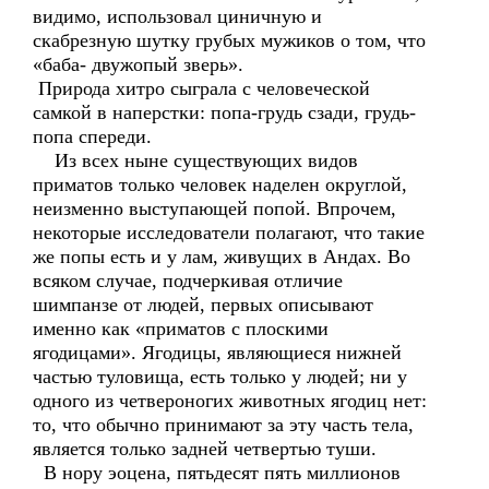
видимо, использовал циничную и
скабрезную шутку грубых мужиков о том, что
«баба- двужопый зверь».
Природа хитро сыграла с человеческой
самкой в наперстки: попа-грудь сзади, грудь-
попа спереди.
Из всех ныне существующих видов
приматов только человек наделен округлой,
неизменно выступающей попой. Впрочем,
некоторые исследователи полагают, что такие
же попы есть и у лам, живущих в Андах. Во
всяком случае, подчеркивая отличие
шимпанзе от людей, первых описывают
именно как «приматов с плоскими
ягодицами». Ягодицы, являющиеся нижней
частью туловища, есть только у людей; ни у
одного из четвероногих животных ягодиц нет:
то, что обычно принимают за эту часть тела,
является только задней четвертью туши.
В нору эоцена, пятьдесят пять миллионов