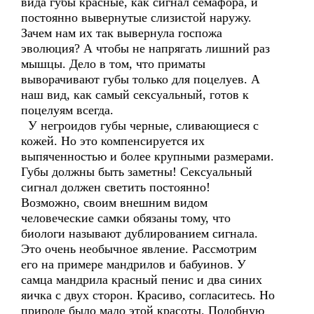
вида губы красные, как сигнал семафора, и
постоянно вывернутые слизистой наружу.
Зачем нам их так вывернула госпожа
эволюция? А чтобы не напрягать лишний раз
мышцы. Дело в том, что приматы
выворачивают губы только для поцелуев. А
наш вид, как самый сексуальный, готов к
поцелуям всегда.
У негроидов губы черные, сливающиеся с
кожей. Но это компенсируется их
выпяченностью и более крупными размерами.
Губы должны быть заметны! Сексуальный
сигнал должен светить постоянно!
Возможно, своим внешним видом
человеческие самки обязаны тому, что
биологи называют дублированием сигнала.
Это очень необычное явление. Рассмотрим
его на примере мандрилов и бабуинов. У
самца мандрила красный пенис и два синих
яичка с двух сторон. Красиво, согласитесь. Но
природе было мало этой красоты. Подобную