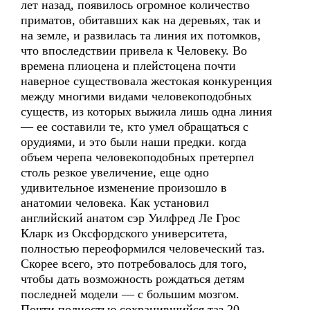
лет назад, появилось огромное количество
приматов, обитавших как на деревьях, так и
на земле, и развилась та линия их потомков,
что впоследствии привела к Человеку. Во
времена плиоцена и плейстоцена почти
наверное существовала жестокая конкуренция
между многими видами человекоподобных
существ, из которых выжила лишь одна линия
— ее составили те, кто умел обращаться с
орудиями, и это были наши предки. когда
объем черепа человекоподобных претерпел
столь резкое увеличение, еще одно
удивительное изменение произошло в
анатомии человека. Как установил
английский анатом сэр Уилфред Ле Грос
Кларк из Оксфордского университета,
полностью переоформился человеческий таз.
Скорее всего, это потребовалось для того,
чтобы дать возможность рождаться детям
последней модели — с большим мозгом.
Почти полностью сохранившийся таз 20 -