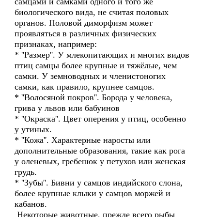
самцами и самками одного и того же
биологического вида, не считая половых
органов. Половой диморфизм может
проявляться в различных физических
признаках, например:
* ''Размер''. У млекопитающих и многих видов
птиц самцы более крупные и тяжёлые, чем
самки. У земноводных и членистоногих
самки, как правило, крупнее самцов.
* ''Волосяной покров''. Борода у человека,
грива у львов или бабуинов
* ''Окраска''. Цвет оперения у птиц, особенно
у утиных.
* ''Кожа''. Характерные наросты или
дополнительные образования, такие как рога
у оленевых, гребешок у петухов или женская
грудь.
* ''Зубы''. Бивни у самцов индийского слона,
более крупные клыки у самцов моржей и
кабанов.
Некоторые животные, прежде всего рыбы