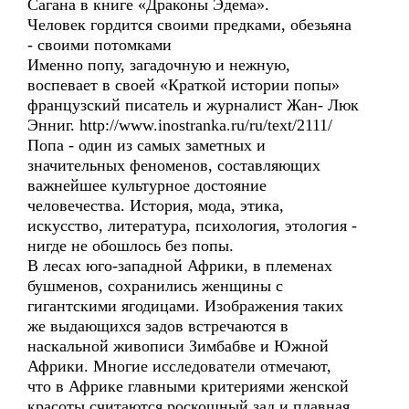
Сагана в книге «Драконы Эдема».
Человек гордится своими предками, обезьяна
- своими потомками
Именно попу, загадочную и нежную,
воспевает в своей «Краткой истории попы»
французский писатель и журналист Жан- Люк
Энниг. http://www.inostranka.ru/ru/text/2111/
Попа - один из самых заметных и
значительных феноменов, составляющих
важнейшее культурное достояние
человечества. История, мода, этика,
искусство, литература, психология, этология -
нигде не обошлось без попы.
В лесах юго-западной Африки, в племенах
бушменов, сохранились женщины с
гигантскими ягодицами. Изображения таких
же выдающихся задов встречаются в
наскальной живописи Зимбабве и Южной
Африки. Многие исследователи отмечают,
что в Африке главными критериями женской
красоты считаются роскошный зад и плавная,