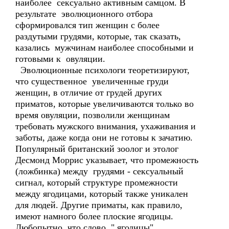
наиболее сексуально активным самцом. В
результате эволюционного отбора
сформировался тип женщин с более
раздутыми грудями, которые, так сказать,
казались мужчинам наиболее способными и
готовыми к овуляции.
Эволюционные психологи теоретизируют,
что существенное увеличенные груди
женщин, в отличие от грудей других
приматов, которые увеличиваются только во
время овуляции, позволили женщинам
требовать мужского внимания, ухаживания и
заботы, даже когда они не готовы к зачатию.
Популярный британский зоолог и этолог
Десмонд Моррис указывает, что промежность
(ложбинка) между грудями - сексуальный
сигнал, который структуре промежности
между ягодицами, который также уникален
для людей. Другие приматы, как правило,
имеют намного более плоские ягодицы.
Любопытно, что слово " ягодицы"