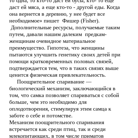
то одна, то кто-то даст ей бусы, кто- то еще
даст ей мяса, а еще кто-то - другой еды. Когда
она вернется в деревню, у нее будет все
необходимое» пишет Фишер (Fisher).
Дополнительные ресурсы, получаемые таким
путем, давали нашим далеким предкам-
женщинам очевидное материальное
преимущество. Гипотеза, что женщины
пытаются улучшить генетику своих детей при
помощи кратковременных половых связей,
подтверждается тем, что в таких связях выше
ценится физическая привлекательность.
Поощрительное спаривание —
биологический механизм, заключающийся в
том, что самка позволяет спариваться с собой
больше, чем это необходимо для
оплодотворения, стимулируя этим самца к
заботе о себе и потомстве.
Механизм поощрительного спаривания
встречается как среди птиц, так и среди
млекопитающих, в том числе приматов