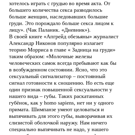
хотелось играть с грудью во время акта. От
большего количества секса разводилось
больше женщин, наследовавших большие
груди. Это порождало больше секса лицом к
лицу». (Чак Паланик. «Дневник»).
В своей книге «Апгрейд обезьяны» журналист
Александр Никонов популярно излагает
теорию Морриса в главе « Задница на груди»
таким образом: «Молочные железы
человеческих самок всегда пребывают как бы
в возбужденном состоянии. Ясно, что это
сексуальный сигнализатор – постоянный
сигнал готовности к сношению. Но есть еще
один признак повышенной сексуальности у
нашего вида – губы. Таких раскатанных
губёнок, как у homo sapiens, нет ни у одного
примата. Шимпанзе умеют целоваться и
выпячивать для этого губы, выворачивая их
слизистой оболочкой наружу. Нам ничего
специально выпячивать не надо, у нашего