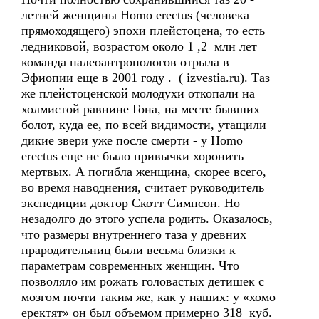
летней женщины Homo erectus (человека
прямоходящего) эпохи плейстоцена, то есть
ледниковой, возрастом около 1 ,2 млн лет
команда палеоантропологов отрыла в
Эфиопии еще в 2001 году . ( izvestia.ru). Таз
же плейстоценской молодухи откопали на
холмистой равнине Гона, на месте бывших
болот, куда ее, по всей видимости, утащили
дикие звери уже после смерти - у Homo
erectus еще не было привычки хоронить
мертвых. А погибла женщина, скорее всего,
во время наводнения, считает руководитель
экспедиции доктор Скотт Симпсон. Но
незадолго до этого успела родить. Оказалось,
что размеры внутреннего таза у древних
прародительниц были весьма близки к
параметрам современных женщин. Что
позволяло им рожать головастых детишек с
мозгом почти таким же, как у наших: у «хомо
еректят» он был объемом примерно 318 куб.