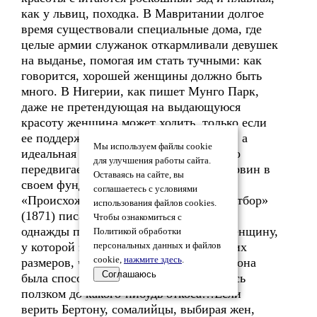
как у львиц, походка. В Мавритании долгое
время существовали специальные дома, где
целые армии служанок откармливали девушек
на выданье, помогая им стать тучными: как
говорится, хорошей женщины должно быть
много. В Нигерии, как пишет Мунго Парк,
даже не претендующая на выдающуюся
красоту женщина может ходить, только если
ее поддерживают под руки две рабыни, а
Мы используем файлы cookie
идеальная красавица весит столько, что
для улучшения работы сайта.
передвигается верхом на верблюде. Дарвин в
Оставаясь на сайте, вы
своем фундаментальном труде
соглашаетесь с условиями
«Происхождение человека и половой отбор»
использования файлов cookies.
(1871) писал: «Сэр Эндрю Смит видел
Чтобы ознакомиться с
однажды почитавшуюся красавицей женщину,
Политикой обработки
у которой эта часть тела достигала таких
персональных данных и файлов
cookie,
нажмите здесь
.
размеров, что, опустившись на землю, она
Соглашаюсь
была способна встать, лишь добравшись
ползком до какого-нибудь откоса…Если
верить Бертону, сомалийцы, выбирая жен,