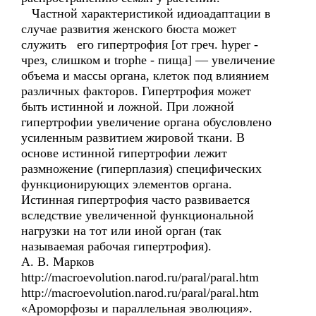
Частной характеристикой идиоадаптации в
случае развития женского бюста может
служить его гипертрофия [от греч. hyper -
чрез, слишком и trophe - пища] — увеличение
объема и массы органа, клеток под влиянием
различных факторов. Гипертрофия может
быть истинной и ложной. При ложной
гипертрофии увеличение органа обусловлено
усиленным развитием жировой ткани. В
основе истинной гипертрофии лежит
размножение (гиперплазия) специфических
функционирующих элементов органа.
Истинная гипертрофия часто развивается
вследствие увеличенной функциональной
нагрузки на тот или иной орган (так
называемая рабочая гипертрофия).
А. В. Марков
http://macroevolution.narod.ru/paral/paral.htm
http://macroevolution.narod.ru/paral/paral.htm
«Ароморфозы и параллельная эволюция».