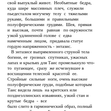
свой выпуклый живот. Необъятные бедра,
куда шире массивных плеч, служили
пьедесталом могучему телу с тяжелыми
руками, большими и правильными
полусферическими грудями. Шея, прямая
и высокая, почти равная по окружности
узкой удлиненной голове с едва
намеченным лицом, придавала статуе
гордую напряженность - энтазис.
В энтазисе выпрямленного струной тела
богини, ее грозных спутниках, ужасных
лапах и крыльях для Таис промелькнуло что-
то пугающее, сразу же исчезнувшее в
восхищении телесной красотой ее.
Стройные сильные ноги, очень высокие
полусферические груди, подобные которым
Таис видела лишь на критских или
позднеэллинских изваяниях, узкий стан и
крутые бедра - все
было слито в гармонический образ, полный