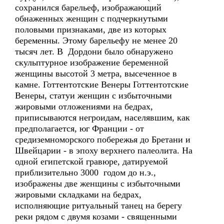
сохранился барельеф, изображающий
обнаженных женщин с подчеркнутыми
половыми признаками, две из которых
беременны. Этому барельефу не менее 20
тысяч лет. В Дордони было обнаружено
скульптурное изображение беременной
женщины высотой 3 метра, высеченное в
камне. Готтентотские Венеры Готтентотские
Венеры, статуи женщин с избыточными
жировыми отложениями на бедрах,
приписываются негроидам, населявшим, как
предполагается, юг Франции - от
средиземноморского побережья до Бретани и
Швейцарии - в эпоху верхнего палеолита. На
одной египетской гравюре, датируемой
приблизительно 3000 годом до н.э.,
изображены две женщины с избыточными
жировыми складками на бедрах,
исполняющие ритуальный танец на берегу
реки рядом с двумя козами - священными