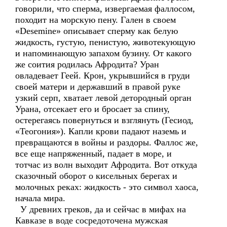
говорили, что сперма, извергаемая фаллосом,
походит на морскую пену. Гален в своем
«Desemine» описывает сперму как белую
жидкость, густую, пенистую, животекующую
и напоминающую запахом бузину. От какого
же соития родилась Афродита? Уран
овладевает Геей. Крон, укрывшийся в груди
своей матери и державший в правой руке
узкий серп, хватает левой детородный орган
Урана, отсекает его и бросает за спину,
остерегаясь повернуться и взглянуть (Гесиод,
«Теогония»). Капли крови падают наземь и
превращаются в войны и раздоры. Фаллос же,
все еще напряженный, падает в море, и
тотчас из волн выходит Афродита. Вот откуда
сказочный оборот о кисельных берегах и
молочных реках: жидкость - это символ хаоса,
начала мира.
У древних греков, да и сейчас в мифах на
Кавказе в воде сосредоточена мужская