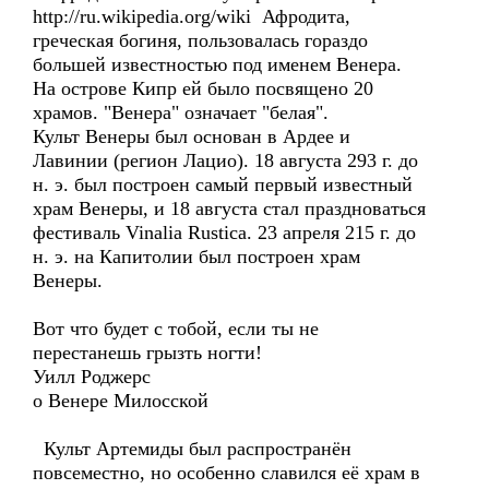
http://ru.wikipedia.org/wiki Афродита,
греческая богиня, пользовалась гораздо
большей известностью под именем Венера.
На острове Кипр ей было посвящено 20
храмов. "Венера" означает "белая".
Культ Венеры был основан в Ардее и
Лавинии (регион Лацио). 18 августа 293 г. до
н. э. был построен самый первый известный
храм Венеры, и 18 августа стал праздноваться
фестиваль Vinalia Rustica. 23 апреля 215 г. до
н. э. на Капитолии был построен храм
Венеры.
Вот что будет с тобой, если ты не
перестанешь грызть ногти!
Уилл Роджерс
о Венере Милосской
Культ Артемиды был распространён
повсеместно, но особенно славился её храм в