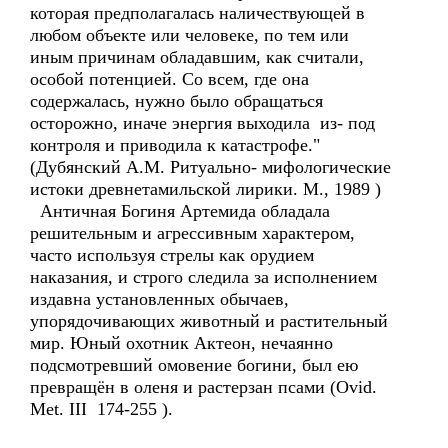
которая предполагалась наличествующей в
любом объекте или человеке, по тем или
иным причинам обладавшим, как считали,
особой потенцией. Со всем, где она
содержалась, нужно было обращаться
осторожно, иначе энергия выходила из- под
контроля и приводила к катастрофе."
(Дубянский А.М. Ритуально- мифологические
истоки древнетамильской лирики. М., 1989 )
Античная Богиня Артемида обладала
решительным и агрессивным характером,
часто используя стрелы как орудием
наказания, и строго следила за исполнением
издавна установленных обычаев,
упорядочивающих животный и растительный
мир. Юный охотник Актеон, нечаянно
подсмотревший омовение богини, был ею
превращён в оленя и растерзан псами (Ovid.
Met. III 174-255 ).