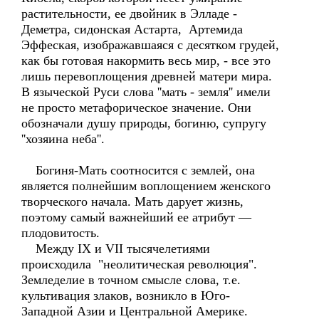
растительности, ее двойник в Элладе -
Деметра, сидонская Астарта, Артемида
Эффеская, изображавшаяся с десятком грудей,
как бы готовая накормить весь мир, - все это
лишь перевоплощения древней матери мира.
В языческой Руси слова ''мать - земля'' имели
не просто метафорическое значение. Они
обозначали душу природы, богиню, супругу
''хозяина неба''.
Богиня-Мать соотносится с землей, она
является полнейшим воплощением женского
творческого начала. Мать дарует жизнь,
поэтому самый важнейший ее атрибут —
плодовитость.
Между IX и VII тысячелетиями
происходила "неолитическая революция".
Земледелие в точном смысле слова, т.е.
культивация злаков, возникло в Юго-
Западной Азии и Центральной Америке.