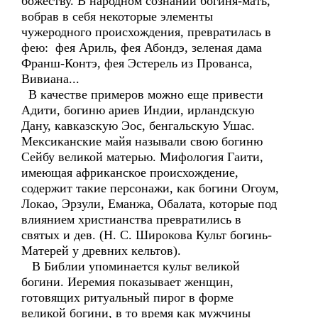
божеству. В народном сознании богиня-мать,
вобрав в себя некоторые элементы
чужеродного происхождения, превратилась в
фею: фея Ариль, фея Абондэ, зеленая дама
Франш-Контэ, фея Эстерель из Прованса,
Вивиана...
В качестве примеров можно еще привести
Адити, богиню ариев Индии, ирландскую
Дану, кавказскую Эос, бенгальскую Ушас.
Мексиканские майя называли свою богиню
Сейбу великой матерью. Мифология Гаити,
имеющая африканское происхождение,
содержит такие персонажи, как богини Огоум,
Локао, Эрзули, Еманжа, Обалата, которые под
влиянием христианства превратились в
святых и дев. (Н. С. Широкова Культ богинь-
Матерей у древних кельтов).
В Библии упоминается культ великой
богини. Иеремия показывает женщин,
готовящих ритуальный пирог в форме
великой богини, в то время как мужчины