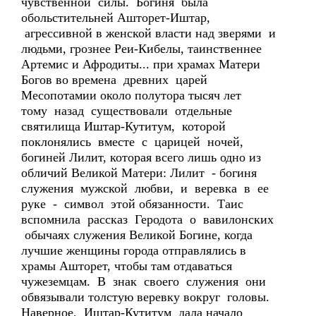
чувственной силы. Богиня была
обольстительней Ашторет-Иштар,
агрессивной в женской власти над зверями и
людьми, грознее Реи-Кибелы, таинственнее
Артемис и Афродиты... при храмах Матери
Богов во времена древних царей
Месопотамии около полутора тысяч лет
тому назад существовали отдельные
святилища Иштар-Кутитум, которой
поклонялись вместе с царицей ночей,
богиней Лилит, которая всего лишь одно из
обличий Великой Матери: Лилит - богиня
служения мужской любви, и веревка в ее
руке - символ этой обязанности. Таис
вспомнила рассказ Геродота о вавилонских
обычаях служения Великой Богине, когда
лучшие женщины города отправлялись в
храмы Ашторет, чтобы там отдаваться
чужеземцам. В знак своего служения они
обвязывали толстую веревку вокруг головы.
Наверное, Иштар-Кутитум дала начало