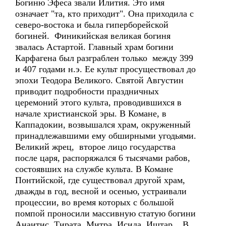
Богиню Эфеса звали Илития. Это имя
означает "та, кто приходит". Она приходила с
северо-востока и была гиперборейской
богиней. Финикийская великая богиня
звалась Астартой. Главный храм богини
Карфагена был разграблен только между 399
и 407 годами н.э. Ее культ просуществовал до
эпохи Теодора Великого. Святой Августин
приводит подробности праздничных
церемоний этого культа, проводившихся в
начале христианской эры. В Комане, в
Каппадокии, возвышался храм, окруженный
принадлежавшими ему обширными угодьями.
Великий жрец, второе лицо государства
после царя, распоряжался 6 тысячами рабов,
состоявших на службе культа. В Комане
Понтийской, где существовал другой храм,
дважды в год, весной и осенью, устраивали
процессии, во время которых с большой
помпой проносили массивную статую богини
Анаитис. Тирата, Митра, Исида, Иштар... В