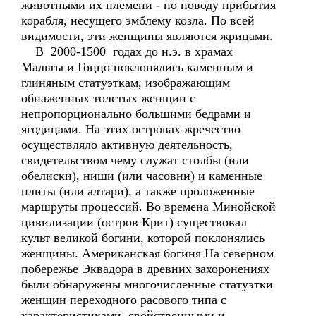
животными их племени - по поводу прибытия
корабля, несущего эмблему козла. По всей
видимости, эти женщины являются жрицами.
В 2000-1500 годах до н.э. в храмах
Мальты и Гоццо поклонялись каменным и
глиняным статуэткам, изображающим
обнаженных толстых женщин с
непропорционально большими бедрами и
ягодицами. На этих островах жречество
осуществляло активную деятельность,
свидетельством чему служат столбы (или
обелиски), ниши (или часовни) и каменные
плиты (или алтари), а также проложенные
маршруты процессий. Во времена Минойской
цивилизации (остров Крит) существовал
культ великой богини, которой поклонялись
женщины. Американская богиня На северном
побережье Эквадора в древних захоронениях
были обнаружены многочисленные статуэтки
женщин переходного расового типа с
характеристиками, свойственными и