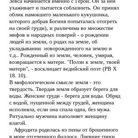
Зевса начинается именно с Герой. Он за ней
ухаживает и пытается соблазнить. Он принял
облик намокшего маленького кукушонка,
которого добрая Богиня попыталась отогреть
на своей груди), и различима во множестве
мифов и народных поверий - о рождении
людей из земли, о родах на земле, об
укладывании новорожденного на землю и
т.д.. Рожденный из земли, человек, умирая,
возвращается к матери. "Ползи к земле, твоей
матери", - восклицает ведийский поэт (PB X
18. 10).
В мифологическом смысле земля - это
твердость. Твердая земля образует берега для
воды. Женские груди - берега для воды. Обряд
с водой, пущенной между грудей, женщина
исполняла, если она спала одна, без мужа.
Ритуально мужчина наполняет женщину
влагой.
Афродита родилась из пены от брошенного
в море отсеченного фаллоса. Древние греки