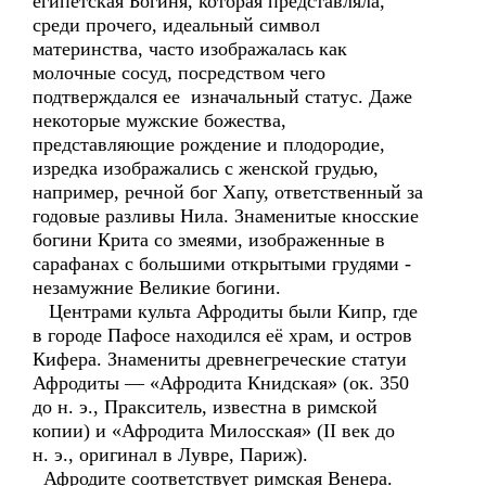
египетская Богиня, которая представляла,
среди прочего, идеальный символ
материнства, часто изображалась как
молочные сосуд, посредством чего
подтверждался ее изначальный статус. Даже
некоторые мужские божества,
представляющие рождение и плодородие,
изредка изображались с женской грудью,
например, речной бог Хапу, ответственный за
годовые разливы Нила. Знаменитые кносские
богини Крита со змеями, изображенные в
сарафанах с большими открытыми грудями -
незамужние Великие богини.
Центрами культа Афродиты были Кипр, где
в городе Пафосе находился её храм, и остров
Кифера. Знамениты древнегреческие статуи
Афродиты — «Афродита Книдская» (ок. 350
до н. э., Пракситель, известна в римской
копии) и «Афродита Милосская» (II век до
н. э., оригинал в Лувре, Париж).
Афродите соответствует римская Венера.