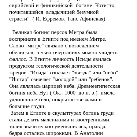
сирийской и финикийской богине Котитто,
почитавшейся владычицей безумной
страсти". ( И. Ефремов. Таис Афинская)
Великая богиня персов Митра была
воспринята в Египте под именем Митре.
Слово "митре" связано с возведением
обелисков, в чьих очертаниях можно увидеть
фаллос. В Египте личность Исиды явилась
продуктом теологической деятельности
жрецов. "Исида" означает "звезда" или "небо".
"Иштар" означает "молодой" или "ребенок".
Она являлась царицей неба. Древнеегипетская
богиня неба Нут ( Ок.. 1000 до н. э.) имела
удлиненное тело, покрытое звездами и
большие груди.
Затем в Египте в скульптурах богинь груди
стали делать маленькими и заостренными,
талия значительно уменьшилась, правда,
бедра остались широкими. В Анатолии