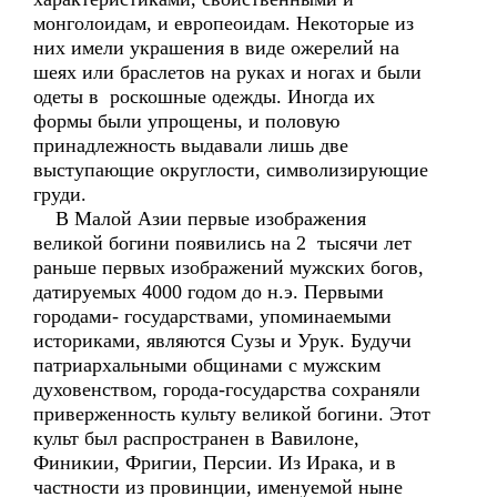
монголоидам, и европеоидам. Некоторые из
них имели украшения в виде ожерелий на
шеях или браслетов на руках и ногах и были
одеты в роскошные одежды. Иногда их
формы были упрощены, и половую
принадлежность выдавали лишь две
выступающие округлости, символизирующие
груди.
В Малой Азии первые изображения
великой богини появились на 2 тысячи лет
раньше первых изображений мужских богов,
датируемых 4000 годом до н.э. Первыми
городами- государствами, упоминаемыми
историками, являются Сузы и Урук. Будучи
патриархальными общинами с мужским
духовенством, города-государства сохраняли
приверженность культу великой богини. Этот
культ был распространен в Вавилоне,
Финикии, Фригии, Персии. Из Ирака, и в
частности из провинции, именуемой ныне