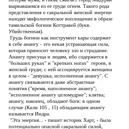
вырвавшимся из ее груди огнем. Такого рода
представления о сакральной женской энергии
находят мифологическое воплощение в образе
тамильской богини Коттравей (букв.
Убийственная).
Грудь богини как инструмент кары содержит
в себе анангу - это некая устрашающая сила,
которая приносит человеку зло и страдание.
Анангу присуща и людям, ибо содержится в
"больших руках" и "крепких ногах" героев, в
женской груди; с ней ассоциируется женщина
в целом - "девушка, исполненная анангу". С
анангу связываются даже абстрактные
понятия ("время, наполненное анангу";
"исполненное анангу целомудрие"; клятва;
анангу, наконец, обладают боги: в одном
случае (Кали 105 , 15) обладающим анангу
называется Индра.
"Эта энергия... - пишет историк Харт, - была
потенциально опасной сакральной силой,