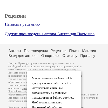
Рецензии
Написать рецензию
Другие произведения автора Александр Пасынков
Авторы
Произведения
Рецензии
Поиск
Магазин
Вход для авторов
О портале
Стихи.ру
Проза.ру
Портал Проза.ру предоставляет авторам возможность
свободной публикации своих литературных произведений в
сети Интернет на основании
пользовательского договора
.
Все авторские права на произведения принадлежат авторам
и охраняются
законом
. Перепечатка произведений возможна
Мы используем файлы cookie
только с согласия его автора, к которому вы можете
обратиться на его авторской странице. Ответственность за
для улучшения работы сайта.
тексты произведений авторы несут самостоятельно на
Оставаясь на сайте, вы
основании
правил публикации
и
законодательства
Российской Федерации
. Данные пользователей
соглашаетесь с условиями
обрабатываются на основании
Политики обработки персональных данных
.
использования файлов cookies.
Вы также можете посмотреть более подробную
информацию о портале
и
связаться с администрацией
.
Чтобы ознакомиться с
Политикой обработки
Ежедневная аудитория портала Проза.ру – порядка 100 тысяч