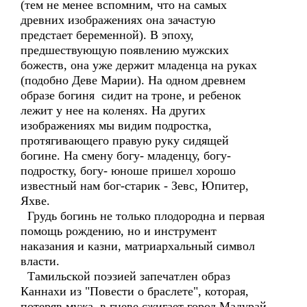
(тем не менее вспомним, что на самых
древних изображениях она зачастую
предстает беременной). В эпоху,
предшествующую появлению мужских
божеств, она уже держит младенца на руках
(подобно Деве Марии). На одном древнем
образе богиня сидит на троне, и ребенок
лежит у нее на коленях. На других
изображениях мы видим подростка,
протягивающего правую руку сидящей
богине. На смену богу- младенцу, богу-
подростку, богу- юноше пришел хорошо
известный нам бог-старик - Зевс, Юпитер,
Яхве.
Грудь богинь не только плодородна и первая
помощь рождению, но и инструмент
наказания и казни, матриархальный символ
власти.
Тамильской поэзией запечатлен образ
Каннахи из "Повести о браслете", которая,
потеряв мужа, в гневе сжигает город Мадурай