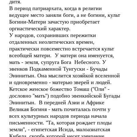
дитя.
В период патриархата, когда в религии
ведущее место заняли боги, а не богини, культ
Богини-Матери зачастую приобретает
оргиастический характер.
У народов, сохранивших пережитки
отдаленных неолитических времен,
практически повсеместно встречается культ
всеобщей матери. У матери она именуется,
мать - земля, супруга Бога Небесного. У
эвенков Подкаменной Тунгуски - Бучады
Энинитын. Она мыслится хозяйкой вселенной
и одновременно - матерью зверей и людей.
Кетское женское божество Томаш (''Оли'' -
дословно ''мать'') подобно эвенкийской Бугады
Энинитын. В передней Азии и Африке
Великая Богиня - мать почиталась почти у
всех культурных народов периода начала
письменности. ''Та, которая рождает плоды
земли'', - египетская Исида, малоазиатская
Кибела, скорбь которой несет умирание