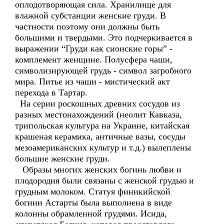
оплодотворяющая сила. Хранилище для
влажной субстанции женские груди. В
частности поэтому они должны быть
большими и твердыми. Это подчеркивается в
выражении “Груди как сионские горы” -
комплемент женщине. Полусфера чаши,
символизирующей грудь - символ загробного
мира. Питье из чаши - мистический акт
перехода в Тартар.
На серии роскошных древних сосудов из
разных местонахождений (неолит Кавказа,
трипольская культура на Украине, китайская
крашеная керамика, античные вазы, сосуды
мезоамериканских культур и т.д.) вылеплены
большие женские груди.
Образы многих женских богинь любви и
плодородия были связаны с женской грудью и
грудным молоком. Статуя финикийской
богини Астарты была выполнена в виде
колонны обрамленной грудями. Исида,