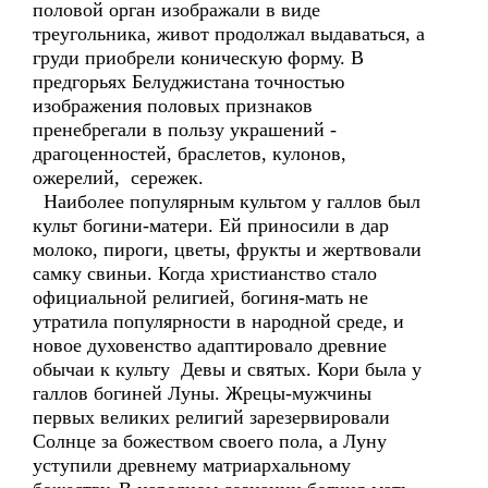
половой орган изображали в виде
треугольника, живот продолжал выдаваться, а
груди приобрели коническую форму. В
предгорьях Белуджистана точностью
изображения половых признаков
пренебрегали в пользу украшений -
драгоценностей, браслетов, кулонов,
ожерелий, сережек.
Наиболее популярным культом у галлов был
культ богини-матери. Ей приносили в дар
молоко, пироги, цветы, фрукты и жертвовали
самку свиньи. Когда христианство стало
официальной религией, богиня-мать не
утратила популярности в народной среде, и
новое духовенство адаптировало древние
обычаи к культу Девы и святых. Кори была у
галлов богиней Луны. Жрецы-мужчины
первых великих религий зарезервировали
Солнце за божеством своего пола, а Луну
уступили древнему матриархальному