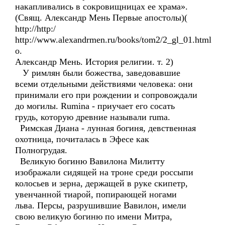
накапливались в сокровищницах ее храма».
(Свящ. Александр Мень Первые апостолы)(
http://http:/
http://www.alexandrmen.ru/books/tom2/2_gl_01.html
о.
Александр Мень. История религии. т. 2)
У римлян были божества, заведовавшие
всеми отдельными действиями человека: они
принимали его при рождении и сопровождали
до могилы. Rumina - приучает его сосать
грудь, которую древние называли rumа.
Римская Диана - лунная богиня, девственная
охотница, почиталась в Эфесе как
Полногрудая.
Великую богиню Вавилона Милитту
изображали сидящей на троне среди россыпи
колосьев и зерна, держащей в руке скипетр,
увенчанной тиарой, попирающей ногами
льва. Персы, разрушившие Вавилон, имели
свою великую богиню по имени Митра,