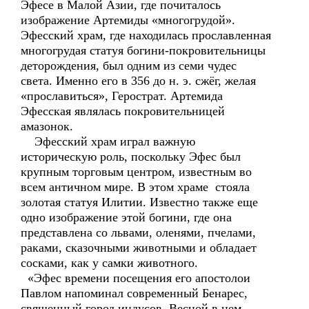
Эфесе в Малой Азии, где почиталось
изображение Артемиды «многогрудой».
Эфесский храм, где находилась прославленная
многогрудая статуя богини-покровительницы
деторождения, был одним из семи чудес
света. Именно его в 356 до н. э. сжёг, желая
«прославиться», Герострат. Артемида
Эфесская являлась покровительницей
амазонок.
Эфесский храм играл важную
историческую роль, поскольку Эфес был
крупным торговым центром, известным во
всем античном мире. В этом храме стояла
золотая статуя Илитии. Известно также еще
одно изображение этой богини, где она
представлена со львами, оленями, пчелами,
раками, сказочными животными и обладает
сосками, как у самки животного.
«Эфес времени посещения его апостолои
Павлом напоминал современный Бенарес,
священный город индусов. Весной в нем