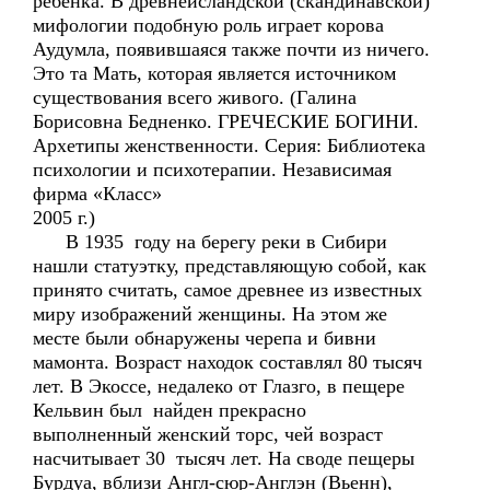
ребенка. В древнеисландской (скандинавской)
мифологии подобную роль играет корова
Аудумла, появившаяся также почти из ничего.
Это та Мать, которая является источником
существования всего живого. (Галина
Борисовна Бедненко. ГРЕЧЕСКИЕ БОГИНИ.
Архетипы женственности. Серия: Библиотека
психологии и психотерапии. Независимая
фирма «Класс»
2005 г.)
В 1935 году на берегу реки в Сибири
нашли статуэтку, представляющую собой, как
принято считать, самое древнее из известных
миру изображений женщины. На этом же
месте были обнаружены черепа и бивни
мамонта. Возраст находок составлял 80 тысяч
лет. В Экоссе, недалеко от Глазго, в пещере
Кельвин был найден прекрасно
выполненный женский торс, чей возраст
насчитывает 30 тысяч лет. На своде пещеры
Бурдуа, вблизи Англ-сюр-Англэн (Вьенн),