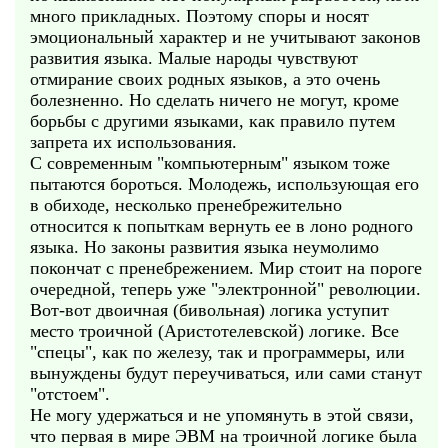
много прикладных. Поэтому споры и носят
эмоциональный характер и не учитывают законов
развития языка. Малые народы чувствуют
отмирание своих родных языков, а это очень
болезненно. Но сделать ничего не могут, кроме
борьбы с другими языками, как правило путем
запрета их использования.
С современным "компьютерным" языком тоже
пытаются бороться. Молодежь, использующая его
в обиходе, несколько пренебрежительно
относится к попыткам вернуть ее в лоно родного
языка. Но законы развития языка неумолимо
покончат с пренебрежением. Мир стоит на пороге
очередной, теперь уже "электронной" революции.
Вот-вот двоичная (бивольная) логика уступит
место троичной (Аристотелевской) логике. Все
"спецы", как по железу, так и программеры, или
вынуждены будут переучиваться, или сами станут
"отстоем".
Не могу удержаться и не упомянуть в этой связи,
что первая в мире ЭВМ на троичной логике была