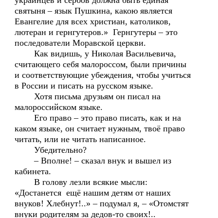
украинцев и сербов должна быть единая
святыня – язык Пушкина, какою является
Евангелие для всех христиан, католиков,
лютеран и гернгутеров.» Гернгутеры – это
последователи Моравской церкви.
Как видишь, у Николая Васильевича,
считающего себя малороссом, были причины
и соответствующие убеждения, чтобы учиться
в России и писать на русском языке.
Хотя письма друзьям он писал на
малороссийском языке.
Его право – это право писать, как и на
каком языке, он считает нужным, твоё право
читать, или не читать написанное.
Убедительно?
– Вполне! – сказал внук и вышел из
кабинета.
В голову лезли всякие мысли:
«Достанется ещё нашим детям от наших
внуков! Хлебнут!..» – подумал я, – «Отомстят
внуки родителям за дедов-то своих!..