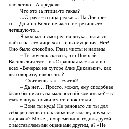
нас летают. А «редкая»…
Что это за птица-то такая?
...Страус – птица редкая... На Днепре-
то... Да и на Волге не часто встретишь-то...
летящую-то...
Я молчал и смотрел на внука, пытаясь
найти на его лице хоть тень смущения. Нет!
Оно было спокойно. Глаза чисты и наивны.
– Ты хочешь сказать, что Николай
Васильевич тут – в «Страшная месть» и во
всех «Вечерах на хуторе близ Диканьки», как
вы говорите, накосячил?
…Считаешь так – считай!
– Да нет… Просто, может, ему сподобнее
было бы писать на малороссийском языке? – в
глазах внука появился оттенок стали.
– Вона ты куда! Не рановато ли ты для
себя решаешь столь сложные задачи, дружок-
пирожок? Может, повременишь годик-другой
с выставляемыми оценками другим, а? «Не