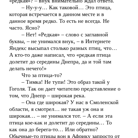
«редкая»? – внук внимательно ждал ответа.
– Ну-у-у… Как таковой… Это птица,
которая встречается в данном месте и в
данное время редко. То есть не всегда. Не
часто. Ясно?
– Нет! «Редкая» – слово с заглавной
буквы, – не унимался внук, – в Интернете
Яндекс высыпал столько разных птиц, что…
А кто-то даже написал, что «редкая птица
долетит до середины Днепра, да и той там
делать нечего!»
Что за птица-то?
– Тимка! Не тупи! Это образ такой у
Гоголя. Так он дает читателю представление о
том, что Днепр – широкая река.
– Она где широкая? У нас в Смоленской
области, я смотрел… не такая уж она и
широкая… – не унимался тот. – А если эта
птица кое-как и долетит до середины… То
как она до берега-то… Или обратно?
Обычные-то птицы вон в Африку запросто от