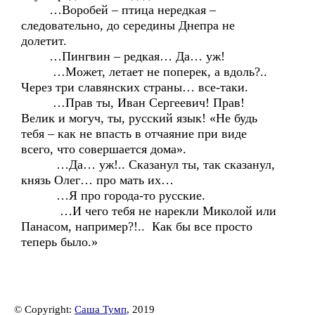
…Воробей – птица нередкая –
следовательно, до середины Днепра не
долетит.
…Пингвин – редкая… Да… уж!
…Может, летает не поперек, а вдоль?..
Через три славянских страны… все-таки.
…Прав ты, Иван Сергеевич! Прав!
Велик и могуч, ты, русский язык! «Не будь
тебя – как не впасть в отчаяние при виде
всего, что совершается дома».
…Да… уж!.. Сказанул ты, так сказанул,
князь Олег… про мать их…
…Я про города-то русские.
…И чего тебя не нарекли Миколой или
Панасом, например?!.. Как бы все просто
теперь было.»
© Copyright:
Саша Тумп
, 2019