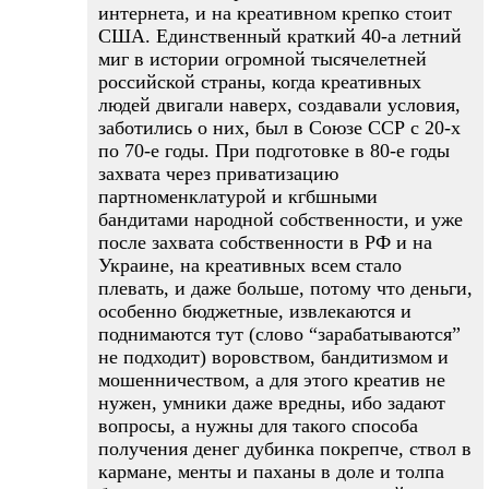
интернета, и на креативном крепко стоит
США. Единственный краткий 40-а летний
миг в истории огромной тысячелетней
российской страны, когда креативных
людей двигали наверх, создавали условия,
заботились о них, был в Союзе ССР с 20-х
по 70-е годы. При подготовке в 80-е годы
захвата через приватизацию
партноменклатурой и кгбшными
бандитами народной собственности, и уже
после захвата собственности в РФ и на
Украине, на креативных всем стало
плевать, и даже больше, потому что деньги,
особенно бюджетные, извлекаются и
поднимаются тут (слово “зарабатываются”
не подходит) воровством, бандитизмом и
мошенничеством, а для этого креатив не
нужен, умники даже вредны, ибо задают
вопросы, а нужны для такого способа
получения денег дубинка покрепче, ствол в
кармане, менты и паханы в доле и толпа