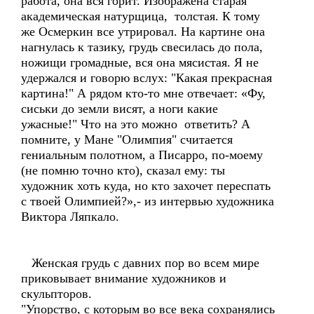
работа, она вся горит. Изображена старая
академическая натурщица, толстая. К тому
же Осмеркин все утрировал. На картине она
нагнулась к тазику, грудь свесилась до пола,
ножищи громадные, вся она мясистая. Я не
удержался и говорю вслух: "Какая прекрасная
картина!" А рядом кто-то мне отвечает: «Фу,
сиськи до земли висят, а ноги какие
ужасные!" Что на это можно ответить? А
помните, у Мане "Олимпия" считается
гениальным полотном, а Писарро, по-моему
(не помню точно кто), сказал ему: ты
художник хоть куда, но кто захочет переспать
с твоей Олимпией?»,- из интервью художника
Виктора Ляпкало.
Женская грудь с давних пор во всем мире
приковывает внимание художников и
скульпторов.
"Упорство, с которым во все века сохранялись