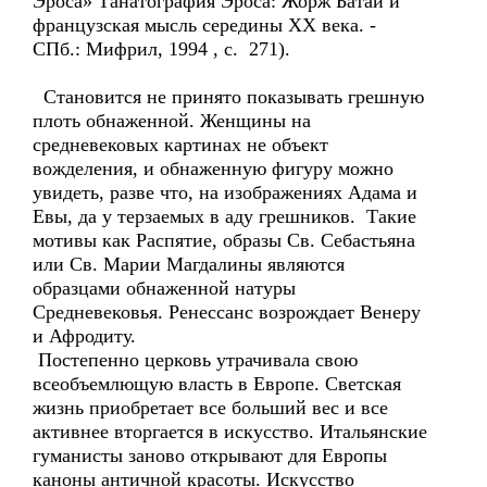
Эроса» Танатография Эроса: Жорж Батай и
французская мысль середины ХХ века. -
СПб.: Мифрил, 1994 , с. 271).
Становится не принято показывать грешную
плоть обнаженной. Женщины на
средневековых картинах не объект
вожделения, и обнаженную фигуру можно
увидеть, разве что, на изображениях Адама и
Евы, да у терзаемых в аду грешников. Такие
мотивы как Распятие, образы Св. Себастьяна
или Св. Марии Магдалины являются
образцами обнаженной натуры
Средневековья. Ренессанс возрождает Венеру
и Афродиту.
Постепенно церковь утрачивала свою
всеобъемлющую власть в Европе. Светская
жизнь приобретает все больший вес и все
активнее вторгается в искусство. Итальянские
гуманисты заново открывают для Европы
каноны античной красоты. Искусство