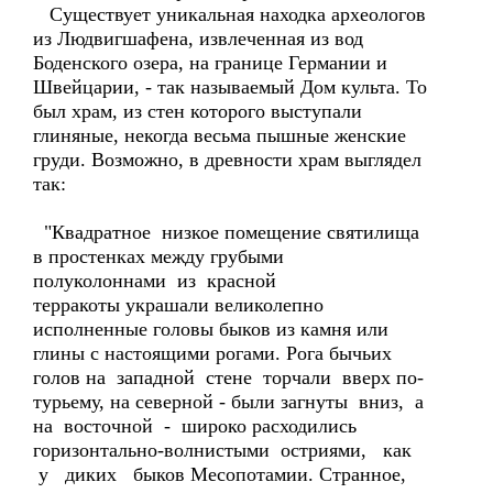
Существует уникальная находка археологов
из Людвигшафена, извлеченная из вод
Боденского озера, на границе Германии и
Швейцарии, - так называемый Дом культа. То
был храм, из стен которого выступали
глиняные, некогда весьма пышные женские
груди. Возможно, в древности храм выглядел
так:
"Квадратное низкое помещение святилища
в простенках между грубыми
полуколоннами из красной
терракоты украшали великолепно
исполненные головы быков из камня или
глины с настоящими рогами. Рога бычьих
голов на западной стене торчали вверх по-
турьему, на северной - были загнуты вниз, а
на восточной - широко расходились
горизонтально-волнистыми остриями, как
у диких быков Месопотамии. Странное,