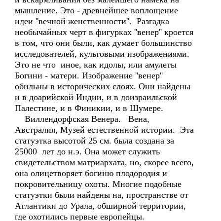
мышление. Это - древнейшее воплощение
идеи ''вечной женственности''. Разгадка
необычайных черт в фигурках ''венер'' кроется
в том, что они были, как думает большинство
исследователей, культовыми изображениями.
Это не что иное, как идолы, или амулеты
Богини - матери. Изображение ''венер''
обильны в исторических слоях. Они найдены
и в доарийской Индии, и в доизраильской
Палестине, и в Финикии, и в Шумере.
Виллендорфская Венера. Вена,
Австралия, Музей естественной истории. Эта
статуэтка высотой 25 см. была создана за
25000 лет до н.э. Она может служить
свидетельством матриархата, но, скорее всего,
она олицетворяет богиню плодородия и
покровительницу охоты. Многие подобные
статуэтки были найдены на, пространстве от
Атлантики до Урала, обширной территории,
где охотились первые европейцы.