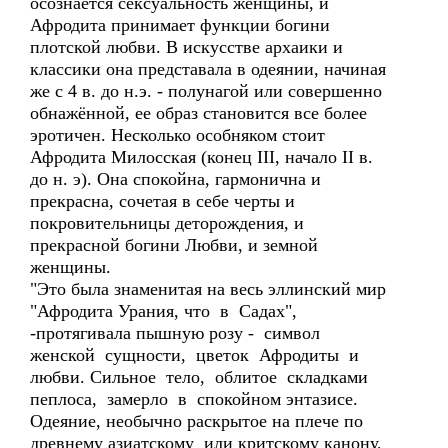
осознается сексуальность женщины, и
Афродита принимает функции богини
плотской любви. В искусстве архаики и
классики она представала в одеянии, начиная
же с 4 в. до н.э. - полунагой или совершенно
обнажённой, ее образ становится все более
эротичен. Несколько особняком стоит
Афродита Милосская (конец III, начало II в.
до н. э). Она спокойна, гармонична и
прекрасна, сочетая в себе черты и
покровительницы деторождения, и
прекрасной богини Любви, и земной
женщины.
"Это была знаменитая на весь эллинский мир
"Афродита Урания, что в Садах",
-протягивала пышную розу - символ
женской сущности, цветок Афродиты и
любви. Сильное тело, облитое складками
пеплоса, замерло в спокойном энтазисе.
Одеяние, необычно раскрытое на плече по
древнему азиатскому или критскому канону,