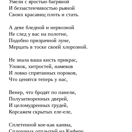
Умели с яростью багряной
И беззастенчивостью рьяной
Своих красавиц плоть и стать.
А деве бледной и нервозной
Не след у вас на полотне,
Подобно призрачной луне,
Мерцать в тоске своей хлорозной.
Не знала ваша кисть прикрас,
Уловок, хитростей, намеков
И ловко спрятанных пороков,
Что ценятся теперь у нас,
Венер, что бродят по панели,
Полузатворенных дверей,
И целомудренных грудей,
Корсажем скрытых еле-еле,
Сплетенной кое-как канвы,
Сплошных отплытий на Киферу,