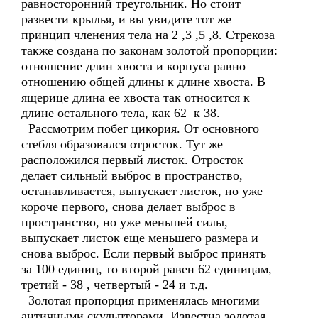
равносторонний треугольник. Но стоит
развести крылья, и вы увидите тот же
принцип членения тела на 2 ,3 ,5 ,8. Стрекоза
также создана по законам золотой пропорции:
отношение длин хвоста и корпуса равно
отношению общей длины к длине хвоста. В
ящерице длина ее хвоста так относится к
длине остального тела, как 62 к 38.
Рассмотрим побег цикория. От основного
стебля образовался отросток. Тут же
расположился первый листок. Отросток
делает сильный выброс в пространство,
останавливается, выпускает листок, но уже
короче первого, снова делает выброс в
пространство, но уже меньшей силы,
выпускает листок еще меньшего размера и
снова выброс. Если первый выброс принять
за 100 единиц, то второй равен 62 единицам,
третий - 38 , четвертый - 24 и т.д.
Золотая пропорция применялась многими
античными скульпторами. Известна золотая