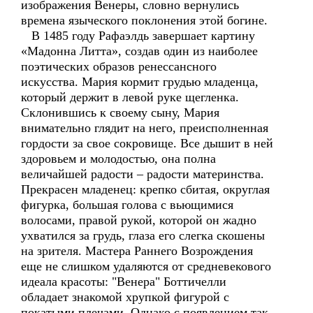
изображения Венеры, словно вернулись
времена языческого поклонения этой богине.
В 1485 году Рафаэлдь завершает картину
«Мадонна Литта», создав один из наиболее
поэтических образов ренессансного
искусства. Мария кормит грудью младенца,
который держит в левой руке щегленка.
Склонившись к своему сыну, Мария
внимательно глядит на него, преисполненная
гордости за свое сокровище. Все дышит в ней
здоровьем и молодостью, она полна
величайшей радости – радости материнства.
Прекрасен младенец: крепко сбитая, округлая
фигурка, большая голова с вьющимися
волосами, правой рукой, которой он жадно
ухватился за грудь, глаза его слегка скошены
на зрителя. Мастера Раннего Возрождения
еще не слишком удаляются от средневекового
идеала красоты: "Венера" Боттичелли
обладает знакомой хрупкой фигурой с
покатыми плечами. Однако с появлением так