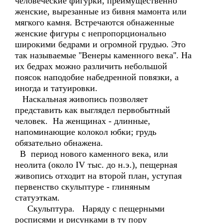
человеческие фигурки, преимущественно
женские, вырезанные из бивня мамонта или
мягкого камня. Встречаются обнаженные
женские фигуры с непропорционально
широкими бедрами и огромной грудью. Это
так называемые ''Венеры каменного века''. На
их бедрах можно различить небольшой
поясок наподобие набедренной повязки, а
иногда и татуировки.
Наскальная живопись позволяет
представить как выглядел первобытный
человек. На женщинах - длинные,
напоминающие колокол юбки; грудь
обязательно обнажена.
В период нового каменного века, или
неолита (около IV тыс. до н.э.), пещерная
живопись отходит на второй план, уступая
первенство скульптуре - глиняным
статуэткам.
Скульптура. Наряду с пещерными
росписями и рисунками в ту пору