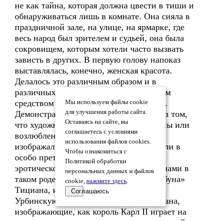
не как тайна, которая должна цвести в тиши и
обнаруживаться лишь в комнате. Она сияла в
праздничной зале, на улице, на ярмарке, где
весь народ был зрителем и судьей, она была
сокровищем, которым хотели часто вызвать
зависть в других. В первую голову напоказ
выставлялась, конечно, женская красота.
Делалось это различным образом и в
различных формах. Самым благородным
средством было, разумеется, искусство.
Мы используем файлы cookie
для улучшения работы сайта.
Демонстративность здесь заключалась в том,
Оставаясь на сайте, вы
что художнику заказывали портрет жены или
соглашаетесь с условиями
возлюбленной в обнаженном виде. Ее
использования файлов cookies.
изображали или совсем обнаженной, или в
Чтобы ознакомиться с
особо претенциозном декольте, как
Политикой обработки
эротическое чудо. Знаменитыми картинами в
персональных данных и файлов
таком роде являются «Венера дель Трибуна»
cookie,
нажмите здесь
.
Тициана, изображающая герцогиню
Соглашаюсь
Урбинскую, две картины того же Тициана,
изображающие, как король Карл II играет на