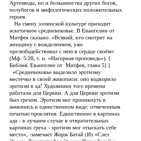
Артемиды, но и большинства других богов,
полубогов и мифологических положительных
героев.
На смену эллинской культуре приходит
аскетичное средневековье. В Евангелии от
Матфея сказано: «Всякий, кто смотрит на
женщину с вожделением, уже
прелюбодействовал с нею в сердце своём»
(Мф. 5:28, т. н. «Нагорная проповедь»). [
Библия. Евангелие от Матфея, глава 5] ]
«Средневековье выделило эротизму
местечко в своей живописи: оно водворило
эротизм в ад! Художники того времени
работали для Церкви. А для Церкви эротизм
был грехом. Эротизм мог проникнуть в
живопись в единственном виде: отмеченным
печатью проклятия. Единственно в картинах
ада - в лучшем случае в отвратительных
картинах греха - эротизм мог отыскать себе
место», -замечает Жорж Батай (Из «Слез