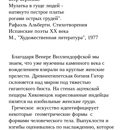
Мулатка в гуще людей -
натянуто пестрое платье
рогами острых грудей".
Рафаэль Альберти. Стихотворения
Испанские поэты XX века
М., "Художественная литература", 1977
Благодаря Венере Виллендорфской мы
знаем, что уже мужчины каменного века с
вожделением взирали на круглые женские
прелести. Древнеегипетская богиня Гатор
склоняется над миром под тяжестью
гигантского бюста. На стенах ацтекской
пещеры Хикомоцок нарисованные индейцы
пялятся на изобильные женские груди.
Греческое искусство идентифицирует
некоторые геометрические формы с
формами человеческого тела. Выпуклости и
изгибы оценивались по наслаждению, которое