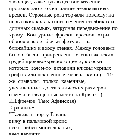
зловещее, даже пугающее впечатление
производило это святилище незапамятных
времен. Огромные рога торчали повсюду: на
невысоких квадратного сечения столбиках и
длинных скамьях, затрудняя передвижение по
храму. Контурные фрески красной охры
обрисовывали бычьи фигуры на
ближайших к входу стенах. Между головами
быков были прикреплены слепки женских
грудей кроваво-красного цвета, в соски
которых зачем-то вставили клювы черных
грифов или оскаленные черепа куниц... Те
же символы, только каменные,
увеличенные до титанических размеров,
отмечали священные места на Крите". (
И.Ефремов. Таис Афинская)
Сравните:
"Пальмы в порту Гаваны -
вижу в пальмовой кроне
веер трибун многолюдных,
веер вероник.