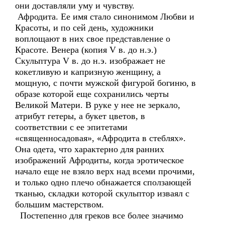
они доставляли уму и чувству.
Афродита. Ее имя стало синонимом Любви и
Красоты, и по сей день, художники
воплощают в них свое представление о
Красоте. Венера (копия V в. до н.э.)
Скульптура V в. до н.э. изображает не
кокетливую и капризную женщину, а
мощную, с почти мужской фигурой богиню, в
образе которой еще сохранились черты
Великой Матери. В руке у нее не зеркало,
атрибут гетеры, а букет цветов, в
соответствии с ее эпитетами
«священносадовая», «Афродита в стеблях».
Она одета, что характерно для ранних
изображений Афродиты, когда эротическое
начало еще не взяло верх над всеми прочими,
и только одно плечо обнажается сползающей
тканью, складки которой скульптор изваял с
большим мастерством.
Постепенно для греков все более значимо