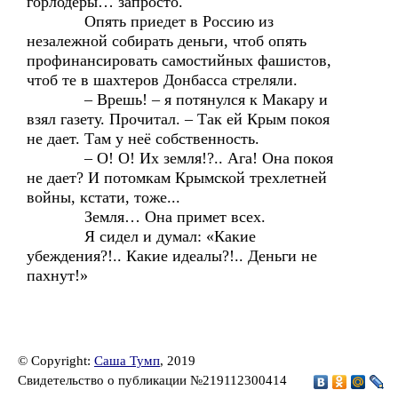
горлодеры… запросто.
Опять приедет в Россию из
незалежной собирать деньги, чтоб опять
профинансировать самостийных фашистов,
чтоб те в шахтеров Донбасса стреляли.
– Врешь! – я потянулся к Макару и
взял газету. Прочитал. – Так ей Крым покоя
не дает. Там у неё собственность.
– О! О! Их земля!?.. Ага! Она покоя
не дает? И потомкам Крымской трехлетней
войны, кстати, тоже...
Земля… Она примет всех.
Я сидел и думал: «Какие
убеждения?!.. Какие идеалы?!.. Деньги не
пахнут!»
© Copyright:
Саша Тумп
, 2019
Свидетельство о публикации №219112300414