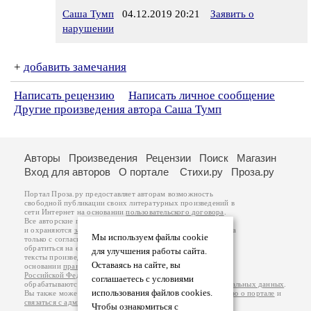
Саша Тумп
04.12.2019 20:21
Заявить о
нарушении
+
добавить замечания
Написать рецензию
Написать личное сообщение
Другие произведения автора Саша Тумп
Авторы
Произведения
Рецензии
Поиск
Магазин
Вход для авторов
О портале
Стихи.ру
Проза.ру
Портал Проза.ру предоставляет авторам возможность
свободной публикации своих литературных произведений в
сети Интернет на основании
пользовательского договора
.
Все авторские права на произведения принадлежат авторам
и охраняются
законом
. Перепечатка произведений возможна
Мы используем файлы cookie
только с согласия его автора, к которому вы можете
обратиться на его авторской странице. Ответственность за
для улучшения работы сайта.
тексты произведений авторы несут самостоятельно на
Оставаясь на сайте, вы
основании
правил публикации
и
законодательства
Российской Федерации
. Данные пользователей
соглашаетесь с условиями
обрабатываются на основании
Политики обработки персональных данных
.
использования файлов cookies.
Вы также можете посмотреть более подробную
информацию о портале
и
связаться с администрацией
.
Чтобы ознакомиться с