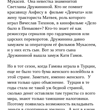
Мукасей. Она невестка знаменитой
Светланы Дружининой. Кто не помнит
красавицу Анфису в фильме «Девчата» или
жену тракториста Матвея, роль которого
играл Вячеслав Тихонов, в кинофильме «Дело
было в Пенькове»? Кто-то знает её как
режиссера сериалов про гардемаринов или
царских переворотов. Дружинина давно
замужем за оператором её фильмов Мукасеем,
и у них есть сын. Вот за этого сына
Дружининой вышла замуж Катя Гамов.
Но в тот сезон, когда Гамова играла в Турции,
еще не было того бума женского волейбола в
этой стране. Заметьте, именно женского. У
меня только одно объяснение. Турция в те
годы стала не такой уж бедной страной,
сколько денег оставляли там туристы со всего
мира, знают только тамошние налоговики.
Поэтому появилась возможность вкладывать
деньги в спортивные зрелища. А вот в какие,