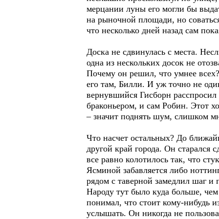
мерцании луны его могли бы выда
на рыночной площади, но соваться
что несколько дней назад сам пок
Доска не сдвинулась с места. Нес
одна из нескольких досок не отоз
Почему он решил, что умнее всех?
его там, Билли. И уж точно не оди
вернувшийся Гисборн расспросил в
браконьером, и сам Робин. Этот х
– значит поднять шум, слишком мн
Что насчет остальных? До ближай
другой край города. Он старался с
все равно колотилось так, что сту
Ясминой забавляется либо ноттинг
рядом с таверной замедлил шаг и 
Народу тут было куда больше, че
понимал, что стоит кому-нибудь из
услышать. Он никогда не пользова