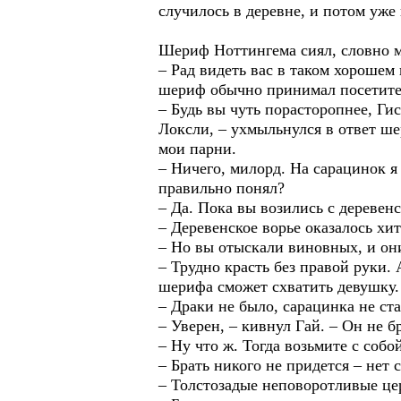
случилось в деревне, и потом уже 
Шериф Ноттингема сиял, словно 
– Рад видеть вас в таком хорошем 
шериф обычно принимал посетите
– Будь вы чуть порасторопнее, Ги
Локсли, – ухмыльнулся в ответ ше
мои парни.
– Ничего, милорд. На сарацинок я
правильно понял?
– Да. Пока вы возились с деревен
– Деревенское ворье оказалось хи
– Но вы отыскали виновных, и они
– Трудно красть без правой руки.
шерифа сможет схватить девушку.
– Драки не было, сарацинка не ст
– Уверен, – кивнул Гай. – Он не б
– Ну что ж. Тогда возьмите с соб
– Брать никого не придется – нет 
– Толстозадые неповоротливые це