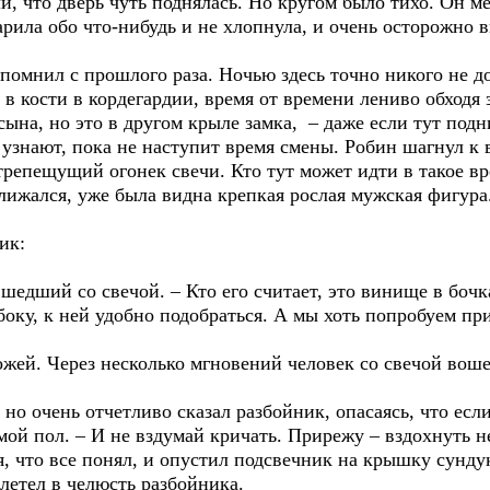
и, что дверь чуть поднялась. Но кругом было тихо. Он м
дарила обо что-нибудь и не хлопнула, и очень осторожно 
помнил с прошлого раза. Ночью здесь точно никого не д
 в кости в кордегардии, время от времени лениво обходя 
сына, но это в другом крыле замка, – даже если тут под
 узнают, пока не наступит время смены. Робин шагнул к 
трепещущий огонек свечи. Кто тут может идти в такое в
лижался, уже была видна крепкая рослая мужская фигура
ик:
 шедший со свечой. – Кто его считает, это винище в бочк
сбоку, к ней удобно подобраться. А мы хоть попробуем п
жей. Через несколько мгновений человек со свечой воше
, но очень отчетливо сказал разбойник, опасаясь, что есл
ой пол. – И не вздумай кричать. Прирежу – вздохнуть н
, что все понял, и опустил подсвечник на крышку сунду
влетел в челюсть разбойника.