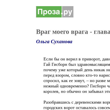
Враг моего врага - глав
Ольга Суханова
Если бы он верил в приворот, дав
Гай Гисборн был здравомыслящим 
почему уже который день никак не
перед взором, словно кто-то нари
спросил, как ее зовут, – но разве 
нежный одновременно? Гисборн час
королев, но обычно он забывал эт
Разобравшись с деревенскими вори
городских ворот оставалось совсем