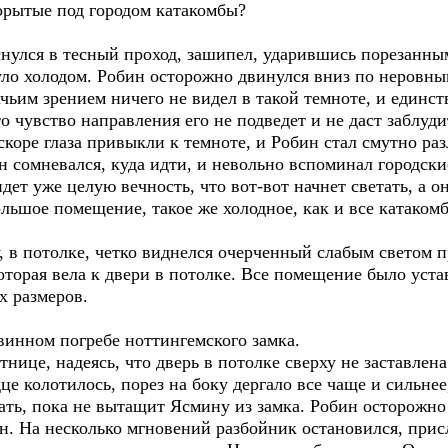
рорытые под городом катакомбы?
нулся в тесный проход, зашипел, ударившись порезанным 
уло холодом. Робин осторожно двинулся вниз по неровн
чьим зрением ничего не видел в такой темноте, и единств
о чувство направления его не подведет и не даст заблуди
скоре глаза привыкли к темноте, и Робин стал смутно раз
он сомневался, куда идти, и невольно вспоминал городски
идет уже целую вечность, что вот-вот начнет светать, а 
ольшое помещение, такое же холодное, как и все катаком
ху, в потолке, четко виднелся очерченный слабым светом 
оторая вела к двери в потолке. Все помещение было уст
х размеров.
винном погребе ноттингемского замка.
тнице, надеясь, что дверь в потолке сверху не заставлен
дце колотилось, порез на боку дергало все чаще и сильне
ать, пока не вытащит Ясмину из замка. Робин осторожно 
н. На несколько мгновений разбойник остановился, прис