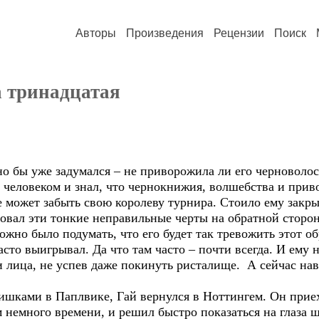
Авторы
Произведения
Рецензии
Поиск
а тринадцатая
но бы уже задумался – не приворожила ли его черноволо
человеком и знал, что чернокнижия, волшебства и приво
 может забыть свою королеву турнира. Стоило ему закры
совал эти тонкие неправильные черты на обратной стороне
можно было подумать, что его будет так тревожить этот об
то выигрывал. Да что там часто – почти всегда. И ему н
и лица, не успев даже покинуть ристалище. А сейчас на
шками в Паплвике, Гай вернулся в Ноттингем. Он приеха
 немного времени, и решил быстро показаться на глаза ш