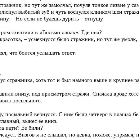
тражник, но тут же замолчал, почуяв тонкое лезвие у сам
ыплюнул выбитый зуб и чуть коснулся клинком шеи страж
ину. – Но если не будешь дурить – отпущу.
ром схватили в «Восьми лапах». Где она?
красотка, – усмехнулся было стражник, но тут же умолк,
ял, что боится услышать ответ.
.
нул стражника, хоть тот и был намного выше и крупнее ра
ставили внизу, под присмотром стражи. Сначала вроде хот
авил посыльного.
еду посыльный вернулся. С ним были четверо в плащах без
лавный, вынес ее вниз.
ла идти? Ее били?
едует. Визгов я не слышал, но девка, похоже, упрямая, не