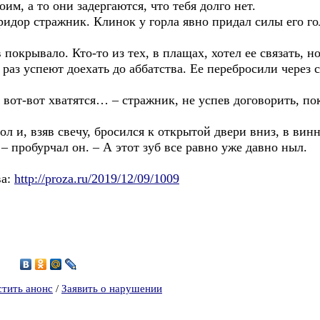
им, а то они задергаются, что тебя долго нет.
оридор стражник. Клинок у горла явно придал силы его го
 покрывало. Кто-то из тех, в плащах, хотел ее связать, н
о раз успеют доехать до аббатства. Ее перебросили через 
 вот-вот хватятся… – стражник, не успев договорить, пок
л и, взяв свечу, бросился к открытой двери вниз, в вин
– пробурчал он. – А этот зуб все равно уже давно ныл.
ва:
http://proza.ru/2019/12/09/1009
5
стить анонс
/
Заявить о нарушении