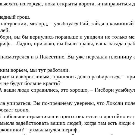
выехать из города, пока открыты ворота, и направиться д
медный грош.
настроении, милорд, – улыбнулся Гай, зайдя в каминный 
лей.
сборн, вы бы вернулись пораньше и увидели не только ме
риф. – Ладно, признаю, вы были правы, ваша засада сраб
 насмотрелся и в Палестине. Вы уже передали пленницу е
ским ворьем, мы тут работали.
трым и изворотливым, пришлось долго разбираться, – при
 не будут больше красть?
 А ваши люди справились, это хорошо, – Гисборн улыбнул
ала упираться. Вы по-прежнему уверены, что Локсли поле
росает своих.
ой побольше стражников и приготовьтесь его достойно вст
смысла задействовать ваших людей, когда там есть люди 
рковники? – ухмыльнулся шериф.