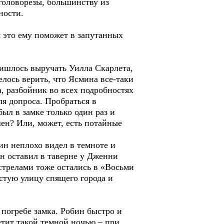
 головорезы, большинству из
ности.
м это ему поможет в запутанных
ришлось выручать Уилла Скарлета,
лось верить, что Ясмина все-таки
а, разбойник во всех подробностях
ля допроса. Пробраться в
ыл в замке только один раз и
шен? Или, может, есть потайные
ин неплохо видел в темноте и
Он оставил в таверне у Дженни
стрелами тоже остались в «Восьми
устую улицу спящего города и
 погребе замка. Робин быстро и
етит такой темной ночью – при