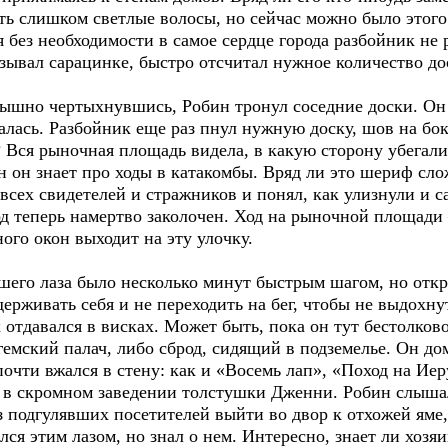
ть слишком светлые волосы, но сейчас можно было этого
 без необходимости в самое сердце города разбойник не р
азывал сарацинке, быстро отсчитал нужное количество до
лышно чертыхнувшись, Робин тронул соседние доски. Он
валась. Разбойник еще раз пнул нужную доску, шов на бок
 Вся рыночная площадь видела, в какую сторону убегали
н он знает про ходы в катакомбы. Вряд ли это шериф слож
сех свидетелей и стражников и понял, как улизнули и 
од теперь намертво заколочен. Ход на рыночной площади
ого окон выходит на эту улочку.
шего лаза было несколько минут быстрым шагом, но откр
держивать себя и не переходить на бег, чтобы не выдохн
к отдавался в висках. Может быть, пока он тут бестолково
емский палач, либо сброд, сидящий в подземелье. Он до
почти вжался в стену: как и «Восемь лап», «Поход на Иер
м в скромном заведении толстушки Дженни. Робин слыша
 подгулявших посетителей выйти во двор к отхожей яме, 
лся этим лазом, но знал о нем. Интересно, знает ли хозя