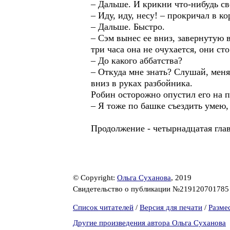
– Дальше. И крикни что-нибудь сво
– Иду, иду, несу! – прокричал в к
– Дальше. Быстро.
– Сэм вынес ее вниз, завернутую в
три часа она не очухается, они ст
– До какого аббатства?
– Откуда мне знать? Слушай, меня
вниз в руках разбойника.
Робин осторожно опустил его на по
– Я тоже по башке съездить умею, 
Продолжение - четырнадцатая гла
© Copyright:
Ольга Суханова
, 2019
Свидетельство о публикации №21912070178
Список читателей
/
Версия для печати
/
Разме
Другие произведения автора Ольга Суханова