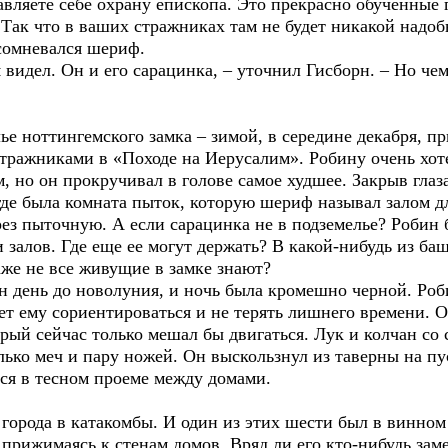
авляете себе охрану епископа. Это прекрасно обученные
 Так что в ваших стражниках там не будет никакой надоб
асомневался шериф.
я видел. Он и его сарацинка, – уточнил Гисборн. – Но че
ье ноттингемского замка – зимой, в середине декабря, п
тражниками в «Походе на Иерусалим». Робину очень хоте
м, но он прокручивал в голове самое худшее. Закрыв глаз
 где была комната пыток, которую шериф называл залом д
ез пыточную. А если сарацинка не в подземелье? Робин б
и залов. Где еще ее могут держать? В какой-нибудь из ба
же не все живущие в замке знают?
ин день до новолуния, и ночь была кромешно черной. Роб
ет ему сориентироваться и не терять лишнего времени. 
ый сейчас только мешал бы двигаться. Лук и колчан со 
олько меч и пару ножей. Он выскользнул из таверны на п
ся в тесном проеме между домами.
 города в катакомбы. И один из этих шести был в винном
прижимаясь к стенам домов. Вряд ли его кто-нибудь зам