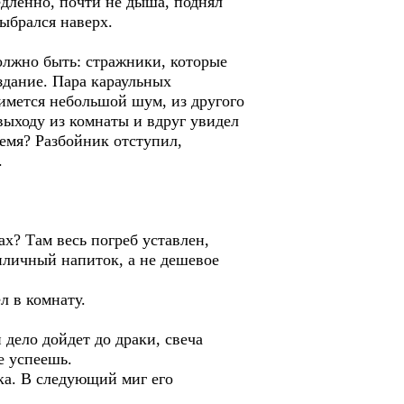
едленно, почти не дыша, поднял
выбрался наверх.
олжно быть: стражники, которые
здание. Пара караульных
нимется небольшой шум, из другого
выходу из комнаты и вдруг увидел
ремя? Разбойник отступил,
.
ах? Там весь погреб уставлен,
риличный напиток, а не дешевое
л в комнату.
и дело дойдет до драки, свеча
е успеешь.
ка. В следующий миг его