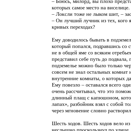
– Боюсь, милорд, вы плохо предст
которых самое место на виселице.
– Локсли тоже не лыком шит, – з
– Он лучший лучник из тех, кого 
кривых переходах?
Ему доводилось бывать в подземел
который попался, подравшись со с
не в общей яме со всяким отребье
представил себе путь до подвала,
подземелье можно было только чер
совсем не знал остальных комнат 
внутренние комнаты, о которых да
Ему повезло – оставался всего од
очень рассчитывал, что это помож
длинный плащ с капюшоном, котор
лапах», разбойник взял с собой т
через мгновение словно растворил
Шесть ходов. Шесть ходов вело из
неслышно проскользнул по улице, 