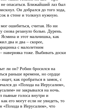
 не опасаться. Ближайший лаз был
искнул. Он добрался до того хода,
сок в стене и толкнул нужную.
 мог ошибиться, считая. Но ни
у снова резануло болью. Дурень.
 Ясмина и этот мальчишка, как
ил два и два – скорее,
сарацинка с малолетним
 – наверняка тоже. Выбивать доски
ыт ли он? Робин бросился на
уться раньше времени, но сердце
 ищет, как пробраться в замок, с
мчался до «Похода на Иерусалим»,
усалим» не закрывался на ночь.
л пьяные голоса внутри и
как его могут если не увидеть, то
ин «Похода в Иерусалим», что