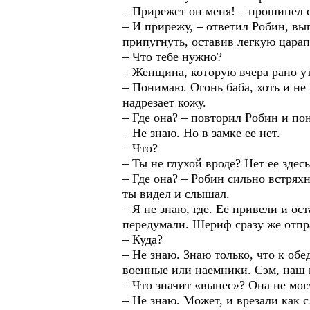
– Прирежет он меня! – прошипел с
– И прирежу, – ответил Робин, в
припугнуть, оставив легкую царап
– Что тебе нужно?
– Женщина, которую вчера рано ут
– Понимаю. Огонь баба, хоть и не 
надрезает кожу.
– Где она? – повторил Робин и пон
– Не знаю. Но в замке ее нет.
– Что?
– Ты не глухой вроде? Нет ее здесь
– Где она? – Робин сильно встрях
ты видел и слышал.
– Я не знаю, где. Ее привели и о
передумали. Шериф сразу же отпр
– Куда?
– Не знаю. Знаю только, что к об
военные или наемники. Сэм, наш г
– Что значит «вынес»? Она не мог
– Не знаю. Может, и врезали как сл