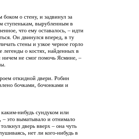
боком о стену, и задвинул за
ым ступенькам, вырубленным в
енное, что ему оставалось, – идти
ться. Он двинулся вперед, в ту
личать стены и узкое черное горло
е легенды о костях, найденных в
он ничем не смог помочь Ясмине, –
бы.
проем откидной двери. Робин
авлено бочками, бочонками и
а каким-нибудь сундуком или
е, – это выматывало и отнимало
толкнул дверь вверх – она чуть
лушиваясь, нет ли кого-нибудь в