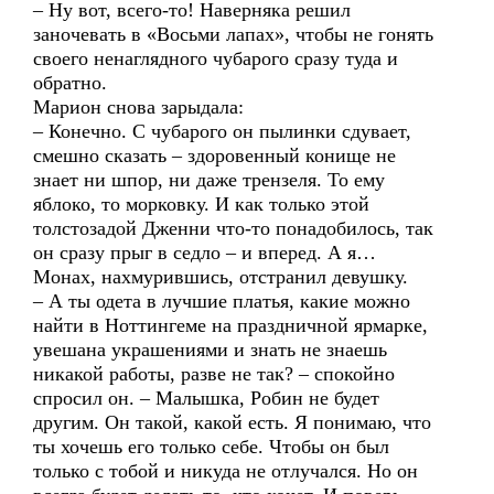
– Ну вот, всего-то! Наверняка решил
заночевать в «Восьми лапах», чтобы не гонять
своего ненаглядного чубарого сразу туда и
обратно.
Марион снова зарыдала:
– Конечно. С чубарого он пылинки сдувает,
смешно сказать – здоровенный конище не
знает ни шпор, ни даже трензеля. То ему
яблоко, то морковку. И как только этой
толстозадой Дженни что-то понадобилось, так
он сразу прыг в седло – и вперед. А я…
Монах, нахмурившись, отстранил девушку.
– А ты одета в лучшие платья, какие можно
найти в Ноттингеме на праздничной ярмарке,
увешана украшениями и знать не знаешь
никакой работы, разве не так? – спокойно
спросил он. – Малышка, Робин не будет
другим. Он такой, какой есть. Я понимаю, что
ты хочешь его только себе. Чтобы он был
только с тобой и никуда не отлучался. Но он