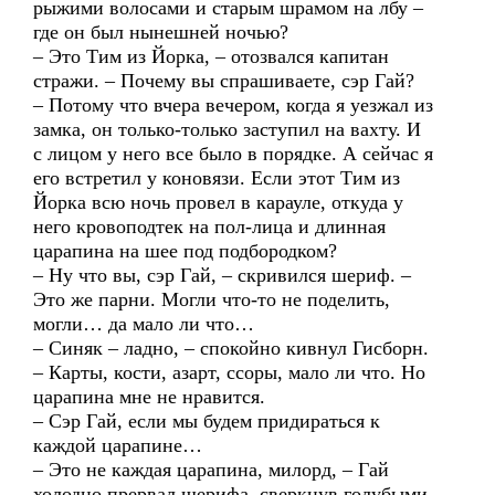
рыжими волосами и старым шрамом на лбу –
где он был нынешней ночью?
– Это Тим из Йорка, – отозвался капитан
стражи. – Почему вы спрашиваете, сэр Гай?
– Потому что вчера вечером, когда я уезжал из
замка, он только-только заступил на вахту. И
с лицом у него все было в порядке. А сейчас я
его встретил у коновязи. Если этот Тим из
Йорка всю ночь провел в карауле, откуда у
него кровоподтек на пол-лица и длинная
царапина на шее под подбородком?
– Ну что вы, сэр Гай, – скривился шериф. –
Это же парни. Могли что-то не поделить,
могли… да мало ли что…
– Синяк – ладно, – спокойно кивнул Гисборн.
– Карты, кости, азарт, ссоры, мало ли что. Но
царапина мне не нравится.
– Сэр Гай, если мы будем придираться к
каждой царапине…
– Это не каждая царапина, милорд, – Гай
холодно прервал шерифа, сверкнув голубыми