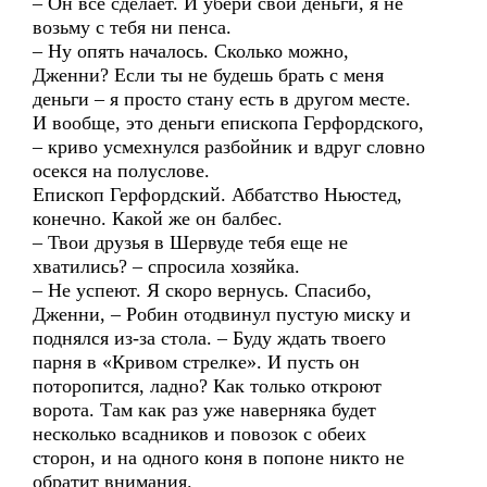
– Он все сделает. И убери свои деньги, я не
возьму с тебя ни пенса.
– Ну опять началось. Сколько можно,
Дженни? Если ты не будешь брать с меня
деньги – я просто стану есть в другом месте.
И вообще, это деньги епископа Герфордского,
– криво усмехнулся разбойник и вдруг словно
осекся на полуслове.
Епископ Герфордский. Аббатство Ньюстед,
конечно. Какой же он балбес.
– Твои друзья в Шервуде тебя еще не
хватились? – спросила хозяйка.
– Не успеют. Я скоро вернусь. Спасибо,
Дженни, – Робин отодвинул пустую миску и
поднялся из-за стола. – Буду ждать твоего
парня в «Кривом стрелке». И пусть он
поторопится, ладно? Как только откроют
ворота. Там как раз уже наверняка будет
несколько всадников и повозок с обеих
сторон, и на одного коня в попоне никто не
обратит внимания.