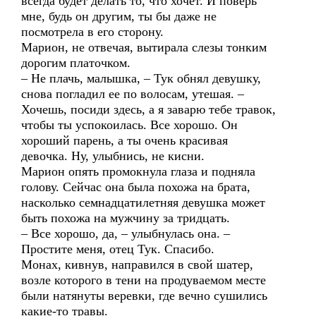
всегда будет делать то, что хочет. И поверь
мне, будь он другим, ты бы даже не
посмотрела в его сторону.
Марион, не отвечая, вытирала слезы тонким
дорогим платочком.
– Не плачь, малышка, – Тук обнял девушку,
снова погладил ее по волосам, утешая. –
Хочешь, посиди здесь, а я заварю тебе травок,
чтобы ты успокоилась. Все хорошо. Он
хороший парень, а ты очень красивая
девочка. Ну, улыбнись, не кисни.
Марион опять промокнула глаза и подняла
голову. Сейчас она была похожа на брата,
насколько семнадцатилетняя девушка может
быть похожа на мужчину за тридцать.
– Все хорошо, да, – улыбнулась она. –
Простите меня, отец Тук. Спасибо.
Монах, кивнув, направился в свой шатер,
возле которого в тени на продуваемом месте
были натянуты веревки, где вечно сушились
какие-то травы.