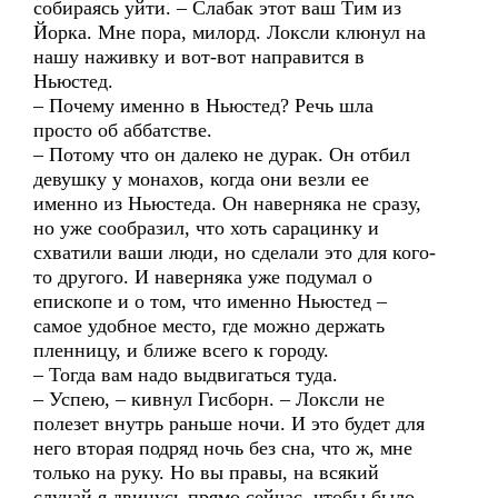
собираясь уйти. – Слабак этот ваш Тим из
Йорка. Мне пора, милорд. Локсли клюнул на
нашу наживку и вот-вот направится в
Ньюстед.
– Почему именно в Ньюстед? Речь шла
просто об аббатстве.
– Потому что он далеко не дурак. Он отбил
девушку у монахов, когда они везли ее
именно из Ньюстеда. Он наверняка не сразу,
но уже сообразил, что хоть сарацинку и
схватили ваши люди, но сделали это для кого-
то другого. И наверняка уже подумал о
епископе и о том, что именно Ньюстед –
самое удобное место, где можно держать
пленницу, и ближе всего к городу.
– Тогда вам надо выдвигаться туда.
– Успею, – кивнул Гисборн. – Локсли не
полезет внутрь раньше ночи. И это будет для
него вторая подряд ночь без сна, что ж, мне
только на руку. Но вы правы, на всякий
случай я двинусь прямо сейчас, чтобы было