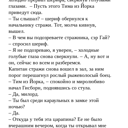
глазами. – Пусть этого Тима из Йорка
приведут сюда.
– Ты слышал? – шериф обернулся к
начальнику стражи. Тот, молча кивнув,
вышел.
– В чем вы подозреваете стражника, сэр Гай?
– спросил шериф.
– Я не подозреваю, я уверен, – холодные
голубые глаза снова сверкнули. – А, ну вот и
он, сейчас во всем и разберемся.
Капитан стражи снова вошел в зал, за ним
порог перешагнул рослый рыжеволосый боец.
– Тим из Йорка, – спокойно и миролюбиво
начал Гисборн, поднявшись со стула.
– Да, милорд.
– Ты был среди караульных в замке этой
ночью?
– Да.
– Откуда у тебя эта царапина? Ее не было
вчерашним вечером, когда ты открывал мне