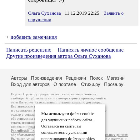
Ольга Суханова
11.12.2019 22:25
Заявить о
нарушении
+
добавить замечания
Написать рецензию
Написать личное сообщение
Другие произведения автора Ольга Суханова
Авторы
Произведения
Рецензии
Поиск
Магазин
Вход для авторов
О портале
Стихи.ру
Проза.ру
Портал Проза.ру предоставляет авторам возможность
свободной публикации своих литературных произведений в
сети Интернет на основании
пользовательского договора
.
Все авторские права на произведения принадлежат авторам
и охраняются
законом
. Перепечатка произведений возможна
Мы используем файлы cookie
только с согласия его автора, к которому вы можете
обратиться на его авторской странице. Ответственность за
для улучшения работы сайта.
тексты произведений авторы несут самостоятельно на
Оставаясь на сайте, вы
основании
правил публикации
и
законодательства
Российской Федерации
. Данные пользователей
соглашаетесь с условиями
обрабатываются на основании
Политики обработки персональных данных
.
использования файлов cookies.
Вы также можете посмотреть более подробную
информацию о портале
и