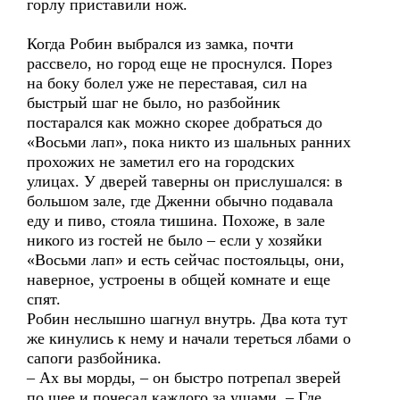
горлу приставили нож.
Когда Робин выбрался из замка, почти
рассвело, но город еще не проснулся. Порез
на боку болел уже не переставая, сил на
быстрый шаг не было, но разбойник
постарался как можно скорее добраться до
«Восьми лап», пока никто из шальных ранних
прохожих не заметил его на городских
улицах. У дверей таверны он прислушался: в
большом зале, где Дженни обычно подавала
еду и пиво, стояла тишина. Похоже, в зале
никого из гостей не было – если у хозяйки
«Восьми лап» и есть сейчас постояльцы, они,
наверное, устроены в общей комнате и еще
спят.
Робин неслышно шагнул внутрь. Два кота тут
же кинулись к нему и начали тереться лбами о
сапоги разбойника.
– Ах вы морды, – он быстро потрепал зверей
по шее и почесал каждого за ушами. – Где