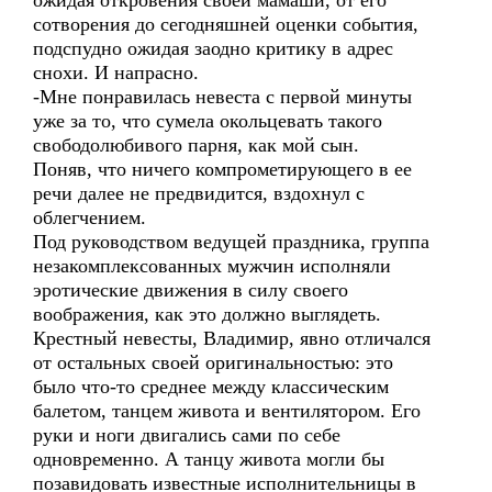
ожидая откровения своей мамаши, от его
сотворения до сегодняшней оценки события,
подспудно ожидая заодно критику в адрес
снохи. И напрасно.
-Мне понравилась невеста с первой минуты
уже за то, что сумела окольцевать такого
свободолюбивого парня, как мой сын.
Поняв, что ничего компрометирующего в ее
речи далее не предвидится, вздохнул с
облегчением.
Под руководством ведущей праздника, группа
незакомплексованных мужчин исполняли
эротические движения в силу своего
воображения, как это должно выглядеть.
Крестный невесты, Владимир, явно отличался
от остальных своей оригинальностью: это
было что-то среднее между классическим
балетом, танцем живота и вентилятором. Его
руки и ноги двигались сами по себе
одновременно. А танцу живота могли бы
позавидовать известные исполнительницы в