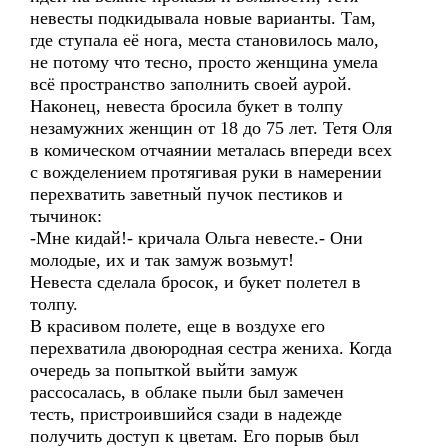
невесты подкидывала новые варианты. Там,
где ступала её нога, места становилось мало,
не потому что тесно, просто женщина умела
всё пространство заполнить своей аурой.
Наконец, невеста бросила букет в толпу
незамужних женщин от 18 до 75 лет. Тетя Оля
в комическом отчаянии металась впереди всех
с вожделением протягивая руки в намерении
перехватить заветный пучок пестиков и
тычинок:
-Мне кидай!- кричала Ольга невесте.- Они
молодые, их и так замуж возьмут!
Невеста сделала бросок, и букет полетел в
толпу.
В красивом полете, еще в воздухе его
перехватила двоюродная сестра жениха. Когда
очередь за попыткой выйти замуж
рассосалась, в облаке пыли был замечен
тесть, пристроившийся сзади в надежде
получить доступ к цветам. Его порыв был