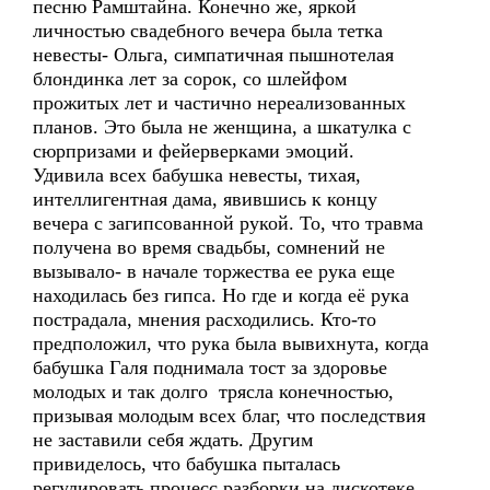
песню Рамштайна. Конечно же, яркой
личностью свадебного вечера была тетка
невесты- Ольга, симпатичная пышнотелая
блондинка лет за сорок, со шлейфом
прожитых лет и частично нереализованных
планов. Это была не женщина, а шкатулка с
сюрпризами и фейерверками эмоций.
Удивила всех бабушка невесты, тихая,
интеллигентная дама, явившись к концу
вечера с загипсованной рукой. То, что травма
получена во время свадьбы, сомнений не
вызывало- в начале торжества ее рука еще
находилась без гипса. Но где и когда её рука
пострадала, мнения расходились. Кто-то
предположил, что рука была вывихнута, когда
бабушка Галя поднимала тост за здоровье
молодых и так долго трясла конечностью,
призывая молодым всех благ, что последствия
не заставили себя ждать. Другим
привиделось, что бабушка пыталась
регулировать процесс разборки на дискотеке,