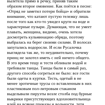
вылетела прямо в речку, приняв таким
образом второе омовение. Как поётся в песне:
«Отряд не заметил потери бойца» и обратили
внимание, что катают пустую тележку лишь
после того как кто-то увидел круги на воде и
характерные пузыри. Думающая, что не умеет
плавать, женщина, видимо, очень хотела
досмотреть кульминацию обряда, поэтому
выбралась на берег своими силами. В волосах
запутались водоросли. И если Русалочка
выглядела так же, то неудивительно, почему
принц не захотел иметь с ней ничего общего.
В это время тещу и тестя обливали водой и
требовали танцы. Танцы были в самый раз,
другого способа согреться не было: все гости
были одеты в куртки. Тесть, одетый в не
менее эротичные трусы со вставленным в них
пластиковым пол-литровым стаканом
выделывали пируэты возле столба под бурные
выкрики присутствующих вдохновительница
идей на всякие проказы и вольности, тетя