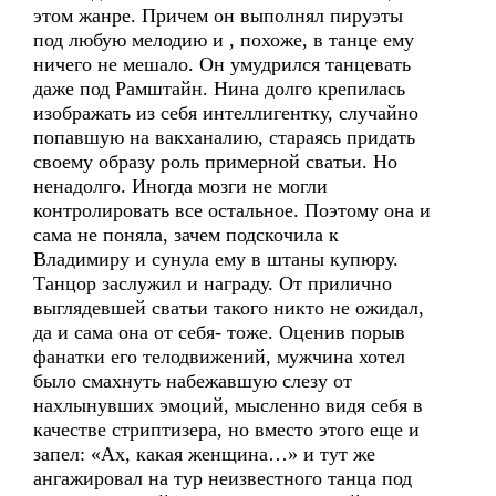
этом жанре. Причем он выполнял пируэты
под любую мелодию и , похоже, в танце ему
ничего не мешало. Он умудрился танцевать
даже под Рамштайн. Нина долго крепилась
изображать из себя интеллигентку, случайно
попавшую на вакханалию, стараясь придать
своему образу роль примерной сватьи. Но
ненадолго. Иногда мозги не могли
контролировать все остальное. Поэтому она и
сама не поняла, зачем подскочила к
Владимиру и сунула ему в штаны купюру.
Танцор заслужил и награду. От прилично
выглядевшей сватьи такого никто не ожидал,
да и сама она от себя- тоже. Оценив порыв
фанатки его телодвижений, мужчина хотел
было смахнуть набежавшую слезу от
нахлынувших эмоций, мысленно видя себя в
качестве стриптизера, но вместо этого еще и
запел: «Ах, какая женщина…» и тут же
ангажировал на тур неизвестного танца под