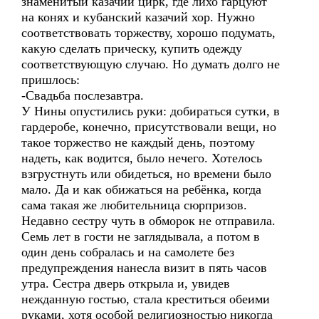
знаменитый казачий цирк, где лихо гарцуют
на конях и кубанский казачий хор. Нужно
соответствовать торжеству, хорошо подумать,
какую сделать прическу, купить одежду
соответствующую случаю. Но думать долго не
пришлось:
-Свадьба послезавтра.
У Нины опустились руки: добираться сутки, в
гардеробе, конечно, присутствовали вещи, но
такое торжество не каждый день, поэтому
надеть, как водится, было нечего. Хотелось
взгрустнуть или обидеться, но времени было
мало. Да и как обижаться на ребёнка, когда
сама такая же любительница сюрпризов.
Недавно сестру чуть в обморок не отправила.
Семь лет в гости не заглядывала, а потом в
один день собралась и на самолете без
предупреждения нанесла визит в пять часов
утра. Сестра дверь открыла и, увидев
нежданную гостью, стала креститься обеими
руками, хотя особой религиозностью никогда