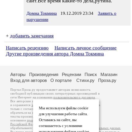
сайт.Все время какие-то дела,рутина.
Домна Токмина
19.12.2019 23:34
Заявить о
нарушении
+
добавить замечания
Написать рецензию
Написать личное сообщение
Другие произведения автора Домна Токмина
Авторы
Произведения
Рецензии
Поиск
Магазин
Вход для авторов
О портале
Стихи.ру
Проза.ру
Портал Проза.ру предоставляет авторам возможность
свободной публикации своих литературных произведений в
сети Интернет на основании
пользовательского договора
.
Все авторские права на произведения принадлежат авторам
и охраняются
законом
. Перепечатка произведений возможна
Мы используем файлы cookie
только с согласия его автора, к которому вы можете
обратиться на его авторской странице. Ответственность за
для улучшения работы сайта.
тексты произведений авторы несут самостоятельно на
Оставаясь на сайте, вы
основании
правил публикации
и
законодательства
Российской Федерации
. Данные пользователей
соглашаетесь с условиями
обрабатываются на основании
Политики обработки персональных данных
.
использования файлов cookies.
Вы также можете посмотреть более подробную
информацию о портале
и