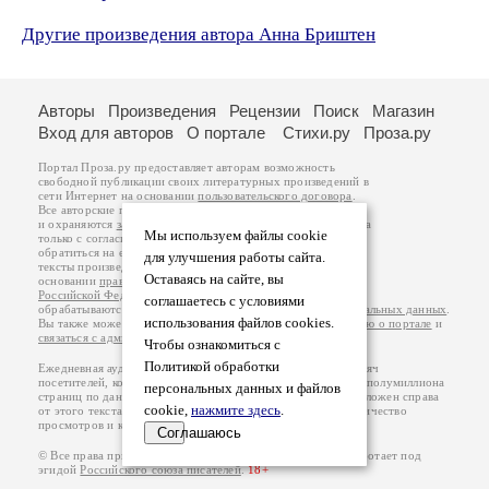
Другие произведения автора Анна Бриштен
Авторы
Произведения
Рецензии
Поиск
Магазин
Вход для авторов
О портале
Стихи.ру
Проза.ру
Портал Проза.ру предоставляет авторам возможность
свободной публикации своих литературных произведений в
сети Интернет на основании
пользовательского договора
.
Все авторские права на произведения принадлежат авторам
и охраняются
законом
. Перепечатка произведений возможна
Мы используем файлы cookie
только с согласия его автора, к которому вы можете
обратиться на его авторской странице. Ответственность за
для улучшения работы сайта.
тексты произведений авторы несут самостоятельно на
Оставаясь на сайте, вы
основании
правил публикации
и
законодательства
Российской Федерации
. Данные пользователей
соглашаетесь с условиями
обрабатываются на основании
Политики обработки персональных данных
.
использования файлов cookies.
Вы также можете посмотреть более подробную
информацию о портале
и
связаться с администрацией
.
Чтобы ознакомиться с
Политикой обработки
Ежедневная аудитория портала Проза.ру – порядка 100 тысяч
посетителей, которые в общей сумме просматривают более полумиллиона
персональных данных и файлов
страниц по данным счетчика посещаемости, который расположен справа
cookie,
нажмите здесь
.
от этого текста. В каждой графе указано по две цифры: количество
просмотров и количество посетителей.
Соглашаюсь
© Все права принадлежат авторам, 2000-2026. Портал работает под
эгидой
Российского союза писателей
.
18+