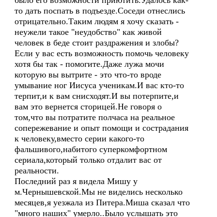
было его возможности приютить.Удалось как-
то дать поспать в подъезде.Соседи отнеслись
отрицательно.Таким людям я хочу сказать -
неужели такое "неудобство" как живой
человек в беде стоит раздражения и злобы?
Если у вас есть возможность помочь человеку
хотя бы так - помогите.Даже лужа мочи
которую вы вытрите - это что-то вроде
умывание ног Иисуса ученикам.И вас кто-то
терпит,и к вам снисходят.И вы потерпите,и
вам это вернется сторицей.Не говоря о
том,что вы потратите полчаса на реальное
сопережевание и опыт помощи и сострадания
к человеку,вместо серии какого-то
фальшивого,набитого суперкомфортном
сериала,который только отдалит вас от
реальности.
Последний раз я видела Мишу у
м.Чернышевской.Мы не виделись несколько
месяцев,я уезжала из Питера.Миша сказал что
"много наших" умерло..Было услышать это