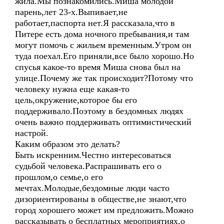
жила.Мы познакомились.Миша молодой
парень,лет 23-х.Выпивает,не
работает,паспорта нет.Я рассказала,что в
Питере есть дома ночного пребывания,и там
могут помочь с жильем временным.Утром он
туда поехал.Его приняли,все было хорошо.Но
спусья какое-то время Миша снова был на
улице.Почему же так происходит?Потому что
человеку нужна еще какая-то
цель,окружение,которое бы его
поддерживало.Поэтому в бездомных людях
очень важно поддерживать оптимистический
настрой.
Каким образом это делать?
Быть искренним.Честно интересоваться
судьбой человека.Распрашивать его о
прошлом,о семье,о его
мечтах.Молодые,бездомные люди часто
дизориентированы в обществе,не знают,что
город хорошего может им предложить.Можно
рассказывать о бесплатных мероприятиях,о