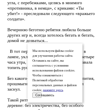
угла, с перебежками, целясь в мнимого
«противника, в немца», с криками: «Ты
убит!» - преследовали следующего «вражьего
солдата».
Вечернюю беготню ребятня любила больше
других игр и, всегда хотелось бегать и бегать,
домой не дозваться...
В тот период жизни, экономя керосин в
Мы используем файлы cookie
для улучшения работы сайта.
лампе, укладывались спать рано, но в четыре
Оставаясь на сайте, вы
часа утра, бывало, раньше, хозяйка вставала
соглашаетесь с условиями
топить русскую печку.
использования файлов cookies.
Чтобы ознакомиться с
Без какого-либо ужина и вечернего чаепития,
Политикой обработки
прошмыгнул на русскую печку и мигом
персональных данных и файлов
заснул.
cookie,
нажмите здесь
.
Соглашаюсь
Такой ритм-уклад был не только в этой
деревне: без электричества, без особого