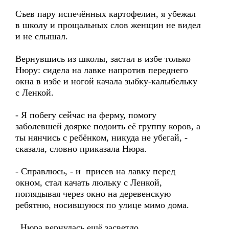
Съев пару испечённых картофелин, я убежал
в школу и прощальных слов женщин не видел
и не слышал.
Вернувшись из школы, застал в избе только
Нюру: сидела на лавке напротив переднего
окна в избе и ногой качала зыбку-калыбельку
с Ленкой.
- Я побегу сейчас на ферму, помогу
заболевшей доярке подоить её группу коров, а
ты нянчись с ребёнком, никуда не убегай, -
сказала, словно приказала Нюра.
- Справлюсь, - и присев на лавку перед
окном, стал качать люльку с Ленкой,
поглядывая через окно на деревенскую
ребятню, носившуюся по улице мимо дома.
Нюра вернулась ещё засветло.