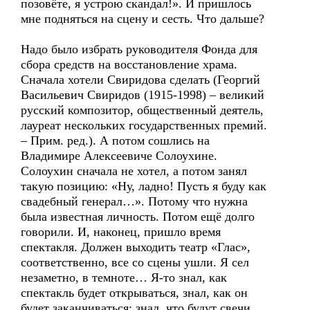
позовёте, я устрою скандал!». И пришлось
мне подняться на сцену и сесть. Что дальше?
Надо было избрать руководителя Фонда для
сбора средств на восстановление храма.
Сначала хотели Свиридова сделать (Георгий
Васильевич Свиридов (1915-1998) – великий
русский композитор, общественный деятель,
лауреат нескольких государственных премий.
– Прим. ред.). А потом сошлись на
Владимире Алексеевиче Солоухине.
Солоухин сначала не хотел, а потом занял
такую позицию: «Ну, ладно! Пусть я буду как
свадебный генерал…». Потому что нужна
была известная личность. Потом ещё долго
говорили. И, наконец, пришло время
спектакля. Должен выходить театр «Глас»,
соответственно, все со сцены ушли. Я сел
незаметно, в темноте… Я-то знал, как
спектакль будет открываться, знал, как он
будет заканчиваться: знал, что будут свечи