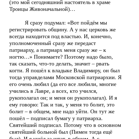
(это мой сегодняшний настоятель в храме
Троицы Живоначальной)…
Я сразу подумал: «Вот пойдём мы
регистрировать общину. А у нас церковь же
всегда находится под властью. И, конечно,
уполномоченный сразу же передаст
патриарху, а патриарх меня сразу же – к
ногтю…» Понимаете? Поэтому надо было,
так сказать, что-то делать, значит – рвать
когти. Я пошёл к владыке Владимиру, он был
тогда управделами Московской патриархии. Я
его очень любил (да его все любили, многие
учились в Лавре, а всех, кто учился,
рукополагал он; и меня он рукополагал). И я
ему говорю: Так и так, у меня то болит, это
болит – в общем, мне надо уйти. Он тут же
пошёл – подписал бумагу у патриарха.
Святейший подписал. Потому что в основном
святейший больной был (Пимен тогда ещё
был). И я ушёл за штат, в общем. А с