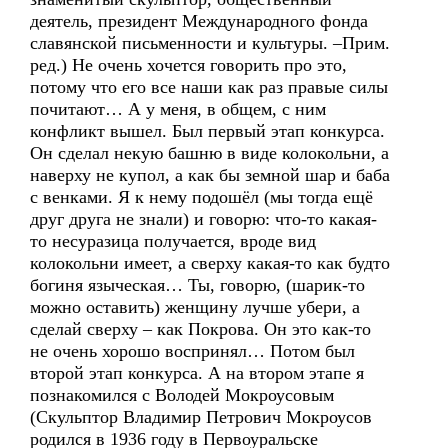
деятель, президент Международного фонда
славянской письменности и культуры. –Прим.
ред.) Не очень хочется говорить про это,
потому что его все наши как раз правые силы
почитают… А у меня, в общем, с ним
конфликт вышел. Был первый этап конкурса.
Он сделал некую башню в виде колокольни, а
наверху не купол, а как бы земной шар и баба
с венками. Я к нему подошёл (мы тогда ещё
друг друга не знали) и говорю: что-то какая-
то несуразица получается, вроде вид
колокольни имеет, а сверху какая-то как будто
богиня языческая… Ты, говорю, (шарик-то
можно оставить) женщину лучше убери, а
сделай сверху – как Покрова. Он это как-то
не очень хорошо воспринял… Потом был
второй этап конкурса. А на втором этапе я
познакомился с Володей Мокроусовым
(Скульптор Владимир Петрович Мокроусов
родился в 1936 году в Первоуральске