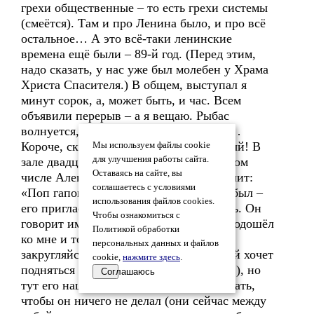
грехи общественные – то есть грехи системы
(смеётся). Там и про Ленина было, и про всё
остальное… А это всё-таки ленинские
времена ещё были – 89-й год. (Перед этим,
надо сказать, у нас уже был молебен у Храма
Христа Спасителя.) В общем, выступал я
минут сорок, а, может быть, и час. Всем
объявили перерыв – а я вещаю. Рыбас
волнуется, Юшкин кричит, гасят свет…
Короче, скандал получился капитальный! В
Мы используем файлы cookie
для улучшения работы сайта.
зале двадцать пять депутатов было, в том
Оставаясь на сайте, вы
числе Александр Руцкой. Ножкин кричит:
соглашаетесь с условиями
«Поп гапон!». Там ещё один батюшка был –
использования файлов cookies.
его пригласили, чтоб меня утихомирить. Он
Чтобы ознакомиться с
говорит им: «А что я могу сделать?», подошёл
Политикой обработки
ко мне и только тихо сказал: «Слушай,
персональных данных и файлов
закругляйся поскорее…». Потом Руцкой хочет
cookie,
нажмите здесь
.
подняться на сцену (он же вояка такой!), но
Соглашаюсь
тут его наши женщины стали уговаривать,
чтобы он ничего не делал (они сейчас между