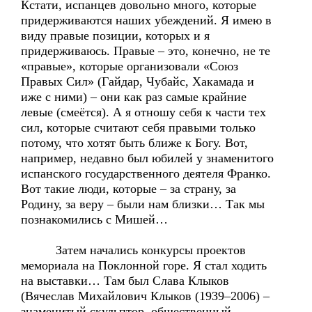
Кстати, испанцев довольно много, которые
придерживаются наших убеждений. Я имею в
виду правые позиции, которых и я
придерживаюсь. Правые – это, конечно, не те
«правые», которые организовали «Союз
Правых Сил» (Гайдар, Чубайс, Хакамада и
иже с ними) – они как раз самые крайние
левые (смеётся). А я отношу себя к части тех
сил, которые считают себя правыми только
потому, что хотят быть ближе к Богу. Вот,
например, недавно был юбилей у знаменитого
испанского государственного деятеля Франко.
Вот такие люди, которые – за страну, за
Родину, за веру – были нам близки… Так мы
познакомились с Мишей…
Затем начались конкурсы проектов
мемориала на Поклонной горе. Я стал ходить
на выставки… Там был Слава Клыков
(Вячеслав Михайлович Клыков (1939–2006) –
знаменитый скульптор, общественный