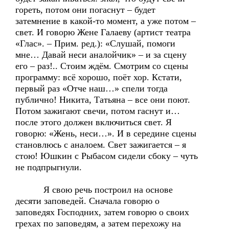
гореть, потом они погаснут – будет
затемнение в какой-то момент, а уже потом –
свет. И говорю Жене Галаеву (артист театра
«Глас». – Прим. ред.): «Слушай, помоги
мне… Давай неси аналойчик» – и за сцену
его – раз!.. Стоим ждём. Смотрим со сцены
программу: всё хорошо, поёт хор. Кстати,
первый раз «Отче наш…» спели тогда
публично! Никита, Татьяна – все они поют.
Потом зажигают свечи, потом гаснут и…
после этого должен включиться свет. Я
говорю: «Жень, неси…». И в середине сцены
становлюсь с аналоем. Свет зажигается – я
стою! Юшкин с Рыбасом сидели сбоку – чуть
не подпрыгнули.
Я свою речь построил на основе
десяти заповедей. Сначала говорю о
заповедях Господних, затем говорю о своих
грехах по заповедям, а затем перехожу на