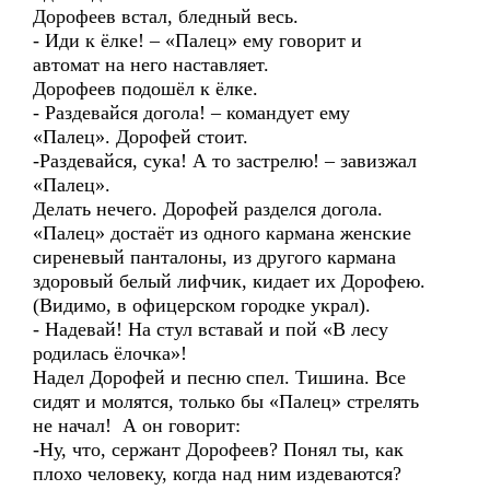
Дорофеев встал, бледный весь.
- Иди к ёлке! – «Палец» ему говорит и
автомат на него наставляет.
Дорофеев подошёл к ёлке.
- Раздевайся догола! – командует ему
«Палец». Дорофей стоит.
-Раздевайся, сука! А то застрелю! – завизжал
«Палец».
Делать нечего. Дорофей разделся догола.
«Палец» достаёт из одного кармана женские
сиреневый панталоны, из другого кармана
здоровый белый лифчик, кидает их Дорофею.
(Видимо, в офицерском городке украл).
- Надевай! На стул вставай и пой «В лесу
родилась ёлочка»!
Надел Дорофей и песню спел. Тишина. Все
сидят и молятся, только бы «Палец» стрелять
не начал! А он говорит:
-Ну, что, сержант Дорофеев? Понял ты, как
плохо человеку, когда над ним издеваются?