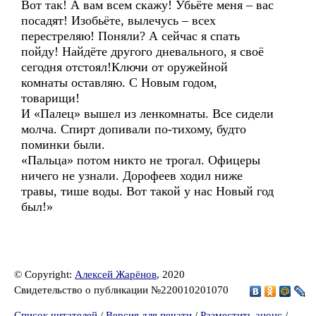
Вот так! А вам всем скажу! Убьёте меня – вас
посадят! Изобьёте, вылечусь – всех
перестреляю! Поняли? А сейчас я спать
пойду! Найдёте другого дневального, я своё
сегодня отстоял!Ключи от оружейной
комнаты оставляю. С Новым годом,
товарищи!
И «Палец» вышел из ленкомнаты. Все сидели
молча. Спирт допивали по-тихому, будто
поминки были.
«Пальца» потом никто не трогал. Офицеры
ничего не узнали. Дорофеев ходил ниже
травы, тише воды. Вот такой у нас Новый год
был!»
© Copyright:
Алексей Жарёнов
, 2020
Свидетельство о публикации №220010201070
Список читателей
/
Версия для печати
/
Разместить анонс
/