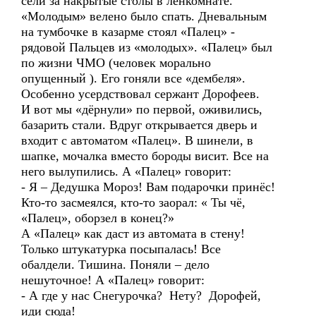
сели за накрытые столы в ленкомнате.
«Молодым» велено было спать. Дневальным
на тумбочке в казарме стоял «Палец» -
рядовой Пальцев из «молодых». «Палец» был
по жизни ЧМО (человек морально
опущенный ). Его гоняли все «дембеля».
Особенно усердствовал сержант Дорофеев.
И вот мы «дёрнули» по первой, оживились,
базарить стали. Вдруг открывается дверь и
входит с автоматом «Палец». В шинели, в
шапке, мочалка вместо бороды висит. Все на
него вылупились. А «Палец» говорит:
- Я – Дедушка Мороз! Вам подарочки принёс!
Кто-то засмеялся, кто-то заорал: « Ты чё,
«Палец», оборзел в конец?»
А «Палец» как даст из автомата в стену!
Только штукатурка посыпалась! Все
обалдели. Тишина. Поняли – дело
нешуточное! А «Палец» говорит:
- А где у нас Снегурочка? Нету? Дорофей,
иди сюда!