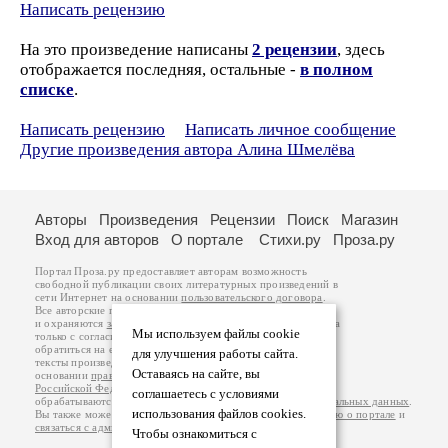
Написать рецензию
На это произведение написаны
2 рецензии
, здесь
отображается последняя, остальные -
в полном
списке
.
Написать рецензию
Написать личное сообщение
Другие произведения автора Алина Шмелёва
Авторы
Произведения
Рецензии
Поиск
Магазин
Вход для авторов
О портале
Стихи.ру
Проза.ру
Портал Проза.ру предоставляет авторам возможность
свободной публикации своих литературных произведений в
сети Интернет на основании
пользовательского договора
.
Все авторские права на произведения принадлежат авторам
и охраняются
законом
. Перепечатка произведений возможна
Мы используем файлы cookie
только с согласия его автора, к которому вы можете
обратиться на его авторской странице. Ответственность за
для улучшения работы сайта.
тексты произведений авторы несут самостоятельно на
Оставаясь на сайте, вы
основании
правил публикации
и
законодательства
Российской Федерации
. Данные пользователей
соглашаетесь с условиями
обрабатываются на основании
Политики обработки персональных данных
.
использования файлов cookies.
Вы также можете посмотреть более подробную
информацию о портале
и
связаться с администрацией
.
Чтобы ознакомиться с