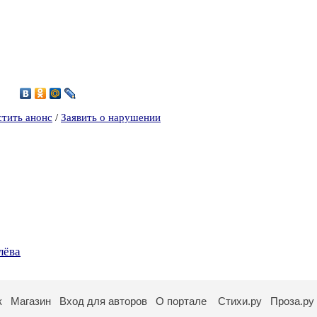
1
стить анонс
/
Заявить о нарушении
лёва
к
Магазин
Вход для авторов
О портале
Стихи.ру
Проза.ру