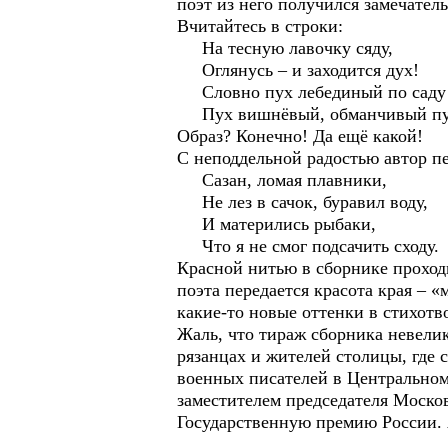
поэт из него получился замечател
Вчитайтесь в строки:
На тесную лавочку сяду,
Оглянусь – и заходится дух!
Словно пух лебединый по саду
Пух вишнёвый, обманчивый пу
Образ? Конечно! Да ещё какой!
С неподдельной радостью автор пе
Сазан, ломая плавники,
Не лез в сачок, буравил воду,
И матерились рыбаки,
Что я не смог подсачить сходу.
Красной нитью в сборнике проходи
поэта передается красота края – 
какие-то новые оттенки в стихотв
Жаль, что тираж сборника невелик 
рязанцах и жителей столицы, где 
военных писателей в Центральном
заместителем председателя Москов
Государственную премию России. 