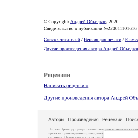
© Copyright:
Андрей Объедков
, 2020
Свидетельство о публикации №220011101616
Список читателей
/
Версия для печати
/
Разме
Другие произведения автора Андрей Объедко
Рецензии
Написать рецензию
Другие произведения автора Андрей Об
Авторы
Произведения
Рецензии
Поис
Портал Проза.ру предоставляет авторам возможность св
права на произведения принадлежат авторам и охраняют
странице. Ответственность за тексты произведений авто