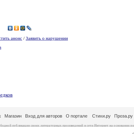
стить анонс
/
Заявить о нарушении
в
ъедков
к
Магазин
Вход для авторов
О портале
Стихи.ру
Проза.ру
ободной публикации своих литературных произведений в сети Интернет на основании
по
ся
законом
. Перепечатка произведений возможна только с согласия его автора, к котором
ры несут самостоятельно на основании
правил публикации
и
законодательства Российско