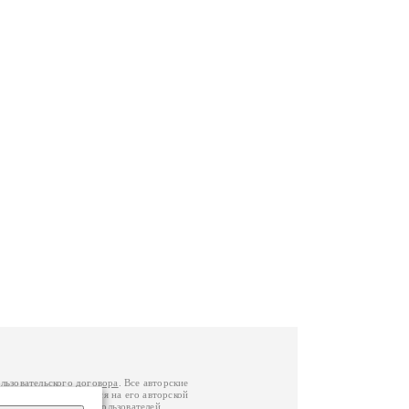
льзовательского договора
. Все авторские
у вы можете обратиться на его авторской
й Федерации
. Данные пользователей