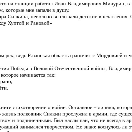
, что на станции работал Иван Владимирович Мичурин, в ч
, которые мне запали в душу.
ира Силкина, невольно всплывали детские впечатления.
жду Хуптой и Рановой»
м рек, ведь Рязанская область граничит с Мордовией и 
летия Победы в Великой Отечественной войны, Владими
которое начинается так:
рано,
ти.
книге стихотворение о войне. Остальное – лирика, котор
ю жизнь полковник Силкин прослужил в армии, где сущес
вом и подчиненными. Был наслышан, что не всегда в а
лужащий занимался творчеством. Не знаю: коснулось ли 