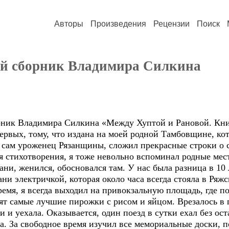
Авторы
Произведения
Рецензии
Поиск
ий сборник Владимира Силкина
рник Владимира Силкина «Между Хуптой и Рановой. Кни
первых, тому, что издана на моей родной Тамбовщине, кот
сам уроженец Рязанщины, сложил прекрасные строки о с
ая стихотворения, я тоже невольно вспоминал родные мес
ни, женился, обосновался там. У нас была разница в 10 
ни электричкой, которая около часа всегда стояла в Ряж
емя, я всегда выходил на привокзальную площадь, где п
ят самые лучшие пирожки с рисом и яйцом. Врезалось в 
и и уехала. Оказывается, один поезд в сутки ехал без о
. За свободное время изучил все мемориальные доски, п