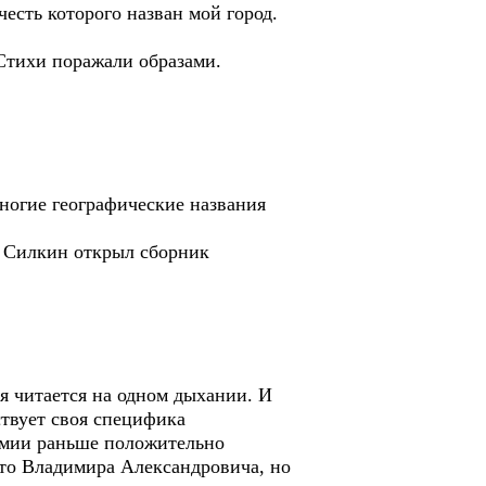
есть которого назван мой город.
 Стихи поражали образами.
многие географические названия
р Силкин открыл сборник
ая читается на одном дыхании. И
твует своя специфика
рмии раньше положительно
это Владимира Александровича, но