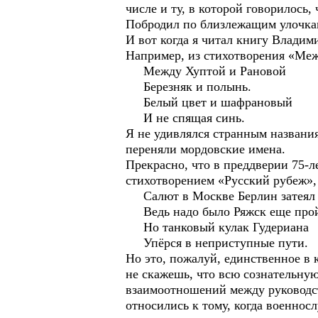
числе и ту, в которой говорилось
Побродил по близлежащим улочкам
И вот когда я читал книгу Владим
Например, из стихотворения «Ме
Между Хуптой и Рановой
Березняк и полынь.
Белый цвет и шафрановый
И не спящая синь.
Я не удивлялся странным названия
переняли мордовские имена.
Прекрасно, что в преддверии 75-
стихотворением «Русский рубеж», 
Салют в Москве Берлин затеял 
Ведь надо было Ряжск еще прой
Но танковый кулак Гудериана
Упёрся в неприступные пути.
Но это, пожалуй, единственное в 
не скажешь, что всю сознательну
взаимоотношений между руководст
относились к тому, когда военнос