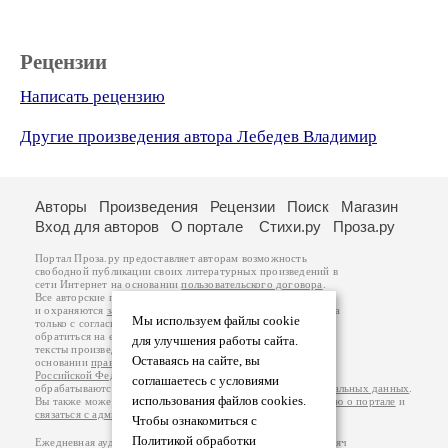
Рецензии
Написать рецензию
Другие произведения автора Лебедев Владимир
Авторы
Произведения
Рецензии
Поиск
Магазин
Вход для авторов
О портале
Стихи.ру
Проза.ру
Портал Проза.ру предоставляет авторам возможность
свободной публикации своих литературных произведений в
сети Интернет на основании
пользовательского договора
.
Все авторские права на произведения принадлежат авторам
и охраняются
законом
. Перепечатка произведений возможна
Мы используем файлы cookie
только с согласия его автора, к которому вы можете
обратиться на его авторской странице. Ответственность за
для улучшения работы сайта.
тексты произведений авторы несут самостоятельно на
Оставаясь на сайте, вы
основании
правил публикации
и
законодательства
Российской Федерации
. Данные пользователей
соглашаетесь с условиями
обрабатываются на основании
Политики обработки персональных данных
.
использования файлов cookies.
Вы также можете посмотреть более подробную
информацию о портале
и
связаться с администрацией
.
Чтобы ознакомиться с
Политикой обработки
Ежедневная аудитория портала Проза.ру – порядка 100 тысяч