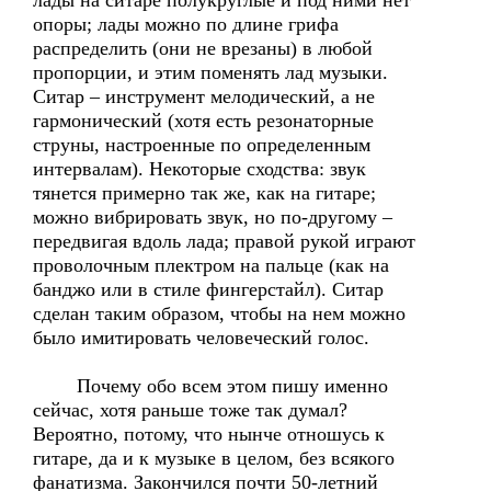
лады на ситаре полукруглые и под ними нет
опоры; лады можно по длине грифа
распределить (они не врезаны) в любой
пропорции, и этим поменять лад музыки.
Ситар – инструмент мелодический, а не
гармонический (хотя есть резонаторные
струны, настроенные по определенным
интервалам). Некоторые сходства: звук
тянется примерно так же, как на гитаре;
можно вибрировать звук, но по-другому –
передвигая вдоль лада; правой рукой играют
проволочным плектром на пальце (как на
банджо или в стиле фингерстайл). Ситар
сделан таким образом, чтобы на нем можно
было имитировать человеческий голос.
Почему обо всем этом пишу именно
сейчас, хотя раньше тоже так думал?
Вероятно, потому, что нынче отношусь к
гитаре, да и к музыке в целом, без всякого
фанатизма. Закончился почти 50-летний