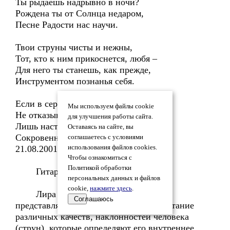
Ты рыдаешь надрывно в ночи?
Рождена ты от Солнца недаром,
Песне Радости нас научи.
Твои струны чисты и нежны,
Тот, кто к ним прикоснется, любя –
Для него ты станешь, как прежде,
Инструментом познанья себя.
Если в сердце твоем гитара,
Мы используем файлы cookie
Не отказывай сердцу в любви,
для улучшения работы сайта.
Лишь настрой и по струнам старым
Оставаясь на сайте, вы
Сокровенный мантрам проведи.*
соглашаетесь с условиями
21.08.2001.
использования файлов cookies.
Чтобы ознакомиться с
Политикой обработки
Гитара – лира души.
персональных данных и файлов
cookie,
нажмите здесь
.
Лира души – «инструмент» души,
Соглашаюсь
представляющий собой комплекс, сочетание
различных качеств, наклонностей человека
(струн), которые определяют его внутреннее