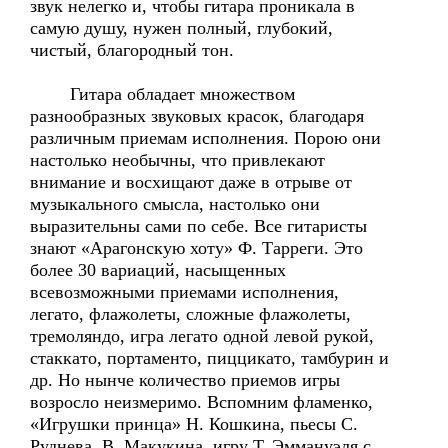
звук нелегко и, чтобы гитара проникала в
самую душу, нужен полный, глубокий,
чистый, благородный тон.
Гитара обладает множеством
разнообразных звуковых красок, благодаря
различным приемам исполнения. Порою они
настолько необычны, что привлекают
внимание и восхищают даже в отрыве от
музыкального смысла, настолько они
выразительны сами по себе. Все гитаристы
знают «Арагонскую хоту» Ф. Тарреги. Это
более 30 вариаций, насыщенных
всевозможными приемами исполнения,
легато, флажолеты, сложные флажолеты,
тремоляндо, игра легато одной левой рукой,
стаккато, портаменто, пиццикато, тамбурин и
др. Но нынче количество приемов игры
возросло неизмеримо. Вспомним фламенко,
«Игрушки принца» Н. Кошкина, пьесы С.
Руднева, В. Макукина, игру Т. Эммануэля с