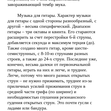
завораживающий тембр звука.
Музыка для гитары. Характер музыки
для гитары с одной стороны разнообразный, с
другой – весьма специфический. Диапазон
гитары – три октавы и квинта. Его стараются
расширить за счет перестройки 6-й струны,
добавляется секунда и максимум терция (до).
Также создано много гитар, кроме шести-
семиструнных, с 8-10-ю струнами разных
строев, а также до 24-х струн. Последние уже,
конечно, весьма далеки от первоначальной
гитары, играть на них и легче, и труднее.
Легче, потому что много разных открытых
струн – не нужно прижимать, труднее из-за
приличных усилий прижимания струн в
средней части грифа (по ширине) и
необходимостью глушения резонансного
гудения открытых струн. Это почти гусли с
ладами или бандура.