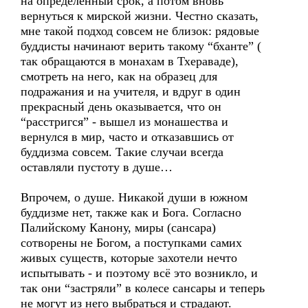
на определенный срок, а потом вновь
вернуться к мирской жизни. Честно сказать,
мне такой подход совсем не близок: рядовые
буддисты начинают верить такому “бханте” (
так обращаются в монахам в Тхераваде),
смотреть на него, как на образец для
подражания и на учителя, и вдруг в один
прекрасный день оказывается, что он
“расстригся” - вышел из монашества и
вернулся в мир, часто и отказавшись от
буддизма совсем. Такие случаи всегда
оставляли пустоту в душе…
Впрочем, о душе. Никакой души в южном
буддизме нет, также как и Бога. Согласно
Палийскому Канону, миры (сансара)
сотворены не Богом, а поступками самих
живых существ, которые захотели нечто
испытывать - и поэтому всё это возникло, и
так они “застряли” в колесе сансары и теперь
не могут из него выбраться и страдают.