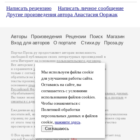
Написать рецензию
Написать личное сообщение
Другие произведения автора Анастасия Ооржак
Авторы
Произведения
Рецензии
Поиск
Магазин
Вход для авторов
О портале
Стихи.ру
Проза.ру
Портал Проза.ру предоставляет авторам возможность
свободной публикации своих литературных произведений в
сети Интернет на основании
пользовательского договора
.
Все авторские права на произведения принадлежат авторам
и охраняются
законом
. Перепечатка произведений возможна
Мы используем файлы cookie
только с согласия его автора, к которому вы можете
обратиться на его авторской странице. Ответственность за
для улучшения работы сайта.
тексты произведений авторы несут самостоятельно на
Оставаясь на сайте, вы
основании
правил публикации
и
законодательства
Российской Федерации
. Данные пользователей
соглашаетесь с условиями
обрабатываются на основании
Политики обработки персональных данных
.
использования файлов cookies.
Вы также можете посмотреть более подробную
информацию о портале
и
связаться с администрацией
.
Чтобы ознакомиться с
Политикой обработки
Ежедневная аудитория портала Проза.ру – порядка 100 тысяч
посетителей, которые в общей сумме просматривают более полумиллиона
персональных данных и файлов
страниц по данным счетчика посещаемости, который расположен справа
cookie,
нажмите здесь
.
от этого текста. В каждой графе указано по две цифры: количество
просмотров и количество посетителей.
Соглашаюсь
© Все права принадлежат авторам, 2000-2026. Портал работает под
эгидой
Российского союза писателей
.
18+