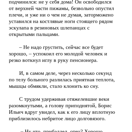
подчинился: не у себя дома! Он освободился
от верхней части пижамы, безвольно опустил
плечи, и уже ни о чем не думая, заторможено
уставился на костлявые ноги стоящего рядом
эскулапа в резиновых шлепанцах с
открытыми пальцами.
– Не надо грустить, сейчас все будет
хорошо, – успокоил его молодой человек и
резко воткнул иглу в руку пенсионера.
И, в самом деле, через несколько секунд
по телу больного разлилась приятная теплота,
мышцы обмякли, стало клонить ко сну.
С трудом удерживая отяжелевшие веки
разомкнутыми, а голову приподнятой, Борис
Ильич вдруг увидел, как к его лицу вплотную
приблизилось небритое лицо долговязого.
– Ну что, прибалдел, отец? Хорошо