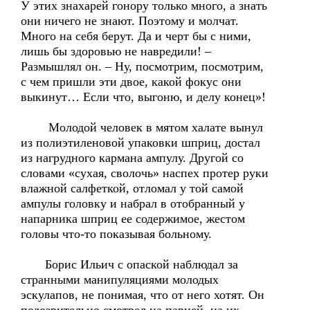
У этих знахарей гонору только много, а знать
они ничего не знают. Поэтому и молчат.
Много на себя берут. Да и черт бы с ними,
лишь бы здоровью не навредили! –
Размышлял он. – Ну, посмотрим, посмотрим,
с чем пришли эти двое, какой фокус они
выкинут… Если что, выгоню, и делу конец»!
Молодой человек в мятом халате вынул
из полиэтиленовой упаковки шприц, достал
из нагрудного кармана ампулу. Другой со
словами «сухая, сволочь» наспех протер руки
влажной салфеткой, отломал у той самой
ампулы головку и набрал в отобранный у
напарника шприц ее содержимое, жестом
головы что-то показывая больному.
Борис Ильич с опаской наблюдал за
странными манипуляциями молодых
эскулапов, не понимая, что от него хотят. Он