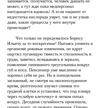
занимается. Получается, человек дышать не
может, а тут жди пока медперсонал
наотдыхается вдоволь! А если пациент от
недостатка кислорода умрет, так и не узнав
даже, какие процессы у него внутри
происходят?
Что только не передумалось Борису
Ильичу за то воскресенье! Пытаясь уловить в
организме роковые изменения, он вдруг
ощутил пугающую тяжесть и стесненность в
груди, заметил, вглядываясь в зеркало,
появление синюшного треугольника вокруг
губ и носа. Пенсионер уже мысленно и
хоронил себя не раз. Но в понедельник
заспанный, не смотря на околополуденное
время, рентгенолог изучил снимок его
грудной клетки и установил, что под плевру
через «слабую клеточку» в легком попал
воздух. Досадная случайность произошла,
скорее всего, от резкого движения. Однако