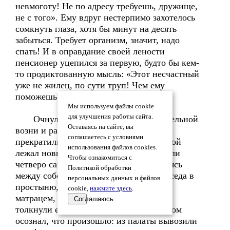
невмоготу! Не по адресу требуешь, дружище,
не с того». Ему вдруг нестерпимо захотелось
сомкнуть глаза, хотя бы минут на десять
забыться. Требует организм, значит, надо
спать! И в оправдание своей лености
пенсионер уцепился за первую, будто бы кем-
то продиктованную мысль: «Этот несчастный
уже не жилец, по сути труп! Чем ему
поможешь?!»
Мы используем файлы cookie
для улучшения работы сайта.
Очнулся Борис Ильич от подозрительной
Оставаясь на сайте, вы
возни и разговора в палате. Стоны
соглашаетесь с условиями
прекратились. Возле кровати, на которой
использования файлов cookies.
лежал новый пациент, на этот раз стояли
Чтобы ознакомиться с
четверо санитаров. Они, переговариваясь
Политикой обработки
между собой вполголоса, завернули соседа в
персональных данных и файлов
простыню, приподняли над полосатым
cookie,
нажмите здесь
.
матрацем, перегрузили на кушетку и
Соглашаюсь
толкнули ее к двери. Пенсионер с трудом
осознал, что произошло: из палаты вывозили