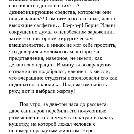
сопливость одного из них?.. А
дезинфицирующие средства, которыми они
пользовались?! Сомнительно влажные, давно
высохшие салфетки… Бр-р-р-р! Борис Ильич
сокрушенно думал о неизбежном заражении,
затем – о повторном хирургическом
вмешательстве, и никак не мог себе простить,
что доверился молокососам, которые и
представления, наверное, не имели, как
делаются операции. В минуты возвращения
сознания он подобрался, наконец, к мысли,
что вчерашние студенты использовали его как
подопытного кролика. Надо же им набить
руку, вот и выбрали жертву!
Под утро, за два-три часа до рассвета,
двое санитаров перебили его полусонные
размышления и с шумом втолкнули в палату
кушетку, на которой лежал человек с
непомерно раздутым животом. Через