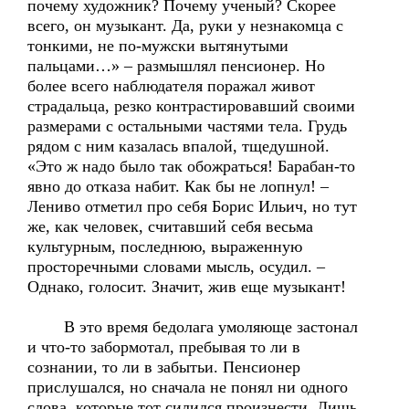
почему художник? Почему ученый? Скорее
всего, он музыкант. Да, руки у незнакомца с
тонкими, не по-мужски вытянутыми
пальцами…» – размышлял пенсионер. Но
более всего наблюдателя поражал живот
страдальца, резко контрастировавший своими
размерами с остальными частями тела. Грудь
рядом с ним казалась впалой, тщедушной.
«Это ж надо было так обожраться! Барабан-то
явно до отказа набит. Как бы не лопнул! –
Лениво отметил про себя Борис Ильич, но тут
же, как человек, считавший себя весьма
культурным, последнюю, выраженную
просторечными словами мысль, осудил. –
Однако, голосит. Значит, жив еще музыкант!
В это время бедолага умоляюще застонал
и что-то забормотал, пребывая то ли в
сознании, то ли в забытьи. Пенсионер
прислушался, но сначала не понял ни одного
слова, которые тот силился произнести. Лишь