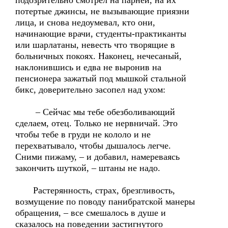
подозрительно смотрел на парней, на их
потертые джинсы, не вызывающие приязни
лица, и снова недоумевал, кто они,
начинающие врачи, студенты-практиканты
или шарлатаны, невесть что творящие в
больничных покоях. Наконец, нечесаный,
наклонившись и едва не выронив на
пенсионера зажатый под мышкой стальной
бикс, доверительно засопел над ухом:
– Сейчас мы тебе обезболивающий
сделаем, отец. Только не нервничай. Это
чтобы тебе в груди не кололо и не
перехватывало, чтобы дышалось легче.
Сними пижаму, – и добавил, намереваясь
закончить шуткой, – штаны не надо.
Растерянность, страх, брезгливость,
возмущение по поводу панибратской манеры
обращения, – все смешалось в душе и
сказалось на поведении застигнутого