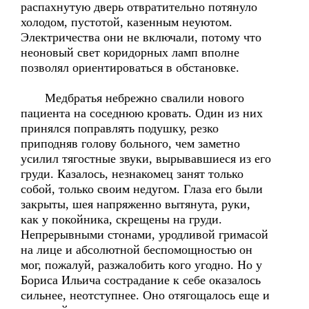
распахнутую дверь отвратительно потянуло
холодом, пустотой, казенным неуютом.
Электричества они не включали, потому что
неоновый свет коридорных ламп вполне
позволял ориентироваться в обстановке.
Медбратья небрежно свалили нового
пациента на соседнюю кровать. Один из них
принялся поправлять подушку, резко
приподняв голову больного, чем заметно
усилил тягостные звуки, вырывавшиеся из его
груди. Казалось, незнакомец занят только
собой, только своим недугом. Глаза его были
закрыты, шея напряженно вытянута, руки,
как у покойника, скрещены на груди.
Непрерывными стонами, уродливой гримасой
на лице и абсолютной беспомощностью он
мог, пожалуй, разжалобить кого угодно. Но у
Бориса Ильича сострадание к себе оказалось
сильнее, неотступнее. Оно отягощалось еще и