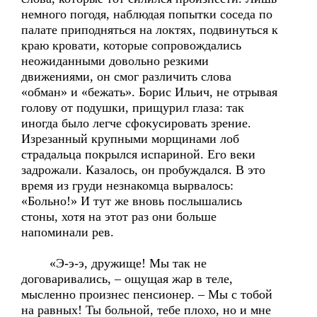
немного погодя, наблюдая попытки соседа по
палате приподняться на локтях, подвинуться к
краю кровати, которые сопровождались
неожиданными довольно резкими
движениями, он смог различить слова
«обман» и «бежать». Борис Ильич, не отрывая
голову от подушки, прищурил глаза: так
иногда было легче сфокусировать зрение.
Изрезанный крупными морщинами лоб
страдальца покрылся испариной. Его веки
задрожали. Казалось, он пробуждался. В это
время из груди незнакомца вырвалось:
«Больно!» И тут же вновь послышались
стоны, хотя на этот раз они больше
напоминали рев.
«Э-э-э, дружище! Мы так не
договаривались, – ощущая жар в теле,
мысленно произнес пенсионер. – Мы с тобой
на равных! Ты больной, тебе плохо, но и мне