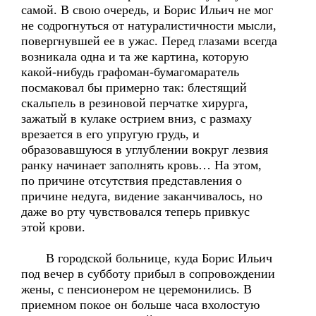
самой. В свою очередь, и Борис Ильич не мог
не содрогнуться от натуралистичности мысли,
повергнувшей ее в ужас. Перед глазами всегда
возникала одна и та же картина, которую
какой-нибудь графоман-бумагомаратель
посмаковал бы примерно так: блестящий
скальпель в резиновой перчатке хирурга,
зажатый в кулаке острием вниз, с размаху
врезается в его упругую грудь, и
образовавшуюся в углублении вокруг лезвия
ранку начинает заполнять кровь… На этом,
по причине отсутствия представления о
причине недуга, видение заканчивалось, но
даже во рту чувствовался теперь привкус
этой крови.
В городской больнице, куда Борис Ильич
под вечер в субботу прибыл в сопровождении
жены, с пенсионером не церемонились. В
приемном покое он больше часа вхолостую