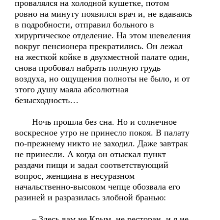
провалялся на холодной кушетке, потом
ровно на минуту появился врач и, не вдаваясь
в подробности, отправил больного в
хирургическое отделение. На этом шевеления
вокруг пенсионера прекратились. Он лежал
на жесткой койке в двухместной палате один,
снова пробовал набрать полную грудь
воздуха, но ощущения полноты не было, и от
этого душу маяла абсолютная
безысходность…
Ночь прошла без сна. Но и солнечное
воскресное утро не принесло покоя. В палату
по-прежнему никто не заходил. Даже завтрак
не принесли. А когда он отыскал пункт
раздачи пищи и задал соответствующий
вопрос, женщина в несуразном
начальственно-высоком чепце обозвала его
разиней и разразилась злобной бранью:
– Здесь вам не Крым, не ресторан, и я не