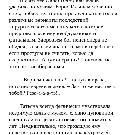
Последнее слово точно наотмашь
ударило по мозгам. Борис Ильич мгновенно
сник, побледнел и стал прокручивать в голове
различные варианты последствий
хирургического вмешательства, которое
представлялось ему необдуманным и
фатальным. Здоровьем бог пенсионера не
обидел, за всю жизнь он только и переболел,
если простуды не считать, корью да
скарлатиной. А тут операция! Поневоле на
тот свет засобираешься.
– Борисынька-а-а-а! – испугав врача,
истошно взревела жена. – За что же нас так с
тобой? Реза-а-а-а-ть!..
Татьяна всегда физически чувствовала
незримую связь с мужем, словно пуповиной
соединяли их десятки совместно прожитых
лет. Неудивительно, что грозящую ему
опасность она воспринимала как угрозу ей