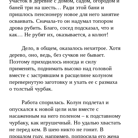
участок в деревне с домом, садом, огородом и
баней три на шесть… Ради этой бани и
пришлось пенсионеру новое для него занятие
осваивать. Сначала-то он надумал топором
дрова рубить. Благо, сосед подсказал, что и
как… Не рубят их, оказывается, а колют!
Дело, в общем, оказалось нехитрое. Хотя
дерево, оно, ведь, без сучков не бывает.
Поэтому приходилось иногда и силу
применять, поднимать высоко над головой
вместе с застрявшим в расщелине колуном
перевернутую заготовку и ухать ее с размаха
о толстый чурбак.
Работа спорилась. Колун подлетал и
опускался к новой цели или вместе с
насаженным на него поленом – к подставному
чурбаку, как игрушечный. Но удалью хвастать
не перед кем. В шею никто не гонит. В
прошлом году, например, попросила его жена