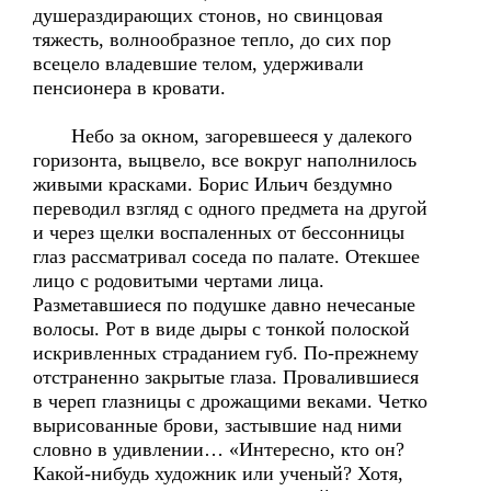
душераздирающих стонов, но свинцовая
тяжесть, волнообразное тепло, до сих пор
всецело владевшие телом, удерживали
пенсионера в кровати.
Небо за окном, загоревшееся у далекого
горизонта, выцвело, все вокруг наполнилось
живыми красками. Борис Ильич бездумно
переводил взгляд с одного предмета на другой
и через щелки воспаленных от бессонницы
глаз рассматривал соседа по палате. Отекшее
лицо с родовитыми чертами лица.
Разметавшиеся по подушке давно нечесаные
волосы. Рот в виде дыры с тонкой полоской
искривленных страданием губ. По-прежнему
отстраненно закрытые глаза. Провалившиеся
в череп глазницы с дрожащими веками. Четко
вырисованные брови, застывшие над ними
словно в удивлении… «Интересно, кто он?
Какой-нибудь художник или ученый? Хотя,