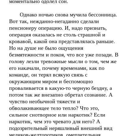
моментально одолел сон.
Однако ночью снова мучила бессонница.
Вот так, нежданно-негаданно сделали
пенсионеру операцию. И, надо признать,
операция оказалась не столь страшной и
кровавой, какой она представлялась раньше.
Но на душе не было ощущения
безмятежности и покоя, что все уже позади. В
голову лезли тревожные мысли о том, чем же
его накачали, почему временами, как по
команде, он терял всякую связь с
окружающим миром и беспомощно
проваливается в какую-то черную бездну, а
потом так же внезапно обретал сознание. А
чувство необычной тяжести и
обволакивающее тело тепло? Что это,
сильное снотворное или наркотик? Если
наркотик, чем это чревато для него? А
подозрительный неряшливый внешний вид
медиков-желторотиков, омерзительная