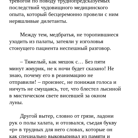
тревогой по поводу труднопредсказуемых
последствий чудовищного медицинского
опыта, который бесцеремонно провели с ним
неряшливые дилетанты.
Между тем, медбратья, не торопившиеся
уходить из палаты, затеяли у изголовья
стонущего пациента неспешный разговор.
– Тяжелый, как мешок с… Без пяти
минут жмурик, не к ночи будет сказано! Не
знаю, почему его в реанимацию не
отправили! – произнес, не понижая голоса и
ничуть не смущаясь, тот, что блестел лысиной
в мистическом свете висевшей за окном
луны.
Другой вытер, словно от грязи, ладони
рук о полы халата, и отозвался, съедая букву
«р» в трудных для него словах, которые он
как специально выковыривал из памяти и