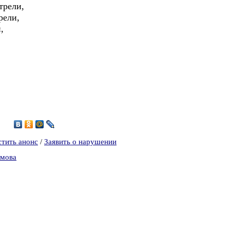
трели,
рели,
,
9
стить анонс
/
Заявить о нарушении
омова