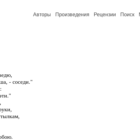
Авторы
Произведения
Рецензии
Поиск
ведю,
а, - соседи."
:
эти."
,
руки,
утылкам,
обою.