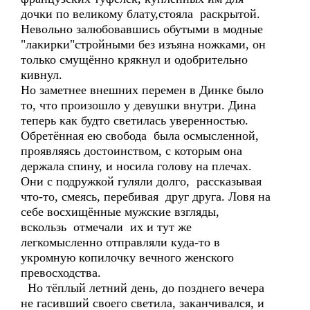
дочки по великому блату,стояла раскрытой.
Невольно залюбовавшись обутыми в модные
"лакирки"стройными без изъяна ножками, он
только смущённо крякнул и одобрительно
кивнул.
Но заметнее внешних перемен в Динке было
то, что произошло у девушки внутри. Дина
теперь как будто светилась уверенностью.
Обретённая ею свобода была осмысленной,
проявляясь достоинством, с которым она
держала спину, и носила голову на плечах.
Они с подружкой гуляли долго, рассказывая
что-то, смеясь, перебивая друг друга. Ловя на
себе восхищённые мужские взгляды,
вскользь отмечали их и тут же
легкомысленно отправляли куда-то в
укромную копилочку вечного женского
превосходства.
Но тёплый летний день, до позднего вечера
не гасивший своего светила, заканчивался, и