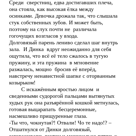
Среди сверстниц, едва достигавших плеча,
она стояла, как высокая ёлка между
осинками. Девочка дрожала так, что слышала
стук собственных зубов. И может быть,
поэтому на слух почти не различала
гогочущих возгласов у входа.
Долговязый парень лениво сделал шаг внутрь
зала. И Динка вдруг неожиданно для себя
ощутила, что всё её тело сжалось в тугую
пружину, и эта пружина в мгновение
разжалась, мощно бросив её вперёд,
навстречу ненавистной шапке с оторванным
козырьком!
С искажённым яростью лицом и
сведенными судорогой пальцами вытянутых
худых рук она разъярённой кошкой метнулась,
готовая выцарапать бесцеремонные,
насмешливо прищуренные глаза.
-Ты что, чокнутая?! Отвали! Чо те надо!? –
Отшатнулся от Динки долговязый,