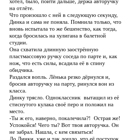
хотел, было, пойти дальше, держа авторучку
на отлёте.
Что произошло с ней в следующую секунду,
Динка и сама не поняла. Помнила только, что
вновь испытала то же бешенство, как тогда,
когда бросилась на хулигана в балетной
студии.
Она схватила длинную заострённую
пластмассовую ручку соседа по парте и, как
нож, что есть силы, всадила её в спину
обидчика.
Раздался вопль. Лёнька резко дёрнулся и,
бросив авторучку на парту, ринулся вон из
класса.
Динку трясло. Одноклассник вытащил из её
стиснутого кулака своё перо и положил на
место.
-Ты ж его, наверно, покалечила?! Острая же!
Успокойся! Чего ты? Вот твоя авторучка. Он
не забрал. Нашла, с кем связаться!
До Динки уже и так дошло, что её поступок