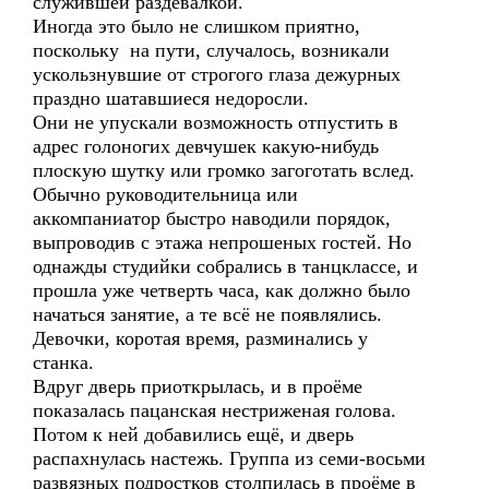
служившей раздевалкой.
Иногда это было не слишком приятно,
поскольку на пути, случалось, возникали
ускользнувшие от строгого глаза дежурных
праздно шатавшиеся недоросли.
Они не упускали возможность отпустить в
адрес голоногих девчушек какую-нибудь
плоскую шутку или громко загоготать вслед.
Обычно руководительница или
аккомпаниатор быстро наводили порядок,
выпроводив с этажа непрошеных гостей. Но
однажды студийки собрались в танцклассе, и
прошла уже четверть часа, как должно было
начаться занятие, а те всё не появлялись.
Девочки, коротая время, разминались у
станка.
Вдруг дверь приоткрылась, и в проёме
показалась пацанская нестриженая голова.
Потом к ней добавились ещё, и дверь
распахнулась настежь. Группа из семи-восьми
развязных подростков столпилась в проёме в