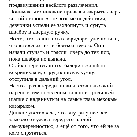
предвкушении весёлого развлечения.
Понимая, что никакие призывы закрыть дверь
«с той стороны» не возымеют действия,
девчонки успели её захлопнуть и сунуть
швабру в дверную ручку.
Но те, что толпились в коридоре, уже поняли,
что взрослых нет и бояться некого. Они
начали стучать и трясли дверь до тех пор,
пока швабра не выпала.
Стайка перепуганных балерин жалобно
вскрикнула и, сгрудившись в кучку,
отступила в дальний угол.
На этот раз впереди шпаны стоял высокий
парень в тёмно-зелёном пальто и кроличьей
шапке с надвинутым на самые глаза меховым
козырьком.
Динка чувствовала, что внутри у неё всё
замерло от ужаса перед его наглой
самоуверенностью, а ещё от того, что ей не за
кого спрятаться.