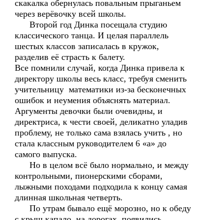
скакалка обернулась повальным прыганьем
через верёвочку всей школы.
Второй год Динка посещала студию
классического танца. И целая параллель
шестых классов записалась в кружок,
разделив её страсть к балету.
Все помнили случай, когда Динка привела к
директору школы весь класс, требуя сменить
учительницу математики из-за бесконечных
ошибок и неумения объяснять материал.
Аргументы девочки были очевидны, и
директриса, к чести своей, деликатно уладив
проблему, не только сама взялась учить , но
стала классным руководителем 6 «а» до
самого выпуска.
Но в целом всё было нормально, и между
контрольными, пионерскими сборами,
лыжными походами подходила к концу самая
длинная школьная четверть.
По утрам бывало ещё морозно, но к обеду
с крыш капало, на дорогах появились