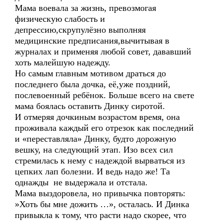
Мама воевала за жизнь, превозмогая
физическую слабость и
депрессию,скрупулёзно выполняя
медицинские предписания,вычитывая в
журналах и применяя любой совет, дававший
хоть малейшую надежду.
Но самым главным мотивом драться до
последнего была дочка, её,уже поздний,
послевоенный ребёнок. Больше всего на свете
мама боялась оставить Динку сиротой.
И отмеряя дочкиным возрастом время, она
проживала каждый его отрезок как последний
и «переставляла» Динку, будто дорожную
вешку, на следующий этап. Изо всех сил
стремилась к нему с надеждой вырваться из
цепких лап болезни. И ведь надо же! Та
однажды не выдержала и отстала.
Мама выздоровела, но привычка повторять:
»Хоть бы мне дожить …», осталась. И Динка
привыкла к тому, что расти надо скорее, что