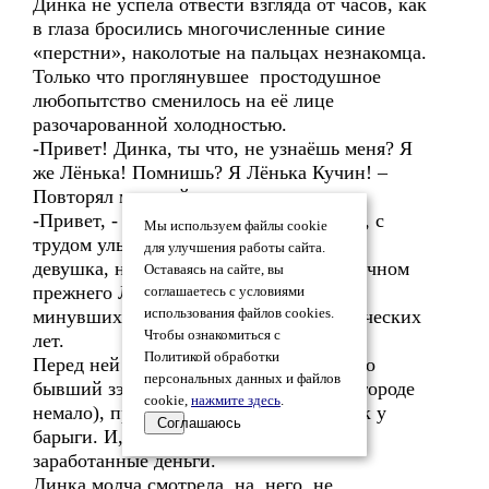
Динка не успела отвести взгляда от часов, как
в глаза бросились многочисленные синие
«перстни», наколотые на пальцах незнакомца.
Только что проглянувшее простодушное
любопытство сменилось на её лице
разочарованной холодностью.
-Привет! Динка, ты что, не узнаёшь меня? Я
же Лёнька! Помнишь? Я Лёнька Кучин! –
Повторял молодой человек.
-Привет, - наконец сумела выговорить, с
Мы используем файлы cookie
трудом улыбнувшись одними губами,
для улучшения работы сайта.
девушка, не узнавая в случайном встречном
Оставаясь на сайте, вы
прежнего Лёньки – участника давно
соглашаетесь с условиями
минувших событий собственных отроческих
использования файлов cookies.
Чтобы ознакомиться с
лет.
Политикой обработки
Перед ней теперь стоял чужой, какой-то
персональных данных и файлов
бывший зэк, ( каких в ту пору было в городе
cookie,
нажмите здесь
.
немало), прикупивший модных шмоток у
Соглашаюсь
барыги. И,не факт, что на честно
заработанные деньги.
Динка молча смотрела на него, не