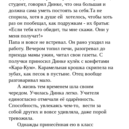
студент, говорил Динке, что она большая и
должна сама уметь постоять за себя.Та не
спорила, хотя в душе ей хотелось, чтобы хоть
раз он пообещал, как подружкам - их братья:
«Если тебя кто обидит, ты мне скажи. Они у
меня получат!»
Папа и вовсе не встревал. Он рано уходил на
работу. Вечером топил печи, разогревал до
прихода мамы ужин, читал свои газеты. С
получки приносил Динке кулёк с конфетами
«Кара-Кум». Карамельная крошка скрипела на
зубах, как песок в пустыне. Отец вообще
разговаривал мало.
А жизнь тем временем шла своим
чередом. Училась Динка легко. Учителя
единогласно отмечали её одарённость.
Способность, увлекаясь чем-то, вести за
собой других и вовсе удивляла, даже порой
тревожила.
Однажды принесённая ею в класс