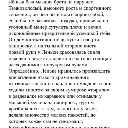
Лёнька был младше брата на пару лет.
Темноволосый, высокого роста и спортивного
сложения, он был бы и вовсе хорош собой,
если бы не развязная походка, привычка на
уголовный манер сутулить плечи и вечно
искривлённые презрительной усмешкой губы.
Он демонстративно не выпускал изо рта
папироску, а на тыльной стороне кисти
правой руки у Лёньки красовалась синяя
наколка в виде встающего из-за горы солнца с
расходящимися полукругом лучами.
Определённо, Лёньке нравилось производить
впечатление этакого криминального
«хозяина» жизни на пацанов помладше, и они
ходили хвостом за своим кумиром: «тырили»
в раздевалке из карманов или отнимали у
малышей мелочь на папиросы, гуртом
«разбирались» с тем, на кого он укажет,
делали множество мелких пакостей, до
которых вожак сам не снисходил.
Братья Кучины имели множество «приводов»