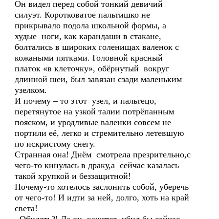
Он видел перед собой тонкий девичий
силуэт. Коротковатое пальтишко не
прикрывало подола школьной формы, а
худые ноги, как карандаши в стакане,
болтались в широких голенищах валенок с
кожаными пятками. Головной красный
платок «в клеточку», обёрнутый вокруг
длинной шеи, был завязан сзади маленьким
узелком.
И почему – то этот узел, и пальтецо,
перетянутое на узкой талии потрёпанным
пояском, и уродливые валенки совсем не
портили её, легко и стремительно летевшую
по искристому снегу.
Странная она! Днём смотрела презрительно,с
чего-то кинулась в драку,а сейчас казалась
такой хрупкой и беззащитной!
Почему-то хотелось заслонить собой, уберечь
от чего-то! И идти за ней, долго, хоть на край
света!