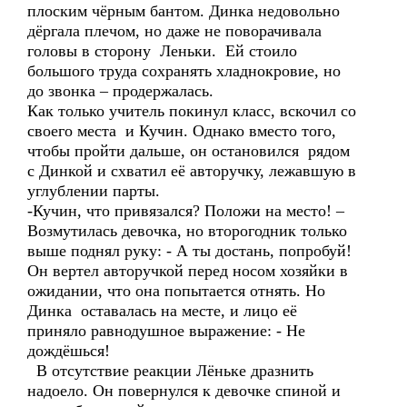
плоским чёрным бантом. Динка недовольно
дёргала плечом, но даже не поворачивала
головы в сторону Леньки. Ей стоило
большого труда сохранять хладнокровие, но
до звонка – продержалась.
Как только учитель покинул класс, вскочил со
своего места и Кучин. Однако вместо того,
чтобы пройти дальше, он остановился рядом
с Динкой и схватил её авторучку, лежавшую в
углублении парты.
-Кучин, что привязался? Положи на место! –
Возмутилась девочка, но второгодник только
выше поднял руку: - А ты достань, попробуй!
Он вертел авторучкой перед носом хозяйки в
ожидании, что она попытается отнять. Но
Динка оставалась на месте, и лицо её
приняло равнодушное выражение: - Не
дождёшься!
В отсутствие реакции Лёньке дразнить
надоело. Он повернулся к девочке спиной и