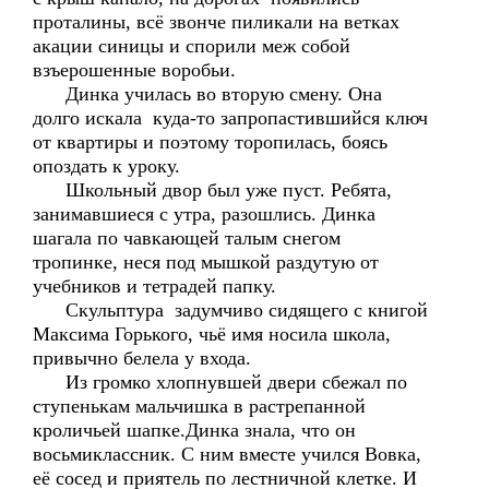
проталины, всё звонче пиликали на ветках
акации синицы и спорили меж собой
взъерошенные воробьи.
Динка училась во вторую смену. Она
долго искала куда-то запропастившийся ключ
от квартиры и поэтому торопилась, боясь
опоздать к уроку.
Школьный двор был уже пуст. Ребята,
занимавшиеся с утра, разошлись. Динка
шагала по чавкающей талым снегом
тропинке, неся под мышкой раздутую от
учебников и тетрадей папку.
Скульптура задумчиво сидящего с книгой
Максима Горького, чьё имя носила школа,
привычно белела у входа.
Из громко хлопнувшей двери сбежал по
ступенькам мальчишка в растрепанной
кроличьей шапке.Динка знала, что он
восьмиклассник. С ним вместе учился Вовка,
её сосед и приятель по лестничной клетке. И