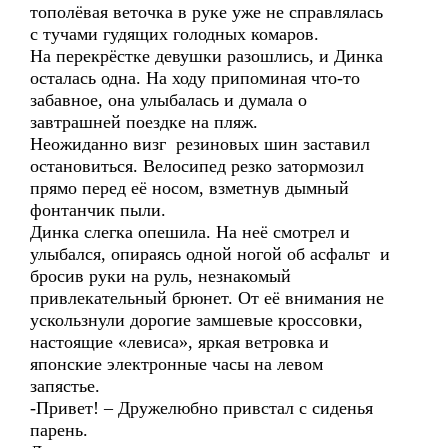
тополёвая веточка в руке уже не справлялась
с тучами гудящих голодных комаров.
На перекрёстке девушки разошлись, и Динка
осталась одна. На ходу припоминая что-то
забавное, она улыбалась и думала о
завтрашней поездке на пляж.
Неожиданно визг резиновых шин заставил
остановиться. Велосипед резко затормозил
прямо перед её носом, взметнув дымный
фонтанчик пыли.
Динка слегка опешила. На неё смотрел и
улыбался, опираясь одной ногой об асфальт и
бросив руки на руль, незнакомый
привлекательный брюнет. От её внимания не
ускользнули дорогие замшевые кроссовки,
настоящие «левиса», яркая ветровка и
японские электронные часы на левом
запястье.
-Привет! – Дружелюбно привстал с сиденья
парень.