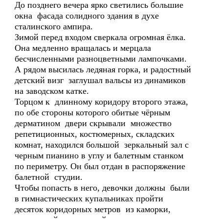
До позднего вечера ярко светились большие
окна фасада солидного здания в духе
сталинского ампира.
Зимой перед входом сверкала огромная ёлка.
Она медленно вращалась и мерцала
бесчисленными разноцветными лампочками.
А рядом высилась ледяная горка, и радостный
детский визг заглушал вальсы из динамиков
на заводском катке.
Торцом к длинному коридору второго этажа,
по обе стороны которого обитые чёрным
дерматином двери скрывали множество
репетиционных, костюмерных, складских
комнат, находился большой зеркальный зал с
черным пианино в углу и балетным станком
по периметру. Он был отдан в распоряжение
балетной студии.
Чтобы попасть в него, девочки должны были
в гимнастических купальниках пройти
десяток коридорных метров из каморки,