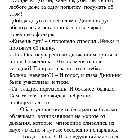
Обидеть?! Да он, кажется, убил бы сейчас
любого даже за одну попытку подумать об
этом!
Дойдя до угла своего дома, Динка вдруг
обернулась и остановилась возле ярко
горевшего фонаря.
-Живёшь тут? – Оторопело спросил Лёнька и
протянул ей папку.
- Да.- Она неуверенным движением приняла
ношу. Помедлила.- Что на меня нашло
сегодня?! Ты прости за то, что я тебя…
Больно, наверно?! – И голос, и глаза Динкины
были участливы и тихи.
-Та…ладно, подумаешь! И больнее бывало. –
Сам от себя, не ожидая, небрежно
пробормотал тот.
Оба с удивлением наблюдали за белыми
облачками, возникавшими на морозе от
дыхания, которые мгновенно сливались из
двух - в одно и тут же бесследно испарялись.
-Тогда - пока?! И в следующий миг за её