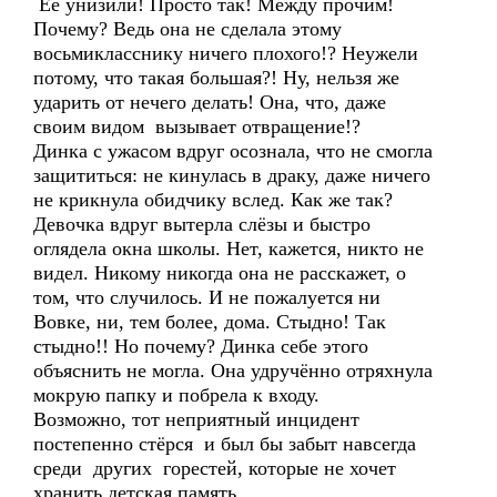
Её унизили! Просто так! Между прочим!
Почему? Ведь она не сделала этому
восьмикласснику ничего плохого!? Неужели
потому, что такая большая?! Ну, нельзя же
ударить от нечего делать! Она, что, даже
своим видом вызывает отвращение!?
Динка с ужасом вдруг осознала, что не смогла
защититься: не кинулась в драку, даже ничего
не крикнула обидчику вслед. Как же так?
Девочка вдруг вытерла слёзы и быстро
оглядела окна школы. Нет, кажется, никто не
видел. Никому никогда она не расскажет, о
том, что случилось. И не пожалуется ни
Вовке, ни, тем более, дома. Стыдно! Так
стыдно!! Но почему? Динка себе этого
объяснить не могла. Она удручённо отряхнула
мокрую папку и побрела к входу.
Возможно, тот неприятный инцидент
постепенно стёрся и был бы забыт навсегда
среди других горестей, которые не хочет
хранить детская память.