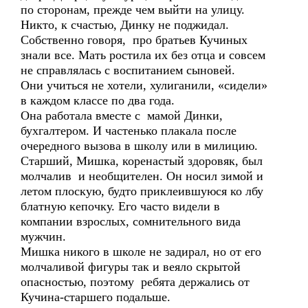
по сторонам, прежде чем выйти на улицу.
Никто, к счастью, Динку не поджидал.
Собственно говоря, про братьев Кучиных
знали все. Мать ростила их без отца и совсем
не справлялась с воспитанием сыновей.
Они учиться не хотели, хулиганили, «сидели»
в каждом классе по два года.
Она работала вместе с мамой Динки,
бухгалтером. И частенько плакала после
очередного вызова в школу или в милицию.
Старший, Мишка, коренастый здоровяк, был
молчалив и необщителен. Он носил зимой и
летом плоскую, будто приклеившуюся ко лбу
блатную кепочку. Его часто видели в
компании взрослых, сомнительного вида
мужчин.
Мишка никого в школе не задирал, но от его
молчаливой фигуры так и веяло скрытой
опасностью, поэтому ребята держались от
Кучина-старшего подальше.