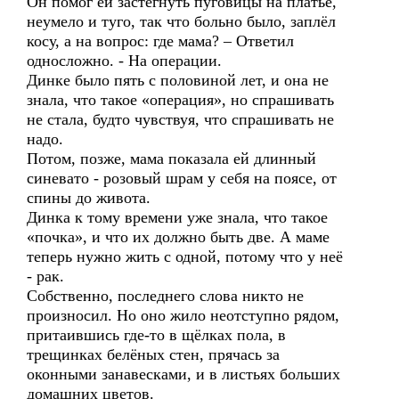
Он помог ей застегнуть пуговицы на платье,
неумело и туго, так что больно было, заплёл
косу, а на вопрос: где мама? – Ответил
односложно. - На операции.
Динке было пять с половиной лет, и она не
знала, что такое «операция», но спрашивать
не стала, будто чувствуя, что спрашивать не
надо.
Потом, позже, мама показала ей длинный
синевато - розовый шрам у себя на поясе, от
спины до живота.
Динка к тому времени уже знала, что такое
«почка», и что их должно быть две. А маме
теперь нужно жить с одной, потому что у неё
- рак.
Собственно, последнего слова никто не
произносил. Но оно жило неотступно рядом,
притаившись где-то в щёлках пола, в
трещинках белёных стен, прячась за
оконными занавесками, и в листьях больших
домашних цветов.