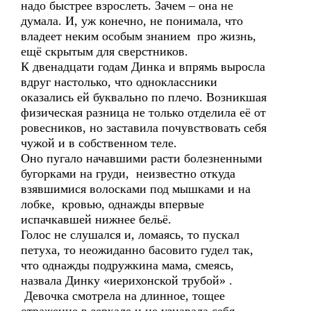
надо быстрее взрослеть. Зачем – она не
думала. И, уж конечно, не понимала, что
владеет неким особым знанием про жизнь,
ещё скрытым для сверстников.
К двенадцати годам Динка и впрямь выросла
вдруг настолько, что одноклассники
оказались ей буквально по плечо. Возникшая
физическая разница не только отделила её от
ровесников, но заставила почувствовать себя
чужой и в собственном теле.
Оно пугало начавшими расти болезненными
бугорками на груди, неизвестно откуда
взявшимися волосками под мышками и на
лобке, кровью, однажды впервые
испачкавшей нижнее бельё.
Голос не слушался и, ломаясь, то пускал
петуха, то неожиданно басовито гудел так,
что однажды подружкина мама, смеясь,
назвала Динку «иерихонской трубой» .
Девочка смотрела на длинное, тощее