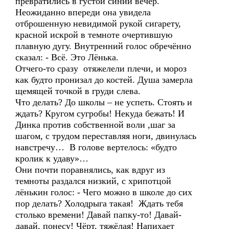
превратились в густой синий вечер.
Неожиданно впереди она увидела
отброшенную невидимой рукой сигарету,
красной искрой в темноте очертившую
плавную дугу. Внутренний голос обречённо
сказал: - Всё. Это Лёнька.
Отчего-то сразу отяжелели плечи, и мороз
как будто пронизал до костей. Душа замерла
щемящей точкой в груди слева.
Что делать? До школы – не успеть. Стоять и
ждать? Кругом сугробы! Некуда бежать! И
Динка против собственной воли ,шаг за
шагом, с трудом переставляя ноги, двинулась
навстречу… В голове вертелось: «будто
кролик к удаву»…
Они почти поравнялись, как вдруг из
темноты раздался низкий, с хрипотцой
лёнькин голос: - Чего можно в школе до сих
пор делать? Холодрыга такая! Ждать тебя
столько времени! Давай папку-то! Давай-
давай, понесу! Чёрт, тяжёлая! Напихает