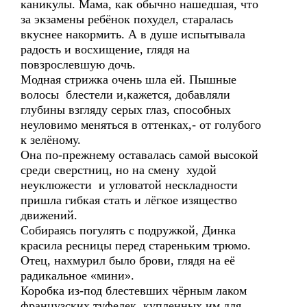
каникулы. Мама, как обычно нашедшая, что
за экзамены ребёнок похудел, старалась
вкуснее накормить. А в душе испытывала
радость и восхищение, глядя на
повзрослевшую дочь.
Модная стрижка очень шла ей. Пышные
волосы блестели и,кажется, добавляли
глубины взгляду серых глаз, способных
неуловимо меняться в оттенках,- от голубого
к зелёному.
Она по-прежнему оставалась самой высокой
среди сверстниц, но на смену худой
неуклюжести и угловатой нескладности
пришла гибкая стать и лёгкое изящество
движений.
Собираясь погулять с подружкой, Динка
красила ресницы перед стареньким трюмо.
Отец, нахмурил было брови, глядя на её
радикальное «мини».
Коробка из-под блестевших чёрным лаком
французских туфелек, купленных им для