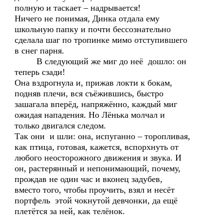
полную и таскает – надрывается!
Ничего не понимая, Динка отдала ему
школьную папку и почти бессознательно
сделала шаг по тропинке мимо отступившего
в снег парня.
В следующий же миг до неё дошло: он
теперь сзади!
Она вздрогнула и, прижав локти к бокам,
подняв плечи, вся съёжившись, быстро
зашагала вперёд, напряжённо, каждый миг
ожидая нападения. Но Лёнька молчал и
только двигался следом.
Так они и шли: она, испуганно – торопливая,
как птица, готовая, кажется, вспорхнуть от
любого неосторожного движения и звука. И
он, растерянный и непонимающий, почему,
прождав не один час и вконец задубев,
вместо того, чтобы проучить, взял и несёт
портфель этой чокнутой девчонки, да ещё
плетётся за ней, как телёнок.