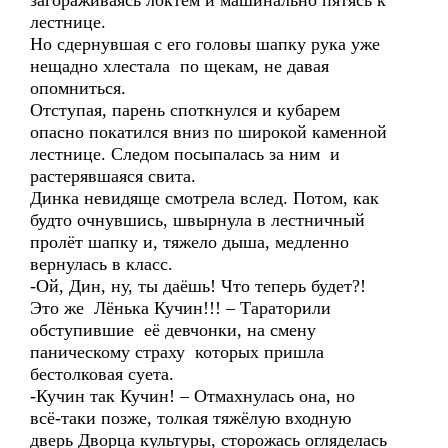
загораживаясь локтем и машинально пятясь к
лестнице.
Но сдернувшая с его головы шапку рука уже
нещадно хлестала по щекам, не давая
опомниться.
Отступая, парень споткнулся и кубарем
опасно покатился вниз по широкой каменной
лестнице. Следом посыпалась за ним и
растерявшаяся свита.
Динка невидяще смотрела вслед. Потом, как
будто очнувшись, швырнула в лестничный
пролёт шапку и, тяжело дыша, медленно
вернулась в класс.
-Ой, Дин, ну, ты даёшь! Что теперь будет?!
Это же Лёнька Кучин!!! – Тараторили
обступившие её девчонки, на смену
паническому страху которых пришла
бестолковая суета.
-Кучин так Кучин! – Отмахнулась она, но
всё-таки позже, толкая тяжёлую входную
дверь Дворца культуры, сторожась огляделась