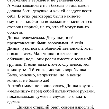
отражение в зеркале и не узнавала себя.
А мама заводила с ней беседы о том, какой
должна быть девушка и как ей следует вести
себя. В этих разговорах были какие-то
смутные намёки на возможные опасности со
стороны парней, на то, что её могут как-то
обидеть.
Динка недоумевала. Девушки, в её
представлении были взрослыми. А себя
Динка чувствовала обычной девчонкой, хотя
и выше всех. Мальчишки в классе не
обижали, ведь они росли вместе с ясельной
группы. И если даже кто-то, случалось, мог
крикнуть: «Тётенька, достань воробышка!» -
Было, конечно, неприятно, но, в конце
концов, не больно же!
А чтобы мама не волновалась, Динка крутила
«мельницу» перед собой вытянутыми руками,
показывая,как сумеет в случае чего «дать
сдачи».
Динкин старший брат, совсем взрослый,