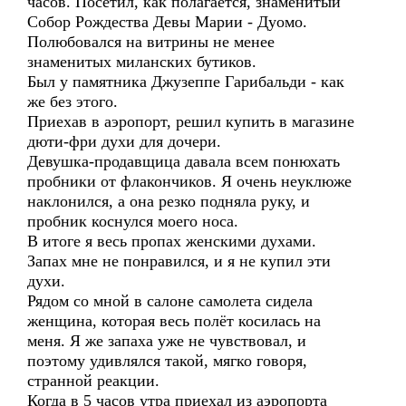
часов. Посетил, как полагается, знаменитый
Собор Рождества Девы Марии - Дуомо.
Полюбовался на витрины не менее
знаменитых миланских бутиков.
Был у памятника Джузеппе Гарибальди - как
же без этого.
Приехав в аэропорт, решил купить в магазине
дюти-фри духи для дочери.
Девушка-продавщица давала всем понюхать
пробники от флакончиков. Я очень неуклюже
наклонился, а она резко подняла руку, и
пробник коснулся моего носа.
В итоге я весь пропах женскими духами.
Запах мне не понравился, и я не купил эти
духи.
Рядом со мной в салоне самолета сидела
женщина, которая весь полёт косилась на
меня. Я же запаха уже не чувствовал, и
поэтому удивлялся такой, мягко говоря,
странной реакции.
Когда в 5 часов утра приехал из аэропорта