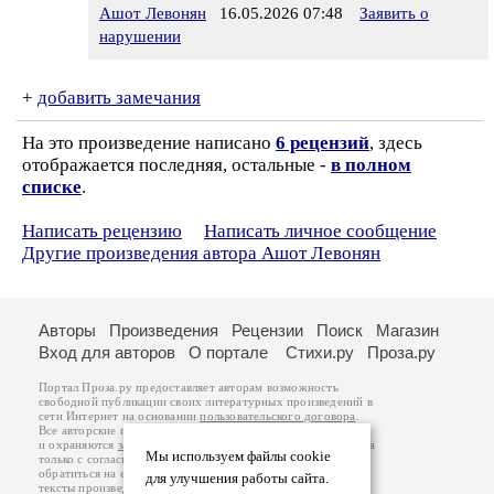
Ашот Левонян
16.05.2026 07:48
Заявить о
нарушении
+
добавить замечания
На это произведение написано
6 рецензий
, здесь
отображается последняя, остальные -
в полном
списке
.
Написать рецензию
Написать личное сообщение
Другие произведения автора Ашот Левонян
Авторы
Произведения
Рецензии
Поиск
Магазин
Вход для авторов
О портале
Стихи.ру
Проза.ру
Портал Проза.ру предоставляет авторам возможность
свободной публикации своих литературных произведений в
сети Интернет на основании
пользовательского договора
.
Все авторские права на произведения принадлежат авторам
и охраняются
законом
. Перепечатка произведений возможна
Мы используем файлы cookie
только с согласия его автора, к которому вы можете
обратиться на его авторской странице. Ответственность за
для улучшения работы сайта.
тексты произведений авторы несут самостоятельно на