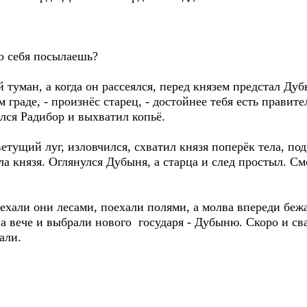
то себя посылаешь?
туман, а когда он рассеялся, перед князем предстал Дуб
 граде, - произнёс старец, - достойнее тебя есть правите
ялся Радибор и выхватил копьё.
ущий луг, изловчился, схватил князя поперёк тела, под
ла князя. Оглянулся Дубыня, а старца и след простыл. С
али они лесами, поехали полями, а молва впереди беж
а вече и выбрали нового государя - Дубыню. Скоро и св
али.