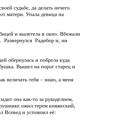
оей судьбе, да делать нечего.
 от матери. Упала девица на
бицей и вылетела в окно. Вбежали
л. Развернулся Радибор и, ни
цей обернулась и побрела куда
збушка. Вышел на порог старец и
ак величать тебя – знаю, а меня
идит она как-то за рукоделием,
а рушнике ожил терем княжеский,
л Всевед и успокоил её: