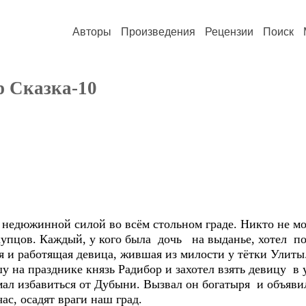
Авторы
Произведения
Рецензии
Поиск
р Сказка-10
недюжинной силой во всём стольном граде. Никто не мог
купцов. Каждый, у кого была дочь на выданье, хотел по
 и работящая девица, жившая из милости у тётки Улиты
шу на празднике князь Радибор и захотел взять девицу 
мал избавиться от Дубыни. Вызвал он богатыря и объяви
ас, осадят враги наш град.