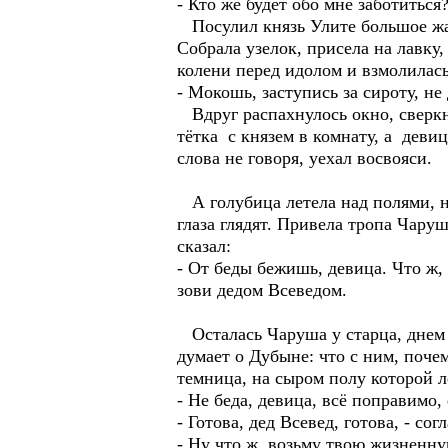
- Кто же будет обо мне заботиться?
Посулил князь Улите большое жало
Собрала узелок, присела на лавку,
колени перед идолом и взмолилась
- Мокошь, заступись за сироту, не
Вдруг распахнулось окно, сверкн
тётка с князем в комнату, а деви
слова не говоря, уехал восвояси.
А голубица летела над полями, на
глаза глядят. Привела тропа Чару
сказал:
- От беды бежишь, девица. Что ж, 
зови дедом Всеведом.
Осталась Чаруша у старца, днем п
думает о Дубыне: что с ним, поче
темница, на сыром полу которой 
- Не беда, девица, всё поправимо,
- Готова, дед Всевед, готова, - со
- Ну что ж, возьму твою жизненну