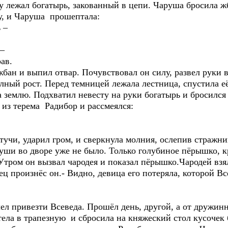
у лежал богатырь, закованный в цепи. Чаруша бросила ж
у, и Чаруша прошептала:
 –
–
ав.
ан и выпил отвар. Почувствовал он силу, развел руки в
лный рост. Перед темницей лежала лестница, спустила 
а землю. Подхватил невесту на руки богатырь и бросился 
 из терема Радибор и рассмеялся:
чи, ударил гром, и сверкнула молния, ослепив стражник
уши во дворе уже не было. Только голубиное пёрышко, к
 Утром он вызвал чародея и показал пёрышко.Чародей взял
ец произнёс он.- Видно, девица его потеряла, которой Вс
 привезти Всеведа. Прошёл день, другой, а от дружинн
тела в трапезную и сбросила на княжеский стол кусочек 