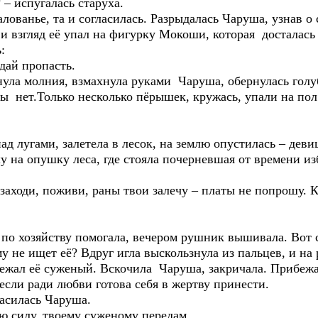
 – испугалась старуха.
ванье, та и согласилась. Разрыдалась Чаруша, узнав о св
 и взгляд её упал на фигурку Мокоши, которая досталась
:
 дай пропасть.
ула молния, взмахнула руками Чаруша, обернулась голу
цы нет.Только несколько пёрышек, кружась, упали на по
д лугами, залетела в лесок, на землю опустилась – деви
шу на опушку леса, где стояла почерневшая от времени и
заходи, поживи, раны твои залечу – платы не попрошу. К
о хозяйству помогала, вечером рушник вышивала. Вот с
му не ищет её? Вдруг игла выскользнула из пальцев, и н
лежал её суженый. Вскочила Чаруша, закричала. Прибежа
 если ради любви готова себя в жертву принести.
гласилась Чаруша.
ю силу, твоему суженому передам.