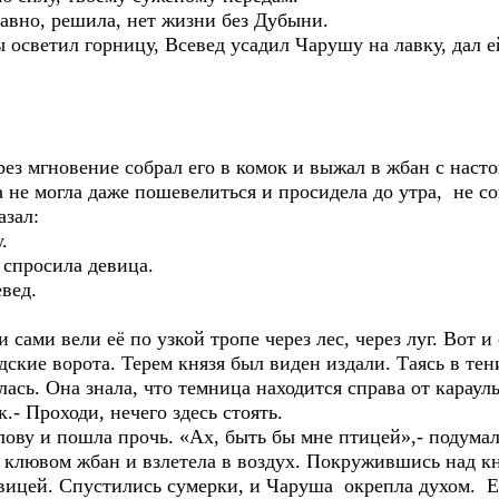
вно, решила, нет жизни без Дубыни.
ы осветил горницу, Всевед усадил Чарушу на лавку, дал 
рез мгновение собрал его в комок и выжал в жбан с наст
 не могла даже пошевелиться и просидела до утра, не со
азал:
.
 спросила девица.
евед.
сами вели её по узкой тропе через лес, через луг. Вот и
дские ворота. Терем князя был виден издали. Таясь в те
ась. Она знала, что темница находится справа от караул
.- Проходи, нечего здесь стоять.
ву и пошла прочь. «Ах, быть бы мне птицей»,- подумала
а клювом жбан и взлетела в воздух. Покружившись над к
евицей. Спустились сумерки, и Чаруша окрепла духом. Е