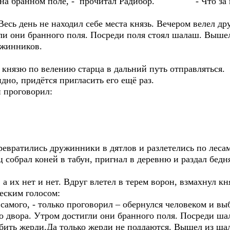
дня на бранном поле, - прочитал Радибор. - Что за н
есь день не находил себе места князь. Вечером велел д
ли они бранного поля. Посреди поля стоял шалаш. Вышел
ужинников.
е князю по велению старца в дальний путь отправляться.
идно, придётся пригласить его ещё раз.
 проговорил:
евратились дружинники в дятлов и разлетелись по лесам
ц собрал коней в табун, пригнал в деревню и раздал бедн
а их нет и нет. Вдруг влетел в терем ворон, взмахнул кн
ческим голосом:
д самого, - только проговорил – обернулся человеком и вы
о двора. Утром достигли они бранного поля. Посреди ша
убить жерди.Да только жерди не поддаются. Вышел из шал