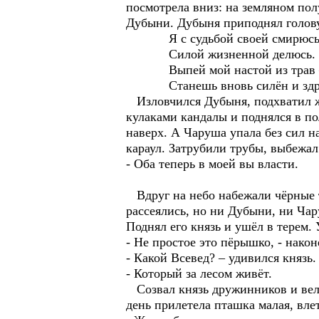
посмотрела вниз: на земляном пол
Дубыни. Дубыня приподнял голов
Я с судьбой своей смирюсь
Силой жизненной делюсь.
Выпей мой настой из трав 
Станешь вновь силён и здр
Изловчился Дубыня, подхватил жб
кулаками кандалы и поднялся в по
наверх. А Чаруша упала без сил н
караул. Затрубили трубы, выбежал
- Оба теперь в моей вы власти.
Вдруг на небо набежали чёрные ту
рассеялись, но ни Дубыни, ни Чар
Поднял его князь и ушёл в терем.
- Не простое это пёрышко, - након
- Какой Всевед? – удивился князь.
- Который за лесом живёт.
Созвал князь дружинников и велел
день прилетела пташка малая, вле