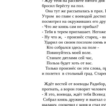
- Жду тебя на рассвете пятого 
бросил берёсту на пол.
Она тут же рассыпалась в прах. В
Утром во главе с воеводой достиг
посмотрел на окруживших его др
- Что же князь сам не прибыл?
- Тебя в терем приглашает. Негож
- Ну что ж, - произнёс старец, - в
Ударил он своим посохом оземь и
Кто собрался здесь на поле -
Повинуйтесь моей воле.
Станьте дятлами сей час,
Польза будет хоть от вас.
Только произнёс он эти слова, пр
и полетел в стольный град. Старе
Ждёт вестей от воеводы Радибор, 
прогнать, а ворон говорит челове
- Я это, воевода, ждёт тебя Всеве
Собрал князь дружину и выехал с
шалашу, соскочил с коня и стал р