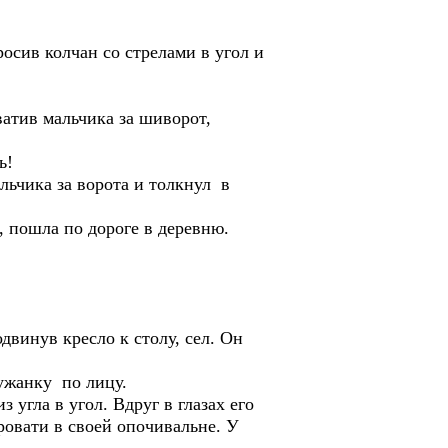
сив колчан со стрелами в угол и
ватив мальчика за шиворот,
ь!
альчика за ворота и толкнул в
и, пошла по дороге в деревню.
винув кресло к столу, сел. Он
лужанку по лицу.
 угла в угол. Вдруг в глазах его
кровати в своей опочивальне. У