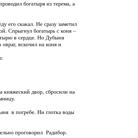
проводил богатыря из терема, а
ду его скакал. Не сразу заметил
ой. Спрыгнул богатырь с коня –
атырю в сердце. Но Дубыня
 овраг, вскочил на коня и
л:
на княжеский двор, сбросили на
мницу.
ыня в погребе. Ни глотка воды
тельно проговорил Радибор.