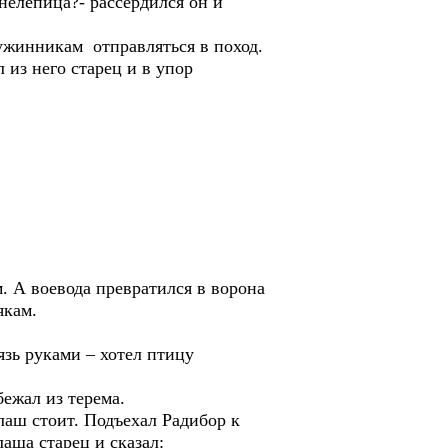
елепица?- рассердился он и
ружинникам отправляться в поход.
 из него старец и в упор
. А воевода превратился в ворона
якам.
язь руками – хотел птицу
бежал из терема.
лаш стоит. Подъехал Радибор к
аша старец и сказал: