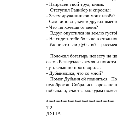
- Напрасен твой труд, князь.
Отступил Радибор и спросил:
- Зачем дружинников моих извёл?
- Сам виноват, зачем других вмес
- Что ты хочешь от меня?
Вдруг опустился на землю густой 
- Не сидеть тебе больше в стольном
- Уж не этот ли Дубыня? – рассме
Положил богатырь невесту на цвет
оземь.Разверзлась земля и поглоти
чуть слышно проговорила:
- Дубынюшка, что со мной?
Помог Дубыня ей подняться. Поех
недоброго». Собрались горожане н
побывали, счастья молодым пожел
*****************************
7.2
ДУША