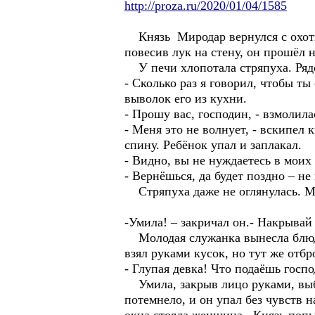
http://proza.ru/2020/01/04/1585
Князь Миродар вернулся с охоты 
повесив лук на стену, он прошёл 
У печи хлопотала стряпуха. Рядо
- Сколько раз я говорил, чтобы ты
выволок его из кухни.
- Прошу вас, господин, - взмолила
- Меня это не волнует, - вскипел 
спину. Ребёнок упал и заплакал.
- Видно, вы не нуждаетесь в моих 
- Вернёшься, да будет поздно – н
Стряпуха даже не оглянулась. Ми
-Умила! – закричал он.- Накрывай 
Молодая служанка вынесла блюдо 
взял руками кусок, но тут же отбр
- Глупая девка! Что подаёшь госп
Умила, закрыв лицо руками, выбежа
потемнело, и он упал без чувств н