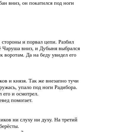
бан вниз, он покатился под ноги
 стороны и порвал цепи. Разбил
её Чаруша вниз, и Дубыня выбрался
к воротам. Да на беду увидел его
ов и князя. Так же внезапно тучи
ружась, упало под ноги Радибора.
 его и осмотрел.
евед помогает.
иков ни слуху ни духу. На третий
берёсты.