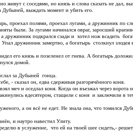
 живут с соседями, но князь и слова сказать не дал, вы
а Дубыней, выждать момент и убить его.
рь, проехал полями, проехал лугами, а дружинник по сле
няты были. За лугами начинался овраг, заросший крапив
, а дружинник подкрался сзади и хотел нож всадить бог
 Упал дружинник замертво, а богатырь столкнул злодея в
дел его князь и позеленел от гнева. А богатырь доложи
рнулся домой.
слал за Дубыней гонца.
себе, - сказал он, едва сдерживая разгорячённого коня.
ял меч и оседлал коня. Когда он въезжал через ворота 
акинулись вдесятером, стащили с коня и заключили в те
ного, а он всё не едет. Не знала она, что томился Дуб
нён, и наутро навестил Улиту.
ределю в услужение, что ей на твоей шее сидеть,- реши