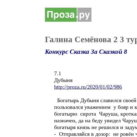
Галина Семёнова 2 3 ту
Конкурс Сказка За Сказкой 8
7.1
Дубыня
http://proza.ru/2020/01/02/986
Богатырь Дубыня славился своей 
пользовался уважением у бояр и 
богатырю сирота Чаруша, кроткая
назначен, да на беду увидел Чару
богатыря князь не решился и заду
- Отправляйся в дозор: не ровён ч