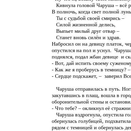
Кивнула головой Чаруша – всё ра
В полночь, когда свет полной лун
Ты с судьбой своей смирись –
Силой жизненной делись,
Выпьет милый друг отвар –
Станет вновь силён и здрав.
Набросил он на девицу платок, че
опустился на пол и уснул. Чаруша
поднялся, подал жбан девице и ск
- Вот, дай испить своему суженому
- Как же я проберусь в темницу? –
- Сердце подскажет, – заверил Вс
Чаруша отправилась в путь. Ноги 
закутавшись в плащ, вошла в горо
оборонительной стены и остановил
- Что тебе? – окликнул её стражник
Чаруша вздрогнула, опустила голо
обернулась голубицей, подхватил
рядом с темницей и обернулась д