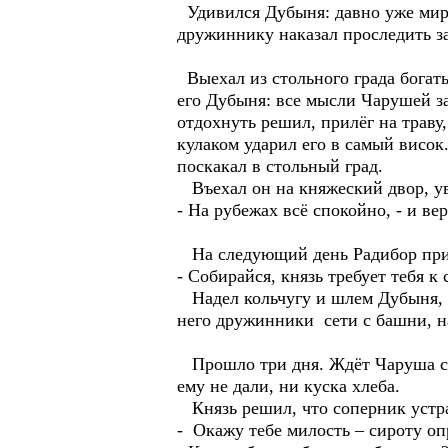
Удивился Дубыня: давно уже мирно
дружиннику наказал проследить з
Выехал из стольного града богаты
его Дубыня: все мысли Чарушей за
отдохнуть решил, прилёг на траву
кулаком ударил его в самый висок.
поскакал в стольный град.
Въехал он на княжеский двор, уви
- На рубежах всё спокойно, - и ве
На следующий день Радибор при
- Собирайся, князь требует тебя к 
Надел кольчугу и шлем Дубыня, вз
него дружинники сети с башни, н
Прошло три дня. Ждёт Чаруша суже
ему не дали, ни куска хлеба.
Князь решил, что соперник устра
- Окажу тебе милость – сироту оп