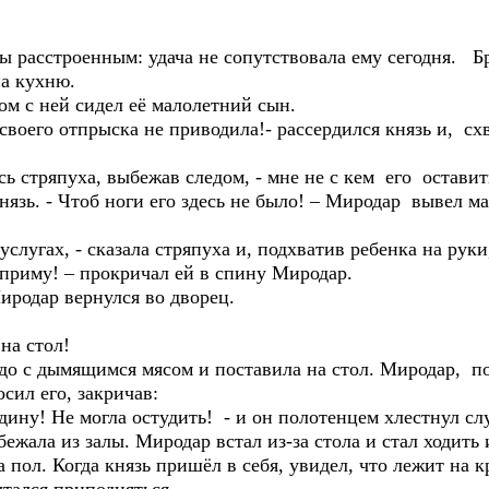
расстроенным: удача не сопутствовала ему сегодня. Бро
на кухню.
м с ней сидел её малолетний сын.
 своего отпрыска не приводила!- рассердился князь и, сх
сь стряпуха, выбежав следом, - мне не с кем его оставит
князь. - Чтоб ноги его здесь не было! – Миродар вывел м
услугах, - сказала стряпуха и, подхватив ребенка на рук
е приму! – прокричал ей в спину Миродар.
родар вернулся во дворец.
на стол!
с дымящимся мясом и поставила на стол. Миродар, под
осил его, закричав:
одину! Не могла остудить! - и он полотенцем хлестнул с
ла из залы. Миродар встал из-за стола и стал ходить из
а пол. Когда князь пришёл в себя, увидел, что лежит на 