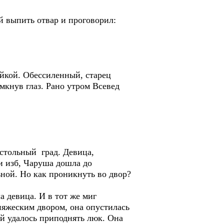
ей выпить отвар и проговорил:
ойкой. Обессиленный, старец
мкнув глаз. Рано утром Всевед
 стольный град. Девица,
ни изб, Чаруша дошла до
ьной. Но как проникнуть во двор?
 девица. И в тот же миг
няжеским двором, она опустилась
й удалось приподнять люк. Она