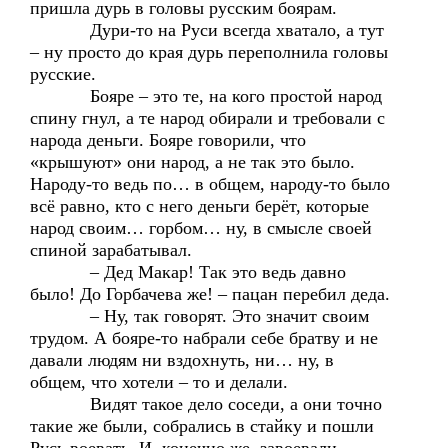
пришла дурь в головы русским боярам.
Дури-то на Руси всегда хватало, а тут
– ну просто до края дурь переполнила головы
русские.
Бояре – это те, на кого простой народ
спину гнул, а те народ обирали и требовали с
народа деньги. Бояре говорили, что
«крышуют» они народ, а не так это было.
Народу-то ведь по… в общем, народу-то было
всё равно, кто с него деньги берёт, которые
народ своим… горбом… ну, в смысле своей
спиной зарабатывал.
– Дед Макар! Так это ведь давно
было! До Горбачева же! – пацан перебил деда.
– Ну, так говорят. Это значит своим
трудом. А бояре-то набрали себе братву и не
давали людям ни вздохнуть, ни… ну, в
общем, что хотели – то и делали.
Видят такое дело соседи, а они точно
такие же были, собрались в стайку и пошли