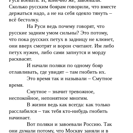
Русь воевать. И, конечно же, завоевали.
Сколько русским боярам говорили, что вместе
держаться надо, а не на себя одеяло тянуть –
всё бестолку.
На Руси ведь почему говорят, что
русские задним умом сильны? Это потому,
что пока русских петух в задницу не клюнет,
они вверх смотрят и ворон считают. Им либо
петух нужен, либо сами запнутся и морду
расквасят.
И начали поляки по одному бояр
отлавливать, где увидят – там гнобить их.
Это время так и называли – Смутное
время.
Смутное – значит тревожное,
неспокойное, непонятное многим.
В жизни ведь как всегда: как только
расслабился – так тебя кто-нибудь гнобить
начинает.
Вот поляки и завоевали Россию. Так
они думали потому, что Москву заняли и в