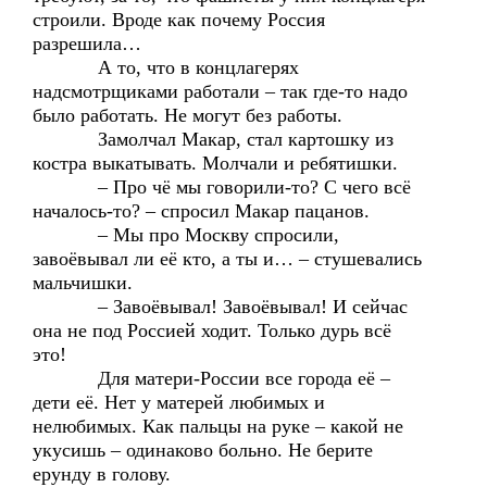
строили. Вроде как почему Россия
разрешила…
А то, что в концлагерях
надсмотрщиками работали – так где-то надо
было работать. Не могут без работы.
Замолчал Макар, стал картошку из
костра выкатывать. Молчали и ребятишки.
– Про чё мы говорили-то? С чего всё
началось-то? – спросил Макар пацанов.
– Мы про Москву спросили,
завоёвывал ли её кто, а ты и… – стушевались
мальчишки.
– Завоёвывал! Завоёвывал! И сейчас
она не под Россией ходит. Только дурь всё
это!
Для матери-России все города её –
дети её. Нет у матерей любимых и
нелюбимых. Как пальцы на руке – какой не
укусишь – одинаково больно. Не берите
ерунду в голову.