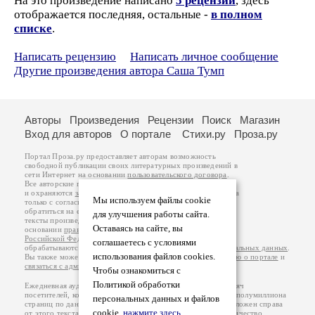
На это произведение написано
5 рецензий
, здесь
отображается последняя, остальные -
в полном
списке
.
Написать рецензию
Написать личное сообщение
Другие произведения автора Саша Тумп
Авторы
Произведения
Рецензии
Поиск
Магазин
Вход для авторов
О портале
Стихи.ру
Проза.ру
Портал Проза.ру предоставляет авторам возможность
свободной публикации своих литературных произведений в
сети Интернет на основании
пользовательского договора
.
Все авторские права на произведения принадлежат авторам
и охраняются
законом
. Перепечатка произведений возможна
Мы используем файлы cookie
только с согласия его автора, к которому вы можете
обратиться на его авторской странице. Ответственность за
для улучшения работы сайта.
тексты произведений авторы несут самостоятельно на
Оставаясь на сайте, вы
основании
правил публикации
и
законодательства
Российской Федерации
. Данные пользователей
соглашаетесь с условиями
обрабатываются на основании
Политики обработки персональных данных
.
использования файлов cookies.
Вы также можете посмотреть более подробную
информацию о портале
и
связаться с администрацией
.
Чтобы ознакомиться с
Политикой обработки
Ежедневная аудитория портала Проза.ру – порядка 100 тысяч
посетителей, которые в общей сумме просматривают более полумиллиона
персональных данных и файлов
страниц по данным счетчика посещаемости, который расположен справа
cookie,
нажмите здесь
.
от этого текста. В каждой графе указано по две цифры: количество