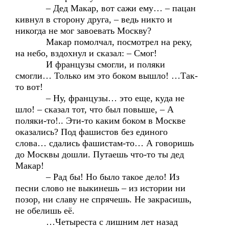
– Дед Макар, вот сажи ему… – пацан
кивнул в сторону друга, – ведь никто и
никогда не мог завоевать Москву?
Макар помолчал, посмотрел на реку,
на небо, вздохнул и сказал: – Смог!
И французы смогли, и поляки
смогли… Только им это боком вышло! …Так-
то вот!
– Ну, французы… это еще, куда не
шло! – сказал тот, что был повыше, – А
поляки-то!.. Эти-то каким боком в Москве
оказались? Под фашистов без единого
слова… сдались фашистам-то… А говоришь
до Москвы дошли. Путаешь что-то ты дед
Макар!
– Рад бы! Но было такое дело! Из
песни слово не выкинешь – из истории ни
позор, ни славу не спрячешь. Не закрасишь,
не обелишь её.
…Четыреста с лишним лет назад