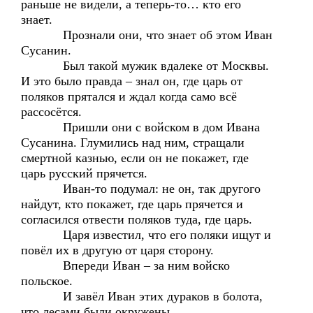
раньше не видели, а теперь-то… кто его
знает.
Прознали они, что знает об этом Иван
Сусанин.
Был такой мужик вдалеке от Москвы.
И это было правда – знал он, где царь от
поляков прятался и ждал когда само всё
рассосётся.
Пришли они с войском в дом Ивана
Сусанина. Глумились над ним, стращали
смертной казнью, если он не покажет, где
царь русский прячется.
Иван-то подумал: не он, так другого
найдут, кто покажет, где царь прячется и
согласился отвести поляков туда, где царь.
Царя известил, что его поляки ищут и
повёл их в другую от царя сторону.
Впереди Иван – за ним войско
польское.
И завёл Иван этих дураков в болота,
что лесами были окружены.