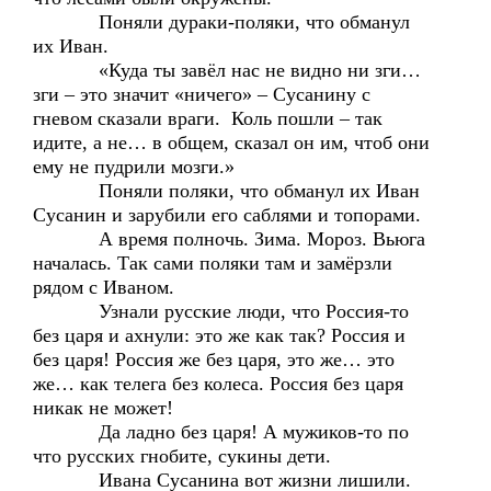
Поняли дураки-поляки, что обманул
их Иван.
«Куда ты завёл нас не видно ни зги…
зги – это значит «ничего» – Сусанину с
гневом сказали враги. Коль пошли – так
идите, а не… в общем, сказал он им, чтоб они
ему не пудрили мозги.»
Поняли поляки, что обманул их Иван
Сусанин и зарубили его саблями и топорами.
А время полночь. Зима. Мороз. Вьюга
началась. Так сами поляки там и замёрзли
рядом с Иваном.
Узнали русские люди, что Россия-то
без царя и ахнули: это же как так? Россия и
без царя! Россия же без царя, это же… это
же… как телега без колеса. Россия без царя
никак не может!
Да ладно без царя! А мужиков-то по
что русских гнобите, сукины дети.
Ивана Сусанина вот жизни лишили.