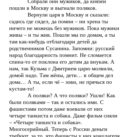
Собрали они мужиков, да князей
пошли в Москву и выгнали поляков.
Вернули царя в Москву и сказали:
садись где сидел, да помни – ни хрена ты
ничего не можешь без мужиков. Пока мужики
живы – и ты жив. Пошли мы по домам, а ты
там как-нибудь отблагодари детей да
родственников Сусанина. Запомни: русский
народ благодарность помнит. Не сломается
спина-то от поклона его детям да внукам. А
нам, так Кузьма с Дмитрием царю молвили,
домой надо. Там жёны, дети… в общем дел
дома… А ты, если чё – зови, не прячься по
кустам-то!
А поляки? А что поляки? Ушли! Как
были поляками – так и остались ими. С
фашистами потом даже воевали от них
четыре танкиста и собака. Даже фильм сняли
– «Четыре танкиста и собака».
Многосерийный. Теперь с России деньги
требуют, за то, что фашисты у них концлагеря