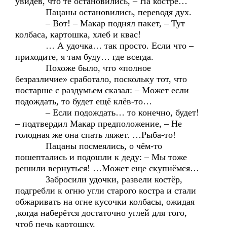
увидев, что те остановились, – На костре…
Пацаны остановились, переводя дух.
– Вот! – Макар поднял пакет, – Тут
колбаса, картошка, хлеб и квас!
… А удочка… так просто. Если что –
приходите, я там буду… где всегда.
Похоже было, что «полное
безразличие» сработало, поскольку тот, что
постарше с раздумьем сказал: – Может если
подождать, то будет ещё клёв-то…
– Если подождать… то конечно, будет!
– подтвердил Макар предположение, – Не
голодная же она спать ляжет. …Рыба-то!
Пацаны посмеялись, о чём-то
пошептались и подошли к деду: – Мы тоже
решили вернуться! …Может еще скупнёмся…
Забросили удочки, развели костёр,
подгребли к огню угли старого костра и стали
обжаривать на огне кусочки колбасы, ожидая
,когда наберётся достаточно углей для того,
чтоб печь картошку.