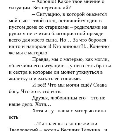
– Хорошо! Какое твоё мнение о
ситуации. Без персоналий?
– Ситуацию, в которой окажется
мой сын – твой отец, оставшийся один в
пустом доме со стариками – родителями на
руках я не считаю благоприятной прежде
всего для моего сына. Но… За что боролся –
на то и напоролся! Кто виноват?!.. Конечно
же мы с матерью!
Правда, мы с матерью, как могли,
облегчили его ситуацию – у него есть братья
и сестра к которым он может уткнуться в
жилетку и измазать её соплями.
И всё! Что мы могли ещё? Слава
богу. Что хоть это есть.
Друзья, любовницы его – это не
наше дело. Хотя…
Хотя и тут наша с матерью вина
есть!
…Ты знаешь: в конце жизни
Твардовский – «отец» Василия Тёркина, и