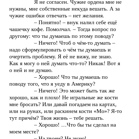
Я не согласен. Чужие ордена мне не
нужны, мне собственные некуда вешать. А за
чужие ошибки отвечать – нет желания.
– Понятно! – внук налил себе ещё
чашечку кофе. Помолчал. – Тогда вопрос по
другому: что ты думаешь по этому поводу?
– Ничего! Чтоб о чём-то думать –
надо сформулировать о чём ты думаешь и
очертить проблему. Я её не вижу, не знаю.
Как я могу о ней думать что-то? Никак! Вот я
о ней и не думаю.
– Хорошо! Что ты думаешь по
поводу того, что я уеду в Америку?
– Ничего! Это может быть так же
хорошо, как и плохо! Не игральные же кости
мне бросать? Или давай погадаем на картах,
или на рунах, или раскинем кости «Мо»? Я-то
тут причём? Твоя жизнь – тебе решать.
– Хорошо! …Что бы ты сделал на
моем месте?
– На твоем? Не знаю!