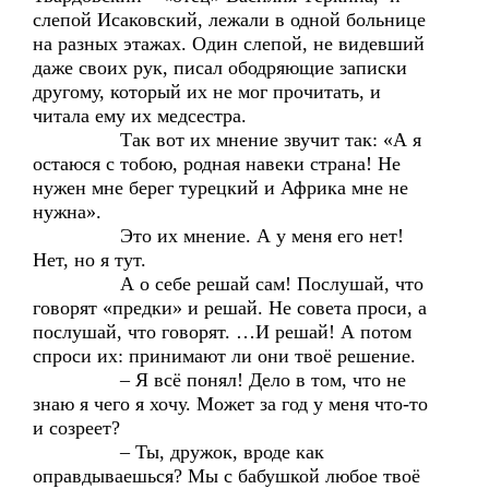
слепой Исаковский, лежали в одной больнице
на разных этажах. Один слепой, не видевший
даже своих рук, писал ободряющие записки
другому, который их не мог прочитать, и
читала ему их медсестра.
Так вот их мнение звучит так: «А я
остаюся с тобою, родная навеки страна! Не
нужен мне берег турецкий и Африка мне не
нужна».
Это их мнение. А у меня его нет!
Нет, но я тут.
А о себе решай сам! Послушай, что
говорят «предки» и решай. Не совета проси, а
послушай, что говорят. …И решай! А потом
спроси их: принимают ли они твоё решение.
– Я всё понял! Дело в том, что не
знаю я чего я хочу. Может за год у меня что-то
и созреет?
– Ты, дружок, вроде как
оправдываешься? Мы с бабушкой любое твоё