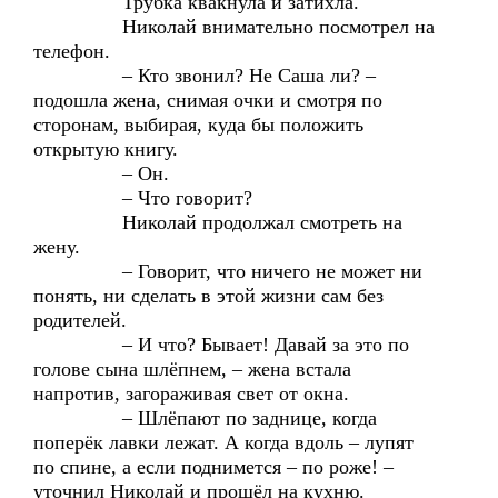
Трубка квакнула и затихла.
Николай внимательно посмотрел на
телефон.
– Кто звонил? Не Саша ли? –
подошла жена, снимая очки и смотря по
сторонам, выбирая, куда бы положить
открытую книгу.
– Он.
– Что говорит?
Николай продолжал смотреть на
жену.
– Говорит, что ничего не может ни
понять, ни сделать в этой жизни сам без
родителей.
– И что? Бывает! Давай за это по
голове сына шлёпнем, – жена встала
напротив, загораживая свет от окна.
– Шлёпают по заднице, когда
поперёк лавки лежат. А когда вдоль – лупят
по спине, а если поднимется – по роже! –
уточнил Николай и прошёл на кухню.