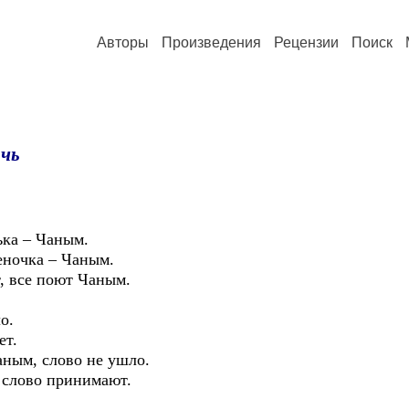
Авторы
Произведения
Рецензии
Поиск
рчь
ка – Чаным.
еночка – Чаным.
, все поют Чаным.
о.
ет.
аным, слово не ушло.
 слово принимают.