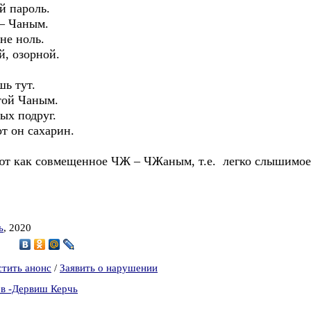
й пароль.
 – Чаным.
не ноль.
й, озорной.
шь тут.
той Чаным.
ых подруг.
т он сахарин.
тают как совмещенное ЧЖ – ЧЖаным, т.е. легко слышимо
ь
, 2020
0
стить анонс
/
Заявить о нарушении
ов -Дервиш Керчь