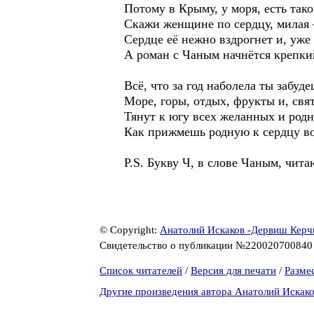
Потому в Крыму, у моря, есть тако
Скажи женщине по сердцу, милая
Сердце её нежно вздрогнет и, уже 
А роман с Чаным начнётся крепки
Всё, что за год наболела ты забуде
Море, горы, отдых, фрукты и, свя
Тянут к югу всех желанных и родн
Как прижмешь родную к сердцу во
P.S. Букву Ч, в слове Чаным, чи
© Copyright:
Анатолий Искаков -Дервиш Керч
Свидетельство о публикации №22002070084
Список читателей
/
Версия для печати
/
Разме
Другие произведения автора Анатолий Искак