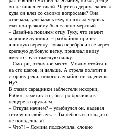
растерянно смотрел на Ясмину, никогда еще
он не видел ее такой. Черт его дернул за язык,
куда он влез со своими вопросами? Она
отвечала, улыбалась ему, но взгляд черных
глаз по-прежнему был словно мертвый.
– Давай-ка покажем отцу Туку, что значит
хорошие лучники, – разбойник принес
длинную веревку, ловко перебросил ее через
крепкую дубовую ветку, привязал внизу
вместо груза тяжелую палку.
– Смотри, отличное место. Можно отойти и
на сто шагов, и дальше. А стрела полетит в
сторону реки, никого случайно не заденешь.
Ну?
В глазах сарацинки заблестели искорки,
Робин, заметив это, быстро бросился к
пещере за оружием.
– Откуда начнем? – улыбнулся он, надевая
тетиву на свой лук. – Ты небось и отсюда-то
не попадешь, а?
– Что?! – Ясмина подскочила, словно