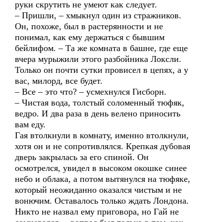
руки скрутить не умеют как следует.
– Пришли, – хмыкнул один из стражников.
Он, похоже, был в растерянности и не
понимал, как ему держаться с бывшим
бейлифом. – Та же комната в башне, где еще
вчера мурыжили этого разбойника Локсли.
Только он почти сутки провисел в цепях, а у
вас, милорд, все будет.
– Все – это что? – усмехнулся Гисборн.
– Чистая вода, толстый соломенный тюфяк,
ведро. И два раза в день велено приносить
вам еду.
Гая втолкнули в комнату, именно втолкнули,
хотя он и не сопротивлялся. Крепкая дубовая
дверь закрылась за его спиной. Он
осмотрелся, увидел в высоком окошке синее
небо и облака, а потом вытянулся на тюфяке,
который неожиданно оказался чистым и не
вонючим. Оставалось только ждать Лондона.
Никто не назвал ему приговора, но Гай не