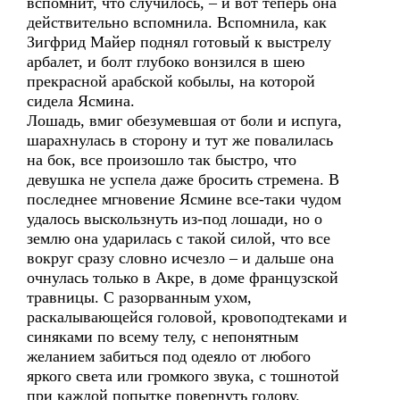
вспомнит, что случилось, – и вот теперь она
действительно вспомнила. Вспомнила, как
Зигфрид Майер поднял готовый к выстрелу
арбалет, и болт глубоко вонзился в шею
прекрасной арабской кобылы, на которой
сидела Ясмина.
Лошадь, вмиг обезумевшая от боли и испуга,
шарахнулась в сторону и тут же повалилась
на бок, все произошло так быстро, что
девушка не успела даже бросить стремена. В
последнее мгновение Ясмине все-таки чудом
удалось выскользнуть из-под лошади, но о
землю она ударилась с такой силой, что все
вокруг сразу словно исчезло – и дальше она
очнулась только в Акре, в доме французской
травницы. С разорванным ухом,
раскалывающейся головой, кровоподтеками и
синяками по всему телу, с непонятным
желанием забиться под одеяло от любого
яркого света или громкого звука, с тошнотой
при каждой попытке повернуть голову.