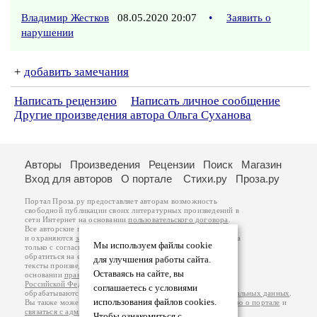
Владимир Жестков
08.05.2020 20:07
•
Заявить о
нарушении
+
добавить замечания
Написать рецензию
Написать личное сообщение
Другие произведения автора Ольга Суханова
Авторы
Произведения
Рецензии
Поиск
Магазин
Вход для авторов
О портале
Стихи.ру
Проза.ру
Портал Проза.ру предоставляет авторам возможность
свободной публикации своих литературных произведений в
сети Интернет на основании
пользовательского договора
.
Все авторские права на произведения принадлежат авторам
и охраняются
законом
. Перепечатка произведений возможна
Мы используем файлы cookie
только с согласия его автора, к которому вы можете
обратиться на его авторской странице. Ответственность за
для улучшения работы сайта.
тексты произведений авторы несут самостоятельно на
Оставаясь на сайте, вы
основании
правил публикации
и
законодательства
Российской Федерации
. Данные пользователей
соглашаетесь с условиями
обрабатываются на основании
Политики обработки персональных данных
.
использования файлов cookies.
Вы также можете посмотреть более подробную
информацию о портале
и
связаться с администрацией
.
Чтобы ознакомиться с