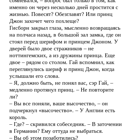
сомневался, – вопрос был только в том, как
именно он через несколько дней простится с
жизнью. Повесят? Обезглавят? Или принц
Джон захочет чего похлеще?
Гисборн закрыл глаза, мысленно возвращаясь
на полчаса назад, в большой зал замка, где он
стоял перед шерифом и принцем Джоном. У
дверей было двое стражников – не
ноттингемских, а из дружины принца. Еще
двое – рядом со столом. Гай вспомнил, как
переглянулись шериф и принц Джон, когда
услышали его слова.
– Я, должно быть, не понял вас, сэр Гай, –
медленно протянул принц. – Не повторите
ли?
– Вы все поняли, ваше высочество, – он
подчеркнул «высочество». – У Англии есть
король.
– Где? – скривился собеседник. – В заточении
в Германии? Ему оттуда не выбраться.
– Вы об этом позаботились?