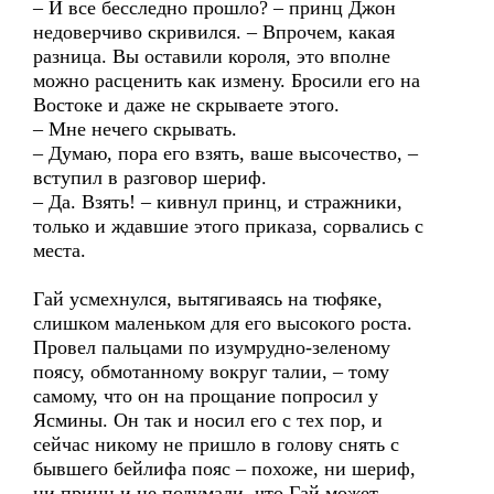
– И все бесследно прошло? – принц Джон
недоверчиво скривился. – Впрочем, какая
разница. Вы оставили короля, это вполне
можно расценить как измену. Бросили его на
Востоке и даже не скрываете этого.
– Мне нечего скрывать.
– Думаю, пора его взять, ваше высочество, –
вступил в разговор шериф.
– Да. Взять! – кивнул принц, и стражники,
только и ждавшие этого приказа, сорвались с
места.
Гай усмехнулся, вытягиваясь на тюфяке,
слишком маленьком для его высокого роста.
Провел пальцами по изумрудно-зеленому
поясу, обмотанному вокруг талии, – тому
самому, что он на прощание попросил у
Ясмины. Он так и носил его с тех пор, и
сейчас никому не пришло в голову снять с
бывшего бейлифа пояс – похоже, ни шериф,
ни принц и не подумали, что Гай может