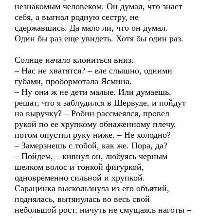
незнакомым человеком. Он думал, что знает
себя, а выгнал родную сестру, не
сдержавшись. Да мало ли, что он думал.
Один бы раз еще увидеть. Хотя бы один раз.
Солнце начало клониться вниз.
– Нас не хватятся? – еле слышно, одними
губами, пробормотала Ясмина.
– Ну они ж не дети малые. Или думаешь,
решат, что я заблудился в Шервуде, и пойдут
на выручку? – Робин рассмеялся, провел
рукой по ее хрупкому обнаженному плечу,
потом опустил руку ниже. – Не холодно?
– Замерзнешь с тобой, как же. Пора, да?
– Пойдем, – кивнул он, любуясь черным
шелком волос и тонкой фигуркой,
одновременно сильной и хрупкой.
Сарацинка выскользнула из его объятий,
поднялась, вытянулась во весь свой
небольшой рост, ничуть не смущаясь наготы –