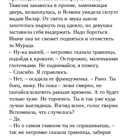
Тяжелая занавеска в проеме, заменяющая
дверь, колыхнулась, и Ясмина увидела силуэт
мадам Вилар. От света и звука шагов
захотелось нырнуть под одеяло, но девушка
заставила себя выдержать. Надо бороться.
Иначе она не сможет подняться и отомстить
за Мурада.
– Ну-ка выпей, – негромко сказала травница,
подойдя к кровати. – Осторожно, маленькими
глоточками. Не поднимайся, я помогу.
– Спасибо. Я справлюсь.
– Нет, – осадила ее француженка. – Рано. Ты
боец, вижу. Но пока – лежи смирно, не
пытайся вскочить раньше времени. А то будет
только хуже. Не торопись. Ты и так уже куда
лучше выглядишь. Взгляд яснее, голос тверже.
Вспомнила, что случилось?
– Да.
– Но о самом главном ты не спрашиваешь, –
так же негромко сказала травница, забирая