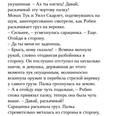
укушенная. – Ах ты наглец! Давай,
раскачивай эту чертову палку!
Монах Тук и Уилл Скарлет, подтянувшись на
шум, заинтересованно смотрели, как Робин
раскачивает груз на веревке.
– Сильнее, – усмехнулась сарацинка. – Еще.
Отойди в сторону.
– Да ты меня не заденешь.
– Брысь, кому сказала! – Ясмина махнула
рукой, словно отодвигая разбойника в
сторону. Он послушно отступил на несколько
шагов, и девушка, державшая до этого
момента лук опущенным, молниеносно
вскинула оружие и перебила стрелой веревку
у самого груза. Палка грохнулась на землю.
– А я отойду еще чуть подальше, – Робин
снова привязал палку, теперь она была чуть
выше. – Давай, раскачивай!
Сарацинка раскачала груз. Палка
стремительно металась из стороны в сторону,