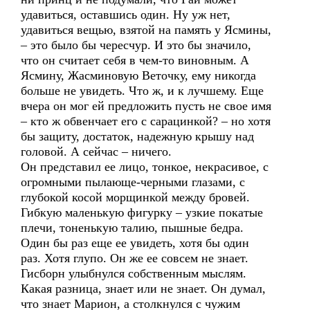
удавиться, оставшись один. Ну уж нет,
удавиться вещью, взятой на память у Ясмины,
– это было бы чересчур. И это бы значило,
что он считает себя в чем-то виновным. А
Ясмину, Жасминовую Веточку, ему никогда
больше не увидеть. Что ж, и к лучшему. Еще
вчера он мог ей предложить пусть не свое имя
– кто ж обвенчает его с сарацинкой? – но хотя
бы защиту, достаток, надежную крышу над
головой. А сейчас – ничего.
Он представил ее лицо, тонкое, некрасивое, с
огромными пылающе-черными глазами, с
глубокой косой морщинкой между бровей.
Гибкую маленькую фигурку – узкие покатые
плечи, тоненькую талию, пышные бедра.
Один бы раз еще ее увидеть, хотя бы один
раз. Хотя глупо. Он же ее совсем не знает.
Гисборн улыбнулся собственным мыслям.
Какая разница, знает или не знает. Он думал,
что знает Марион, а столкнулся с чужим