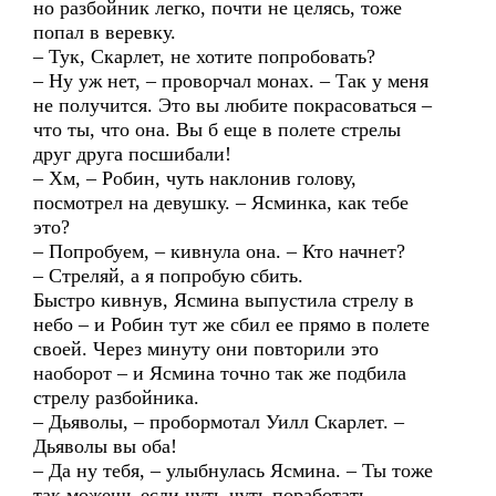
но разбойник легко, почти не целясь, тоже
попал в веревку.
– Тук, Скарлет, не хотите попробовать?
– Ну уж нет, – проворчал монах. – Так у меня
не получится. Это вы любите покрасоваться –
что ты, что она. Вы б еще в полете стрелы
друг друга посшибали!
– Хм, – Робин, чуть наклонив голову,
посмотрел на девушку. – Ясминка, как тебе
это?
– Попробуем, – кивнула она. – Кто начнет?
– Стреляй, а я попробую сбить.
Быстро кивнув, Ясмина выпустила стрелу в
небо – и Робин тут же сбил ее прямо в полете
своей. Через минуту они повторили это
наоборот – и Ясмина точно так же подбила
стрелу разбойника.
– Дьяволы, – пробормотал Уилл Скарлет. –
Дьяволы вы оба!
– Да ну тебя, – улыбнулась Ясмина. – Ты тоже
так можешь если чуть-чуть поработать.