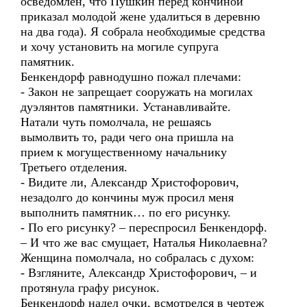
осведомлен, что Пушкин перед кончиной
приказал молодой жене удалиться в деревню
на два года). Я собрала необходимые средства
и хочу установить на могиле супруга
памятник.
Бенкендорф равнодушно пожал плечами:
- Закон не запрещает сооружать на могилах
дуэлянтов памятники. Устанавливайте.
Натали чуть помолчала, не решаясь
вымолвить то, ради чего она пришла на
прием к могущественному начальнику
Третьего отделения.
- Видите ли, Александр Христофорович,
незадолго до кончины муж просил меня
выполнить памятник… по его рисунку.
- По его рисунку? – переспросил Бенкендорф.
– И что же вас смущает, Наталья Николаевна?
Женщина помолчала, но собралась с духом:
- Взгляните, Александр Христофорович, – и
протянула графу рисунок.
Бенкендорф надел очки, всмотрелся в чертеж