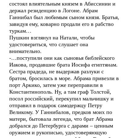
состоял влиятельным князем в Абиссинии и
держал резиденцию в Логоне. Абрам
Ганнибал был любимым сыном князя. Братья,
завидуя ему, коварно продали его в рабство
туркам…
Пушкин взглянул на Натали, чтобы
удостовериться, что слушает она
внимательно.
-…поступили они как сыновья библейского
Иакова, продавшие брата Иосифа египтянам.
Сестра прадеда, не выдержав разлуки с
братом, бросилась в море. Абрама привезли в
порт Аркико, затем уже переправили в
Константинополь. Ну, а там граф Толстой,
посол российский, перекупил мальчишку и
отправил в подарок самодержцу Петру
Великому. У Ганнибалов, предков моих по
матери, бытовала легенда, что брат Абрама
добрался до Петербурга с дарами – ценным
оружием и рукописью, удостоверяющую