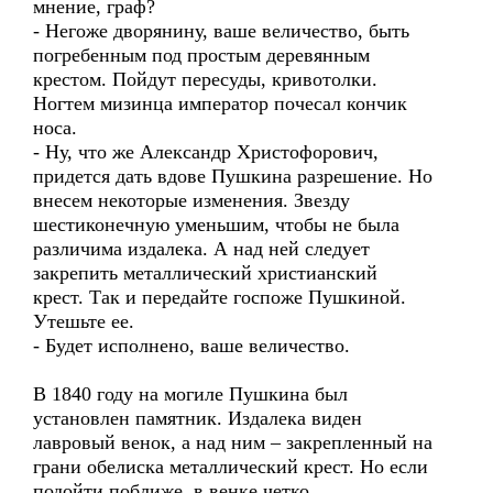
мнение, граф?
- Негоже дворянину, ваше величество, быть
погребенным под простым деревянным
крестом. Пойдут пересуды, кривотолки.
Ногтем мизинца император почесал кончик
носа.
- Ну, что же Александр Христофорович,
придется дать вдове Пушкина разрешение. Но
внесем некоторые изменения. Звезду
шестиконечную уменьшим, чтобы не была
различима издалека. А над ней следует
закрепить металлический христианский
крест. Так и передайте госпоже Пушкиной.
Утешьте ее.
- Будет исполнено, ваше величество.
В 1840 году на могиле Пушкина был
установлен памятник. Издалека виден
лавровый венок, а над ним – закрепленный на
грани обелиска металлический крест. Но если
подойти поближе, в венке четко