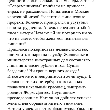
ценности семьи заложил в ломбарды. Затея с
“Современником” прибыли не принесла,
тираж не расходился. Попытался в Москве
карточной игрой “залатать” финансовые
прорехи. Конечно, проигрался и усугубил
свои затруднения. А ведь перед женитьбой
писал матери Натали: “Я не потерплю ни за
что на свете, чтобы жена моя испытывала
лишения”.
Пришлось пожертвовать независимостью,
поступить к царю на службу. Жалованье в
министерстве иностранных дел составляло
лишь пять тысяч рублей в год. Сущая
безделица! Ни гроша верного дохода!
И все же не эти неприятности жгли душу. В
великосветских петербургских салонах
появился нахальный красавец, эмигрант-
роялист Жорж Дантес. Неустанным
преследованием Натали он добился успеха:
жена стала обращать на него внимание.
Натали увлеклась этим французом. Увы, они