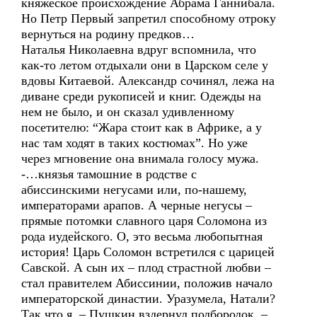
княжеское происхождение Абрама Ганнибала.
Но Петр Первый запретил способному отроку
вернуться на родину предков…
Наталья Николаевна вдруг вспомнила, что
как-то летом отдыхали они в Царском селе у
вдовы Китаевой. Александр сочинял, лежа на
диване среди рукописей и книг. Одежды на
нем не было, и он сказал удивленному
посетителю: “Жара стоит как в Африке, а у
нас там ходят в таких костюмах”. Но уже
через мгновение она внимала голосу мужа.
-…князья тамошние в родстве с
абиссинскими негусами или, по-нашему,
императорами арапов. А черные негусы –
прямые потомки славного царя Соломона из
рода иудейского. О, это весьма любопытная
история! Царь Соломон встретился с царицей
Савской. А сын их – плод страстной любви –
стал правителем Абиссинии, положив начало
императорской династии. Уразумела, Натали?
Так что я, – Пушкин вздернул подбородок, –