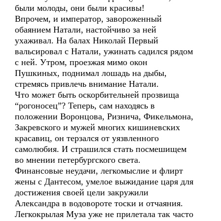
были молоды, они были красивы!
Впрочем, и император, завороженный
обаянием Натали, настойчиво за ней
ухаживал. На балах Николай Первый
вальсировал с Натали, ужинать садился рядом
с ней. Утром, проезжая мимо окон
Пушкиных, поднимал лошадь на дыбы,
стремясь привлечь внимание Натали.
Что может быть оскорбительней прозвища
“рогоносец”? Теперь, сам находясь в
положении Воронцова, Ризнича, Фикельмона,
Закревского и мужей многих кишиневских
красавиц, он терзался от уязвленного
самолюбия. И страшился стать посмешищем
во мнении петербургского света.
Финансовые неудачи, легкомыслие и флирт
жены с Дантесом, умелое выжидание царя для
достижения своей цели закружили
Александра в водовороте тоски и отчаяния.
Легкокрылая Муза уже не прилетала так часто