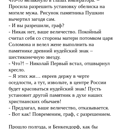
что-то мелькнуло в глазах императора. –
Просила разрешить установку обелиска на
могиле мужа. Рисунок памятника Пушкин
вычертил загодя сам.
- И вы разрешили, граф?
- Никак нет, ваше величество. Покойный
считал себя со стороны матери потомком царя
Соломона и велел жене выполнить на
памятнике древний иудейский знак –
шестиконечную звезду.
- Что?! – Николай Первый встал, отшвырнул
кресло.
– Я этих жи… евреев держу в черте
оседлости, а тут, извольте, в центре России
будет красоваться иудейский знак! Пусть
установит другой памятник в духе наших
христианских обычаев!
- Предлагал, ваше величество, отказывается.
- Вот как! Повременим, граф, с разрешением.
Прошло полгода, и Бенкендорф, как бы