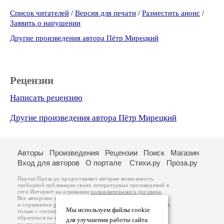
Список читателей
/
Версия для печати
/
Разместить анонс
/
Заявить о нарушении
Другие произведения автора Пётр Мирецкий
Рецензии
Написать рецензию
Другие произведения автора Пётр Мирецкий
Авторы
Произведения
Рецензии
Поиск
Магазин
Вход для авторов
О портале
Стихи.ру
Проза.ру
Портал Проза.ру предоставляет авторам возможность
свободной публикации своих литературных произведений в
сети Интернет на основании
пользовательского договора
.
Все авторские права на произведения принадлежат авторам
и охраняются
законом
. Перепечатка произведений возможна
Мы используем файлы cookie
только с согласия его автора, к которому вы можете
обратиться на его авторской странице. Ответственность за
для улучшения работы сайта.