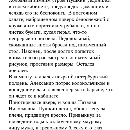
Холодным зимним утром Пушкин уединился
в своем кабинете, предупредил домашних и
челядь его не беспокоить. В восточном
халате, наброшенном поверх белоснежной с
кружевным воротником рубашки, он на
листах бумаги, кусая перья, что-то
непрерывно рисовал. Недовольный,
скомканные листы бросал под письменный
стол. Наконец, после долгих попыток
внимательно рассмотрел окончательный
рисунок, проставил размеры. Остался
доволен.
В комнату вливался неяркий петербургский
полдень. Александр потряс колокольчиком и
вошедшему лакею велел передать барыне, что
он ждет ее в кабинете.
Приоткрылась дверь, и вошла Наталья
Николаевна. Пушкин встал, обнял жену за
плечи, придвинул кресло. Привыкнув за
последние годы к озабоченному хмурому
лицу мужа, к тревожному блеску его глаз,