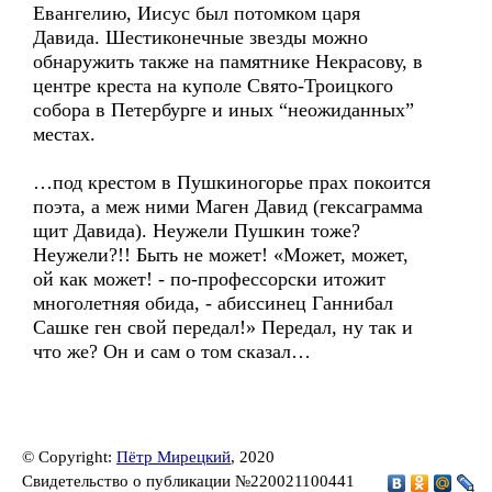
Евангелию, Иисус был потомком царя
Давида. Шестиконечные звезды можно
обнаружить также на памятнике Некрасову, в
центре креста на куполе Свято-Троицкого
собора в Петербурге и иных “неожиданных”
местах.
…под крестом в Пушкиногорье прах покоится
поэта, а меж ними Маген Давид (гексаграмма
щит Давида). Неужели Пушкин тоже?
Неужели?!! Быть не может! «Может, может,
ой как может! - по-профессорски итожит
многолетняя обида, - абиссинец Ганнибал
Сашке ген свой передал!» Передал, ну так и
что же? Он и сам о том сказал…
© Copyright:
Пётр Мирецкий
, 2020
Свидетельство о публикации №220021100441