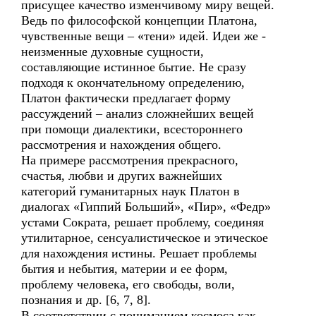
присущее качество изменчивому миру вещей.
Ведь по философской концепции Платона,
чувственные вещи – «тени» идей. Идеи же -
неизменные духовные сущности,
составляющие истинное бытие. Не сразу
подходя к окончательному определению,
Платон фактически предлагает форму
рассуждений – анализ сложнейших вещей
при помощи диалектики, всестороннего
рассмотрения и нахождения общего.
На примере рассмотрения прекрасного,
счастья, любви и других важнейших
категорий гуманитарных наук Платон в
диалогах «Гиппий Больший», «Пир», «Федр»
устами Сократа, решает проблему, соединяя
утилитарное, сенсуалистическое и этическое
для нахождения истины. Решает проблемы
бытия и небытия, материи и ее форм,
проблему человека, его свободы, воли,
познания и др. [6, 7, 8].
В соответствии с пониманием космоса как