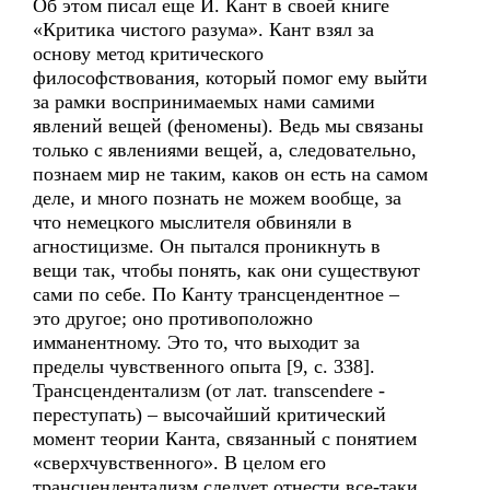
Об этом писал еще И. Кант в своей книге
«Критика чистого разума». Кант взял за
основу метод критического
философствования, который помог ему выйти
за рамки воспринимаемых нами самими
явлений вещей (феномены). Ведь мы связаны
только с явлениями вещей, а, следовательно,
познаем мир не таким, каков он есть на самом
деле, и много познать не можем вообще, за
что немецкого мыслителя обвиняли в
агностицизме. Он пытался проникнуть в
вещи так, чтобы понять, как они существуют
сами по себе. По Канту трансцендентное –
это другое; оно противоположно
имманентному. Это то, что выходит за
пределы чувственного опыта [9, с. 338].
Трансцендентализм (от лат. transcendere -
переступать) – высочайший критический
момент теории Канта, связанный с понятием
«сверхчувственного». В целом его
трансцендентализм следует отнести все-таки