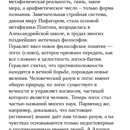
метафизическая реальность, связь, закон
мира, а арифметическое число – только форма
познания. Замечательная стройная система,
данная миру Пифагором, стала основой
метафизики Платона, возродилась в
Александрийской школе, в трудах многих
позднейших античных философов.
Гераклит ввел новое философское понятие —
логос (слово), которое призвано передать, как
все сложено в целостность логоса-бытия.
Гераклит считал, что противоположности
находятся в вечной борьбе, порождая новые
явления. Человеческий разум и логос имеют
общую природу, но логос существует в
вечности и управляет космосом, частицей
которого является человек. Теперь логос стал
частью названий многих наук. Парменид же,
например, доказывал, что настоящее
(истинное) знание даёт нам только разум, а на
чувствах основываются только недостоверные
и противоречивые мнения людей. А Апории