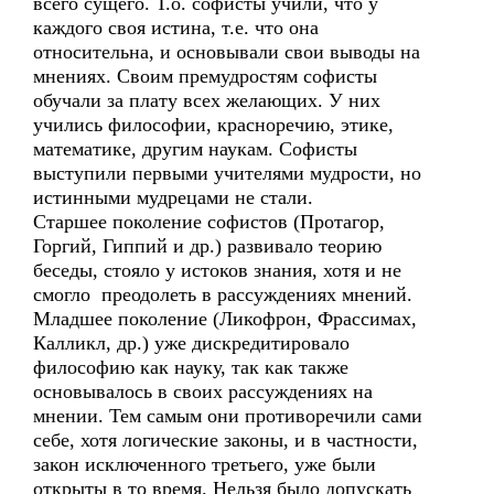
всего сущего. Т.о. софисты учили, что у
каждого своя истина, т.е. что она
относительна, и основывали свои выводы на
мнениях. Своим премудростям софисты
обучали за плату всех желающих. У них
учились философии, красноречию, этике,
математике, другим наукам. Софисты
выступили первыми учителями мудрости, но
истинными мудрецами не стали.
Старшее поколение софистов (Протагор,
Горгий, Гиппий и др.) развивало теорию
беседы, стояло у истоков знания, хотя и не
смогло преодолеть в рассуждениях мнений.
Младшее поколение (Ликофрон, Фрассимах,
Калликл, др.) уже дискредитировало
философию как науку, так как также
основывалось в своих рассуждениях на
мнении. Тем самым они противоречили сами
себе, хотя логические законы, и в частности,
закон исключенного третьего, уже были
открыты в то время. Нельзя было допускать