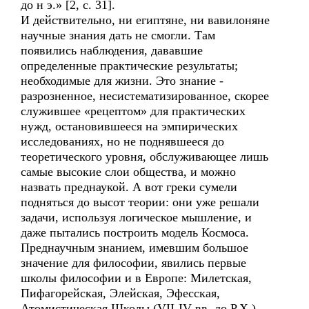
до н э.» [2, с. 31].
И действительно, ни египтяне, ни вавилоняне
научные знания дать не смогли. Там
появились наблюдения, дававшие
определенные практические результаты;
необходимые для жизни. Это знание -
разрозненное, несистематизированное, скорее
служившее «рецептом» для практических
нужд, остановившееся на эмпирических
исследованиях, но не поднявшееся до
теоретического уровня, обслуживающее лишь
самые высокие слои общества, и можно
назвать преднаукой. А вот греки сумели
подняться до высот теории: они уже решали
задачи, используя логическое мышление, и
даже пытались построить модель Космоса.
Преднаучным знанием, имевшим большое
значение для философии, явились первые
школы философии и в Европе: Милетская,
Пифагорейская, Элейская, Эфесская,
Атомистическая Школы (VII-IV вв. до Р.Х.).