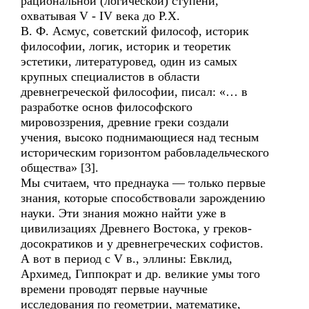
рациональной (логической) ступени,
охватывая V - IV века до Р.Х.
В. Ф. Асмус, советский философ, историк
философии, логик, историк и теоретик
эстетики, литературовед, один из самых
крупных специалистов в области
древнегреческой философии, писал: «… в
разработке основ философского
мировоззрения, древние греки создали
учения, высоко поднимающиеся над тесным
историческим горизонтом рабовладельческого
общества» [3].
Мы считаем, что преднаука — только первые
знания, которые способствовали зарождению
науки. Эти знания можно найти уже в
цивилизациях Древнего Востока, у греков-
досократиков и у древнегреческих софистов.
А вот в период с V в., эллины: Евклид,
Архимед, Гиппократ и др. великие умы того
времени проводят первые научные
исследования по геометрии, математике,