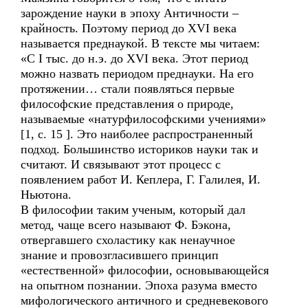
зарождение науки в эпоху Античности –
крайность. Поэтому период до XVI века
называется преднаукой. В тексте мы читаем:
«С I тыс. до н.э. до XVI века. Этот период
можно назвать периодом преднауки. На его
протяжении… стали появляться первые
философские представления о природе,
называемые «натурфилософскими учениями»
[1, с. 15 ]. Это наиболее распространенный
подход. Большинство историков науки так и
считают. И связывают этот процесс с
появлением работ И. Кеплера, Г. Галилея, И.
Ньютона.
В философии таким ученым, который дал
метод, чаще всего называют Ф. Бэкона,
отвергавшего схоластику как ненаучное
знание и провозгласившего принцип
«естественной» философии, основывающейся
на опытном познании. Эпоха разума вместо
мифологического античного и средневекового