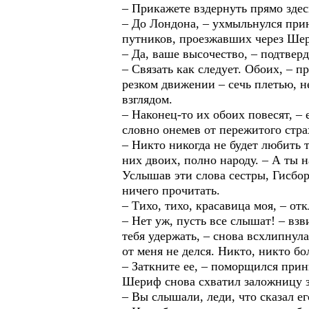
– Прикажете вздернуть прямо здес
– До Лондона, – ухмыльнулся прин
путников, проезжавших через Шер
– Да, ваше высочество, – подтвер
– Связать как следует. Обоих, – 
резком движении – сечь плетью, н
взглядом.
– Наконец-то их обоих повесят, –
словно онемев от пережитого страх
– Никто никогда не будет любить те
них двоих, полно народу. – А ты н
Услышав эти слова сестры, Гисбор
ничего прочитать.
– Тихо, тихо, красавица моя, – от
– Нет уж, пусть все слышат! – взв
тебя удержать, – снова всхлипнула
от меня не делся. Никто, никто бо
– Заткните ее, – поморщился при
Шериф снова схватил заложницу з
– Вы слышали, леди, что сказал е