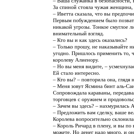
– Ваша служанка в безопасности, 
За спиной стояла чужая женщина, 
– Иветта сказала, что вы предпоч
Первым побуждением было позвать 
никакой угрозы. Тонкое смуглое л
внимательный взгляд.
– Кто вы и как здесь оказались?
– Только прошу, не наказывайте н
угодно. Пришлось применить то, ч
королеву Алиенору.
– Но вы меня видите, – усмехнула
Ей стало интересно.
– Кто вы? – повторила она, глядя 
– Меня зовут Ясмина бинт аль-Саи
Сопровождала караваны, передавал
торговцев с оружием и продовольс
– Зачем вы здесь? – нахмурилась 
– Предложить вам сделку, ваше ве
Королева вопросительно склонила 
– Король Ричард в плену, и вы по 
можете. Но денег надо много, и он