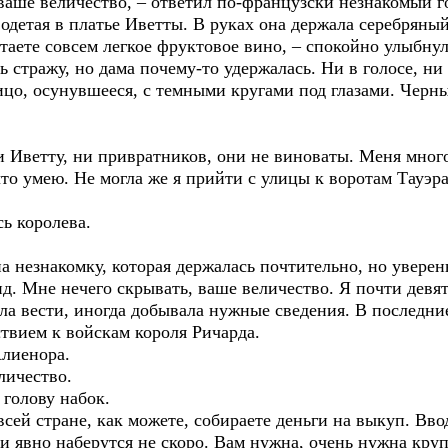
ваше величество, – ответил по-французски незнакомый г
одетая в платье Иветты. В руках она держала серебряный
итаете совсем легкое фруктовое вино, – спокойно улыбнул
стражу, но дама почему-то удержалась. Ни в голосе, ни
ицо, осунувшееся, с темными кругами под глазами. Черны
и Иветту, ни привратников, они не виноваты. Меня мног
то умею. Не могла же я прийти с улицы к воротам Тауэра 
сь королева.
на незнакомку, которая держалась почтительно, но уверен
д. Мне нечего скрывать, ваше величество. Я почти девят
а вести, иногда добывала нужные сведения. В последние
твием к войскам короля Ричарда.
Алиенора.
личество.
голову набок.
всей стране, как можете, собираете деньги на выкуп. Вво
и явно наберутся не скоро. Вам нужна, очень нужна круп