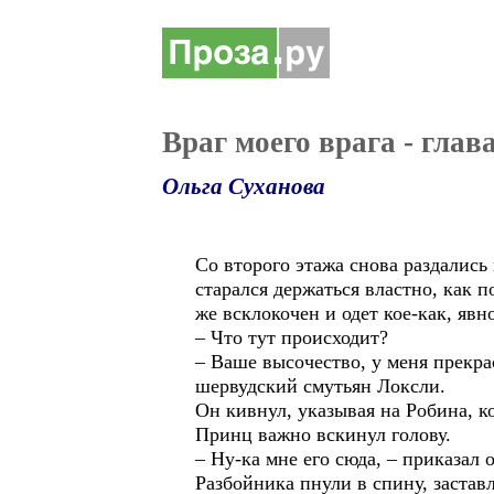
Враг моего врага - глав
Ольга Суханова
Со второго этажа снова раздались
старался держаться властно, как п
же всклокочен и одет кое-как, явн
– Что тут происходит?
– Ваше высочество, у меня прекра
шервудский смутьян Локсли.
Он кивнул, указывая на Робина, к
Принц важно вскинул голову.
– Ну-ка мне его сюда, – приказал 
Разбойника пнули в спину, заставл