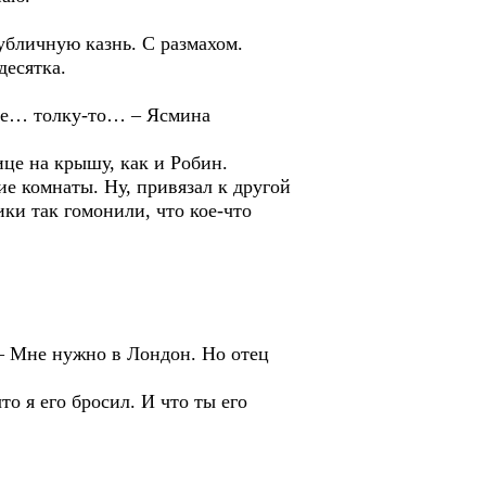
публичную казнь. С размахом.
десятка.
двое… толку-то… – Ясмина
ице на крышу, как и Робин.
ие комнаты. Ну, привязал к другой
ики так гомонили, что кое-что
 – Мне нужно в Лондон. Но отец
то я его бросил. И что ты его