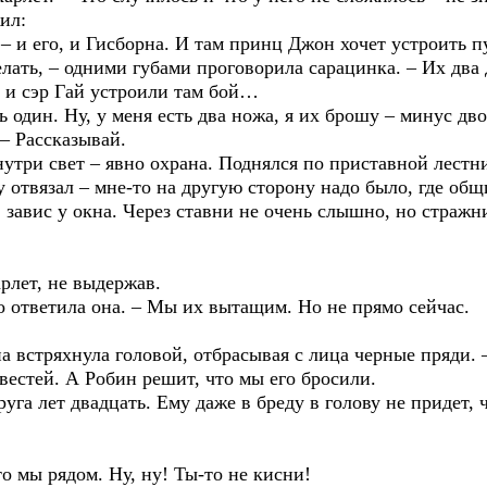
ил:
 – и его, и Гисборна. И там принц Джон хочет устроить 
лать, – одними губами проговорила сарацинка. – Их два 
 и сэр Гай устроили там бой…
шь один. Ну, у меня есть два ножа, я их брошу – минус 
 – Рассказывай.
утри свет – явно охрана. Поднялся по приставной лестн
у отвязал – мне-то на другую сторону надо было, где общ
 завис у окна. Через ставни не очень слышно, но стражн
рлет, не выдержав.
но ответила она. – Мы их вытащим. Но не прямо сейчас.
а встряхнула головой, отбрасывая с лица черные пряди.
 вестей. А Робин решит, что мы его бросили.
уга лет двадцать. Ему даже в бреду в голову не придет, ч
о мы рядом. Ну, ну! Ты-то не кисни!