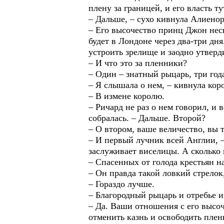
плену за границей, и его власть т
– Дальше, – сухо кивнула Алиенор
– Его высочество принц Джон неск
будет в Лондоне через два-три дн
устроить зрелище и заодно утверд
– И что это за пленники?
– Один – знатный рыцарь, три год
– Я слышала о нем, – кивнула кор
– В измене королю.
– Ричард не раз о нем говорил, и 
собралась. – Дальше. Второй?
– О втором, ваше величество, вы 
– И первый лучник всей Англии, – 
заслуживает виселицы. А сколько 
– Спасенных от голода крестьян н
– Он правда такой ловкий стрелок
– Гораздо лучше.
– Благородный рыцарь и отребье и
– Да. Ваши отношения с его высоч
отменить казнь и освободить пленн