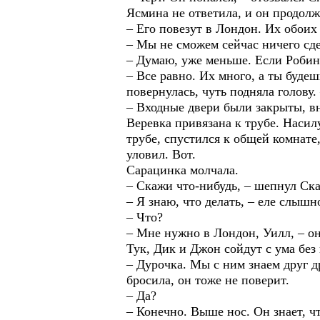
Ясмина не ответила, и он продолж
– Его повезут в Лондон. Их обоих
– Мы не сможем сейчас ничего сде
– Думаю, уже меньше. Если Робин
– Все равно. Их много, а ты буде
повернулась, чуть подняла голову.
– Входные двери были закрыты, вн
Веревка привязана к трубе. Насил
трубе, спустился к общей комнате,
уловил. Вот.
Сарацинка молчала.
– Скажи что-нибудь, – шепнул Ска
– Я знаю, что делать, – еле слыш
– Что?
– Мне нужно в Лондон, Уилл, – он
Тук, Дик и Джон сойдут с ума без
– Дурочка. Мы с ним знаем друг др
бросила, он тоже не поверит.
– Да?
– Конечно. Выше нос. Он знает, чт