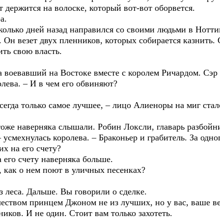
ут держится на волоске, который вот-вот оборвется.
а.
олько дней назад направился со своими людьми в Ноттин
я. Он везет двух пленников, которых собирается казнить.
ить свою власть.
а воевавший на Востоке вместе с королем Ричардом. Сэр
олева. – И в чем его обвиняют?
всегда только самое лучшее, – лицо Алиеноры на миг стало
тоже наверняка слышали. Робин Локсли, главарь разбойн
усмехнулась королева. – Браконьер и грабитель. За одно
их на его счету?
а его счету наверняка больше.
, как о нем поют в уличных песенках?
з леса. Дальше. Вы говорили о сделке.
еством принцем Джоном не из лучших, но у вас, ваше ве
иков. И не один. Стоит вам только захотеть.