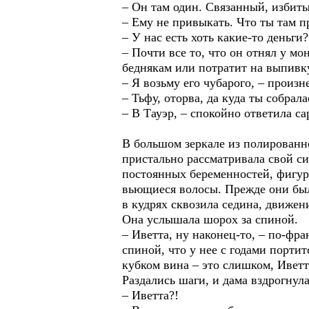
– Он там один. Связанный, избит
– Ему не привыкать. Что ты там 
– У нас есть хоть какие-то деньги?
– Почти все то, что он отнял у мо
беднякам или потратит на выпивку
– Я возьму его чубарого, – произн
– Тьфу, оторва, да куда ты собрала
– В Тауэр, – спокойно ответила са
В большом зеркале из полированно
пристально рассматривала свой си
постоянных беременностей, фигура
вьющиеся волосы. Прежде они был
в кудрях сквозила седина, движени
Она услышала шорох за спиной.
– Иветта, ну наконец-то, – по-фр
спиной, что у нее с годами портитс
кубком вина – это слишком, Иветт
Раздались шаги, и дама вздрогнул
– Иветта?!