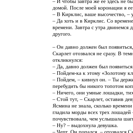
– И чтобы завтра же ее здесь не б
домой. После моей коронации я ее
– В Кирклис, ваше высочество, –
– Да хоть и в Кирклис. Со времене
времени. Завтра с утра двинемся д
другого.
– Он давно должен был появиться,
Скарлет отозвался не сразу. В тем
откликнулся:
– Да, давно должен был появиться
– Пойдем-ка к этому «Золотому к
– Пойдем, – кивнул он. – Ты держи
перебудить бы никого топотом коп
– Ничего, они умные лошадки, ти
– Стой тут, – Скарлет, оставив де
Ясмина не знала, сколько времени 
гладила морды всех трех лошадей 
почувствовала, чем услышала шаг
– Ну? – выдохнула девушка.
– Черт. Он попался, – отозвался С