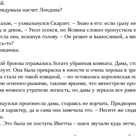
ый.
придумала насчет Лондона?
нахов, – ухмыльнулся Скарлет. – Знаю я его: если сразу не
 и девок, – Уилл осекся, но Ясмина словно пропустила 
есла она, вскинув голову. – Он резвее и выносливей, а м
сь-то?
рацинка.
й бронзы отражалась богато убранная комната. Дама, ст
луэт. Она была прекрасна в юности и очень хороша в зре
 стала не такой изящной, – но оставалась королевская о
и огненно-рыжими, такими яркими, что менестрели проз
я немного утратили легкость, но дама у зеркала все рав
анцузски произнесла дама, стараясь не ворчать. Придвор
я характер, да и сама она замечала это. – Несите же сюда
а.
а. Это была не поступь Иветты – шаги звучали куда легче