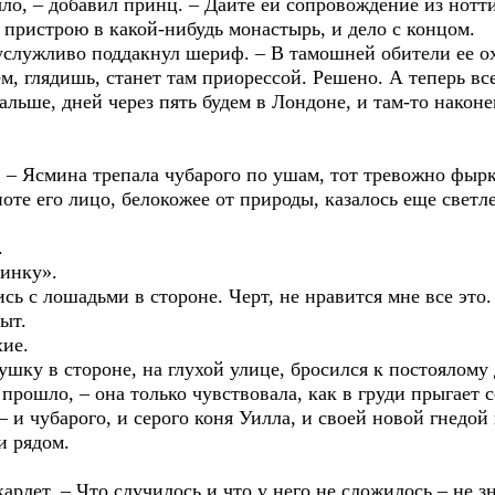
ыло, – добавил принц. – Дайте ей сопровождение из нотти
 пристрою в какой-нибудь монастырь, и дело с концом.
 услужливо поддакнул шериф. – В тамошней обители ее о
м, глядишь, станет там приорессой. Решено. А теперь вс
альше, дней через пять будем в Лондоне, и там-то наконе
 – Ясмина трепала чубарого по ушам, тот тревожно фырк
ноте его лицо, белокожее от природы, казалось еще свет
.
линку».
сь с лошадьми в стороне. Черт, не нравится мне все это
ыт.
хие.
вушку в стороне, на глухой улице, бросился к постоялому 
прошло, – она только чувствовала, как в груди прыгает с
– и чубарого, и серого коня Уилла, и своей новой гнедой
и рядом.
карлет. – Что случилось и что у него не сложилось – не з