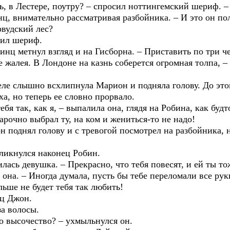
ь, в Лестере, поутру? – спросил ноттингемский шериф. 
ц, внимательно рассматривая разбойника. – И это он пол
вудский лес?
дил шериф.
принц метнул взгляд и на Гисборна. – Приставить по три 
е жалея. В Лондоне на казнь соберется огромная толпа, –
 еле слышно всхлипнула Марион и подняла голову. До эт
а, но теперь ее словно прорвало.
бя так, как я, – выпалила она, глядя на Робина, как будт
арочно выбрал ту, на ком и жениться-то не надо!
н поднял голову и с тревогой посмотрел на разбойника, 
кликнулся наконец Робин.
илась девушка. – Прекрасно, что тебя повесят, и ей ты то
 она. – Иногда думала, пусть бы тебе переломали все рук
льше не будет тебя так любить!
нц Джон.
а волосы.
го высочество? – ухмыльнулся он.