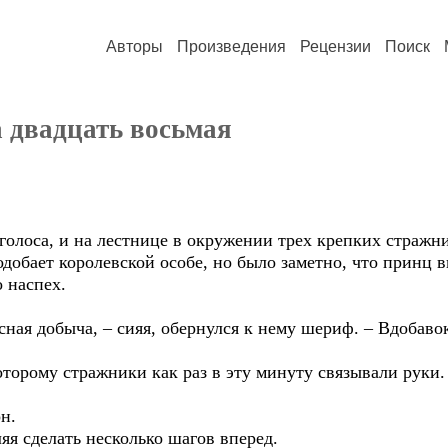
Авторы
Произведения
Рецензии
Поиск
а двадцать восьмая
 голоса, и на лестнице в окружении трех крепких страж
одобает королевской особе, но было заметно, что принц 
о наспех.
сная добыча, – сияя, обернулся к нему шериф. – Вдобаво
оторому стражники как раз в эту минуту связывали руки.
он.
яя сделать несколько шагов вперед.