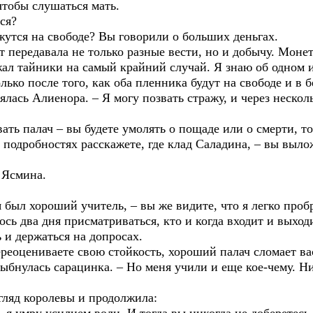
чтобы слушаться мать.
ся?
ажутся на свободе? Вы говорили о больших деньгах.
ет передавала не только разные вести, но и добычу. Моне
ал тайники на самый крайний случай. Я знаю об одном из
олько после того, как оба пленника будут на свободе и в 
ялась Алиенора. – Я могу позвать стражу, и через нескол
вать палач – вы будете умолять о пощаде или о смерти, т
в подробностях расскажете, где клад Саладина, – вы выло
 Ясмина.
я был хороший учитель, – вы же видите, что я легко про
сь два дня присматриваться, кто и когда входит и выход
 и держаться на допросах.
реоцениваете свою стойкость, хороший палач сломает вас
лыбнулась сарацинка. – Но меня учили и еще кое-чему. Ни
гляд королевы и продолжила: