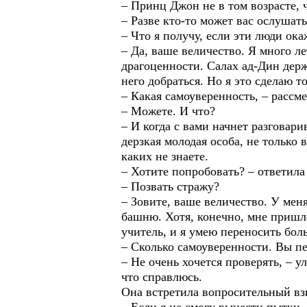
– Принц Джон не в том возрасте, 
– Разве кто-то может вас ослушать
– Что я получу, если эти люди ок
– Да, ваше величество. Я много л
драгоценности. Салах ад-Дин держ
него добраться. Но я это сделаю т
– Какая самоуверенность, – рассме
– Можете. И что?
– И когда с вами начнет разговари
дерзкая молодая особа, не только 
каких не знаете.
– Хотите попробовать? – ответила
– Позвать стражу?
– Зовите, ваше величество. У мен
башню. Хотя, конечно, мне пришло
учитель, и я умею переносить боль
– Сколько самоуверенности. Вы пе
– Не очень хочется проверять, – у
что справлюсь.
Она встретила вопросительный вз