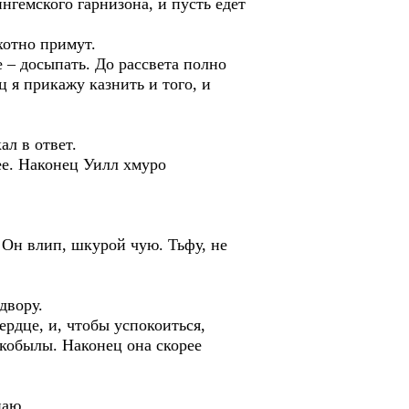
нгемского гарнизона, и пусть едет
хотно примут.
е – досыпать. До рассвета полно
ц я прикажу казнить и того, и
ал в ответ.
лее. Наконец Уилл хмуро
. Он влип, шкурой чую. Тьфу, не
двору.
ердце, и, чтобы успокоиться,
 кобылы. Наконец она скорее
наю.