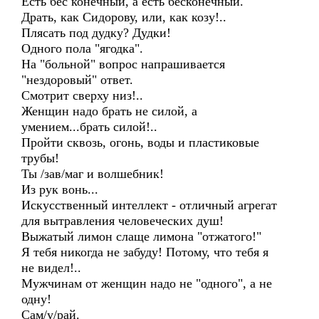
Есть бес конечный, а есть бесконечный.
Драть, как Сидорову, или, как козу!..
Плясать под дудку? Дудки!
Одного пола "ягодка".
На "больной" вопрос напрашивается
"нездоровый" ответ.
Смотрит сверху низ!..
Женщин надо брать не силой, а
умением...брать силой!..
Пройти сквозь, огонь, воды и пластиковые
трубы!
Ты /зав/маг и волшебник!
Из рук вонь...
Искусственный интеллект - отличный агрегат
для вытравления человеческих душ!
Выжатый лимон слаще лимона "отжатого!"
Я тебя никогда не забуду! Потому, что тебя я
не видел!..
Мужчинам от женщин надо не "одного", а не
одну!
Сам/у/рай.