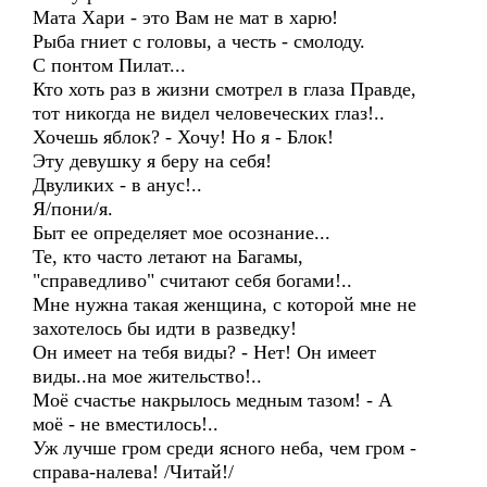
Мата Хари - это Вам не мат в харю!
Рыба гниет с головы, а честь - смолоду.
С понтом Пилат...
Кто хоть раз в жизни смотрел в глаза Правде,
тот никогда не видел человеческих глаз!..
Хочешь яблок? - Хочу! Но я - Блок!
Эту девушку я беру на себя!
Двуликих - в анус!..
Я/пони/я.
Быт ее определяет мое осознание...
Те, кто часто летают на Багамы,
"справедливо" считают себя богами!..
Мне нужна такая женщина, с которой мне не
захотелось бы идти в разведку!
Он имеет на тебя виды? - Нет! Он имеет
виды..на мое жительство!..
Моё счастье накрылось медным тазом! - А
моё - не вместилось!..
Уж лучше гром среди ясного неба, чем гром -
справа-налева! /Читай!/