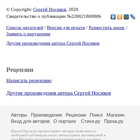
© Copyright:
Сергей Носиков
, 2020
Свидетельство о публикации №220021800886
Список читателей
/
Версия для печати
/
Разместить анонс
/
Заявить о нарушении
Другие произведения автора Сергей Носиков
Рецензии
Написать рецензию
Другие произведения автора Сергей Носиков
Авторы
Произведения
Рецензии
Поиск
Магазин
Вход для авторов
О портале
Стихи.ру
Проза.ру
Портал Проза.ру предоставляет авторам возможность
свободной публикации своих литературных произведений в
сети Интернет на основании
пользовательского договора
.