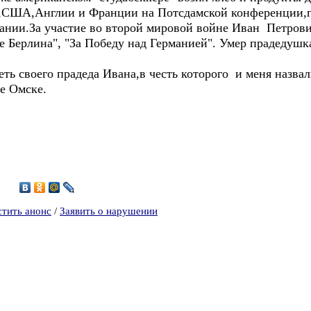
,США,Англии и Франции на Потсдамской конференции,г
ании.За участие во второй мировой войне Иван Петрови
е Берлина", "За Победу над Германией". Умер прадедуш
ь своего прадеда Ивана,в честь которого и меня назвал
де Омске.
5
стить анонс
/
Заявить о нарушении