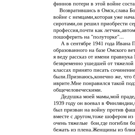
финнов потери в этой войне соста
Возвратившись в Омск,слава Богу
войне с немцами,которая уже нача
сиротами,он решил приобрести се
профессия,почти как летчик,автом
пошоферить на "полуторке"...
А в сентябре 1941 года Ивана Пе
образованного на базе Омского вет
я веду рассказ от имени правнук
безвременно ушедшей от тяжелой б
классах принято писать сочинение
были.Признаюсь,конечно же, что б
иврите.Мне понравился такой под
общечеловеческими.
Дедушка моей мамы,мой прадед Ив
1939 году он воевал в Финляндии
был призван на войну против фаши
вместе с другом,тоже шофером из
очень тяжелые бои,где погибли бо
бежать из плена.Женщины из ближ