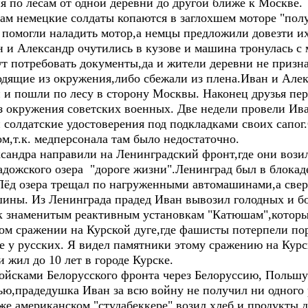
я по лесам от одной деревни до другой ближе к Москве.
немецкие солдаты копаются в заглохшем моторе "полу
 помогли наладить мотор,а немцы предложили довезти их
н и Александр очутились в кузове и машина тронулась с
ут потребовать документы,да и жители деревни не приз
одящие из окружения,либо сбежали из плена.Иван и Але
и и пошли по лесу в сторону Москвы. Наконец друзья п
з окружения советских военных. Две недели провели Ива
 солдатские удостоверения под подкладками своих сапог.
ом,т.к. медперсонала там было недостаточно.
дра направили на Ленинградский фронт,где они возил
дожского озера "дороге жизни".Ленинград был в блокаде
. Лёд озера трещал по нагруженными автомашинами,а све
ашины. Из Ленинграда прадед Иван вывозил голодных и б
знаменитым реактивным установкам "Катюшам",которые
вом сражении на Курской дуге,где фашисты потерпели п
е у русских. Я видел памятники этому сражению на Курс
 жил до 10 лет в городе Курске.
ками Белорусского фронта через Белоруссию, Польшу
ью,прадедушка Иван за всю войну не получил ни одного 
же американском "студабеккере" возил хлеб и продукты 