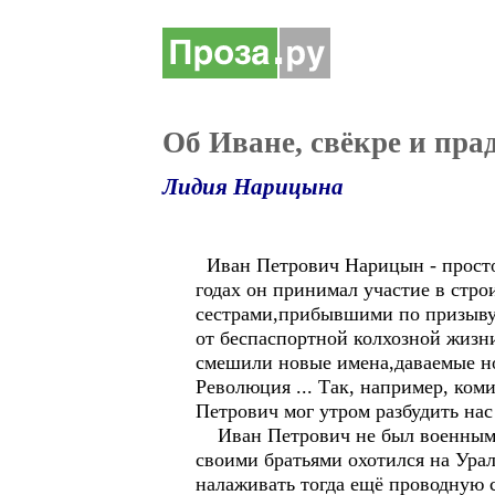
Об Иване, свёкре и пра
Лидия Нарицына
Иван Петрович Нарицын - простой 
годах он принимал участие в стро
сестрами,прибывшими по призыву 
от беспаспортной колхозной жизн
смешили новые имена,даваемые н
Революция ... Так, например, ком
Петрович мог утром разбудить на
Иван Петрович не был военным и 
своими братьями охотился на Урал
налаживать тогда ещё проводную