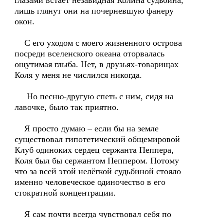
глазами встаёт незавидная Колина судьбина,
лишь глянут они на почерневшую фанеру
окон.
С его уходом с моего жизненного острова
посреди вселенского океана оторвалась
ощутимая глыба. Нет, в друзьях-товарищах
Коля у меня не числился никогда.
Но песню-другую спеть с ним, сидя на
лавочке, было так приятно.
Я просто думаю – если бы на земле
существовал гипотетический общемировой
Клуб одиноких сердец сержанта Пеппера,
Коля был бы сержантом Пеппером. Потому
что за всей этой нелёгкой судьбиной стояло
именно человеческое одиночество в его
стократной концентрации.
Я сам почти всегда чувствовал себя по