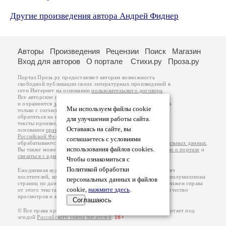
Другие произведения автора Андрей Фиднер
Авторы
Произведения
Рецензии
Поиск
Магазин
Вход для авторов
О портале
Стихи.ру
Проза.ру
Портал Проза.ру предоставляет авторам возможность
свободной публикации своих литературных произведений в
сети Интернет на основании
пользовательского договора
.
Все авторские права на произведения принадлежат авторам
и охраняются
законом
. Перепечатка произведений возможна
Мы используем файлы cookie
только с согласия его автора, к которому вы можете
обратиться на его авторской странице. Ответственность за
для улучшения работы сайта.
тексты произведений авторы несут самостоятельно на
Оставаясь на сайте, вы
основании
правил публикации
и
законодательства
Российской Федерации
. Данные пользователей
соглашаетесь с условиями
обрабатываются на основании
Политики обработки персональных данных
.
использования файлов cookies.
Вы также можете посмотреть более подробную
информацию о портале
и
связаться с администрацией
.
Чтобы ознакомиться с
Политикой обработки
Ежедневная аудитория портала Проза.ру – порядка 100 тысяч
посетителей, которые в общей сумме просматривают более полумиллиона
персональных данных и файлов
страниц по данным счетчика посещаемости, который расположен справа
cookie,
нажмите здесь
.
от этого текста. В каждой графе указано по две цифры: количество
просмотров и количество посетителей.
Соглашаюсь
© Все права принадлежат авторам, 2000-2026. Портал работает под
эгидой
Российского союза писателей
.
18+