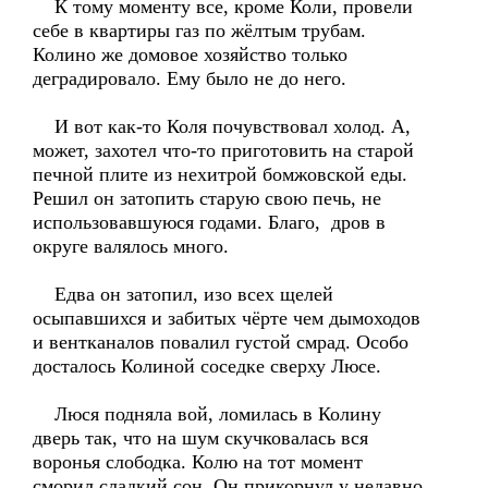
К тому моменту все, кроме Коли, провели
себе в квартиры газ по жёлтым трубам.
Колино же домовое хозяйство только
деградировало. Ему было не до него.
И вот как-то Коля почувствовал холод. А,
может, захотел что-то приготовить на старой
печной плите из нехитрой бомжовской еды.
Решил он затопить старую свою печь, не
использовавшуюся годами. Благо, дров в
округе валялось много.
Едва он затопил, изо всех щелей
осыпавшихся и забитых чёрте чем дымоходов
и вентканалов повалил густой смрад. Особо
досталось Колиной соседке сверху Люсе.
Люся подняла вой, ломилась в Колину
дверь так, что на шум скучковалась вся
воронья слободка. Колю на тот момент
сморил сладкий сон. Он прикорнул у недавно