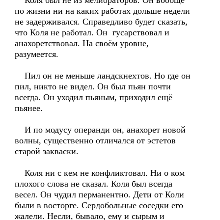
Коля был не из мелиораторов. Он вообще
по жизни ни на каких работах дольше недели
не задерживался. Справедливо будет сказать,
что Коля не работал. Он гусарствовал и
анахоретствовал. На своём уровне,
разумеется.
Пил он не меньше ландскнехтов. Но где он
пил, никто не видел. Он был пьян почти
всегда. Он уходил пьяным, приходил ещё
пьянее.
И по модусу операнди он, анахорет новой
волны, существенно отличался от эстетов
старой закваски.
Коля ни с кем не конфликтовал. Ни о ком
плохого слова не сказал. Коля был всегда
весел. Он чудил перманентно. Дети от Коли
были в восторге. Сердобольные соседки его
жалели. Несли, бывало, ему и сырым и