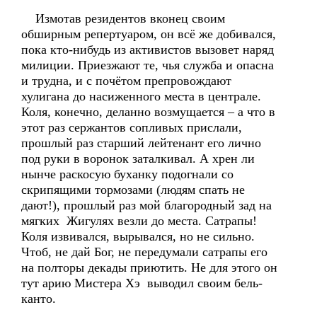
Измотав резидентов вконец своим
обширным репертуаром, он всё же добивался,
пока кто-нибудь из активистов вызовет наряд
милиции. Приезжают те, чья служба и опасна
и трудна, и с почётом препровождают
хулигана до насиженного места в централе.
Коля, конечно, деланно возмущается – а что в
этот раз сержантов сопливых прислали,
прошлый раз старший лейтенант его лично
под руки в воронок заталкивал. А хрен ли
нынче раскосую буханку подогнали со
скрипящими тормозами (людям спать не
дают!), прошлый раз мой благородный зад на
мягких Жигулях везли до места. Сатрапы!
Коля извивался, вырывался, но не сильно.
Чтоб, не дай Бог, не передумали сатрапы его
на полторы декады приютить. Не для этого он
тут арию Мистера Хэ выводил своим бель-
канто.