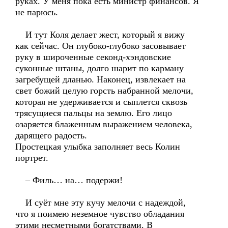
руках. У меня пока есть министр финансов. Я
не парюсь.
И тут Коля делает жест, который я вижу
как сейчас. Он глубоко-глубоко засовывает
руку в широченные секонд-хэндовские
суконные штаны, долго шарит по карману
загребущей дланью. Наконец, извлекает на
свет божий целую горсть набранной мелочи,
которая не удерживается и сыплется сквозь
трясущиеся пальцы на землю. Его лицо
озаряется блаженным выражением человека,
дарящего радость.
Простецкая улыбка заполняет весь Колин
портрет.
– Филь… на… подержи!
И суёт мне эту кучу мелочи с надеждой,
что я поимею неземное чувство обладания
этими несметными богатствами. В