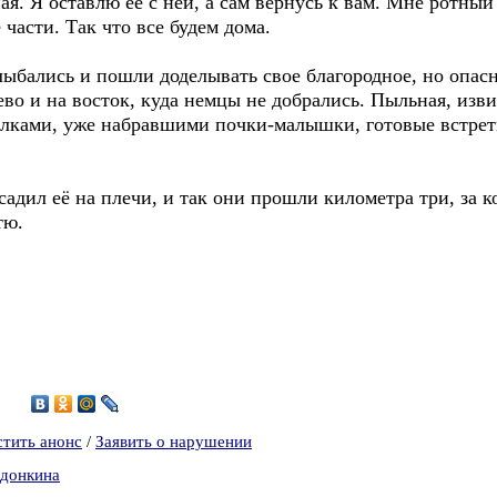
я. Я оставлю её с ней, а сам вернусь к вам. Мне ротный
части. Так что все будем дома.
ыбались и пошли доделывать свое благородное, но опасн
во и на восток, куда немцы не добрались. Пыльная, извил
лками, уже набравшими почки-малышки, готовые встре
садил её на плечи, и так они прошли километра три, за 
тю.
7
стить анонс
/
Заявить о нарушении
Адонкина