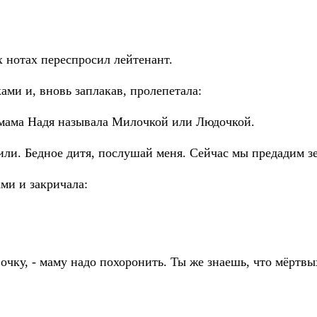
х нотах переспросил лейтенант.
ами и, вновь заплакав, пролепетала:
А мама Надя называла Милочкой или Людочкой.
осили. Бедное дитя, послушай меня. Сейчас мы предадим
ми и закричала:
вочку, - маму надо похоронить. Ты же знаешь, что мёртвы