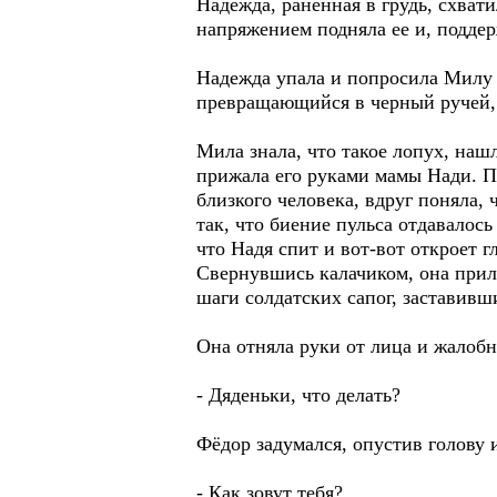
Надежда, раненная в грудь, схват
напряжением подняла ее и, поддер
Надежда упала и попросила Милу п
превращающийся в черный ручей,
Мила знала, что такое лопух, нашл
прижала его руками мамы Нади. По
близкого человека, вдруг поняла, 
так, что биение пульса отдавалос
что Надя спит и вот-вот откроет г
Свернувшись калачиком, она приль
шаги солдатских сапог, заставивш
Она отняла руки от лица и жалоб
- Дяденьки, что делать?
Фёдор задумался, опустив голову 
- Как зовут тебя?