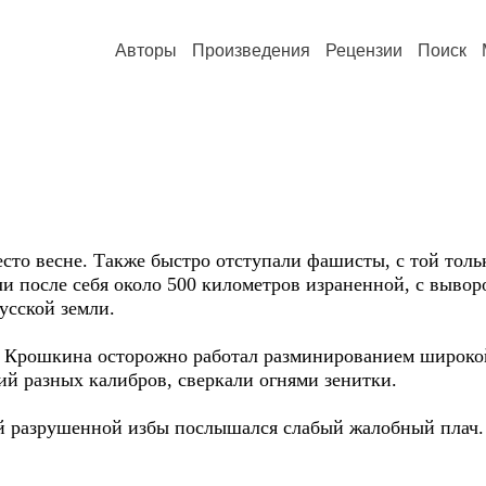
Авторы
Произведения
Рецензии
Поиск
есто весне. Также быстро отступали фашисты, с той толь
ли после себя около 500 километров израненной, с выво
усской земли.
 Крошкина осторожно работал разминированием широкой
й разных калибров, сверкали огнями зенитки.
ной разрушенной избы послышался слабый жалобный плач.