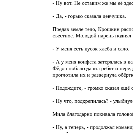
- Ну вот. Не оставим же мы её зд
- Да, - горько сказала девчушка.
Предав земле тело, Крошкин распо
съестное. Молодой парень поднял 
- У меня есть кусок хлеба и сало.
- А у меня конфета затерялась в ка
Фёдор поблагодарил ребят и перед
проглотила их и развернула обёрт
- Подождите, - громко сказал ещё о
- Ну что, подкрепилась? - улыбну
Мила благодарно покивала голово
- Ну, а теперь, - продолжал коман