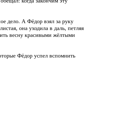
 обещал: когда закончим эту
ое дело. А Фёдор взял за руку
истая, она уходила в даль, петляя
тить весну красивыми жёлтыми
которые Фёдор успел вспомнить