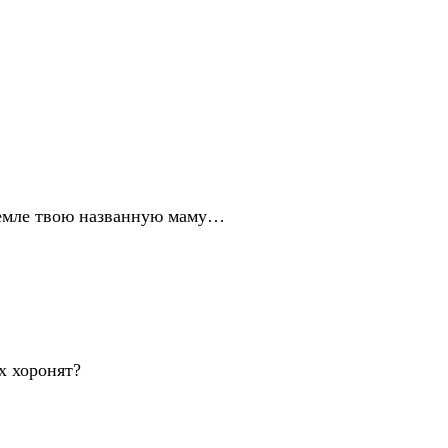
 земле твою названную маму…
х хоронят?