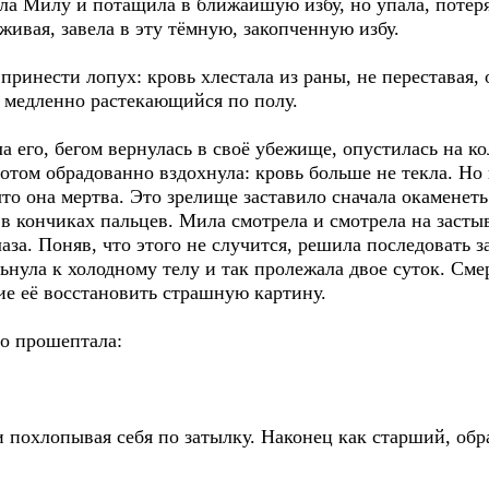
ила Милу и потащила в ближайшую избу, но упала, потер
живая, завела в эту тёмную, закопченную избу.
ринести лопух: кровь хлестала из раны, не переставая, 
 медленно растекающийся по полу.
а его, бегом вернулась в своё убежище, опустилась на к
том обрадованно вздохнула: кровь больше не текла. Но 
что она мертва. Это зрелище заставило сначала окаменеть
ь в кончиках пальцев. Мила смотрела и смотрела на засты
лаза. Поняв, что этого не случится, решила последовать
нула к холодному телу и так пролежала двое суток. Сме
ие её восстановить страшную картину.
но прошептала:
и похлопывая себя по затылку. Наконец как старший, обр