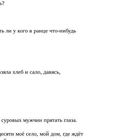
ь?
ь ли у кого в ранце что-нибудь
яла хлеб и сало, давясь,
 суровых мужчин прятать глаза.
десяти моё село, мой дом, где ждёт