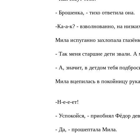
- Брошенка, - тихо ответила она.
-Ка-а-к? - взволнованно, на низки
Мила испуганно захлопала глазёнк
- Так меня старшие дети звали. 
- А, значит, в детдом тебя подбр
Мила вцепилась в покойницу рука
-Н-е-е-ет!
- Успокойся, - приобнял Фёдор де
- Да, - прошептала Мила.