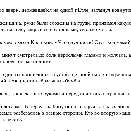
до двери, державшейся на одной пЕтле, заглянул вовнутр
 женщина, руки были сложены на груди, прижимая какую-
ла на тело, закрыв его ручонками, сколько могла.
ласково сказал Крошкин. - Что случилось? Это твоя мама?
о минут смотрела до боли взрослыми глазами и молчала, 
оставляя белые полоски.
ил один из пришедших с густой щетиной на лице мужчина,
ший немец и стал сбрасывать бомбы…
верь, закрыла лицо руками и перед ней ожила страшная к
з детдома. В первую кабину попал снаряд. Из разваливаю
 земле разбегались в разные стороны. Кто во вторую ма
 на месте.