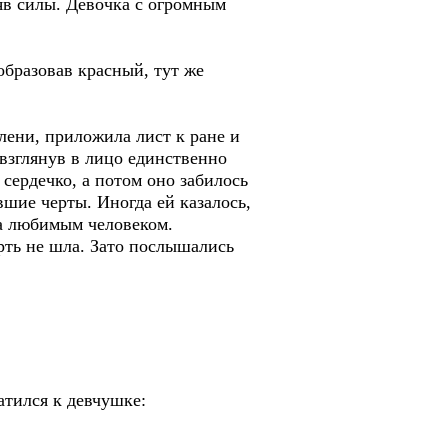
яв силы. Девочка с огромным
образовав красный, тут же
олени, приложила лист к ране и
взглянув в лицо единственно
 сердечко, а потом оно забилось
вшие черты. Иногда ей казалось,
 за любимым человеком.
рть не шла. Зато послышались
атился к девчушке: