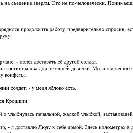
есь на съедение зверям. Это не по-человечески. Понимаеш
рядился продолжить работу, предварительно спросив, ест
руку:
рмане, - полез доставать её другой солдат.
ал гостинцы два дня не евшей девочке. Мила поспешно вз
ку конфеты.
дин солдат, - у меня яблоко есть.
лся Крошкин.
й и улыбнулась печальной, жалкой улыбкой, заставившей
дир, - я доставлю Люду к себе домой. Здесь километрах в 