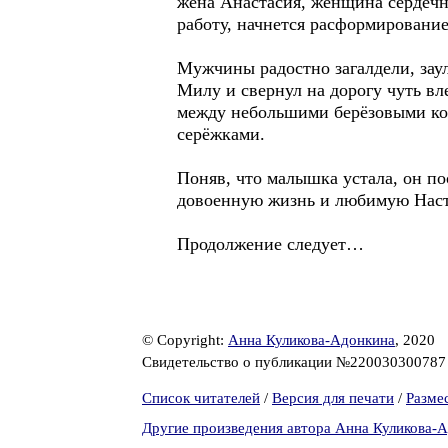
жена Анастасия, женщина сердечна
работу, начнется расформирование 
Мужчины радостно загалдели, заул
Милу и свернул на дорогу чуть вле
между небольшими берёзовыми ко
серёжками.
Поняв, что малышка устала, он по
довоенную жизнь и любимую Нас
Продолжение следует…
© Copyright:
Анна Куликова-Адонкина
, 2020
Свидетельство о публикации №22003030078
Список читателей
/
Версия для печати
/
Разме
Другие произведения автора Анна Куликова-