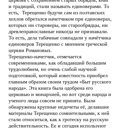
церковь с сохранением старых обрядов, книг
и традиций, стали называть единоверами. То
есть, Терещенко будучи сам из полтавских
хохлов обретался начетчиком при единоверах,
которых ни староверы, ни старообрядцы, ни
древлеправославные никогда не признавали.
То есть, дела табачные совпадали у начётчика
единоверов Терещенко с мнением греческой
церкви Романовых.
Терещенко-начетчик, отмечается
современниками, как обладавший большим
трудолюбием, но очень слабой научной
подготовкой, который известность приобрел
главным образом своим трудом «Быт русского
народа». Эта книга была одобрена его
церковью и монархией, но вот среди народа и
ученого люда совсем не принята. Были
обнаружены крупные недочеты её, делавшие
материалы Терещенко сомнительными, к ней
стали относиться, как к гротеску на русскую
действительность. Ее и сегодня используют