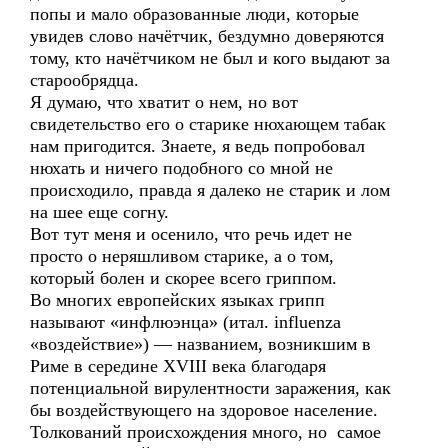
попы и мало образованные люди, которые
увидев слово начётчик, бездумно доверяются
тому, кто начётчиком не был и кого выдают за
старообрядца.
Я думаю, что хватит о нем, но вот
свидетельство его о старике нюхающем табак
нам пригодится. Знаете, я ведь попробовал
нюхать и ничего подобного со мной не
происходило, правда я далеко не старик и лом
на шее еще согну.
Вот тут меня и осенило, что речь идет не
просто о неряшливом старике, а о том,
который болен и скорее всего гриппом.
Во многих европейских языках грипп
называют «инфлюэнца» (итал. influenza
«воздействие») — названием, возникшим в
Риме в середине XVIII века благодаря
потенциальной вирулентности заражения, как
бы воздействующего на здоровое население.
Толкований происхождения много, но самое