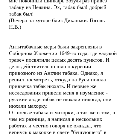
мне покойный шинкарь Зозуля раз привез
табаку из Нежина. Эх, табак был! добрый
табак был!
(Вечера на хуторе близ Диканьки. Гоголь
Н.В.)
Антитабачные меры были закреплены в
Соборном Уложении 1649-го года, где «адской
траве» посвятили целых десять пунктов. И
дело действительно шло о курении
привозного из Англии табака. Однако, я
решил посмотреть, откуда на Руси пошла
привычка табак нюхать. И первые же
исследования привели меня в изумление -
русские люди табак не нюхали никогда, они
нюхали махорку.
От пользе табака и махорки, а так же о том, в
чем их разница, я написал в нескольких
работах и честно говоря не ожидал, что
вернусь к махорке в свете "бушующего" в