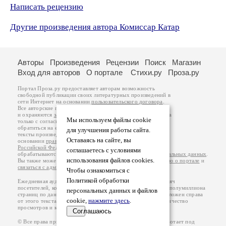
Написать рецензию
Другие произведения автора Комиссар Катар
Авторы
Произведения
Рецензии
Поиск
Магазин
Вход для авторов
О портале
Стихи.ру
Проза.ру
Портал Проза.ру предоставляет авторам возможность
свободной публикации своих литературных произведений в
сети Интернет на основании
пользовательского договора
.
Все авторские права на произведения принадлежат авторам
и охраняются
законом
. Перепечатка произведений возможна
Мы используем файлы cookie
только с согласия его автора, к которому вы можете
обратиться на его авторской странице. Ответственность за
для улучшения работы сайта.
тексты произведений авторы несут самостоятельно на
Оставаясь на сайте, вы
основании
правил публикации
и
законодательства
Российской Федерации
. Данные пользователей
соглашаетесь с условиями
обрабатываются на основании
Политики обработки персональных данных
.
использования файлов cookies.
Вы также можете посмотреть более подробную
информацию о портале
и
связаться с администрацией
.
Чтобы ознакомиться с
Политикой обработки
Ежедневная аудитория портала Проза.ру – порядка 100 тысяч
посетителей, которые в общей сумме просматривают более полумиллиона
персональных данных и файлов
страниц по данным счетчика посещаемости, который расположен справа
cookie,
нажмите здесь
.
от этого текста. В каждой графе указано по две цифры: количество
просмотров и количество посетителей.
Соглашаюсь
© Все права принадлежат авторам, 2000-2026. Портал работает под