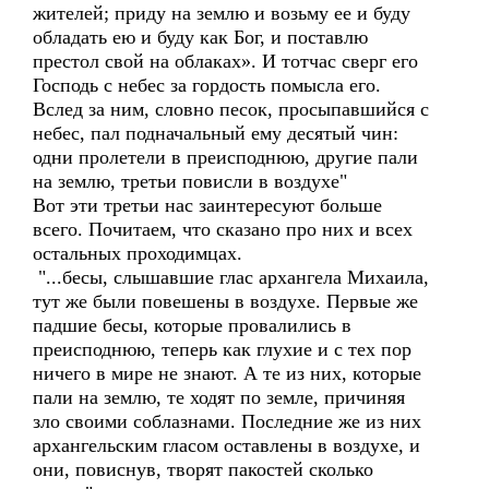
жителей; приду на землю и возьму ее и буду
обладать ею и буду как Бог, и поставлю
престол свой на облаках». И тотчас сверг его
Господь с небес за гордость помысла его.
Вслед за ним, словно песок, просыпавшийся с
небес, пал подначальный ему десятый чин:
одни пролетели в преисподнюю, другие пали
на землю, третьи повисли в воздухе"
Вот эти третьи нас заинтересуют больше
всего. Почитаем, что сказано про них и всех
остальных проходимцах.
"...бесы, слышавшие глас архангела Михаила,
тут же были повешены в воздухе. Первые же
падшие бесы, которые провалились в
преисподнюю, теперь как глухие и с тех пор
ничего в мире не знают. А те из них, которые
пали на землю, те ходят по земле, причиняя
зло своими соблазнами. Последние же из них
архангельским гласом оставлены в воздухе, и
они, повиснув, творят пакостей сколько