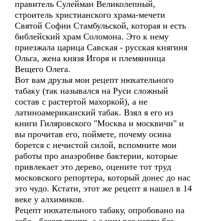
правитель Сулейман Великолепный,
строитель христианского храма-мечети
Святой Софии Стамбульской, которая и есть
библейский храм Соломона. Это к нему
приезжала царица Савская - русская княгиня
Ольга, жена князя Игоря и племянница
Вещего Олега.
Вот вам друзья мои рецепт нюхательного
табаку (так назывался на Руси сложный
состав с растертой махоркой), а не
латиноамериканский табак. Взял я его из
книги Гиляровского "Москва и москвичи" и
вы прочитав его, поймете, почему осина
борется с нечистой силой, вспомните мои
работы про анаэробнве бактерии, которые
привлекает это дерево, оцените тот труд
московского репортера, который донес до нас
это чудо. Кстати, этот же рецепт я нашел в 14
веке у алхимиков.
Рецепт нюхательного табаку, опробовано на