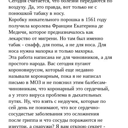
Сегодня считается, что болезни передаются по
воздуху. Да, это правда, вот только не с
понюшкой табаку в носу.
Коробку нюхательного порошка в 1561 году
получила королева Франции Екатерина де
Медичи, которое предназначалось как
лекарство от мигрени. Но там был именно
табак - снафф, для попы, а не для носа. Для
носа нужна махорка и только махорка.
Эта работа написана не для чиновников, а для
простого народа. Вас сегодня пугают
короновирусом, который еще недавно
называли коронарным, пока я не написал
письмо в МОЗ и не пояснил этим балбесам-
чиновникам, что коронарный это сердечный,
а у этого вируса проблема в дыхательных
путях. Ну, что взять с недоучек, которые по
сей день не понимают, что все сердечно-
сосудистые заболевания это осложнения
после гриппа и что сосуды поражаются не
изнутри, а снаружи? Я вам открою секрет -