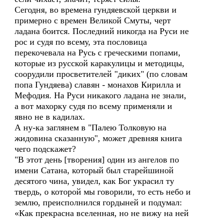
Сегодня, во времена гундяевской церкви и
примерно с времен Великой Смуты, черт
ладана боится. Последний никогда на Руси не
рос и судя по всему, эта пословица
перекочевала на Русь с греческими попами,
которые из русской каракулицы и методицы,
соорудили просветителей "диких" (по словам
попа Гундяева) славян - монахов Кирилла и
Мефодия. На Руси никакого ладана не знали,
а вот махорку судя по всему применяли и
явно не в кадилах.
А ну-ка заглянем в "Палею Толковую на
жидовина сказанную", может древняя книга
чего подскажет?
"В этот день [творения] один из ангелов по
имени Сатана, который был старейшиной
десятого чина, увидел, как Бог украсил ту
твердь, о которой мы говорили, то есть небо и
землю, преисполнился гордыней и подумал:
«Как прекрасна вселенная, но не вижу на ней