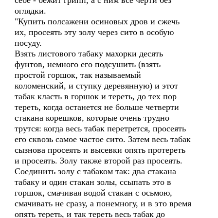
себе - бежит грипп, а с ним все черти без
оглядки.
"Купить полсажени осиновых дров и сжечь
их, просеять эту золу через сито в особую
посуду.
Взять листового табаку махорки десять
фунтов, немного его подсушить (взять
простой горшок, так называемый
коломенский, и ступку деревянную) и этот
табак класть в горшок и тереть, до тех пор
тереть, когда останется не больше четверти
стакана корешков, которые очень трудно
трутся: когда весь табак перетрется, просеять
его сквозь самое частое сито. Затем весь табак
сызнова просеять и высевки опять протереть
и просеять. Золу также второй раз просеять.
Соединить золу с табаком так: два стакана
табаку и один стакан золы, ссыпать это в
горшок, смачивая водой стакан с осьмою,
смачивать не сразу, а понемногу, и в это время
опять тереть, и так тереть весь табак до