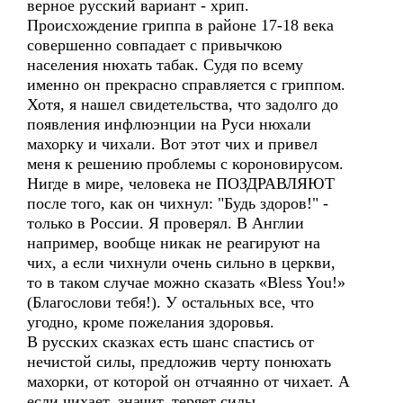
верное русский вариант - хрип.
Происхождение гриппа в районе 17-18 века
совершенно совпадает с привычкою
населения нюхать табак. Судя по всему
именно он прекрасно справляется с гриппом.
Хотя, я нашел свидетельства, что задолго до
появления инфлюэнции на Руси нюхали
махорку и чихали. Вот этот чих и привел
меня к решению проблемы с короновирусом.
Нигде в мире, человека не ПОЗДРАВЛЯЮТ
после того, как он чихнул: "Будь здоров!" -
только в России. Я проверял. В Англии
например, вообще никак не реагируют на
чих, а если чихнули очень сильно в церкви,
то в таком случае можно сказать «Bless You!»
(Благослови тебя!). У остальных все, что
угодно, кроме пожелания здоровья.
В русских сказках есть шанс спастись от
нечистой силы, предложив черту понюхать
махорки, от которой он отчаянно от чихает. А
если чихает, значит, теряет силы.