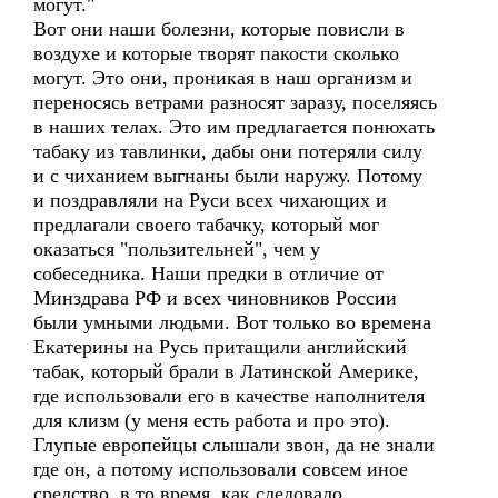
могут."
Вот они наши болезни, которые повисли в
воздухе и которые творят пакости сколько
могут. Это они, проникая в наш организм и
переносясь ветрами разносят заразу, поселяясь
в наших телах. Это им предлагается понюхать
табаку из тавлинки, дабы они потеряли силу
и с чиханием выгнаны были наружу. Потому
и поздравляли на Руси всех чихающих и
предлагали своего табачку, который мог
оказаться "пользительней", чем у
собеседника. Наши предки в отличие от
Минздрава РФ и всех чиновников России
были умными людьми. Вот только во времена
Екатерины на Русь притащили английский
табак, который брали в Латинской Америке,
где использовали его в качестве наполнителя
для клизм (у меня есть работа и про это).
Глупые европейцы слышали звон, да не знали
где он, а потому использовали совсем иное
средство, в то время, как следовало