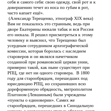
себя и самого себя: свою одежду, свой рот и к
довершению течет из носа по губам в рот,
часто капает ещё».
(Александр Терещенко, этнограф XIX века)
Вам не показалось это странным, ведь при
дворе Екатерины нюхали табак и вся Россия
его нюхала. Я решил присмотреться к этому
человеку и выяснил, что Терещенко был
усердным сотрудником археографической
комиссии, которая боролась с наследием
староверов и он являлся начетчиком
созданной при романовской церкви унии,
примерно такой, как ныне существует при
РПЦ, где нет ни одного старовера. В 1800
году для старообрядцев, перешедших под
юрисдикцию РПЦ, но сохранивших всю
дореформенную обрядность, митрополитом
Платоном (Левшиным) были учреждены
«пункты о единоверии». Самих же
старообрядцев, перешедших в Синодальную