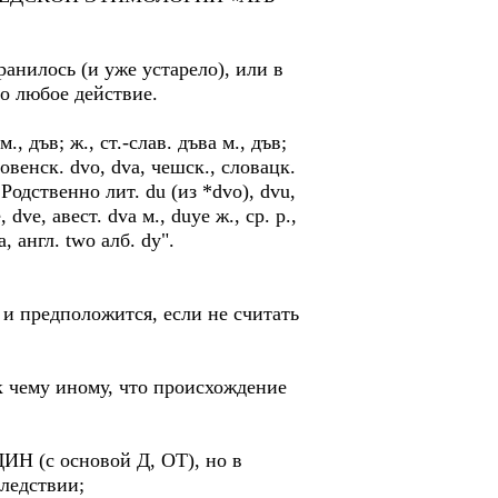
ранилось (и уже устарело), или в
го любое действие.
, дъв; ж., ст.-слав. дъва м., дъв;
 словенск. dvo, dva, чешск., словацк.
 Родственно лит. du (из *dvo), dvu,
 dve, авест. dva м., duye ж., ср. р.,
a, англ. two алб. dy".
 и предположится, если не считать
к чему иному, что происхождение
ДИН (с основой Д, ОТ), но в
ледствии;