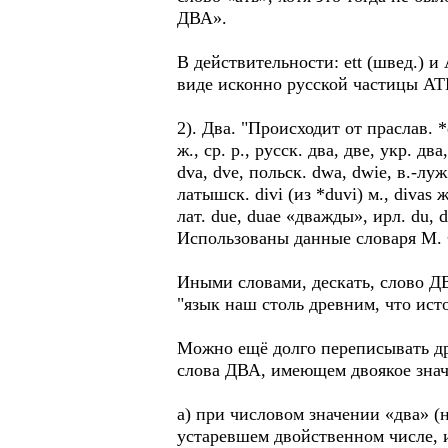
ДВА».
В действительности: ett (швед.) и
виде исконно русской частицы АТЬ 
2). Два. "Происходит от праслав. *d
ж., ср. р., русск. два, две, укр. два
dva, dve, польск. dwa, dwie, в.-лу
латышск. divi (из *duvi) м., divas ж
лат. due, duae «дважды», ирл. du, dau
Использованы данные словаря М.
Иными словами, дескать, слово ДВ
"язык наш столь древним, что ист
Можно ещё долго переписывать др
слова ДВА, имеющем двоякое знач
а) при числовом значении «два» (
устаревшем двойственном числе, 