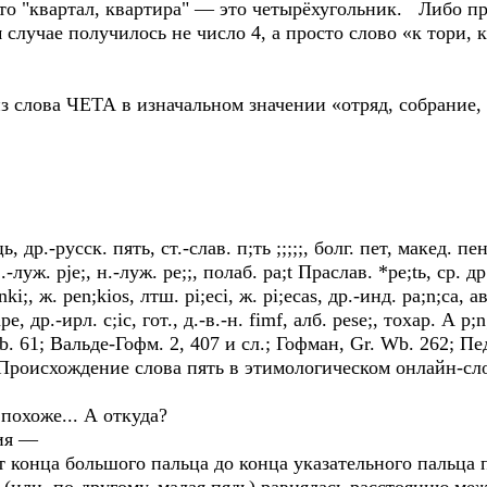
что "квартал, квартира" — это четырёхугольник. Либо про
ом случае получилось не число 4, а просто слово «к тори
 слова ЧЕТА в изначальном значении «отряд, собрание,
ць, др.-русск. пять, ст.-слав. п;ть ;;;;;, болг. пет, макед. пе
 в.-луж. рjе;, н.-луж. pe;;, полаб. pa;t Праслав. *рe;tь, ср. д
;, ж. pen;kios, лтш. рi;есi, ж. рi;есаs, др.-инд. ра;n;са, авес
mре, др.-ирл. с;iс, гот., д.-в.-н. fimf, алб. реsе;, тохар. А 
. 61; Вальде-Гофм. 2, 407 и сл.; Гофман, Gr. Wb. 262; Пед
." Происхождение слова пять в этимологическом онлайн-с
похоже... А откуда?
ия —
т конца большого пальца до конца указательного пальц