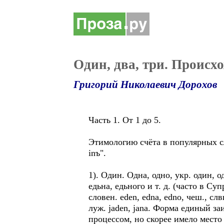
Один, два, три. Происх
Григорий Николаевич Дорохов
Часть 1. От 1 до 5.
Этимологию счёта в популярных сл
inъ".
1). Один. Одна, одно, укр. один, од
едьна, едьного и т. д. (часто в Суп
словен. edеn, edna, edno, чеш., слвц
луж. jaden, jаnа. Форма единый заи
процессом, но скорее имело место 