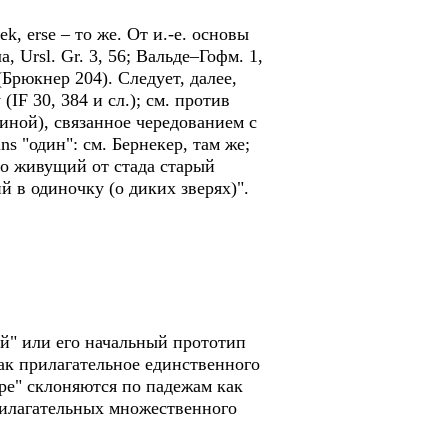
еk, erse – то же. От и.-е. основы
а, Ursl. Gr. 3, 56; Вальде–Гофм. 1,
(Брюкнер 204). Следует, далее,
(IF 30, 384 и сл.); см. против
м. иной), связанное чередованием с
ains "один": см. Бернекер, там же;
ьно живущий от стада старый
ий в одиночку (о диких зверях)".
й" или его начальный прототип
ак прилагательное единственного
ыре" склоняются по падежам как
рилагательных множественного