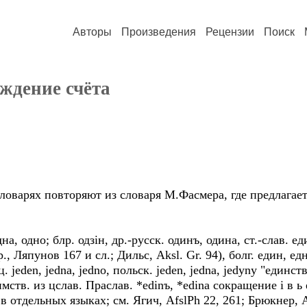
Авторы
Произведения
Рецензии
Поиск
ождение счёта
оварях повторяют из словаря М.Фасмера, где предлагает
на, одно; блр. одзiн, др.-русск. одинъ, одина, ст.-слав. е
р., Ляпунов 167 и сл.; Дильс, Aksl. Gr. 94), болг. един, едн
. jeden, jedna, jedno, польск. jeden, jedna, jedyny "единств
мств. из цслав. Праслав. *edinъ, *edina сокращение i в ь
в отдельных языках; см. Ягич, AfslPh 22, 261; Брюкнер, A