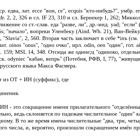
р. едва, лат. ессе "вон, се", ecquis "кто-нибудь?", умбр. еr
. 2, 2, 326 и сл. IF 23, 310 и сл. Бернекер 1, 262; Миккол
жение со ст.-слав. еда "разве, ли", др.-инд. уаd; "если" 
s; "начало", вопреки Уленбеку (Aind. Wb. 21), Ван-Вейку 
р, "Slavia", 2, 560. Вторая часть заключает в себе *inъ (с
ат. оinоs "onus", "одно очко", ирл. odin, оеn "один", гот. 
Eit. 159; МSL 14, 348. Отсюда же одине;ц "одиноко, отдел
ск. оdуniес "кабан, вепрь" (Потебня, РФВ, I, 77), "живущ
русского языка Макса Фасмера.
 из ОТ + ИН (суффикс), где
динения.
ИН - это сокращение имени прилагательного "отделённы
ьно, ведь склоняется по падежам числительное "один" к
одному. В то же время имена числительные "два, три, чет
го числа, и, вероятно, произошли сокращением имён п