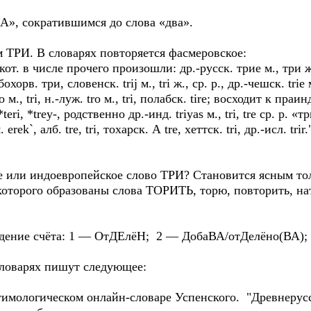
А», сократившимся до слова «два».
м ТРИ. В словарях повторяется фасмеровское:
кот. в числе прочего произошли: др.-русск. трие м., три ж. 
хорв. три, словенск. trij м., tri ж., ср. р., др.-чешск. triе м.
о м., tri, н.-луж. trо м., tri, полабск. tire; восходит к праин
eri, *trey-, родственно др.-инд. triyas м., tri, trе ср. р. «тр
 арм. еrеk`, алб. tre, tri, тохарск. А tre, хеттск. tri, др.-исл
ое или индоевропейское слово ТРИ? Становится ясным то
которого образованы слова ТОРИТЬ, торю, повторить, нат
дение счёта: 1 — ОтДЕлёН; 2 — ДобаВА/отДелёно(ВА); 
словарях пишут следующее:
тимологическом онлайн-словаре Успенского. "Древнерус