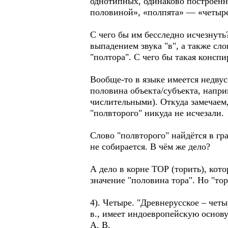
однотипных, одинаково построенн
половиной», «полпята» — «четыре
С чего бы им бесследно исчезнуть?
выпадением звука "в", а также сл
"полтора". С чего бы такая консп
Вообще-то в языке имеется недвус
половина объекта/субъекта, напри
числительными). Откуда замечаем,
"полвторого" никуда не исчезали.
Слово "полвторого" найдётся в гр
не собирается. В чём же дело?
А дело в корне ТОР (торить), кото
значение "половина тора". Но "торь
4). Четыре. "Древнерусское – чет
в., имеет индоевропейскую основу
А. В.