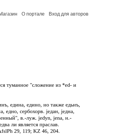
Магазин
О портале
Вход для авторов
ся туманное "сложение из *еd- и
динъ, едина, едино, но также едьнъ,
а, едно, сербохорв. jедан, jедна,
енный", в.-луж. jedyn, jеnа, н.-
 едва ли является праслав.
fslPh 29, 119; KZ 46, 204.