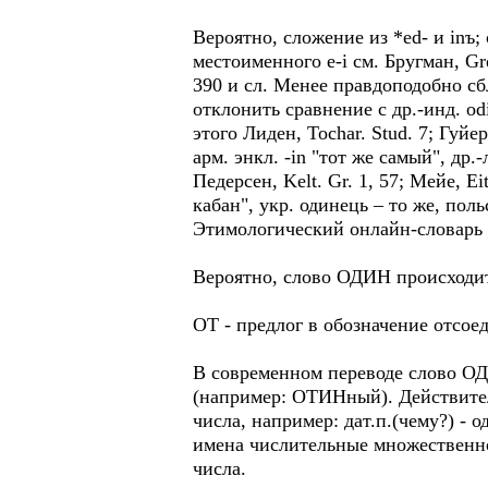
Вероятно, сложение из *еd- и inъ; с
местоименного е-i см. Бругман, Grdr
390 и сл. Менее правдоподобно сбли
отклонить сравнение с др.-инд. odi
этого Лиден, Тосhаr. Stud. 7; Гуйе
арм. энкл. -in "тот же самый", др.-л
Педерсен, Kelt. Gr. 1, 57; Мейе, 
кабан", укр. одинець – то же, поль
Этимологический онлайн-словарь 
Вероятно, слово ОДИН происходит
ОТ - предлог в обозначение отсое
В современном переводе слово ОД
(например: ОТИНный). Действител
числа, например: дат.п.(чему?) - 
имена числительные множественно
числа.