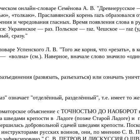
ическом онлайн-словаре Семёнова А. В. "Древнерусское — 
ю», «толкаю». Праславянский корень razъ образовался о
дарения и чередования гласных. Время появления слова в 
я: Украинское — раз. Польское — raz. Чешское — raz (уда
вый, сразу."
оваре Успенского Л. В. "Того же корня, что «резать», в 
» — «волна» (см.). Наверное, вначале слово значило «оди
разъединения (развязать, разъехаться) или означать уни
аз" означает "отделённый, разделённый", т.е. имеет то же
орматорское объяснение с ТОЧНОСТЬЮ ДО НАОБОРОТ в в
а шведами крепости в Ладоге (позже Старой Ладоге) и
вершилась добровольной сдачей шведами крепости. Пос
 инструкторами русских воинов, они, по мнению С. В. П
не было зафиксировано." С. В. ПЕТРОВ И ДИСКУССИЯ