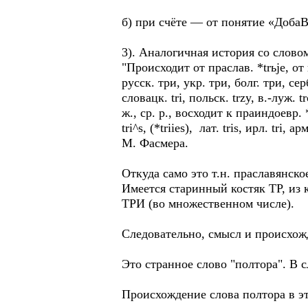
б) при счёте — от понятие «ДобаВ
3). Аналогичная история со слово
"Происходит от праслав. *trьje, от 
русск. три, укр. три, болг. три, сербо
словацк. tri, польск. trzy, в.-луж. tr
ж., ср. р., восходит к праиндоевр. *t
tri^s, (*triies), лат. tris, ирл. tri,
М. Фасмера.
Откуда само это т.н. праславянск
Имеется старинный костяк ТР, из 
ТРИ (во множественном числе).
Следовательно, смысл и происхож
Это странное слово "полтора". В 
Происхождение слова полтора в э