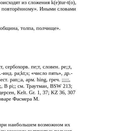
исходят из сложения k(e)tur-t(o),
, к повторённому». Иными словами
 община, толпа, полчище».
нт, сербохорв. пе;т, словен. ре;;t,
р.-инд. pa;kt;s; «число пять», др.-
т. раn;;а, арм. hing, греч. ;;;;;,
р;n;, В pi;; см. Траутман, ВSW 213;
ерсен, Kelt. Gr. 1, 37; KZ 36, 307
ловаре Фасмера М.
а при наибольшем возможном их