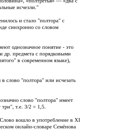
оловина», «полтретья» — «два с
альные исчезли."
енилось и стало "полтора" с
анде синхронно со словом
меют однозначное понятие - это
ли др. предмета с порядковыми
пятого" в современном языке),
 в слово "полтора" или исчезать
нозначно слово "полтора" имеет
ри", т.е. 3/2 = 1,5.
. Слово вошло в употребление в XI
ическом онлайн-словаре Семёнова