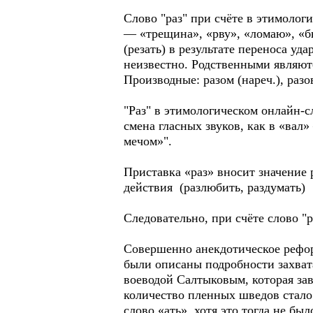
Слово "раз" при счёте в этимолог
— «трещина», «рву», «ломаю», «бь
(резать) в результате переноса у
неизвестно. Родственными являютс
Производные: разом (нареч.), разо
"Раз" в этимологическом онлайн-сл
смена гласных звуков, как в «вал
мечом»".
Приставка «раз» вносит значение 
действия (разлюбить, раздумать)
Следовательно, при счёте слово "р
Совершенно анекдотическое реф
были описаны подробности захват
воеводой Салтыковым, которая за
количество пленных шведов стало
слово «ать», хотя это тогда 