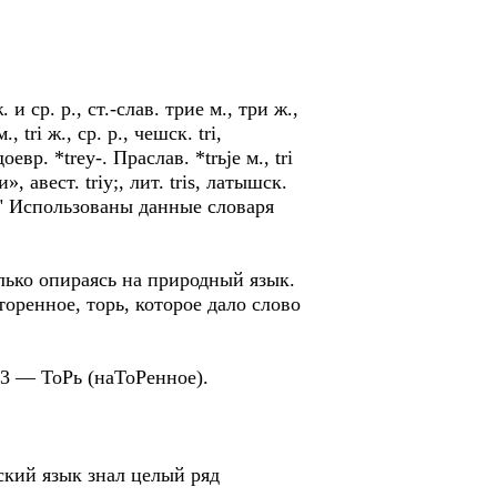
и ср. р., ст.-слав. трие м., три ж.,
, tri ж., ср. р., чешск. tri,
доевр. *trey-. Праслав. *trьje м., tri
и», авест. triу;, лит. tris, латышск.
. trir." Использованы данные словаря
лько опираясь на природный язык.
оренное, торь, которое дало слово
3 — ТоРь (наТоРенное).
ский язык знал целый ряд