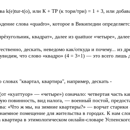
k(e)tur-t(o), или К + ТР (к тори/три) = 1 + 3, или добав
дение слова «quadro», которое в Википедии определяетс
рёхугольник, квадрат», далее из quattuor «четыре», дале
стественно, дескать, неведомо как/откуда и почему... из 
увидим, что слово «квадро» (4 = 3+1) — это всего лишь д
словах "квартал, квартира", например, дескать -
(от «куаттуор» — «четыре») означало: четвертая часть ка
бую повинность, вид налога, — военный постой, предост
ва: «Что ж мы, на зимние квартиры?» — ворчат старики 
е наемное помещение для жительства в городах. К нам сло
 квартира в этимологическом онлайн-словаре Успенского