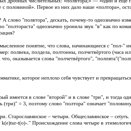
ых дробных числительных: «полвтора;» — «один и еще п
 с половиной». Первое из них дало наше «полтора», ост
 А слово "полвтора", дескать, почему-то однозначно изм
ово "полтораста" однозначно уронила звук "в" как по ком
ирация?
мысленное понятие, что слова, начинающиеся с "пол-" и
мер: полвека, полдела, полтонны, полчетвёртого (часа и
 что, оказывается слова "полчетвёртого", "полпята"("пол
амматике, которое неплохо себя чувствует и превращаться
рый имеется в слове "второй" и в слове "три", и тогда од
 (три)" = 3, поэтому слово "полтора" означает "половину т
ыри. Старославянское – четыри. Общеславянское – cetyrъ
 k(e)tur-t(o)-." Происхождение слова четыре в этимолог