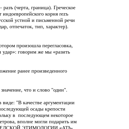
разъ (черта, граница). Греческое
т индоевропейского корня rezъ
русской устной и письменной речи
р, отпечаток, тип, характер).
котором произошла перегласовка,
н удар»: говорим же мы «разить
чтожение ранее произведенного
 значение, что и слово "один".
иде: "В качестве аргументации
 последующей осады крепости
кольку в последующем некоторое
етрова, вполне могли подарить им
 О ШВЕДСКОЙ ЭТИМОЛОГИИ «АТЬ-