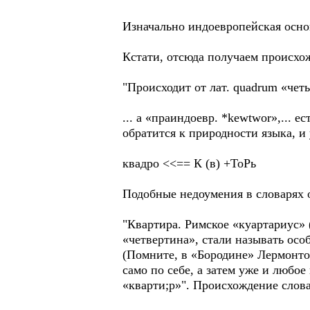
Изначально индоевропейская основа 
Кстати, отсюда получаем происхож
"Происходит от лат. quadrum «четы
... а «праиндоевр. *kewtwor»,... е
обратится к природности языка, и 
квадро <<== К (в) +ТоРь
Подобные недоумения в словарях о 
"Квартира. Римское «куартариус» 
«четвертина», стали называть осо
(Помните, в «Бородине» Лермонто
само по себе, а затем уже и любо
«кварти;р»". Происхождение слова