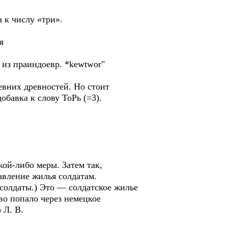
а к числу «три».
я
е из праиндоевр. *kewtwor"
древних древностей. Но стоит
обавка к слову ТоРь (=3).
кой-либо меры. Затем так,
авление жилья солдатам.
солдаты.) Это — солдатское жилье
во попало через немецкое
 Л. В.