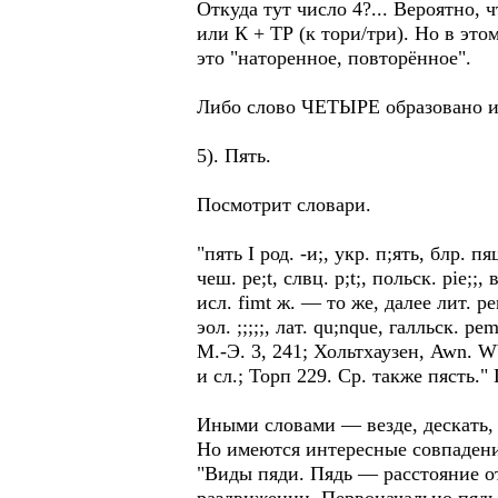
Откуда тут число 4?... Вероятно, 
или К + ТР (к тори/три). Но в эт
это "наторенное, повторённое".
Либо слово ЧЕТЫРЕ образовано из
5). Пять.
Посмотрит словари.
"пять I род. -и;, укр. п;ять, блр. пя
чеш. pe;t, слвц. р;t;, польск. pie;;,
исл. fimt ж. — то же, далее лит. penki
эол. ;;;;;, лат. qu;nque, галльск. ре
М.-Э. 3, 241; Хольтхаузен, Awn. Wb
и сл.; Торп 229. Ср. также пясть
Иными словами — везде, дескать, 
Но имеются интересные совпаден
"Виды пяди. Пядь — расстояние о