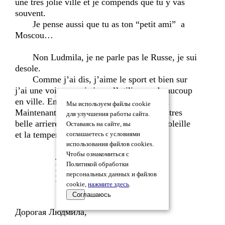
une tres jolie ville et je compends que tu y vas
souvent.
Je pense aussi que tu as ton “petit ami” a
Moscou…
Non Ludmila, je ne parle pas le Russe, je sui
desole.
Comme j’ai dis, j’aime le sport et bien sur
j’ai une voiture mais je ne l’utilise pas beaucoup
en ville. En general, je respecte l'ecologie.
Мы используем файлы cookie
Maintenant, en FRANCE nous avons une tres
для улучшения работы сайта.
belle arriere l'automne en le temps est ensoleille
Оставаясь на сайте, вы
et la temperature agreable.
соглашаетесь с условиями
использования файлов cookies.
Чтобы ознакомиться с
Je t’enbrasse tenderment.
Политикой обработки
I kiss you tenderly.
персональных данных и файлов
Marc.
cookie,
нажмите здесь
.
Соглашаюсь
Дорогая Людмила,