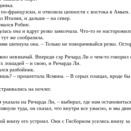
цинка.
 по-французски, и отвозила ценности с востока в Амье
до Италии, и дальше – на север.
имался Робин.
улась она и вдруг резко замолчала. Что-то ее насторожил
 тут же сообразила.
ами шепнула она. – Только не поворачивайся резко. Осто
овно невзначай. Впереди сэр Ричард Ли о чем-то говорил
х лошадей – и свою, и Ричарда Ли.
ался разбойник.
дишь? – прошептала Ясмина. – В серых плащах, вроде бы 
страивались на ночлег.
ом указала на Ричарда Ли, – выбирал, где нам остановить
лянули туда, он сказал, что внутри все ужасно, и мы дви
ой внизу его устроил. Они с Гисборном уселись внизу з