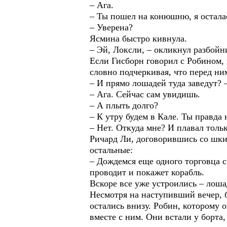
– Ага.
– Ты пошел на конюшню, я осталас
– Уверена?
Ясмина быстро кивнула.
– Эй, Локсли, – окликнул разбойн
Если Гисборн говорил с Робином, 
словно подчеркивая, что перед ни
– И прямо лошадей туда заведут? 
– Ага. Сейчас сам увидишь.
– А плыть долго?
– К утру будем в Кале. Ты правда
– Нет. Откуда мне? И плавал только
Ричард Ли, договорившись со шкип
остальные:
– Дождемся еще одного торговца с
проводит и покажет корабль.
Вскоре все уже устроились – лоша
Несмотря на наступивший вечер, б
остались внизу. Робин, которому 
вместе с ним. Они встали у борта