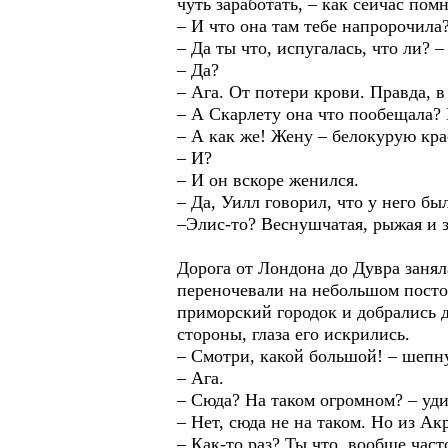
чуть заработать, – как сейчас пом
– И что она там тебе напророчила
– Да ты что, испугалась, что ли? 
– Да?
– Ага. От потери крови. Правда, в
– А Скарлету она что пообещала
– А как же! Жену – белокурую кра
– И?
– И он вскоре женился.
– Да, Уилл говорил, что у него бы
–Элис-то? Веснушчатая, рыжая и зе
Дорога от Лондона до Дувра занял
переночевали на небольшом посто
приморский городок и добрались д
стороны, глаза его искрились.
– Смотри, какой большой! – шепну
– Ага.
– Сюда? На таком огромном? – уд
– Нет, сюда не на таком. Но из А
– Как-то раз? Ты что, вообще част