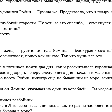
ню, хорошенькая такая была гадалочка, ладная, грудастень
?
– удивился Робин. – Ерунда же. Предсказала, что я помру 
 глубокой старости. Ну хоть за это спасибо, – усмехнулся
? Помнишь?
сотку.
ла жена, – грустно кивнула Ясмина. – Белокурая красотка
леноглазая, прямо как он сам. Так что чушь все это.
а у путников почти два дня, как и рассчитывала королев
ялом дворе, к вечеру следующего дня въехали в малень
о порта. Робин, никогда еще не бывавший на море, заин
л он Ясмине, указывая на один из кораблей. – Ты когда-
ивился разбойник.
кры в Лимассол и дальше плыла как-то раз на здоровенном
о бывала в море?