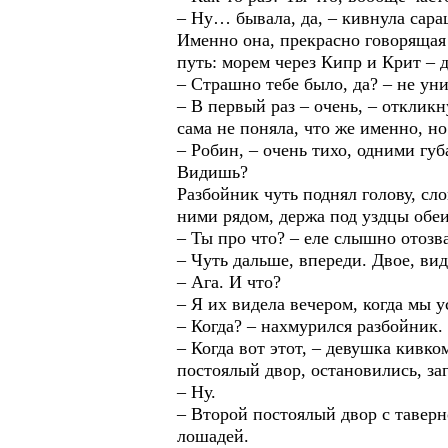
– Ну… бывала, да, – кивнула сара
Именно она, прекрасно говорящая
путь: морем через Кипр и Крит – 
– Страшно тебе было, да? – не ун
– В первый раз – очень, – откликн
сама не поняла, что же именно, но
– Робин, – очень тихо, одними губ
Видишь?
Разбойник чуть поднял голову, сл
ними рядом, держа под уздцы обеи
– Ты про что? – еле слышно отозв
– Чуть дальше, впереди. Двое, ви
– Ага. И что?
– Я их видела вечером, когда мы у
– Когда? – нахмурился разбойник.
– Когда вот этот, – девушка кивк
постоялый двор, остановились, заг
– Ну.
– Второй постоялый двор с таверн
лошадей.