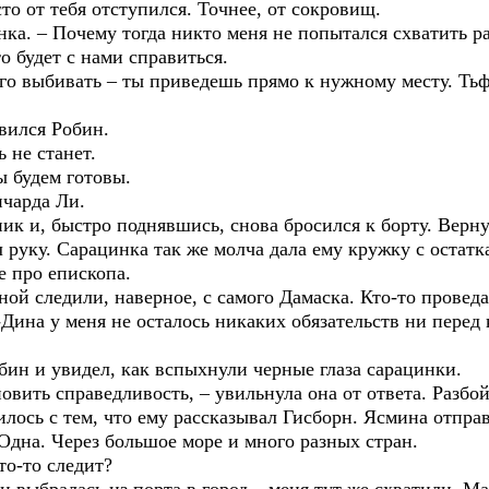
то от тебя отступился. Точнее, от сокровищ.
ка. – Почему тогда никто меня не попытался схватить ра
о будет с нами справиться.
его выбивать – ты приведешь прямо к нужному месту. Тьфу
ивился Робин.
 не станет.
ы будем готовы.
ичарда Ли.
ник и, быстро поднявшись, снова бросился к борту. Вер
руку. Сарацинка так же молча дала ему кружку с остатк
е про епископа.
мной следили, наверное, с самого Дамаска. Кто-то проведа
Дина у меня не осталось никаких обязательств ни перед к
бин и увидел, как вспыхнули черные глаза сарацинки.
овить справедливость, – увильнула она от ответа. Разбой
илось с тем, что ему рассказывал Гисборн. Ясмина отпра
Одна. Через большое море и много разных стран.
то-то следит?