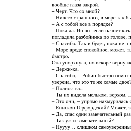
вообще глаза закрой.
– Черт. Что со мной?
– Ничего страшного, в море так б
– А с тобой все в порядке?
– Пока да. Но вот если начнет кач
погладила разбойника по голове, 
– Спасибо. Так и будет, пока не п
– Море вроде спокойное, может, ты
быстро.
Она упорхнула, но вскоре вернула
– Держи-ка.
– Спасибо, – Робин быстро осмотр
уверена, что это те же самые двое
– Полностью.
– Ты их видела мельком, верхом.
– Это они, – упрямо нахмурилась 
– Епископ Герфордский? Может, эт
– Да, спас один замечательный ра
– Так уж и замечательный?
– Нуууу… слишком самоуверенный