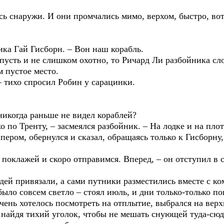
ь снаружи. И они промчались мимо, верхом, быстро, вот
ика Гай Гисборн. – Вон наш корабль.
пусть и не слишком охотно, то Ричард Ли разбойника сл
м пустое место.
– тихо спросил Робин у сарацинки.
 никогда раньше не видел кораблей?
 по Тренту, – засмеялся разбойник. – На лодке и на плоту
ером, обернулся и сказал, обращаясь только к Гисборну,
 поклажей и скоро отправимся. Вперед, – он отступил в с
дей привязали, а сами путники разместились вместе с к
ыло совсем светло – стоял июль, и дни только-только п
очень хотелось посмотреть на отплытие, выбрался на вер
, найдя тихий уголок, чтобы не мешать снующей туда-сю