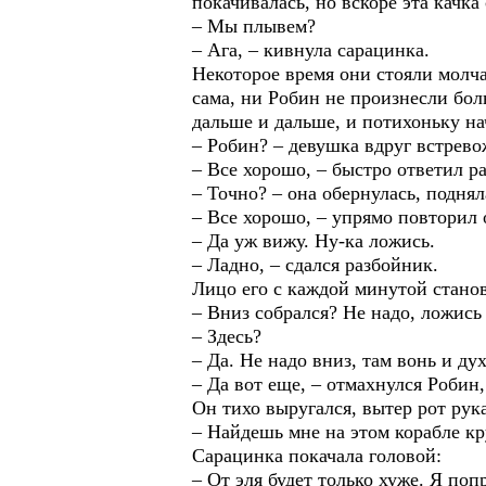
покачивалась, но вскоре эта качка 
– Мы плывем?
– Ага, – кивнула сарацинка.
Некоторое время они стояли молча
сама, ни Робин не произнесли бол
дальше и дальше, и потихоньку на
– Робин? – девушка вдруг встрево
– Все хорошо, – быстро ответил р
– Точно? – она обернулась, поднял
– Все хорошо, – упрямо повторил 
– Да уж вижу. Ну-ка ложись.
– Ладно, – сдался разбойник.
Лицо его с каждой минутой станов
– Вниз собрался? Не надо, ложись 
– Здесь?
– Да. Не надо вниз, там вонь и ду
– Да вот еще, – отмахнулся Робин
Он тихо выругался, вытер рот ру
– Найдешь мне на этом корабле кр
Сарацинка покачала головой:
– От эля будет только хуже. Я по