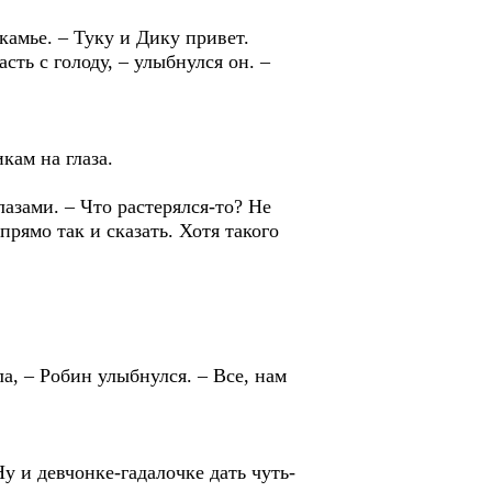
камье. – Туку и Дику привет.
сть с голоду, – улыбнулся он. –
кам на глаза.
азами. – Что растерялся-то? Не
прямо так и сказать. Хотя такого
ла, – Робин улыбнулся. – Все, нам
у и девчонке-гадалочке дать чуть-