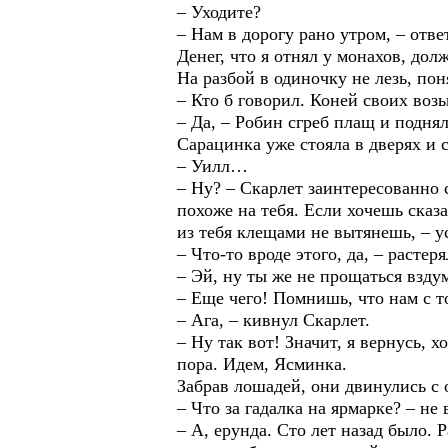
– Уходите?
– Нам в дорогу рано утром, – отв
Денег, что я отнял у монахов, дол
На разбой в одиночку не лезь, пон
– Кто б говорил. Коней своих воз
– Да, – Робин сгреб плащ и поднял
Сарацинка уже стояла в дверях и с
– Уилл…
– Ну? – Скарлет заинтересованно 
похоже на тебя. Если хочешь сказа
из тебя клещами не вытянешь, – у
– Что-то вроде этого, да, – растер
– Эй, ну ты же не прощаться взду
– Еще чего! Помнишь, что нам с т
– Ага, – кивнул Скарлет.
– Ну так вот! Значит, я вернусь, х
пора. Идем, Ясминка.
Забрав лошадей, они двинулись с 
– Что за гадалка на ярмарке? – не
– А, ерунда. Сто лет назад было. 