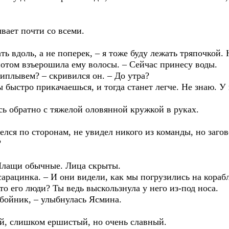
ывает почти со всеми.
ать вдоль, а не поперек, – я тоже буду лежать тряпочкой. 
потом взъерошила ему волосы. – Сейчас принесу воды.
риплывем? – скривился он. – До утра?
 быстро прикачаешься, и тогда станет легче. Не знаю. У 
сь обратно с тяжелой оловянной кружкой в руках.
елся по сторонам, не увидел никого из команды, но загов
?
 Плащи обычные. Лица скрыты.
сарацинка. – И они видели, как мы погрузились на корабл
о его люди? Ты ведь выскользнула у него из-под носа.
збойник, – улыбнулась Ясмина.
, слишком ершистый, но очень славный.