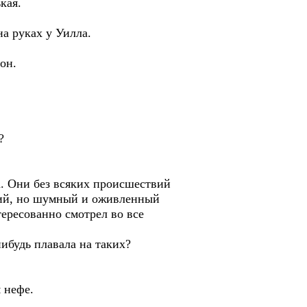
кая.
на руках у Уилла.
 он.
?
а. Они без всяких происшествий
кий, но шумный и оживленный
тересованно смотрел во все
нибудь плавала на таких?
 нефе.