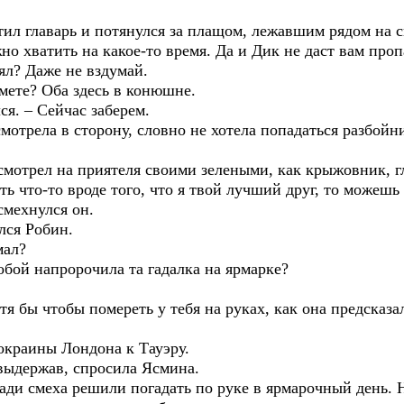
етил главарь и потянулся за плащом, лежавшим рядом на с
жно хватить на какое-то время. Да и Дик не даст вам пропа
ял? Даже не вздумай.
ьмете? Оба здесь в конюшне.
ся. – Сейчас заберем.
мотрела в сторону, словно не хотела попадаться разбойни
смотрел на приятеля своими зелеными, как крыжовник, гл
ть что-то вроде того, что я твой лучший друг, то можешь 
смехнулся он.
ялся Робин.
мал?
обой напророчила та гадалка на ярмарке?
отя бы чтобы помереть у тебя на руках, как она предсказа
окраины Лондона к Тауэру.
 выдержав, спросила Ясмина.
Ради смеха решили погадать по руке в ярмарочный день. Н