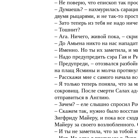
– Не поверю, что епископ так прос
– Думаешь? – нахмурилась сарацин
двумя рыцарями, и не так-то прост
– Зато теперь из тебя не надо нич
– Тошнит?
– Ага. Ничего, живой пока, – скр
– До Амьена никто на нас нападать
– Именно. Но ты их заметила, и м
– Надо предупредить сэра Гая и Р
– Предупреди, – отозвался разбой
на плащ Ясмины и молча протянул 
– Расскажи мне с самого начала вс
– Я только теперь поняла, что за 
сокровищ. После смерти Салах ад-
отправиться в Англию.
– Зачем? – еле слышно спросил Ро
– Скажем так, нужно было восстан
Зигфриду Майеру, и пока все сход
Майеру за своего возлюбленного. 
– И ты не заметила, что за тобой к