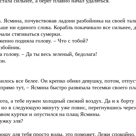
стала сильнее, а берег плавно начал удаляться.
. Ясмина, почувствовав ладони разбойника на своей тали
ьше ни единого слова. Корабль покачивало все сильнее, 
чали стягиваться сумерки.
женно подняла голову. – Что с тобой?
азбойник.
а голову. – Да ты весь зеленый, бедолага!
он.
илось все белее. Он крепко обнял девушку, потом, отпуст
прямо тут, – Ясмина быстро развязала тесемки своего пла
хота, а тебе нужен холодный свежий воздух. Да и к борту 
, но в следующую минуту уже повис, перегнувшись через 
кавом куртки и опустился на плащ Ясмины.
ужку эля?
прошу для тебя просто воды, это поможет. Лежи спокойно