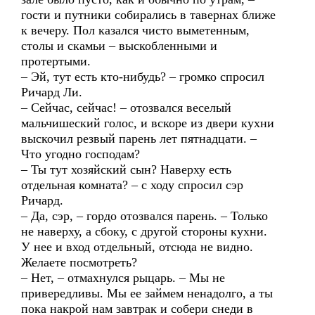
гости и путники собирались в тавернах ближе
к вечеру. Пол казался чисто выметенным,
столы и скамьи – выскобленными и
протертыми.
– Эй, тут есть кто-нибудь? – громко спросил
Ричард Ли.
– Сейчас, сейчас! – отозвался веселый
мальчишеский голос, и вскоре из двери кухни
выскочил резвый парень лет пятнадцати. –
Что угодно господам?
– Ты тут хозяйский сын? Наверху есть
отдельная комната? – с ходу спросил сэр
Ричард.
– Да, сэр, – гордо отозвался парень. – Только
не наверху, а сбоку, с другой стороны кухни.
У нее и вход отдельный, отсюда не видно.
Желаете посмотреть?
– Нет, – отмахнулся рыцарь. – Мы не
привередливы. Мы ее займем ненадолго, а ты
пока накрой нам завтрак и собери снеди в