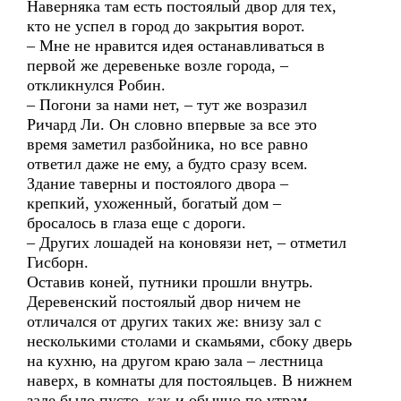
Наверняка там есть постоялый двор для тех,
кто не успел в город до закрытия ворот.
– Мне не нравится идея останавливаться в
первой же деревеньке возле города, –
откликнулся Робин.
– Погони за нами нет, – тут же возразил
Ричард Ли. Он словно впервые за все это
время заметил разбойника, но все равно
ответил даже не ему, а будто сразу всем.
Здание таверны и постоялого двора –
крепкий, ухоженный, богатый дом –
бросалось в глаза еще с дороги.
– Других лошадей на коновязи нет, – отметил
Гисборн.
Оставив коней, путники прошли внутрь.
Деревенский постоялый двор ничем не
отличался от других таких же: внизу зал с
несколькими столами и скамьями, сбоку дверь
на кухню, на другом краю зала – лестница
наверх, в комнаты для постояльцев. В нижнем
зале было пусто, как и обычно по утрам, –