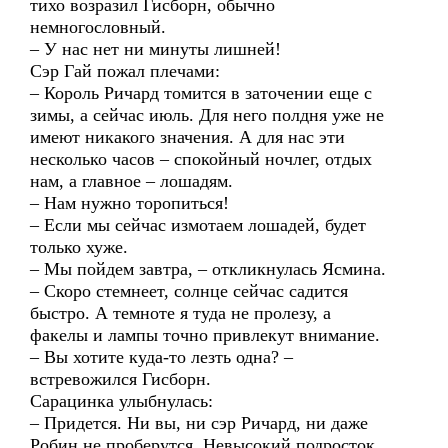
тихо возразил Гисборн, обычно
немногословный.
– У нас нет ни минуты лишней!
Сэр Гай пожал плечами:
– Король Ричард томится в заточении еще с
зимы, а сейчас июль. Для него полдня уже не
имеют никакого значения. А для нас эти
несколько часов – спокойный ночлег, отдых
нам, а главное – лошадям.
– Нам нужно торопиться!
– Если мы сейчас измотаем лошадей, будет
только хуже.
– Мы пойдем завтра, – откликнулась Ясмина.
– Скоро стемнеет, солнце сейчас садится
быстро. А темноте я туда не пролезу, а
факелы и лампы точно привлекут внимание.
– Вы хотите куда-то лезть одна? –
встревожился Гисборн.
Сарацинка улыбнулась:
– Придется. Ни вы, ни сэр Ричард, ни даже
Робин не проберутся. Невысокий подросток