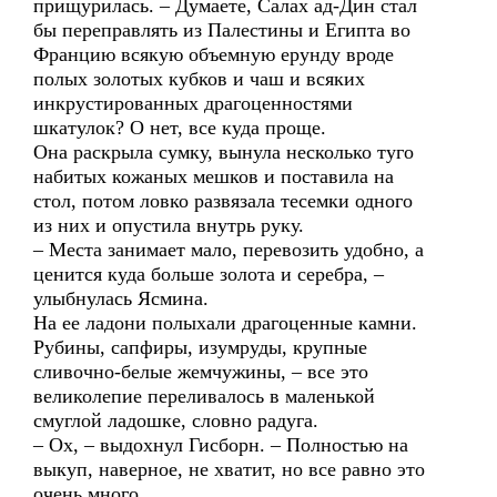
прищурилась. – Думаете, Салах ад-Дин стал
бы переправлять из Палестины и Египта во
Францию всякую объемную ерунду вроде
полых золотых кубков и чаш и всяких
инкрустированных драгоценностями
шкатулок? О нет, все куда проще.
Она раскрыла сумку, вынула несколько туго
набитых кожаных мешков и поставила на
стол, потом ловко развязала тесемки одного
из них и опустила внутрь руку.
– Места занимает мало, перевозить удобно, а
ценится куда больше золота и серебра, –
улыбнулась Ясмина.
На ее ладони полыхали драгоценные камни.
Рубины, сапфиры, изумруды, крупные
сливочно-белые жемчужины, – все это
великолепие переливалось в маленькой
смуглой ладошке, словно радуга.
– Ох, – выдохнул Гисборн. – Полностью на
выкуп, наверное, не хватит, но все равно это
очень много.