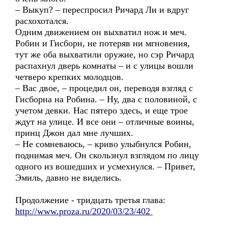
– Выкуп? – переспросил Ричард Ли и вдруг
расхохотался.
Одним движением он выхватил нож и меч.
Робин и Гисборн, не потеряв ни мгновения,
тут же оба выхватили оружие, но сэр Ричард
распахнул дверь комнаты – и с улицы вошли
четверо крепких молодцов.
– Вас двое, – процедил он, переводя взгляд с
Гисборна на Робина. – Ну, два с половиной, с
учетом девки. Нас пятеро здесь, и еще трое
ждут на улице. И все они – отличные воины,
принц Джон дал мне лучших.
– Не сомневаюсь, – криво улыбнулся Робин,
поднимая меч. Он скользнул взглядом по лицу
одного из вошедших и усмехнулся. – Привет,
Эмиль, давно не виделись.
Продолжение - тридцать третья глава:
http://www.proza.ru/2020/03/23/402