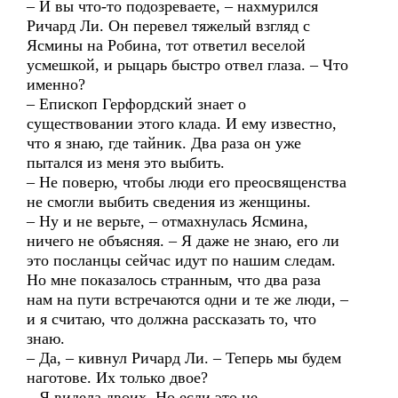
– И вы что-то подозреваете, – нахмурился
Ричард Ли. Он перевел тяжелый взгляд с
Ясмины на Робина, тот ответил веселой
усмешкой, и рыцарь быстро отвел глаза. – Что
именно?
– Епископ Герфордский знает о
существовании этого клада. И ему известно,
что я знаю, где тайник. Два раза он уже
пытался из меня это выбить.
– Не поверю, чтобы люди его преосвященства
не смогли выбить сведения из женщины.
– Ну и не верьте, – отмахнулась Ясмина,
ничего не объясняя. – Я даже не знаю, его ли
это посланцы сейчас идут по нашим следам.
Но мне показалось странным, что два раза
нам на пути встречаются одни и те же люди, –
и я считаю, что должна рассказать то, что
знаю.
– Да, – кивнул Ричард Ли. – Теперь мы будем
наготове. Их только двое?
– Я видела двоих. Но если это не