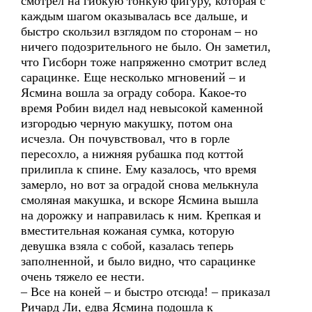
смотрел на гибкую тонкую фигуру, которая с
каждым шагом оказывалась все дальше, и
быстро скользил взглядом по сторонам – но
ничего подозрительного не было. Он заметил,
что Гисборн тоже напряженно смотрит вслед
сарацинке. Еще несколько мгновений – и
Ясмина вошла за ограду собора. Какое-то
время Робин видел над невысокой каменной
изгородью черную макушку, потом она
исчезла. Он почувствовал, что в горле
пересохло, а нижняя рубашка под коттой
прилипла к спине. Ему казалось, что время
замерло, но вот за оградой снова мелькнула
смоляная макушка, и вскоре Ясмина вышла
на дорожку и направилась к ним. Крепкая и
вместительная кожаная сумка, которую
девушка взяла с собой, казалась теперь
заполненной, и было видно, что сарацинке
очень тяжело ее нести.
– Все на коней – и быстро отсюда! – приказал
Ричард Ли, едва Ясмина подошла к