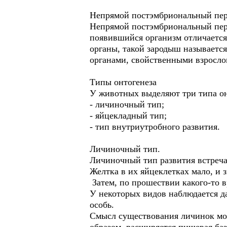
Непрямой постэмбриональный пер
Непрямой постэмбриональный пери
появившийся организм отличается
органы, такой зародыш называетс
органами, свойственными взросло
Типы онтогенеза
У животных выделяют три типа он
- личиночный тип;
- яйцекладный тип;
- тип внутриутробного развития.
Личиночный тип.
Личиночный тип развития встреча
Желтка в их яйцеклетках мало, и з
Затем, по прошествии какого-то 
У некоторых видов наблюдается д
особь.
Смысл существования личинок мож