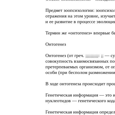
Предмет зоопсихологии: зоопсихо
отражения на этом уровне, изуча
и ее развитие в процессе эволюц
Термин же «онтогенез» впервые бы
Онтогенез
Онтогенез (от греч. ;;;;;;;;;;: ;;
совокупность взаимосвязанных по
претерпеваемых организмом, от о
особи (при бесполом размножении
В ходе онтогенеза происходит про
Генетическая информация — это и
нуклеотидов — генетического код
Генетическая информация определя