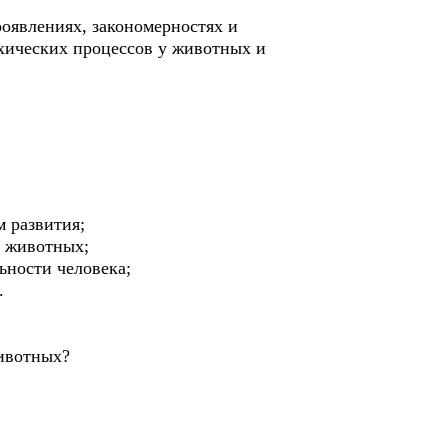
роявлениях, закономерностях и
хических процессов у животных и
м развития;
я животных;
ьности человека;
.
животных?