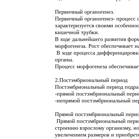
Первичный органогенез.
Первичный органогенез- процесс 
характеризуется своими особеннос
кишечной трубки.
В ходе дальнейшего развития фор
морфогенеза. Рост обеспечивает 
В ходе процесса дифференцировк
органы.
Процесс морфогенеза обеспечива
2.Постэмбриональный период
Постэмбриональный период подраз
-прямой постэмбриональный пери
-непрямой постэмбриональный пе
Прямой постэмбриональный перио
Прямой постэмбриональный период
строению взрослому организму, но
увеличением размеров и приобрет