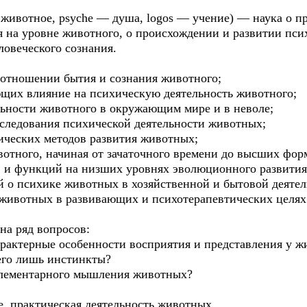
 животное, psyche — душа, logos — учение) — наука о п
 на уровне животного, о происхождении и развитии пси
ловеческого сознания.
соотношении бытия и сознания животного;
щих влияние на психическую деятельность животного;
льности животного в окружающим мире и в неволе;
сследования психической деятельности животных;
ических методов развития животных;
отного, начиная от зачаточного времени до высших фор
в и функций на низших уровнях эволюционного развити
й о психике животных в хозяйственной и бытовой деятел
 животных в развивающих и психотерапевтических целях
на ряд вопросов:
характерные особенности восприятия и представления у 
его лишь инстинкты?
элементарного мышления животных?
е, практическая деятельность животных.