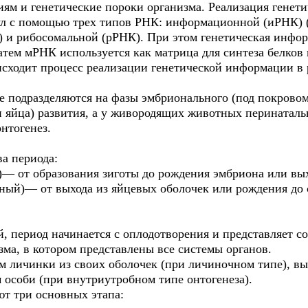
иям и генетические пороки организма. Реализация генет
ул с помощью трех типов РНК: информационной (иРНК) 
 и рибосомальной (рРНК). При этом генетическая инфо
атем мРНК используется как матрица для синтеза белков 
ходит процесс реализации генетической информации в 
е подразделяются на фазы эмбрионального (под покрово
и яйца) развития, а у живородящих животных перинаталь
нтогенез.
а периода:
— от образования зиготы до рождения эмбриона или вых
ный)— от выхода из яйцевых оболочек или рождения до 
 период начинается с оплодотворения и представляет с
ма, в котором представлены все системы органов.
м личинки из своих оболочек (при личиночном типе), вы
 особи (при внутриутробном типе онтогенеза).
т три основных этапа: