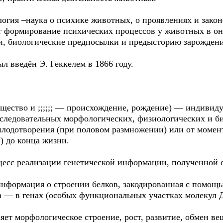
логия –наука о психике животных, о проявлениях и зако
ет формирование психических процессов у животных в о
ии, биологические предпосылки и предысторию зарождени
л введён Э. Геккелем в 1866 году.
 — существо и ;;;;;; — происхождение, рождение) — индиви
следовательных морфологических, физиологических и б
плодотворения (при половом размножении) или от момен
) до конца жизни.
цесс реализации генетической информации, полученной о
нформация о строении белков, закодированная с помощ
а — в генах (особых функциональных участках молекул
ет морфологическое строение, рост, развитие, обмен ве