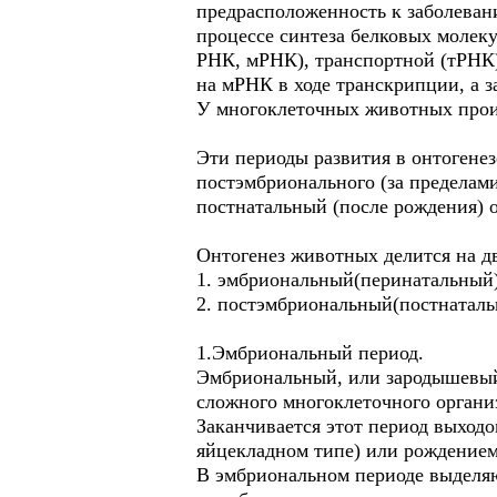
предрасположенность к заболеван
процессе синтеза белковых молек
РНК, мРНК), транспортной (тРНК)
на мРНК в ходе транскрипции, а з
У многоклеточных животных проис
Эти периоды развития в онтогенез
постэмбрионального (за пределам
постнатальный (после рождения) о
Онтогенез животных делится на дв
1. эмбриональный(перинатальный)
2. постэмбриональный(постнаталь
1.Эмбриональный период.
Эмбриональный, или зародышевый,
сложного многоклеточного организ
Заканчивается этот период выходо
яйцекладном типе) или рождением
В эмбриональном периоде выделяю