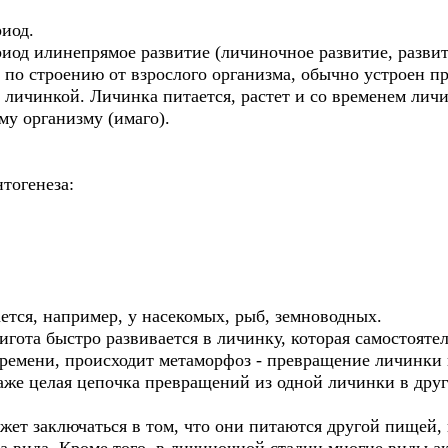
иод.
од илинепрямое развитие (личиночное развитие, развит
 по строению от взрослого организма, обычно устроен п
я личинкой. Личинка питается, растет и со временем ли
му организму (имаго).
тогенеза:
ется, например, у насекомых, рыб, земноводных.
игота быстро развивается в личинку, которая самостоятел
времени, происходит метаморфоз - превращение личинки 
аже целая цепочка превращений из одной личинки в друг
ет заключаться в том, что они питаются другой пищей, 