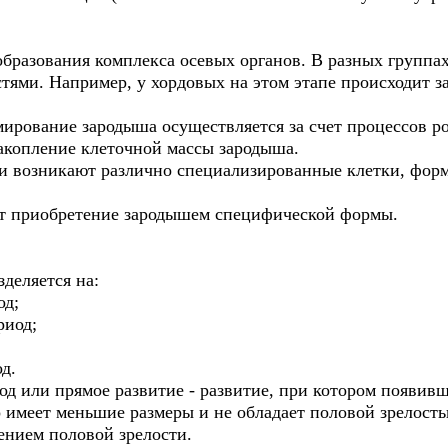
образования комплекса осевых органов. В разных группа
тями. Например, у хордовых на этом этапе происходит з
мирование зародыша осуществляется за счет процессов р
накопление клеточной массы зародыша.
и возникают различно специализированные клетки, фор
ет приобретение зародышем специфической формы.
деляется на:
од;
риод;
д.
 или прямое развитие - развитие, при котором появивш
 имеет меньшие размеры и не обладает половой зрелость
ением половой зрелости.