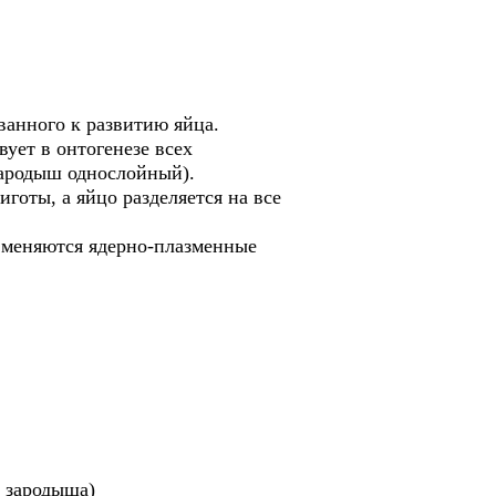
анного к развитию яйца.
ует в онтогенезе всех
зародыш однослойный).
иготы, а яйцо разделяется на все
ь меняются ядерно-плазменные
ь зародыша)