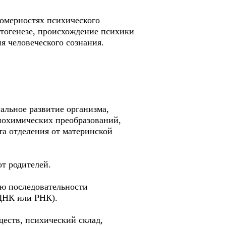
номерностях психического
нтогенезе, происхождение психики
я человеческого сознания.
дуальное развитие организма,
иохимических преобразований,
та отделения от материнской
т родителей.
ью последовательности
 ДНК или РНК).
ществ, психический склад,