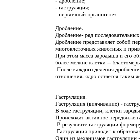
- дробление;
- гаструляция;
-первичный органогенез.
Дробление.
Дробление- ряд последовательных
Дробление представляет собой пер
многоклеточных животных и приво
При этом масса зародыша и его объ
более мелкие клетки -- бластомеры
После каждого деления дробления
отношения: ядро остается таким ж
Гаструляция.
Гаструляция (впячивание) - гастр
В ходе гаструляции, клетки зароды
Происходит активное передвижени
В результате гаструляции формир
Гаструляция приводит к образова
Один из механизмов гаструляции 