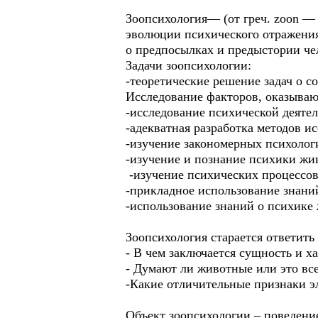
Зоопсихология— (от греч. zoon —
эволюции психического отражения
о предпосылках и предыстории че
Задачи зоопсихологии:
-теоретические решение задач о 
Исследование факторов, оказываю
-исследование психической деяте
-адекватная разработка методов и
-изучение закономерных психолог
-изучение и познание психики жив
-изучение психических процессо
-прикладное использование знани
-использование знаний о психике
Зоопсихология старается ответить 
- В чем заключается сущность и 
- Думают ли животные или это вс
-Какие отличительные признаки 
Объект зоопсихологии – поведени