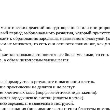
 митотических делений оплодотворенного или иницииров
вый период эмбрионального развития, который присутств
дит к образованию зародыша, называемого бластулой (
ем не меняются, то есть они остаются такими же, как у з
.
 клетки зародыша становятся все более мелкими, то ест
е, а объем цитоплазмы уменьшается.
ула формируется в результате инвагинации клеток.
ша практически не делятся и не растут.
е клеточных масс (морфогенетические движения).
уются зародышевые листки (пласты клеток).
нию зародыша, называемого гаструлой.
- инвагинация (впячивание части стенки бластулы внутр