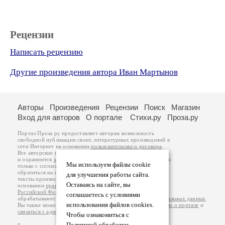
Рецензии
Написать рецензию
Другие произведения автора Иван Мартынов
Авторы
Произведения
Рецензии
Поиск
Магазин
Вход для авторов
О портале
Стихи.ру
Проза.ру
Портал Проза.ру предоставляет авторам возможность
свободной публикации своих литературных произведений в
сети Интернет на основании
пользовательского договора
.
Все авторские права на произведения принадлежат авторам
и охраняются
законом
. Перепечатка произведений возможна
Мы используем файлы cookie
только с согласия его автора, к которому вы можете
обратиться на его авторской странице. Ответственность за
для улучшения работы сайта.
тексты произведений авторы несут самостоятельно на
Оставаясь на сайте, вы
основании
правил публикации
и
законодательства
Российской Федерации
. Данные пользователей
соглашаетесь с условиями
обрабатываются на основании
Политики обработки персональных данных
.
использования файлов cookies.
Вы также можете посмотреть более подробную
информацию о портале
и
связаться с администрацией
.
Чтобы ознакомиться с