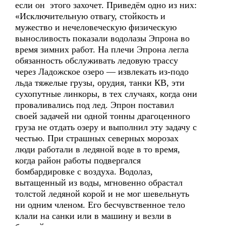
если он этого захочет. Приведём одно из них:
«Исключительную отвагу, стойкость и
мужество и нечеловеческую физическую
выносливость показали водолазы Эпрона во
время зимних работ. На плечи Эпрона легла
обязанность обслуживать ледовую трассу
через Ладожское озеро — извлекать из-подо
льда тяжелые грузы, орудия, танки КВ, эти
сухопутные линкоры, в тех случаях, когда они
проваливались под лед. Эпрон поставил
своей задачей ни одной тонны драгоценного
груза не отдать озеру и выполнил эту задачу с
честью. При страшных северных морозах
люди работали в ледяной воде в то время,
когда район работы подвергался
бомбардировке с воздуха. Водолаз,
вытащенный из воды, мгновенно обрастал
толстой ледяной корой и не мог шевельнуть
ни одним членом. Его бесчувственное тело
клали на санки или в машину и везли в