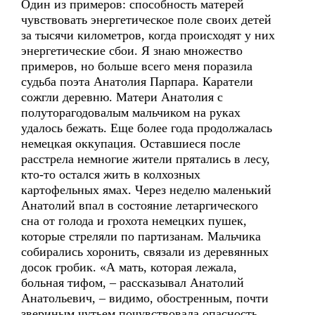
Один из примеров: способность матерей
чувствовать энергетическое поле своих детей
за тысячи километров, когда происходят у них
энергетические сбои. Я знаю множество
примеров, но больше всего меня поразила
судьба поэта Анатолия Парпара. Каратели
сожгли деревню. Матери Анатолия с
полуторагодовалым мальчиком на руках
удалось бежать. Еще более года продолжалась
немецкая оккупация. Оставшиеся после
расстрела немногие жители прятались в лесу,
кто-то остался жить в колхозных
картофельных ямах. Через неделю маленький
Анатолий впал в состояние летаргического
сна от голода и грохота немецких пушек,
которые стреляли по партизанам. Мальчика
собирались хоронить, связали из деревянных
досок гробик. «А мать, которая лежала,
больная тифом, – рассказывал Анатолий
Анатольевич, – видимо, обостренным, почти
звериным чутьем почувствовала опасность