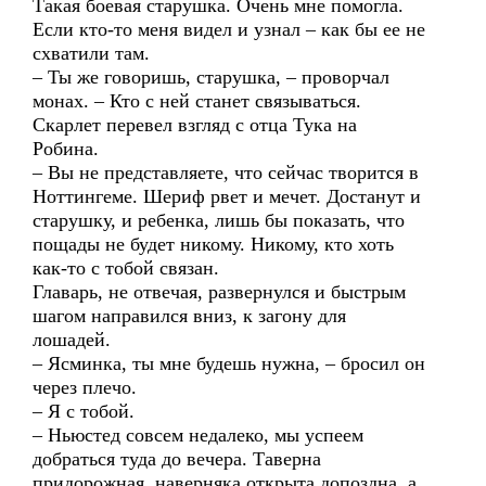
Такая боевая старушка. Очень мне помогла.
Если кто-то меня видел и узнал – как бы ее не
схватили там.
– Ты же говоришь, старушка, – проворчал
монах. – Кто с ней станет связываться.
Скарлет перевел взгляд с отца Тука на
Робина.
– Вы не представляете, что сейчас творится в
Ноттингеме. Шериф рвет и мечет. Достанут и
старушку, и ребенка, лишь бы показать, что
пощады не будет никому. Никому, кто хоть
как-то с тобой связан.
Главарь, не отвечая, развернулся и быстрым
шагом направился вниз, к загону для
лошадей.
– Ясминка, ты мне будешь нужна, – бросил он
через плечо.
– Я с тобой.
– Ньюстед совсем недалеко, мы успеем
добраться туда до вечера. Таверна
придорожная, наверняка открыта допоздна, а