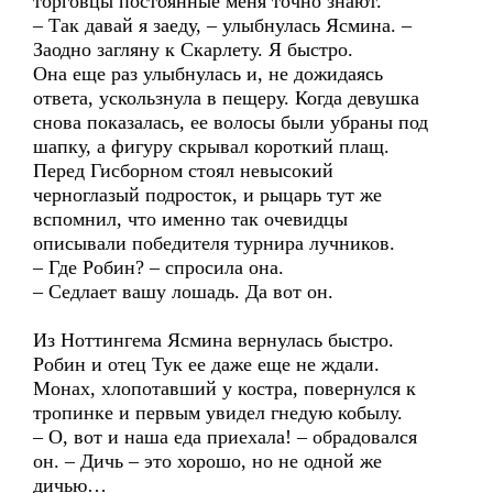
торговцы постоянные меня точно знают.
– Так давай я заеду, – улыбнулась Ясмина. –
Заодно загляну к Скарлету. Я быстро.
Она еще раз улыбнулась и, не дожидаясь
ответа, ускользнула в пещеру. Когда девушка
снова показалась, ее волосы были убраны под
шапку, а фигуру скрывал короткий плащ.
Перед Гисборном стоял невысокий
черноглазый подросток, и рыцарь тут же
вспомнил, что именно так очевидцы
описывали победителя турнира лучников.
– Где Робин? – спросила она.
– Седлает вашу лошадь. Да вот он.
Из Ноттингема Ясмина вернулась быстро.
Робин и отец Тук ее даже еще не ждали.
Монах, хлопотавший у костра, повернулся к
тропинке и первым увидел гнедую кобылу.
– О, вот и наша еда приехала! – обрадовался
он. – Дичь – это хорошо, но не одной же
дичью…