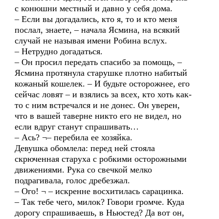
с конюшни местный и давно у себя дома.
– Если вы догадались, кто я, то и кто меня
послал, знаете, – начала Ясмина, на всякий
случай не называя имени Робина вслух.
– Нетрудно догадаться.
– Он просил передать спасибо за помощь, –
Ясмина протянула старушке плотно набитый
кожаный кошелек. – И будьте осторожнее, его
сейчас ловят – и взялись за всех, кто хоть как-
то с ним встречался и не донес. Он уверен,
что в вашей таверне никто его не видел, но
если вдруг станут спрашивать…
– Ась? ¬– перебила ее хозяйка.
Девушка обомлела: перед ней стояла
скрюченная старуха с робкими осторожными
движениями. Рука со свечкой мелко
подрагивала, голос дребезжал.
– Ого! ¬ – искренне восхитилась сарацинка.
– Так тебе чего, милок? Говори громче. Куда
дорогу спрашиваешь, в Ньюстед? Да вот он,