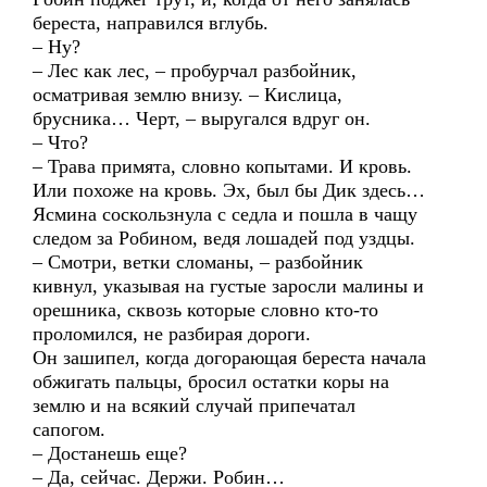
береста, направился вглубь.
– Ну?
– Лес как лес, – пробурчал разбойник,
осматривая землю внизу. – Кислица,
брусника… Черт, – выругался вдруг он.
– Что?
– Трава примята, словно копытами. И кровь.
Или похоже на кровь. Эх, был бы Дик здесь…
Ясмина соскользнула с седла и пошла в чащу
следом за Робином, ведя лошадей под уздцы.
– Смотри, ветки сломаны, – разбойник
кивнул, указывая на густые заросли малины и
орешника, сквозь которые словно кто-то
проломился, не разбирая дороги.
Он зашипел, когда догорающая береста начала
обжигать пальцы, бросил остатки коры на
землю и на всякий случай припечатал
сапогом.
– Достанешь еще?
– Да, сейчас. Держи. Робин…