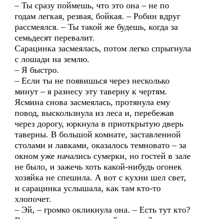
– Ты сразу поймешь, что это она – не по
годам легкая, резвая, бойкая. – Робин вдруг
рассмеялся. – Ты такой же будешь, когда за
семьдесят перевалит.
Сарацинка засмеялась, потом легко спрыгнула
с лошади на землю.
– Я быстро.
– Если ты не появишься через несколько
минут – я разнесу эту таверну к чертям.
Ясмина снова засмеялась, протянула ему
повод, выскользнула из леса и, перебежав
через дорогу, юркнула в приоткрытую дверь
таверны. В большой комнате, заставленной
столами и лавками, оказалось темновато – за
окном уже начались сумерки, но гостей в зале
не было, и зажечь хоть какой-нибудь огонек
хозяйка не спешила. А вот с кухни шел свет,
и сарацинка услышала, как там кто-то
хлопочет.
– Эй, – громко окликнула она. – Есть тут кто?