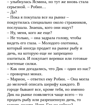
– улыбнулась Ясмина, но тут же вновь стала
серьезной. – Робин…
– Да?
– Пока я покупала все на рынке –
покрутилась специально около стражников,
послушала. Знаешь, кого они ищут?
– Ну, меня, кого же еще?
– Не только, – она задрала голову, чтобы
видеть его глаза. – Молодого охотника,
который иногда продает на рынке рыбу и
дичь, на которую еще не запрещено
охотиться. И покупает веревки или готовые
плетеные силки.
– Как они догадались, что Дик – один из нас?
– проворчал монах.
– Марион, – ответил ему Робин. – Она могла
до мелочей описать шерифу каждого. В
городе бывают все, кроме тебя, но именно
Дик на рынке появляется чаще всего – то
продать рыбу или разрешенную дичь, то
купить снасти. Черт. Где он сейчас?