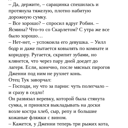
– Да, держите, – сарацинка спешилась и
протянула тяжелую, плотно набитую
дорожную сумку.
– Все хорошо? – спросил вдруг Робин. –
Ясмина? Что-то со Скарлетом? С утра же все
было хорошо…
– Нет-нет, – успокоила его девушка. – Уилл
бодр и даже пытается ковылять по комнате и
коридору. Ругается, скрипит зубами, но
клянется, что через пару дней доедет до
лагеря. Если, конечно, после мясных пирогов
Дженни под ним не рухнет конь.
Отец Тук заворчал:
– Господи, ну что за парни: чуть полегчало –
и сразу в седло!
Он развязал веревку, которой была стянута
сумка, и принялся выкладывать на доски
возле костра хлеб, сыр, репу и большие
кожаные фляжки с вином.
– Кажется, у Дженни теперь три рыжих кота,