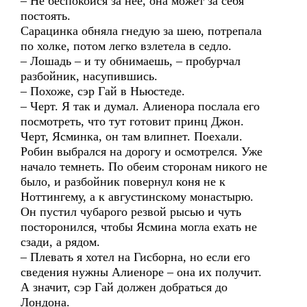
– Не беспокойся за нее, она может за себя
постоять.
Сарацинка обняла гнедую за шею, потрепала
по холке, потом легко взлетела в седло.
– Лошадь – и ту обнимаешь, – пробурчал
разбойник, насупившись.
– Похоже, сэр Гай в Ньюстеде.
– Черт. Я так и думал. Алиенора послала его
посмотреть, что тут готовит принц Джон.
Черт, Ясминка, он там влипнет. Поехали.
Робин выбрался на дорогу и осмотрелся. Уже
начало темнеть. По обеим сторонам никого не
было, и разбойник повернул коня не к
Ноттингему, а к августинскому монастырю.
Он пустил чубарого резвой рысью и чуть
посторонился, чтобы Ясмина могла ехать не
сзади, а рядом.
– Плевать я хотел на Гисборна, но если его
сведения нужны Алиеноре – она их получит.
А значит, сэр Гай должен добраться до
Лондона.