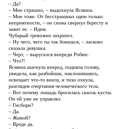
– Да?
– Мне страшно, – выдохнула Ясмина.
– Мне тоже. От бесстрашных одни только
неприятности, – он снова свернул бересту и
зажег ее. – Идем.
Чубарый тревожно захрапел.
– Ну чего, чего ты так боишься, – ласково
сказала девушка.
– Черт, – выругался впереди Робин.
– Что?!
Ясмина шагнула вперед, подняла голову,
увидела, как разбойник, наклонившись,
освещает что-то внизу, и тихо охнула,
разглядев очертания человеческого тела.
– Вот почему лошадь бросилась сквозь кусты.
Он ей уже не управлял.
– Гисборн?
– Да.
– Живой?
– Вроде да.