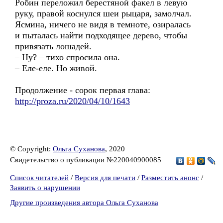
Робин переложил берестяной факел в левую
руку, правой коснулся шеи рыцаря, замолчал.
Ясмина, ничего не видя в темноте, озиралась
и пыталась найти подходящее дерево, чтобы
привязать лошадей.
– Ну? – тихо спросила она.
– Еле-еле. Но живой.
Продолжение - сорок первая глава:
http://proza.ru/2020/04/10/1643
© Copyright:
Ольга Суханова
, 2020
Свидетельство о публикации №220040900085
Список читателей
/
Версия для печати
/
Разместить анонс
/
Заявить о нарушении
Другие произведения автора Ольга Суханова