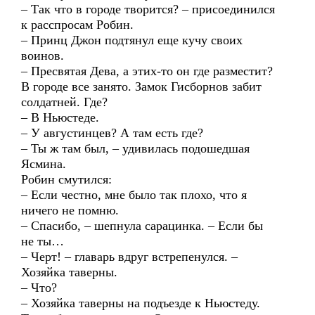
– Так что в городе творится? – присоединился
к расспросам Робин.
– Принц Джон подтянул еще кучу своих
воинов.
– Пресвятая Дева, а этих-то он где разместит?
В городе все занято. Замок Гисборнов забит
солдатней. Где?
– В Ньюстеде.
– У августинцев? А там есть где?
– Ты ж там был, – удивилась подошедшая
Ясмина.
Робин смутился:
– Если честно, мне было так плохо, что я
ничего не помню.
– Спасибо, – шепнула сарацинка. – Если бы
не ты…
– Черт! – главарь вдруг встрепенулся. –
Хозяйка таверны.
– Что?
– Хозяйка таверны на подъезде к Ньюстеду.