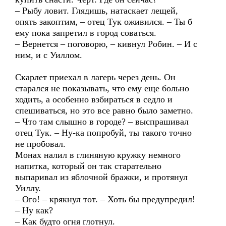
– Рыбу ловит. Глядишь, натаскает лещей,
опять закоптим, – отец Тук оживился. – Ты б
ему пока запретил в город соваться.
– Вернется – поговорю, – кивнул Робин. – И с
ним, и с Уиллом.
Скарлет приехал в лагерь через день. Он
старался не показывать, что ему еще больно
ходить, а особенно взбираться в седло и
спешиваться, но это все равно было заметно.
– Что там слышно в городе? – выспрашивал
отец Тук. – Ну-ка попробуй, ты такого точно
не пробовал.
Монах налил в глиняную кружку немного
напитка, который он так старательно
выпаривал из яблочной бражки, и протянул
Уиллу.
– Ого! – крякнул тот. – Хоть бы предупредил!
– Ну как?
– Как будто огня глотнул.