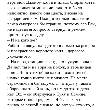
верзилой Джоном котта и плащ. Старая котта,
выгоревшая за много лет так, что было
непонятно, какого она цвета, висела на
рыцаре мешком. Плащ в теплый июльский
вечер смотрелся бы странно, поэтому сэр Гай,
не надевая его, просто свернул и ремнем
пристегнул к седлу.
– И на кого же?
Робин взглянул на одетого в лохмотья рыцаря
и прекрасного вороного коня – дорогого,
ухоженного.
– На вора, стащившего где-то чужую лошадь.
Да нет, ты и на вора не похож, в тебе виден
воин. Но в этих обносках и в охотничьей
шапке точно никто не признает. На месте
стражников я бы задумался, откуда у такого
оборванца такой конь, но им до этого дела
нет. Эх, – он обернулся к Туку и Ясмине,
которые стояли рядом. – Я бы заехал на
рынок за всякой снедью, но вот уж кто-кто, а