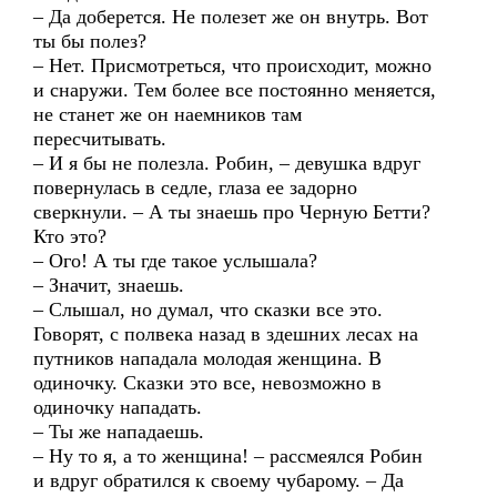
– Да доберется. Не полезет же он внутрь. Вот
ты бы полез?
– Нет. Присмотреться, что происходит, можно
и снаружи. Тем более все постоянно меняется,
не станет же он наемников там
пересчитывать.
– И я бы не полезла. Робин, – девушка вдруг
повернулась в седле, глаза ее задорно
сверкнули. – А ты знаешь про Черную Бетти?
Кто это?
– Ого! А ты где такое услышала?
– Значит, знаешь.
– Слышал, но думал, что сказки все это.
Говорят, с полвека назад в здешних лесах на
путников нападала молодая женщина. В
одиночку. Сказки это все, невозможно в
одиночку нападать.
– Ты же нападаешь.
– Ну то я, а то женщина! – рассмеялся Робин
и вдруг обратился к своему чубарому. – Да