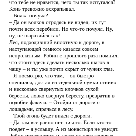
что тебе не нравится, чего ты так испугался?
Конь тревожно всхрапывал.
– Волка почуял?
– Да он волков отродясь не видел, их тут
почти всех перебили. Но что-то почуял. Ну,
ну, не шарахайся так!
Лес, подходивший вплотную к дороге, в
наступающей темноте казался совсем
непролазным. Робин с прошлого раза помнил,
что стоит здесь сделать несколько шагов в
чащу – и ты уже почти скрыт от чужих глаз.
– Я посмотрю, что там, – он быстро
спешился, достал из седельной сумки огниво
и несколько свернутых клочков сухой
бересты, ловко свернул бересту, превратив в
подобие факела. – Отойди от дороги с
лошадьми, спрячься в лесу.
– Твой огонь будет виден с дороги.
– Да там все равно нет никого. Если кто-то
поедет – я услышу. А из монастыря не увидят.
Робин поджег трут, и, когда от него занялась