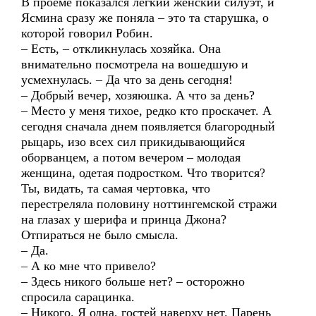
В проеме показался легкий женский силуэт, и
Ясмина сразу же поняла – это та старушка, о
которой говорил Робин.
– Есть, – откликнулась хозяйка. Она
внимательно посмотрела на вошедшую и
усмехнулась. – Да что за день сегодня!
– Добрый вечер, хозяюшка. А что за день?
– Место у меня тихое, редко кто проскачет. А
сегодня сначала днем появляется благородный
рыцарь, изо всех сил прикидывающийся
оборванцем, а потом вечером – молодая
женщина, одетая подростком. Что творится?
Ты, видать, та самая чертовка, что
перестреляла половину ноттингемской стражи
на глазах у шерифа и принца Джона?
Отпираться не было смысла.
– Да.
– А ко мне что привело?
– Здесь никого больше нет? – осторожно
спросила сарацинка.
– Никого. Я одна, гостей наверху нет. Парень