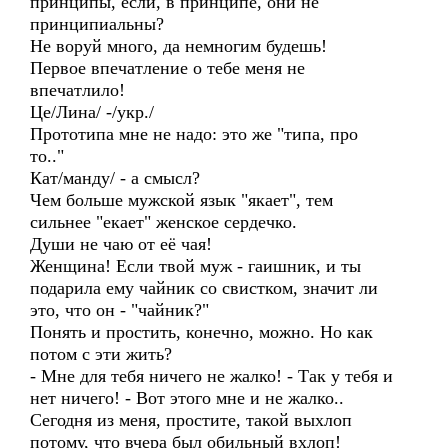
принципы, если, в принципе, они не
принципиальны?
Не воруй много, да немногим будешь!
Первое впечатление о тебе меня не
впечатлило!
Це/Лина/ -/укр./
Прототипа мне не надо: это же "типа, про
то.."
Кат/манду/ - а смысл?
Чем больше мужской язык "якает", тем
сильнее "екает" женское сердечко.
Души не чаю от её чая!
Женщина! Если твой муж - гаишник, и ты
подарила ему чайник со свистком, значит ли
это, что он - "чайник?"
Понять и простить, конечно, можно. Но как
потом с эти жить?
- Мне для тебя ничего не жалко! - Так у тебя и
нет ничего! - Вот этого мне и не жалко..
Сегодня из меня, простите, такой выхлоп
потому, что вчера был обильный вхлоп!