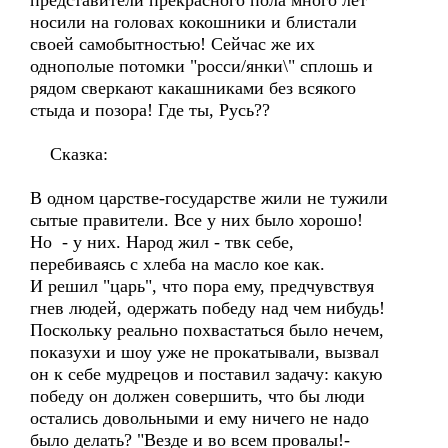
представители прекрасного пола много лет
носили на головах кокошники и блистали
своей самобытностью! Сейчас же их
однополые потомки "росси/янки\" сплошь и
рядом сверкают какашниками без всякого
стыда и позора! Где ты, Русь??
Сказка:
В одном царстве-государстве жили не тужили
сытые правители. Все у них было хорошо!
Но - у них. Народ жил - твк себе,
перебиваясь с хлеба на масло кое как.
И решил "царь", что пора ему, предчувствуя
гнев людей, одержать победу над чем нибудь!
Поскольку реально похвастаться было нечем,
показухи и шоу уже не прокатывали, вызвал
он к себе мудрецов и поставил задачу: какую
победу он должен совершить, что бы люди
остались довольными и ему ничего не надо
было делать? "Везде и во всем провалы!-