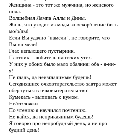
Женщина - это тот же мужчина, но женского
пола.
Волшебная Лампа Аллы и Дины.
Жаль, что уходит из моды за оскорбление бить
мо/р/ды!
Если Вы удачно "намели", не говорите, что
Вы на мели!
Глас непьющего пустырник.
Плотник - любитель плотских утех.
У них у обоих было мало обаяния: оба - я-ни-
я!
Не гладь, да неизгладимым будешь!
Сегодняшнее очковтирательство завтра может
обернуться в очковытерательство!
Кумекать - выпивать с кумом.
Не/от/ложки.
По чтению я научился почтению.
Не кайся, да неприкаянным будешь!
Я говорю про непробудный день, а не про
будний день!