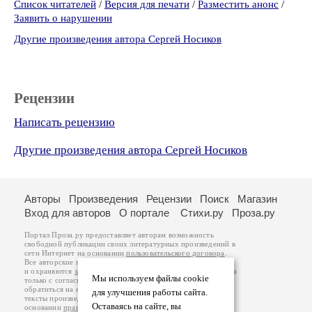
Список читателей
/
Версия для печати
/
Разместить анонс
/
Заявить о нарушении
Другие произведения автора Сергей Носиков
Рецензии
Написать рецензию
Другие произведения автора Сергей Носиков
Авторы
Произведения
Рецензии
Поиск
Магазин
Вход для авторов
О портале
Стихи.ру
Проза.ру
Портал Проза.ру предоставляет авторам возможность
свободной публикации своих литературных произведений в
сети Интернет на основании
пользовательского договора
.
Все авторские права на произведения принадлежат авторам
и охраняются
законом
. Перепечатка произведений возможна
Мы используем файлы cookie
только с согласия его автора, к которому вы можете
обратиться на его авторской странице. Ответственность за
для улучшения работы сайта.
тексты произведений авторы несут самостоятельно на
Оставаясь на сайте, вы
основании
правил публикации
и
законодательства