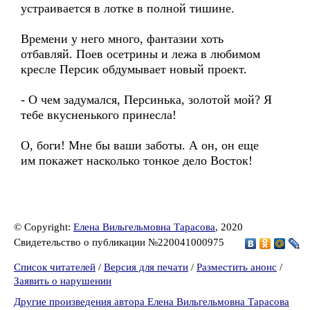
устраивается в лотке в полной тишине.
Времени у него много, фантазии хоть
отбавляй. Поев осетрины и лежа в любимом
кресле Персик обдумывает новый проект.
- О чем задумался, Персинька, золотой мой? Я
тебе вкусненького принесла!
О, боги! Мне бы ваши заботы. А он, он еще
им покажет насколько тонкое дело Восток!
© Copyright:
Елена Вильгельмовна Тарасова
, 2020
Свидетельство о публикации №220041000975
Список читателей
/
Версия для печати
/
Разместить анонс
/
Заявить о нарушении
Другие произведения автора Елена Вильгельмовна Тарасова