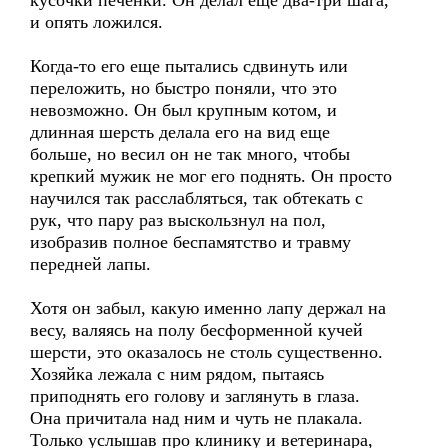
кусочки печенки. Он делал еще два-три шага,
и опять ложился.
Когда-то его еще пытались сдвинуть или
переложить, но быстро поняли, что это
невозможно. Он был крупным котом, и
длинная шерсть делала его на вид еще
больше, но весил он не так много, чтобы
крепкий мужик не мог его поднять. Он просто
научился так расслабляться, так обтекать с
рук, что пару раз выскользнул на пол,
изобразив полное беспамятство и травму
передней лапы.
Хотя он забыл, какую именно лапу держал на
весу, валяясь на полу бесформенной кучей
шерсти, это оказалось не столь существенно.
Хозяйка лежала с ним рядом, пытаясь
приподнять его голову и заглянуть в глаза.
Она причитала над ним и чуть не плакала.
Только услышав про клинику и ветеринара,