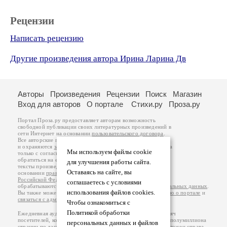
Рецензии
Написать рецензию
Другие произведения автора Ирина Ларина Дв
Авторы
Произведения
Рецензии
Поиск
Магазин
Вход для авторов
О портале
Стихи.ру
Проза.ру
Портал Проза.ру предоставляет авторам возможность
свободной публикации своих литературных произведений в
сети Интернет на основании
пользовательского договора
.
Все авторские права на произведения принадлежат авторам
и охраняются
законом
. Перепечатка произведений возможна
Мы используем файлы cookie
только с согласия его автора, к которому вы можете
обратиться на его авторской странице. Ответственность за
для улучшения работы сайта.
тексты произведений авторы несут самостоятельно на
Оставаясь на сайте, вы
основании
правил публикации
и
законодательства
Российской Федерации
. Данные пользователей
соглашаетесь с условиями
обрабатываются на основании
Политики обработки персональных данных
.
использования файлов cookies.
Вы также можете посмотреть более подробную
информацию о портале
и
связаться с администрацией
.
Чтобы ознакомиться с
Политикой обработки
Ежедневная аудитория портала Проза.ру – порядка 100 тысяч
посетителей, которые в общей сумме просматривают более полумиллиона
персональных данных и файлов
страниц по данным счетчика посещаемости, который расположен справа