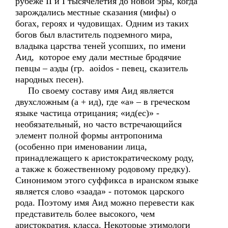
рубеже II и I тысячелетия до новой эры, когда
зарождались местные сказания (мифы) о
богах, героях и чудовищах. Одним из таких
богов был властитель подземного мира,
владыка царства теней усопших, по имени
Аид, которое ему дали местные бродячие
певцы – аэды (гр. aoidos - певец, сказитель
народных песен).
По своему составу имя Аид является
двухсложным (а + ид), где «а» – в греческом
языке частица отрицания; «ид(ес)» -
необязательный, но часто встречающийся
элемент полной формы антропонима
(особенно при именовании лица,
принадлежащего к аристократическому роду,
а также к божественному родовому предку).
Синонимом этого суффикса в иранском языке
является слово «заада» - потомок царского
рода. Поэтому имя Аид можно перевести как
представитель более высокого, чем
аристократия, класса. Некоторые этимологи