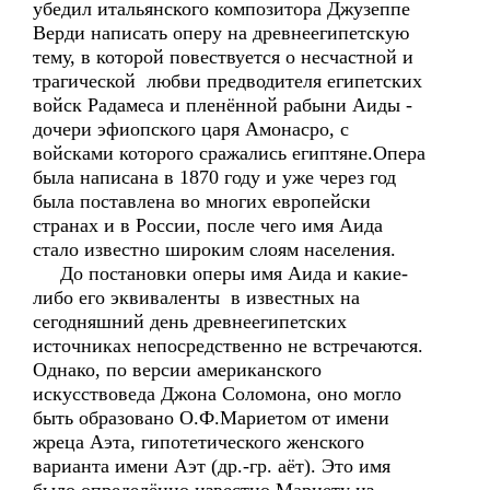
убедил итальянского композитора Джузеппе
Верди написать оперу на древнеегипетскую
тему, в которой повествуется о несчастной и
трагической любви предводителя египетских
войск Радамеса и пленённой рабыни Аиды -
дочери эфиопского царя Амонасро, с
войсками которого сражались египтяне.Опера
была написана в 1870 году и уже через год
была поставлена во многих европейски
странах и в России, после чего имя Аида
стало известно широким слоям населения.
До постановки оперы имя Аида и какие-
либо его эквиваленты в известных на
сегодняшний день древнеегипетских
источниках непосредственно не встречаются.
Однако, по версии американского
искусствоведа Джона Соломона, оно могло
быть образовано О.Ф.Мариетом от имени
жреца Аэта, гипотетического женского
варианта имени Аэт (др.-гр. аёт). Это имя