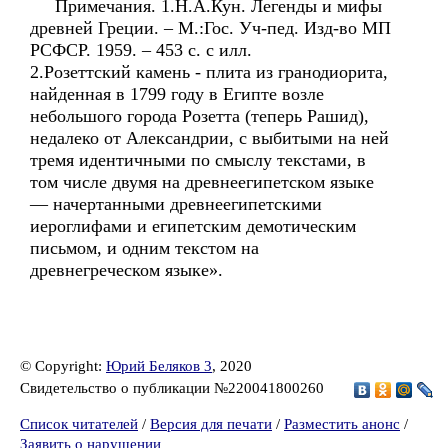
Примечания. 1.Н.А.Кун. Легенды и мифы
древней Греции. – М.:Гос. Уч-пед. Изд-во МП
РСФСР. 1959. – 453 с. с илл.
2.Розеттский камень - плита из гранодиорита,
найденная в 1799 году в Египте возле
небольшого города Розетта (теперь Рашид),
недалеко от Александрии, с выбитыми на ней
тремя идентичными по смыслу текстами, в
том числе двумя на древнеегипетском языке
— начертанными древнеегипетскими
иероглифами и египетским демотическим
письмом, и одним текстом на
древнегреческом языке».
© Copyright:
Юрий Беляков 3
, 2020
Свидетельство о публикации №220041800260
Список читателей
/
Версия для печати
/
Разместить анонс
/
Заявить о нарушении