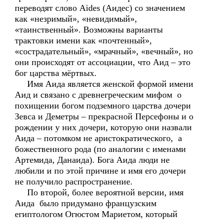
переводят слово Aidеs (Aидес) со значением
как «незримый», «невидимый»,
«таинственный». Возможны варианты
трактовки имени как «почтенный»,
«сострадательный», «мрачный», «вечный», но
они происходят от ассоциации, что Аид – это
бог царства мёртвых.
Имя Аида является женской формой имени
Аид и связано с древнегреческим мифом о
похищении богом подземного царства дочери
Зевса и Деметры – прекрасной Персефоны и о
рождении у них дочери, которую они назвали
Аида – потомком не аристократического, а
божественного рода (по аналогии с именами
Артемида, Данаида). Бога Аида люди не
любили и по этой причине и имя его дочери
не получило распространение.
По второй, более вероятной версии, имя
Аида было придумано французским
египтологом Огюстом Мариетом, который