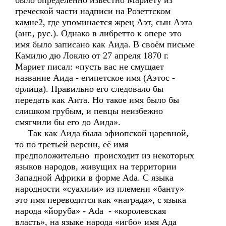
было определённо известно Мариету из
греческой части надписи на Розеттском
камне2, где упоминается жрец Аэт, сын Аэта
(анг., рус.). Однако в либретто к опере это
имя было записано как Аида. В своём письме
Камилю дю Локлю от 27 апреля 1870 г.
Мариет писал: «пусть вас не смущает
название Аида - египетское имя (Аэтос -
орлица). Правильно его следовало бы
передать как Аита. Но такое имя было бы
слишком грубым, и певцы неизбежно
смягчили бы его до Аида».
Так как Аида была эфиопской царевной,
то по третьей версии, её имя
предположительно происходит из некоторых
языков народов, живущих на территории
Западной Африки в форме Ada. С языка
народности «суахили» из племени «банту»
это имя переводится как «награда», с языка
народа «йоруба» - Adа - «королевская
власть», на языке народа «игбо» имя Ада