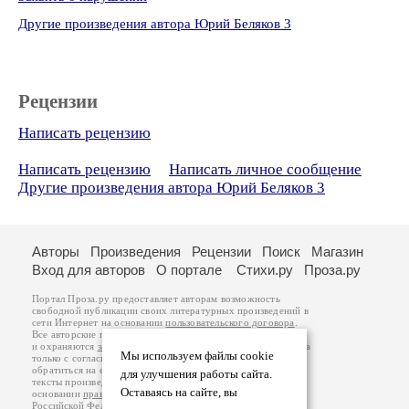
Другие произведения автора Юрий Беляков 3
Рецензии
Написать рецензию
Написать рецензию
Написать личное сообщение
Другие произведения автора Юрий Беляков 3
Авторы
Произведения
Рецензии
Поиск
Магазин
Вход для авторов
О портале
Стихи.ру
Проза.ру
Портал Проза.ру предоставляет авторам возможность
свободной публикации своих литературных произведений в
сети Интернет на основании
пользовательского договора
.
Все авторские права на произведения принадлежат авторам
и охраняются
законом
. Перепечатка произведений возможна
Мы используем файлы cookie
только с согласия его автора, к которому вы можете
обратиться на его авторской странице. Ответственность за
для улучшения работы сайта.
тексты произведений авторы несут самостоятельно на
Оставаясь на сайте, вы
основании
правил публикации
и
законодательства
Российской Федерации
. Данные пользователей