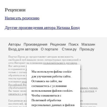
Рецензии
Написать рецензию
Другие произведения автора Наташа Бонд
Авторы
Произведения
Рецензии
Поиск
Магазин
Вход для авторов
О портале
Стихи.ру
Проза.ру
Портал Проза.ру предоставляет авторам возможность
свободной публикации своих литературных произведений в
сети Интернет на основании
пользовательского договора
.
Все авторские права на произведения принадлежат авторам
и охраняются
законом
. Перепечатка произведений возможна
Мы используем файлы cookie
только с согласия его автора, к которому вы можете
обратиться на его авторской странице. Ответственность за
для улучшения работы сайта.
тексты произведений авторы несут самостоятельно на
Оставаясь на сайте, вы
основании
правил публикации
и
законодательства
Российской Федерации
. Данные пользователей
соглашаетесь с условиями
обрабатываются на основании
Политики обработки персональных данных
.
использования файлов cookies.
Вы также можете посмотреть более подробную
информацию о портале
и
связаться с администрацией
.
Чтобы ознакомиться с
Политикой обработки
Ежедневная аудитория портала Проза.ру – порядка 100 тысяч
посетителей, которые в общей сумме просматривают более полумиллиона
персональных данных и файлов
страниц по данным счетчика посещаемости, который расположен справа