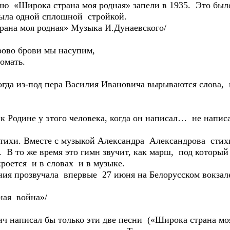
«Широка страна моя родная» запели в 1935. Это было
 была одной сплошной стройкой.
 моя родная» Музыка И.Дунаевского/
рово брови мы насупим,
мать.
огда из-под пера Василия Ивановича вырываются слова
к Родине у этого человека, когда он написал… не напис
тихи. Вместе с музыкой Александра Александрова стихи
 В то же время это гимн звучит, как марш, под который 
роется и в словах и в музыке.
я прозвучала впервые 27 июня на Белорусском вокзале
я война»/
 написал бы только эти две песни («Широка страна м