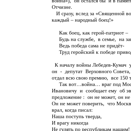
война»), он остался бы и в памят
Отчизне.
И сразу, вслед за «Священной во
каждый – народный боец!»
Как боец, как герой-патриот –
Будь на службе, в семье, на зав
Ведь победа сама не придёт-
Труд геройский к победе приво
К началу войны Лебедев-Кумач у
он - депутат Верховного Совета, 
отдал всю свою премию, все 150 т
Так вот…война… враг под Москво
Ивановичу и сообщает ему об эва
предложение : он не может, он не
Он не может поверить, что Москва
врал, когда писал:
Наша поступь тверда,
И врагу никогда
Не гулять по республикам нашим!