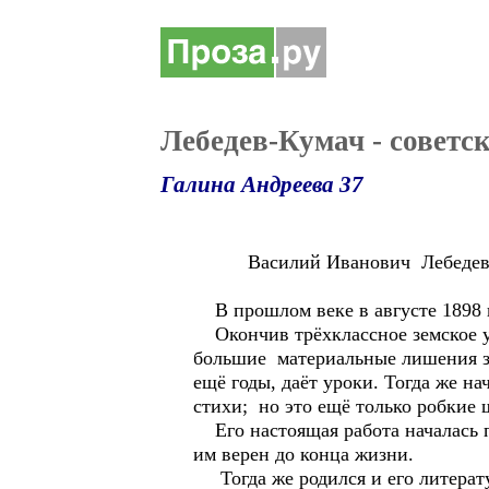
Лебедев-Кумач - советс
Галина Андреева 37
Василий Иванович Лебедев-Ку
В прошлом веке в августе 1898 г
Окончив трёхклассное земское у
большие материальные лишения з
ещё годы, даёт уроки. Тогда же н
стихи; но это ещё только робкие 
Его настоящая работа началась п
им верен до конца жизни.
Тогда же родился и его литерату