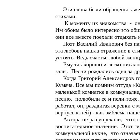
Эти слова были обращены к жене
стихами.
К моменту их знакомства - она 
Им обоим было интересно это общ
они все вместе поехали отдыхать н
Поэт Василий Иванович без памят
эта любовь нашла отражение в сти
устоять. Ведь счастье любой же
Ему так хорошо и легко писалось
залы. Песни рождались одна за др
Когда Григорий Александров гото
Кумача. Все мы помним оттуда «К
маленькой комнатке в коммуналке,
песню, полюбили её и пели тоже. 
работал, он, раздвигая верёвки с
вернусь к ней) - как эмблема наш
Автора не раз упрекали, что эта
воспитательное значение. Этот г
коммунальной кухне, что означа