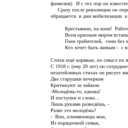
фамилия). И с тех пор он известе
Сразу после революции он опреде
обращается в дни мобилизации к
Крестьянин, на коня! Рабочий
Всем красным миром встань и
Гони грабителей, гони без о
Кто хочет быть живым - с вин
Стихи ещё корявые, но смысл их я
С 1918 г. (ему 20 лет) он сотрудн
незатейливых стихах он рисует жи
Две старушки вечерком
Критикуют за чайком:
-Молодёжь-то, какова!
И поступки и слова…
Лишь руками разведёшь, -
Разве это молодёжь?
- Вон, племянницы мои,
Из порядочной семьи,