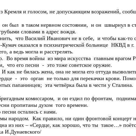
 Кремля и голосом, не допускающим возражений, сообщ
н был в таком нервном состоянии, и он швырнул в с
рубыми словами в адрес вождя.
ь, что Василий Иванович не в себе, и чтобы как-то с
ев-Кумач оказался в психиатрической больнице НКВД в г.
о, а ведь могла и расстрелять.
р. Во время войны из мира искусства главным врагом 
и, что его песни - это тоже советское оружие.
 как не билась жена, она не могла его оттуда вызволит
ердце - это орган не только для перекачки крови. Помо
тых папанинцев; эта четвёрка была в чести у Сталина.
игадным комиссаром, и он ездил по фронтам, поднима
сни пропитаны духом того времени.
 песни остались с нами.
мы народом. Как правило, ни один фронтовой концерт не
а из них – «Сердце, как хорошо, что ты такое…» поётс
И.Дунаевского/