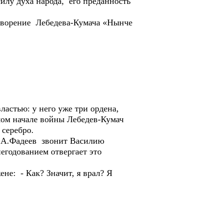
илу духа народа, его преданность
отворение Лебедева-Кумача «Нынче
астью: у него уже три ордена,
мом начале войны Лебедев-Кумач
 серебро.
 А.Фадеев звонит Василию
егодованием отвергает это
не: - Как? Значит, я врал? Я