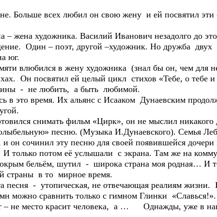
. Больше всех любил он свою жену и ей посвятил эти 
– жена художника. Василий Иванович незадолго до это
ение. Один – поэт, другой –художник. Но дружба двух 
а юг.
и влюбился в жену художника (знал бы он, чем для нег
хах. Он посвятил ей целый цикл стихов «Тебе, о тебе и в
нщины - не любить, а быть любимой.
 в это время. Их альянс с Исааком Дунаевским продол
угой.
вился снимать фильм «Цирк», он не мыслил никакого д
олыбельную» песню. (Музыка И.Дунаевского). Семья Леб
 и он сочинил эту песню для своей появившейся дочери и
И только потом её услышали с экрана. Там же на коммун
 мокрым бельём, шутил - широка страна моя родная… И те
ей страны в то мирное время.
 песня - утопическая, не отвечающая реалиям жизни. 
имн можно сравнить только с гимном Глинки «Славься!».
ет – не место красит человека, а … Однажды, уже в на