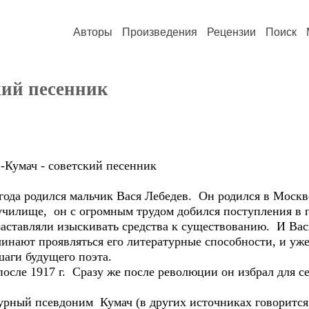
Авторы
Произведения
Рецензии
Поиск
кий песенник
мач - советский песенник
ода родился мальчик Вася Лебедев. Он родился в Москв
чилище, он с огромным трудом добился поступления в 
аставляли изыскивать средства к существованию. И Ва
ачинают проявляться его литературные способности, и уже
шаги будущего поэта.
осле 1917 г. Сразу же после революции он избрал для с
рный псевдоним Кумач (в других источниках говорится,