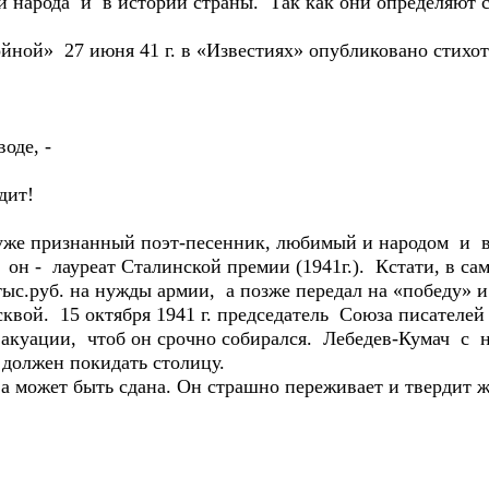
и народа и в истории страны. Так как они определяют с
йной» 27 июня 41 г. в «Известиях» опубликовано стих
оде, -
дит!
же признанный поэт-песенник, любимый и народом и вл
он - лауреат Сталинской премии (1941г.). Кстати, в са
ыс.руб. на нужды армии, а позже передал на «победу» и
й. 15 октября 1941 г. председатель Союза писателей
куации, чтоб он срочно собирался. Лебедев-Кумач с н
 должен покидать столицу.
 может быть сдана. Он страшно переживает и твердит же