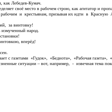
н, как Лебедев-Кумач.
ляет своё место в рабочем строю, как агитатор и пропа
 рабочим и крестьянам, призывая их идти в Красную
, за винтовку!
змученный народ.
становки!
товкою, вперёд!
сен.
ичает с газетами «Гудок», «Беднота», «Рабочая газета», 
зненные ситуации – вот, например, - извечная тема пок