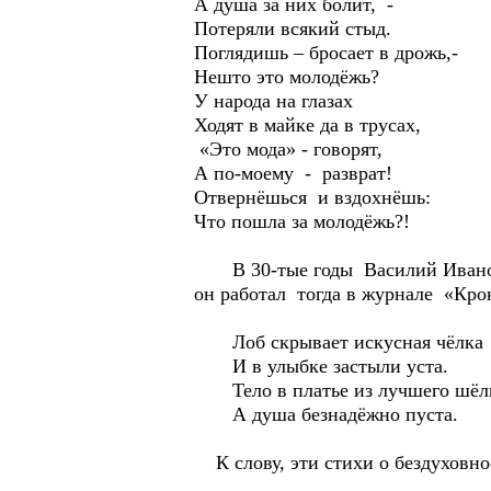
А душа за них болит, -
Потеряли всякий стыд.
Поглядишь – бросает в дрожь,-
Нешто это молодёжь?
У народа на глазах
Ходят в майке да в трусах,
«Это мода» - говорят,
А по-моему - разврат!
Отвернёшься и вздохнёшь:
Что пошла за молодёжь?!
В 30-тые годы Василий Иванович
он работал тогда в журнале «Кро
Лоб скрывает искусная чёлка
И в улыбке застыли уста.
Тело в платье из лучшего шёл
А душа безнадёжно пуста.
К слову, эти стихи о бездуховнос