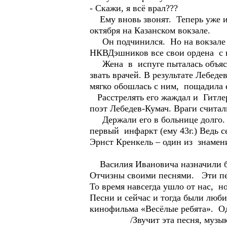
- Скажи, я всё врал???
Ему вновь звонят. Теперь уже из
октября на Казанском вокзале.
Он подчинился. Но на вокзале о
НКВДэшников все свои ордена с г
Жена в испуге пыталась объяснит
звать врачей. В результате Лебед
мягко обошлась с ним, пощадила ег
Расстрелять его жаждал и Гитле
поэт Лебедев-Кумач. Враги считал
Держали его в больнице долго. И
первый инфаркт (ему 43г.) Ведь с
Эрнст Кренкель – один из знамени
Василия Ивановича назначили бр
Отчизны своими песнями. Эти пе
То время навсегда ушло от нас, но
Песни и сейчас и тогда были люби
кинофильма «Весёлые ребята». Одн
/Звучит эта песня, музыка 