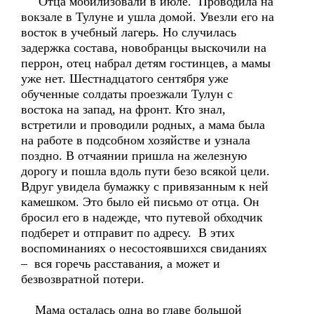
Отца мобилизовали в июле. Проводила на
вокзале в Тулуне и ушла домой. Увезли его на
восток в учебный лагерь. Но случилась
задержка состава, новобранцы выскочили на
перрон, отец набрал детям гостинцев, а мамы
уже нет. Шестнадцатого сентября уже
обученные солдаты проезжали Тулун с
востока на запад, на фронт. Кто знал,
встретили и проводили родных, а мама была
на работе в подсобном хозяйстве и узнала
поздно. В отчаянии пришла на железную
дорогу и пошла вдоль пути безо всякой цели.
Вдруг увидела бумажку с привязанным к ней
камешком. Это было ей письмо от отца. Он
бросил его в надежде, что путевой обходчик
подберет и отправит по адресу. В этих
воспоминаниях о несостоявшихся свиданиях
– вся горечь расставания, а может и
безвозвратной потери.
Мама осталась одна во главе большой