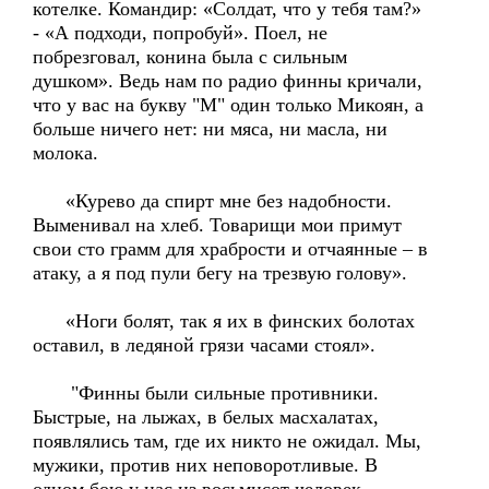
котелке. Командир: «Солдат, что у тебя там?»
- «А подходи, попробуй». Поел, не
побрезговал, конина была с сильным
душком». Ведь нам по радио финны кричали,
что у вас на букву "М" один только Микоян, а
больше ничего нет: ни мяса, ни масла, ни
молока.
«Курево да спирт мне без надобности.
Выменивал на хлеб. Товарищи мои примут
свои сто грамм для храбрости и отчаянные – в
атаку, а я под пули бегу на трезвую голову».
«Ноги болят, так я их в финских болотах
оставил, в ледяной грязи часами стоял».
"Финны были сильные противники.
Быстрые, на лыжах, в белых масхалатах,
появлялись там, где их никто не ожидал. Мы,
мужики, против них неповоротливые. В