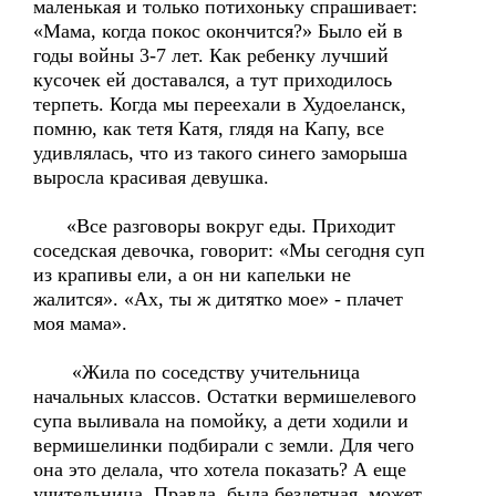
маленькая и только потихоньку спрашивает:
«Мама, когда покос окончится?» Было ей в
годы войны 3-7 лет. Как ребенку лучший
кусочек ей доставался, а тут приходилось
терпеть. Когда мы переехали в Худоеланск,
помню, как тетя Катя, глядя на Капу, все
удивлялась, что из такого синего заморыша
выросла красивая девушка.
«Все разговоры вокруг еды. Приходит
соседская девочка, говорит: «Мы сегодня суп
из крапивы ели, а он ни капельки не
жалится». «Ах, ты ж дитятко мое» - плачет
моя мама».
«Жила по соседству учительница
начальных классов. Остатки вермишелевого
супа выливала на помойку, а дети ходили и
вермишелинки подбирали с земли. Для чего
она это делала, что хотела показать? А еще
учительница. Правда, была бездетная, может,