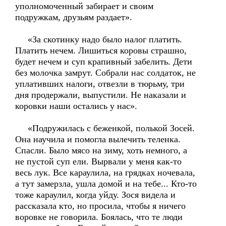
уполномоченный забирает и своим
подружкам, друзьям раздает».
«За скотинку надо было налог платить.
Платить нечем. Лишиться коровы страшно,
будет нечем и суп крапивный забелить. Дети
без молочка замрут. Собрали нас солдаток, не
уплативших налоги, отвезли в тюрьму, три
дня продержали, выпустили. Не наказали и
коровки наши остались у нас».
«Подружилась с беженкой, полькой Зосей.
Она научила и помогла вылечить теленка.
Спасли. Было мясо на зиму, хоть немного, а
не пустой суп ели. Вырвали у меня как-то
весь лук. Все караулила, на грядках ночевала,
а тут замерзла, ушла домой и на тебе... Кто-то
тоже караулил, когда уйду. Зося видела и
рассказала кто, но просила, чтобы я ничего
воровке не говорила. Боялась, что те люди