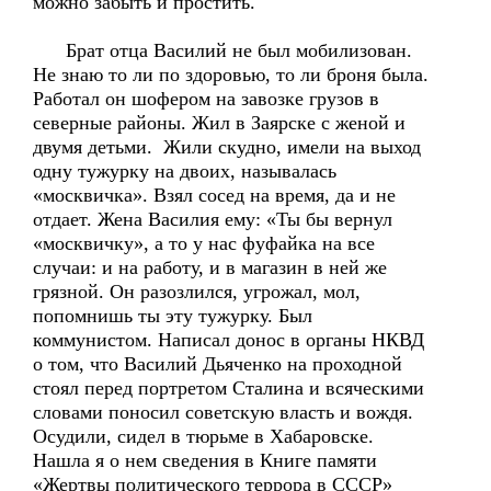
можно забыть и простить.
Брат отца Василий не был мобилизован.
Не знаю то ли по здоровью, то ли броня была.
Работал он шофером на завозке грузов в
северные районы. Жил в Заярске с женой и
двумя детьми. Жили скудно, имели на выход
одну тужурку на двоих, называлась
«москвичка». Взял сосед на время, да и не
отдает. Жена Василия ему: «Ты бы вернул
«москвичку», а то у нас фуфайка на все
случаи: и на работу, и в магазин в ней же
грязной. Он разозлился, угрожал, мол,
попомнишь ты эту тужурку. Был
коммунистом. Написал донос в органы НКВД
о том, что Василий Дьяченко на проходной
стоял перед портретом Сталина и всяческими
словами поносил советскую власть и вождя.
Осудили, сидел в тюрьме в Хабаровске.
Нашла я о нем сведения в Книге памяти
«Жертвы политического террора в СССР»