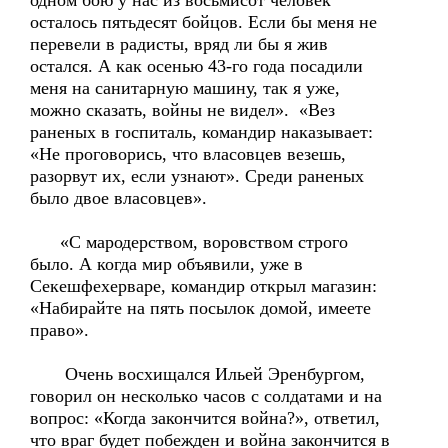
одном бою у нас из восьмисот человек
осталось пятьдесят бойцов. Если бы меня не
перевели в радисты, вряд ли бы я жив
остался. А как осенью 43-го года посадили
меня на санитарную машину, так я уже,
можно сказать, войны не видел». «Вез
раненых в госпиталь, командир наказывает:
«Не проговорись, что власовцев везешь,
разорвут их, если узнают». Среди раненых
было двое власовцев».
«С мародерством, воровством строго
было. А когда мир объявили, уже в
Секешфехерваре, командир открыл магазин:
«Набирайте на пять посылок домой, имеете
право».
Очень восхищался Ильей Эренбургом,
говорил он несколько часов с солдатами и на
вопрос: «Когда закончится война?», ответил,
что враг будет побежден и война закончится в