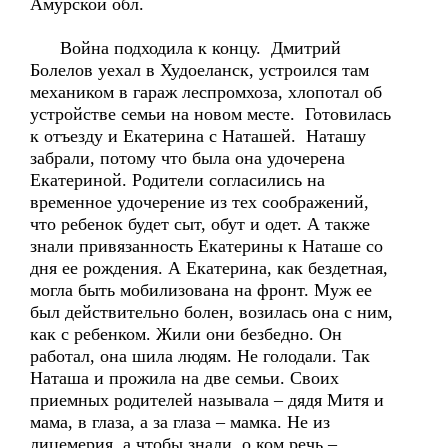
Амурской обл.
Война подходила к концу. Дмитрий
Болелов уехал в Худоеланск, устроился там
механиком в гараж леспромхоза, хлопотал об
устройстве семьи на новом месте. Готовилась
к отъезду и Екатерина с Наташей. Наташу
забрали, потому что была она удочерена
Екатериной. Родители согласились на
временное удочерение из тех соображений,
что ребенок будет сыт, обут и одет. А также
знали привязанность Екатерины к Наташе со
дня ее рождения. А Екатерина, как бездетная,
могла быть мобилизована на фронт. Муж ее
был действительно болен, возилась она с ним,
как с ребенком. Жили они безбедно. Он
работал, она шила людям. Не голодали. Так
Наташа и прожила на две семьи. Своих
приемных родителей называла – дядя Митя и
мама, в глаза, а за глаза – мамка. Не из
лицемерия, а чтобы знали, о ком речь –