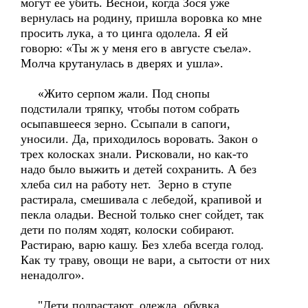
могут ее убить. Весной, когда Зося уже
вернулась на родину, пришла воровка ко мне
просить лука, а то цинга одолела. Я ей
говорю: «Ты ж у меня его в августе съела».
Молча крутанулась в дверях и ушла».
«Жито серпом жали. Под снопы
подстилали тряпку, чтобы потом собрать
осыпавшееся зерно. Ссыпали в сапоги,
уносили. Да, приходилось воровать. Закон о
трех колосках знали. Рисковали, но как-то
надо было выжить и детей сохранить. А без
хлеба сил на работу нет. Зерно в ступе
растирала, смешивала с лебедой, крапивой и
пекла оладьи. Весной только снег сойдет, так
дети по полям ходят, колоски собирают.
Растираю, варю кашу. Без хлеба всегда голод.
Как ту траву, овощи не вари, а сытости от них
ненадолго».
"Дети подрастают, одежда, обувка