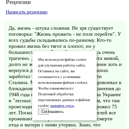
Рецензии
Написать рецензию
Да, жизнь - штука сложная. Не зря существует
поговорка: "Жизнь прожить - не поле перейти". У
всех судьбы складывались по-разному. Кто-то
прожил жизнь без тягот и хлопот, но у
большинства людей судьба складывалась очень
трагично. Даже те, кто вернулся с фронта живой,
Мы используем файлы cookie
долго не жили. Мой дед по маминой линии хоть и
для улучшения работы сайта.
вернулся домой с войны живой, но в окопах
Оставаясь на сайте, вы
заработал туберкулёз и умер в год смерти
соглашаетесь с условиями
Сталина. Мой тесть почти всю войну провоевал в
использования файлов cookies.
блокадном Ленинграде, а потом после ранения до
Чтобы ознакомиться с
1948 года вылавливали "бандеровцев" на Украине
Политикой обработки
и "лесных братьев" в Прибалтике. О том, что там
персональных данных и файлов
происходило, не хотел рассказывать. Прожил 75
cookie,
нажмите здесь
.
Соглашаюсь
лет. Поскольку все родственники родителей все
проживают на Украине, то связь после смерти
отца и матери с ними утеряна. Знаю, что